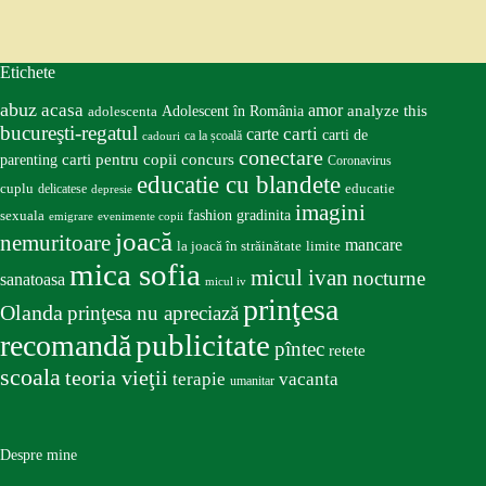
Etichete
abuz
acasa
amor
Adolescent în România
analyze this
adolescenta
bucureşti-regatul
carte
carti
carti de
ca la școală
cadouri
conectare
carti pentru copii
concurs
parenting
Coronavirus
educatie cu blandete
educatie
cuplu
delicatese
depresie
imagini
fashion
gradinita
sexuala
emigrare
evenimente copii
joacă
nemuritoare
mancare
la joacă în străinătate
limite
mica sofia
micul ivan
nocturne
sanatoasa
micul iv
prinţesa
Olanda
prinţesa nu apreciază
publicitate
recomandă
pîntec
retete
scoala
teoria vieţii
terapie
vacanta
umanitar
Despre mine