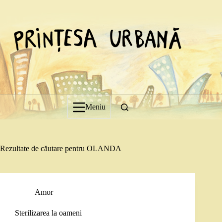
Sari
la
conținut
Meniu
Rezultate de căutare pentru OLANDA
Amor
Sterilizarea la oameni