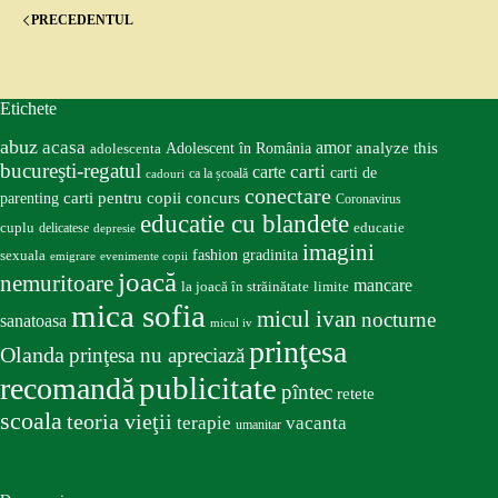
PRECEDENTUL
Etichete
abuz
acasa
amor
Adolescent în România
analyze this
adolescenta
bucureşti-regatul
carte
carti
carti de
ca la școală
cadouri
conectare
carti pentru copii
concurs
parenting
Coronavirus
educatie cu blandete
educatie
cuplu
delicatese
depresie
imagini
fashion
gradinita
sexuala
emigrare
evenimente copii
joacă
nemuritoare
mancare
la joacă în străinătate
limite
mica sofia
micul ivan
nocturne
sanatoasa
micul iv
prinţesa
Olanda
prinţesa nu apreciază
publicitate
recomandă
pîntec
retete
scoala
teoria vieţii
terapie
vacanta
umanitar