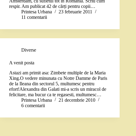
Amsterdam, cu sufletul tot în România. Scriu cum
respir. Am publicat 42 de cărți pentru copii…
Printesa Urbana
23 februarie 2011
11 comentarii
Diverse
A venit posta
Astazi am primit asa: Zimbete multiple de la Maria
Xing.O vedere minunata cu Notre Damme de Paris
de la Ileana din sectorul 5, multumesc pentru
efort!Alexandra din Galati mi-a scris un miracol de
felicitare, ma bucur ca te regasesti, multumesc…
Printesa Urbana
21 decembrie 2010
6 comentarii