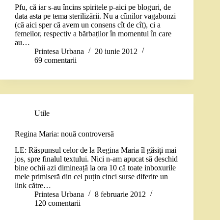
Pfu, că iar s-au încins spiritele p-aici pe bloguri, de
data asta pe tema sterilizării. Nu a cîinilor vagabonzi
(că aici sper că avem un consens cît de cît), ci a
femeilor, respectiv a bărbaților în momentul în care
au…
Printesa Urbana
20 iunie 2012
69 comentarii
Utile
Regina Maria: nouă controversă
LE: Răspunsul celor de la Regina Maria îl găsiți mai
jos, spre finalul textului. Nici n-am apucat să deschid
bine ochii azi dimineață la ora 10 că toate inboxurile
mele primiseră din cel puțin cinci surse diferite un
link către…
Printesa Urbana
8 februarie 2012
120 comentarii