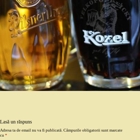
Lasă un răspuns
Adresa ta de email nu va fi publicată.
Câmpurile obligatorii sunt marcate
cu
*