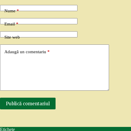
Nume
*
Email
*
Site web
Adaugă un comentariu
*
Publică comentariul
Etichete