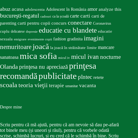
abuz
acasa
amor
Adolescent în România
analyze this
adolescenta
bucureşti-regatul
carte
carti
carti de
ca la școală
cadouri
conectare
carti pentru copii
concurs
parenting
Coronavirus
educatie cu blandete
educatie
cuplu
delicatese
depresie
imagini
fashion
gradinita
sexuala
emigrare
evenimente copii
joacă
nemuritoare
mancare
la joacă în străinătate
limite
mica sofia
micul ivan
nocturne
sanatoasa
micul iv
prinţesa
Olanda
prinţesa nu apreciază
publicitate
recomandă
pîntec
retete
scoala
teoria vieţii
terapie
vacanta
umanitar
Despre mine
Scriu pentru că mă ajută, pentru că am nevoie să dau pe-afară
tot binele meu (și uneori și răul), pentru că vorbele odată
scrise, schimbă lucruri, și eu cred că le schimbă în bine. Scriu