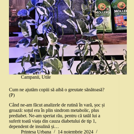
Campanii
,
Utile
Cum ne ajutăm copiii să aibă o greutate sănătoasă?
(P)
Când ne-am făcut analizele de rutină în vară, șoc și
groază: soțul era în plin sindrom metabolic, plus
prediabet. Ne-am speriat rău, pentru că tatăl lui a
suferit toată viața din cauza diabetului de tip 1,
dependent de insulină și…
Printesa Urbana
14 noiembrie 2024