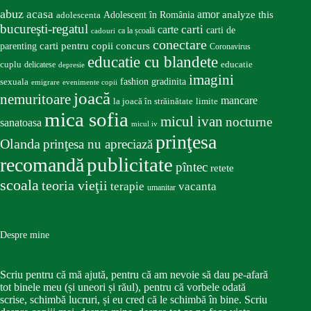
abuz
acasa
amor
Adolescent în România
analyze this
adolescenta
bucureşti-regatul
carte
carti
carti de
ca la școală
cadouri
conectare
carti pentru copii
concurs
parenting
Coronavirus
educatie cu blandete
educatie
cuplu
delicatese
depresie
imagini
fashion
gradinita
sexuala
emigrare
evenimente copii
joacă
nemuritoare
mancare
la joacă în străinătate
limite
mica sofia
micul ivan
nocturne
sanatoasa
micul iv
prinţesa
Olanda
prinţesa nu apreciază
publicitate
recomandă
pîntec
retete
scoala
teoria vieţii
terapie
vacanta
umanitar
Despre mine
Scriu pentru că mă ajută, pentru că am nevoie să dau pe-afară
tot binele meu (și uneori și răul), pentru că vorbele odată
scrise, schimbă lucruri, și eu cred că le schimbă în bine. Scriu