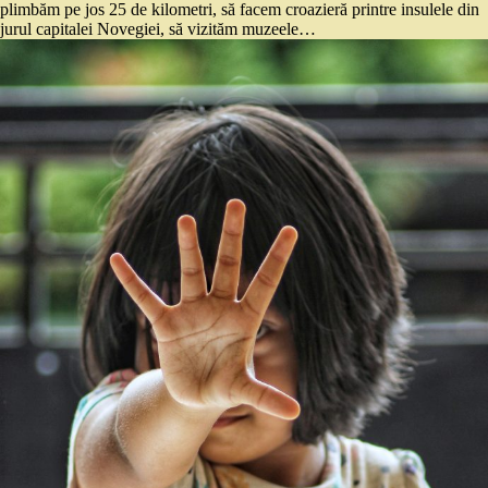
plimbăm pe jos 25 de kilometri, să facem croazieră printre insulele din
jurul capitalei Novegiei, să vizităm muzeele…