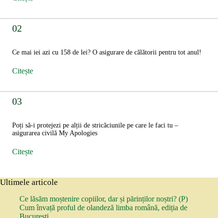
02
Ce mai iei azi cu 158 de lei? O asigurare de călătorii pentru tot anul!
Citește
03
Poți să-i protejezi pe alții de stricăciunile pe care le faci tu –
asigurarea civilă My Apologies
Citește
Ultimele articole
Ce lăsăm moștenire copiilor, dar și părinților noștri? (P)
Cum învață proful de olandeză limba română, ediția de
București