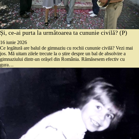
Și, ce-ai purta la următoarea ta cununie civilă? (P)
16 iunie 2026
Ce legătură are balul de gimnaziu cu rochii cununie civilă? Vezi mai
jos. Mă uitam zilele trecute la o știre despre un bal de absolvire a
gimnaziului dintr-un orășel din România. Rămăsesem efectiv cu
gura…