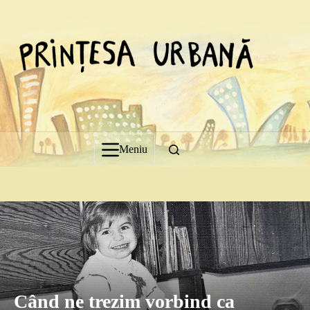
Sari
la
conținut
Meniu
Când ne trezim vorbind ca