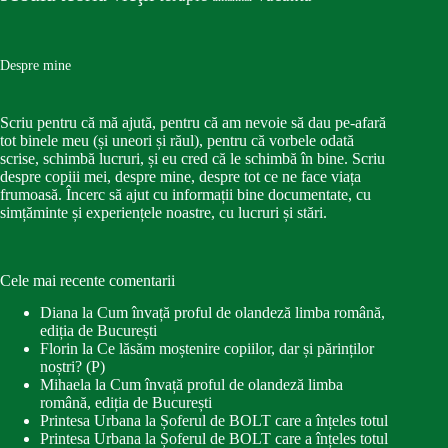
Despre mine
Scriu pentru că mă ajută, pentru că am nevoie să dau pe-afară
tot binele meu (și uneori și răul), pentru că vorbele odată
scrise, schimbă lucruri, și eu cred că le schimbă în bine. Scriu
despre copiii mei, despre mine, despre tot ce ne face viața
frumoasă. Încerc să ajut cu informații bine documentate, cu
simțăminte și experiențele noastre, cu lucruri și stări.
Cele mai recente comentarii
Diana
la
Cum învață proful de olandeză limba română,
ediția de București
Florin
la
Ce lăsăm moștenire copiilor, dar și părinților
noștri? (P)
Mihaela
la
Cum învață proful de olandeză limba
română, ediția de București
Printesa Urbana
la
Șoferul de BOLT care a înțeles totul
Printesa Urbana
la
Șoferul de BOLT care a înțeles totul