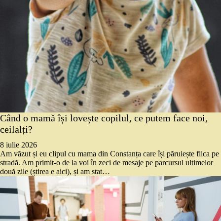
Când o mamă își lovește copilul, ce putem face noi,
ceilalți?
8 iulie 2026
Am văzut și eu clipul cu mama din Constanța care își păruiește fiica pe
stradă. Am primit-o de la voi în zeci de mesaje pe parcursul ultimelor
două zile (știrea e aici), și am stat…