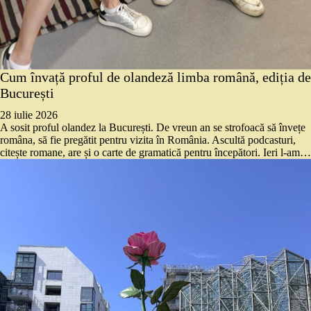
Cum învață proful de olandeză limba română, ediția de
București
28 iulie 2026
A sosit proful olandez la București. De vreun an se strofoacă să învețe
româna, să fie pregătit pentru vizita în România. Ascultă podcasturi,
citește romane, are și o carte de gramatică pentru începători. Ieri l-am…