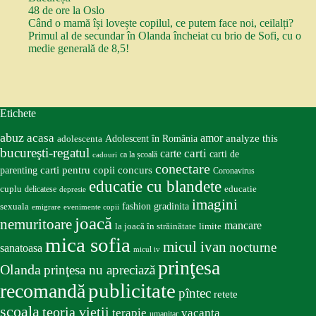
48 de ore la Oslo
Când o mamă își lovește copilul, ce putem face noi, ceilalți?
Primul al de secundar în Olanda încheiat cu brio de Sofi, cu o
medie generală de 8,5!
Etichete
abuz
acasa
amor
Adolescent în România
analyze this
adolescenta
bucureşti-regatul
carte
carti
carti de
ca la școală
cadouri
conectare
carti pentru copii
concurs
parenting
Coronavirus
educatie cu blandete
educatie
cuplu
delicatese
depresie
imagini
fashion
gradinita
sexuala
emigrare
evenimente copii
joacă
nemuritoare
mancare
la joacă în străinătate
limite
mica sofia
micul ivan
nocturne
sanatoasa
micul iv
prinţesa
Olanda
prinţesa nu apreciază
publicitate
recomandă
pîntec
retete
scoala
teoria vieţii
terapie
vacanta
umanitar