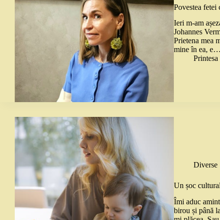
Povestea fetei 
Ieri m-am așeza
Johannes Vermee
Prietena mea m
mine în ea, e
Printes
Diverse
Un șoc cultural
Îmi aduc amint
birou și până l
mi plăcea. Sau