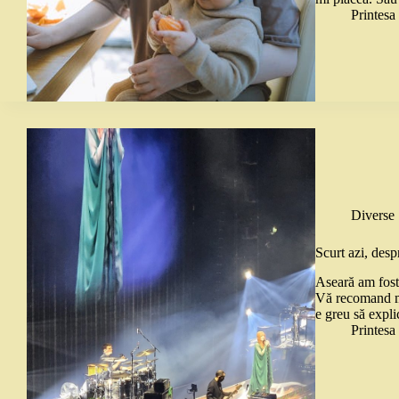
Printes
Diverse
Scurt azi, des
Aseară am fost
Vă recomand măc
e greu să expli
Printes