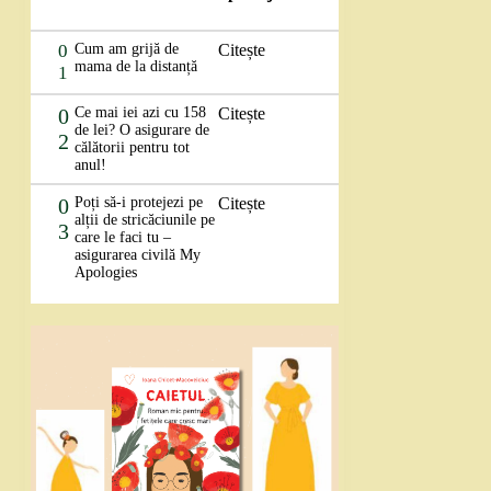
0
Cum am grijă de
Citește
mama de la distanță
1
0
Ce mai iei azi cu 158
Citește
de lei? O asigurare de
2
călătorii pentru tot
anul!
0
Poți să-i protejezi pe
Citește
alții de stricăciunile pe
3
care le faci tu –
asigurarea civilă My
Apologies