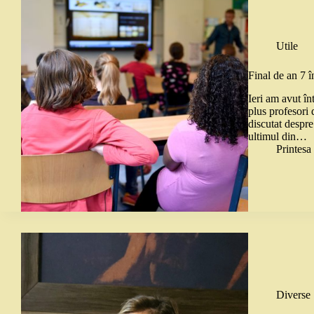
Utile
Final de an 7 
Ieri am avut în
plus profesori 
discutat despre
ultimul din…
Printes
Diverse