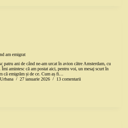
ând am emigrat
sc patru ani de când ne-am urcat în avion către Amsterdam, cu
. Îmi amintesc că am postat aici, pentru voi, un mesaj scurt în
am că emigrăm și de ce. Cum aș fi…
a Urbana
27 ianuarie 2026
13 comentarii