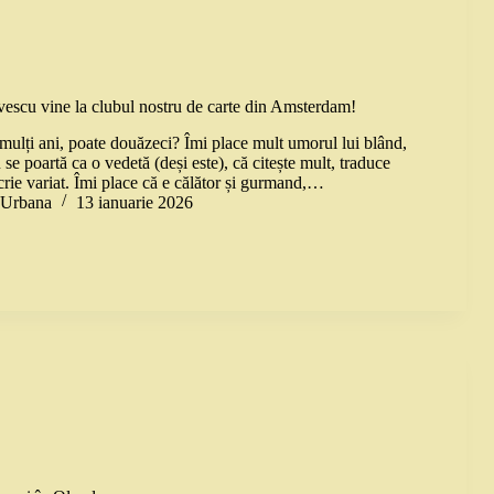
escu vine la clubul nostru de carte din Amsterdam!
 mulți ani, poate douăzeci? Îmi place mult umorul lui blând,
 se poartă ca o vedetă (deși este), că citește mult, traduce
scrie variat. Îmi place că e călător și gurmand,…
a Urbana
13 ianuarie 2026