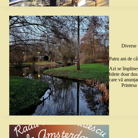
Diverse
Patru ani de c
Azi se împline
bilete doar dus
care vă anunț
Printes