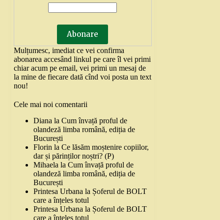
Mulțumesc, imediat ce vei confirma
abonarea accesând linkul pe care îl vei primi
chiar acum pe email, vei primi un mesaj de
la mine de fiecare dată cînd voi posta un text
nou!
Cele mai noi comentarii
Diana
la
Cum învață proful de
olandeză limba română, ediția de
București
Florin
la
Ce lăsăm moștenire copiilor,
dar și părinților noștri? (P)
Mihaela
la
Cum învață proful de
olandeză limba română, ediția de
București
Printesa Urbana
la
Șoferul de BOLT
care a înțeles totul
Printesa Urbana
la
Șoferul de BOLT
care a înțeles totul