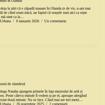
emuri în Olanda
 deja la știri că e zăpadă maaare în Olanda (e de vis, n-am mai
ă de când eram mică, iar faptul că orașele sunt aici ca niște
ă mă simt ca la…
a Urbana
6 ianuarie 2026
Un comentariu
sorul de olandeză
lega Natalia ajungem primele în fața muzeului de artă și
den. Peste câteva minute îl vedem și pe el, aproape alergând
târziat două minute. Nu se face. Când mai are trei metri…
a Urbana
26 noiembrie 2025
2 comentarii