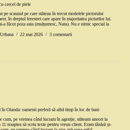
cu cercel de piele
t pe scaunul pe care stăteau în trecut modelele pictorului
r, în dreptul ferestrei care apare în majoritatea picturilor lui.
i-a făcut poza asta (mulțumesc, Nata). Nu e nimic special la
…
a Urbana
22 mai 2026
3 comentarii
 în Olanda: oamenii preferă să aibă timp în loc de bani
e cum, pe vremea când lucram în agenție, stăteam uneori la
a 11 noaptea să scriu texte pentru vreun client. Eram tânără și-
 cum, pe vremea când lucram la ziar, mă suna șeful…