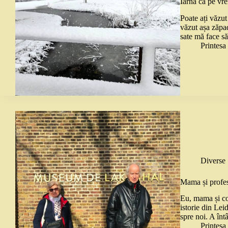
Iarnă ca pe vr
Poate ați văzut
văzut așa zăpad
sate mă face s
Printes
Diverse
Mama și profe
Eu, mama și co
istorie din Lei
spre noi. A în
Printes