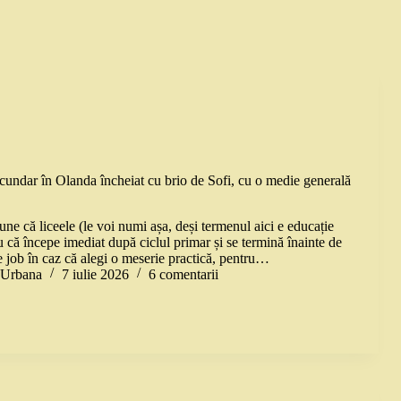
ecundar în Olanda încheiat cu brio de Sofi, cu o medie generală
une că liceele (le voi numi așa, deși termenul aici e educație
u că începe imediat după ciclul primar și se termină înainte de
e job în caz că alegi o meserie practică, pentru…
a Urbana
7 iulie 2026
6 comentarii