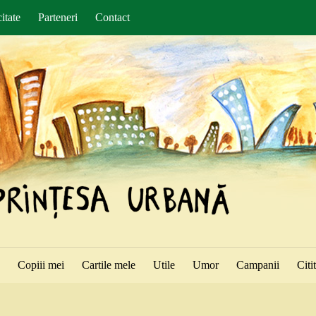
itate
Parteneri
Contact
ă
Copiii mei
Cartile mele
Utile
Umor
Campanii
Citi