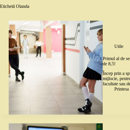
Etichetă
Olanda
Utile
Primul al de s
de 8,5!
Încep prin a sp
mijlocie, pentr
facultate sau d
Printes