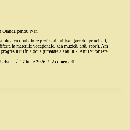
în Olanda pentru Ivan
tâlnirea cu unul dintre profesorii lui Ivan (are doi principali,
diferiți la materiile vocaționale, gen muzică, artă, sport). Am
 progresul lui în a doua jumătate a anului 7. Anul viitor este
a Urbana
17 iunie 2026
2 comentarii