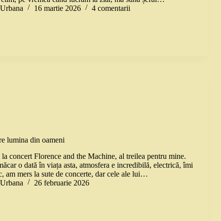
a Urbana
16 martie 2026
4 comentarii
pre lumina din oameni
 la concert Florence and the Machine, al treilea pentru mine.
ar o dată în viața asta, atmosfera e incredibilă, electrică, îmi
c, am mers la sute de concerte, dar cele ale lui…
a Urbana
26 februarie 2026