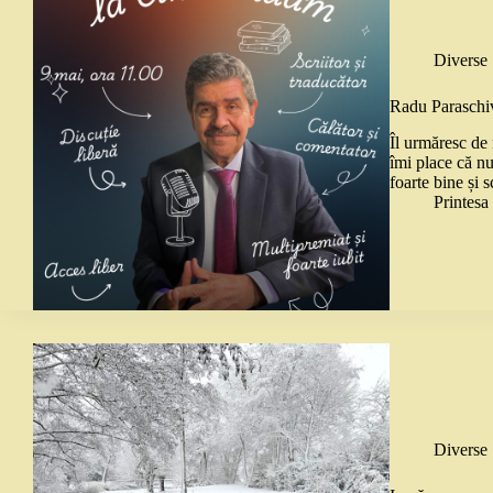
Diverse
Radu Paraschiv
Îl urmăresc de
îmi place că nu
foarte bine și 
Printes
Diverse