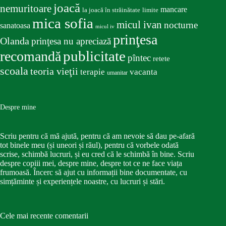
joacă
nemuritoare
mancare
la joacă în străinătate
limite
mica sofia
micul ivan
nocturne
sanatoasa
micul iv
prinţesa
Olanda
prinţesa nu apreciază
publicitate
recomandă
pîntec
retete
scoala
teoria vieţii
terapie
vacanta
umanitar
Despre mine
Scriu pentru că mă ajută, pentru că am nevoie să dau pe-afară
tot binele meu (și uneori și răul), pentru că vorbele odată
scrise, schimbă lucruri, și eu cred că le schimbă în bine. Scriu
despre copiii mei, despre mine, despre tot ce ne face viața
frumoasă. Încerc să ajut cu informații bine documentate, cu
simțăminte și experiențele noastre, cu lucruri și stări.
Cele mai recente comentarii