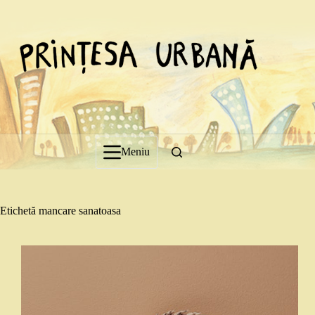
Sari
la
conținut
Meniu
Etichetă
mancare sanatoasa