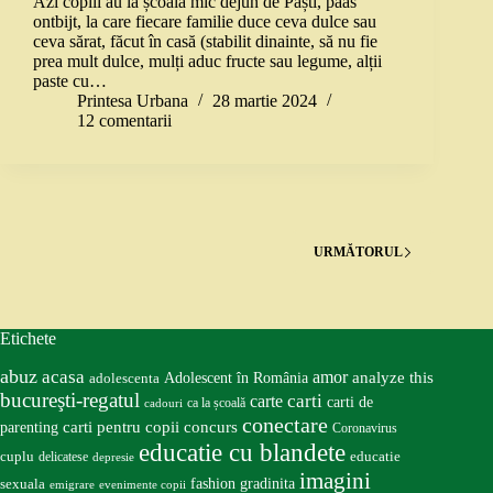
Azi copiii au la școală mic dejun de Paști, paas
ontbijt, la care fiecare familie duce ceva dulce sau
ceva sărat, făcut în casă (stabilit dinainte, să nu fie
prea mult dulce, mulți aduc fructe sau legume, alții
paste cu…
Printesa Urbana
28 martie 2024
12 comentarii
URMĂTORUL
Etichete
abuz
acasa
amor
Adolescent în România
analyze this
adolescenta
bucureşti-regatul
carte
carti
carti de
ca la școală
cadouri
conectare
carti pentru copii
concurs
parenting
Coronavirus
educatie cu blandete
educatie
cuplu
delicatese
depresie
imagini
fashion
gradinita
sexuala
emigrare
evenimente copii