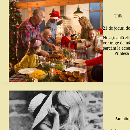
Utile
21 de jocuri de
Ne așteaptă zil
vor trage de mâ
parcăm la ecran
Printes
Parentin