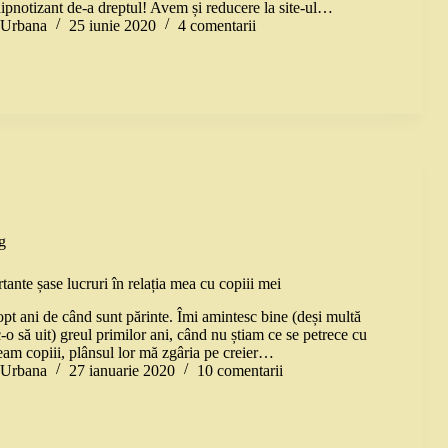
hipnotizant de-a dreptul! Avem și reducere la site-ul…
a Urbana
25 iunie 2020
4 comentarii
g
ante șase lucruri în relația mea cu copiii mei
pt ani de când sunt părinte. Îmi amintesc bine (deși multă
-o să uit) greul primilor ani, când nu știam ce se petrece cu
eam copiii, plânsul lor mă zgâria pe creier…
a Urbana
27 ianuarie 2020
10 comentarii