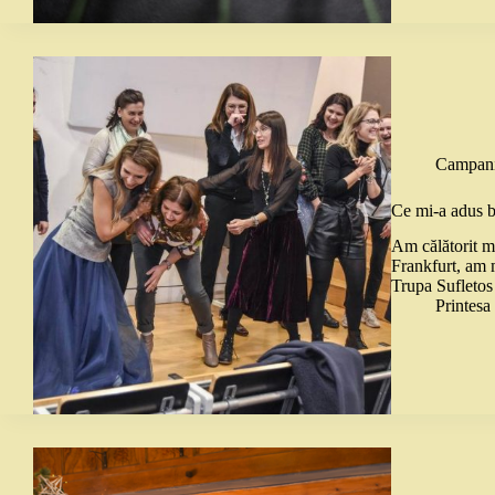
Campani
Ce mi-a adus b
Am călătorit m
Frankfurt, am m
Trupa Sufletos
Printes