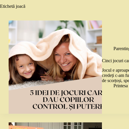
Etichetă
joacă
Parentin
Cinci jocuri ca
Jocul e aproape
credeți c-am fu
de scorțoși, sp
Printes