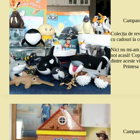
Campani
Colecția de rev
cu cadouri la 
Nici nu mi-am i
noi acasă! Copi
dintre aceste v
Printes
Campani