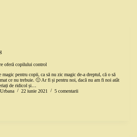
g
re oferă copilului control
 magic pentru copii, ca să nu zic magic de-a dreptul, că o să
mat ce nu trebuie. 🙂 Ar fi și pentru noi, dacă nu am fi noi atât
eriați de ridicol și…
a Urbana
22 iunie 2021
5 comentarii