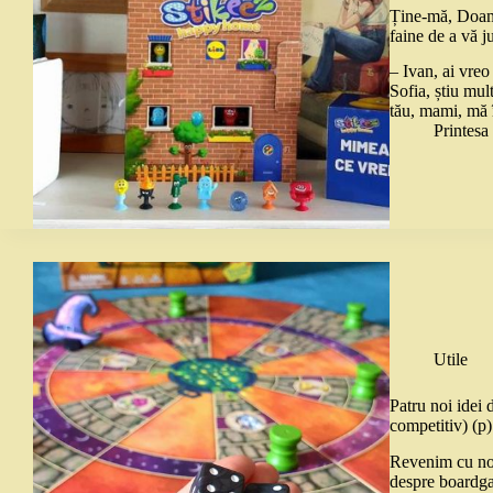
Ține-mă, Doamn
faine de a vă j
– Ivan, ai vre
Sofia, știu mul
tău, mami, mă
Printes
Utile
Patru noi idei 
competitiv) (p)
Revenim cu noi
despre boardga