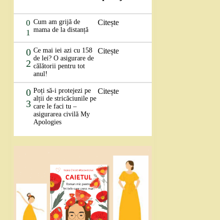
0
Cum am grijă de
Citește
mama de la distanță
1
0
Ce mai iei azi cu 158
Citește
de lei? O asigurare de
2
călătorii pentru tot
anul!
0
Poți să-i protejezi pe
Citește
alții de stricăciunile pe
3
care le faci tu –
asigurarea civilă My
Apologies