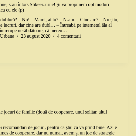
e, s-au întors Stikeez-urile! Și vă propunem opt moduri
uca cu ele (p)
o dublură? – Nu! – Mami, ai tu? – N-am. – Cine are? – Nu știu,
te lucruri, dar cine are dubl… – Întreabă pe internetul ăla al
 întrerupe nerăbdătoare, că mereu…
a Urbana
23 august 2020
4 comentarii
de jocuri de familie (două de cooperare, unul solitar, altul
 recomandări de jocuri, pentru că știu că vă prind bine. Azi e
mes de cooperare, dar nu numai, avem și un joc de strategie