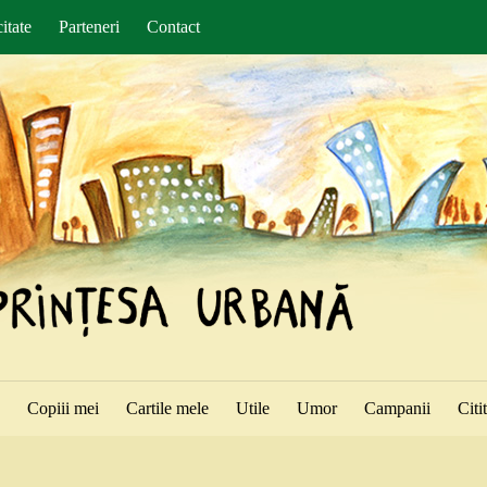
itate
Parteneri
Contact
ă
Copiii mei
Cartile mele
Utile
Umor
Campanii
Citi