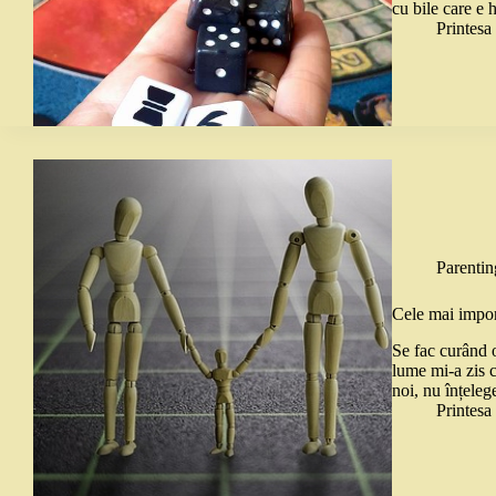
cu bile care e 
Printes
Parentin
Cele mai import
Se fac curând o
lume mi-a zis c
noi, nu înțeleg
Printes