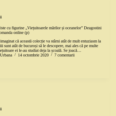
i
iste cu figurine „Viețuitoarele mărilor și oceanelor” Deagostini
comanda online (p)
maginat că această colecție va stârni atât de mult entuziasm la
ii sunt atât de bucuroși să le descopere, mai ales că pe multe
iețuitoare ei le-au studiat deja la școală. Se joacă…
a Urbana
14 octombrie 2020
7 comentarii
i