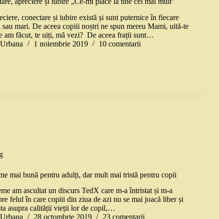
are, apreciere și iubire „Ce-mi place la tine cel mai mult”
ciere, conectare și iubire există și sunt puternice în fiecare
i sau mari. De aceea copiii noștri ne spun mereu Mami, uită-te
e am făcut, te uiți, mă vezi? De aceea frații sunt…
a Urbana
1 noiembrie 2019
10 comentarii
g
me mai bună pentru adulți, dar mult mai tristă pentru copii
e am ascultat un discurs TedX care m-a întristat și m-a
pre felul în care copiii din ziua de azi nu se mai joacă liber și
ta asupra calității vieții lor de copil,…
a Urbana
28 octombrie 2019
23 comentarii