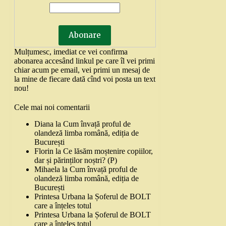
Mulțumesc, imediat ce vei confirma
abonarea accesând linkul pe care îl vei primi
chiar acum pe email, vei primi un mesaj de
la mine de fiecare dată cînd voi posta un text
nou!
Cele mai noi comentarii
Diana
la
Cum învață proful de
olandeză limba română, ediția de
București
Florin
la
Ce lăsăm moștenire copiilor,
dar și părinților noștri? (P)
Mihaela
la
Cum învață proful de
olandeză limba română, ediția de
București
Printesa Urbana
la
Șoferul de BOLT
care a înțeles totul
Printesa Urbana
la
Șoferul de BOLT
care a înțeles totul