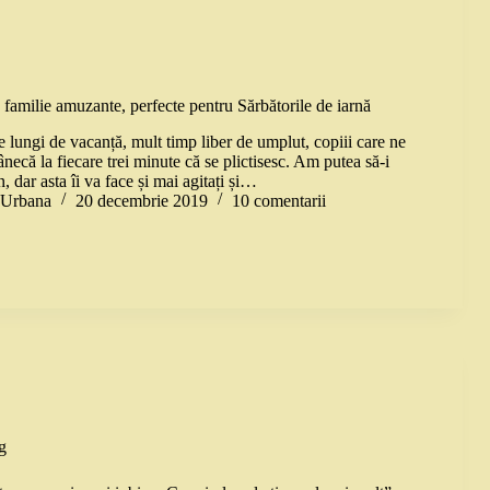
 familie amuzante, perfecte pentru Sărbătorile de iarnă
e lungi de vacanță, mult timp liber de umplut, copiii care ne
necă la fiecare trei minute că se plictisesc. Am putea să-i
, dar asta îi va face și mai agitați și…
a Urbana
20 decembrie 2019
10 comentarii
g