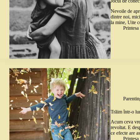
Jocul de conect
Nevoile de apre
dintre noi, mic
la mine, Uite c
Printes
Parentin
Trăim într-o lu
Acum ceva vrem
revoltat. E des
ce efecte are as
Printes