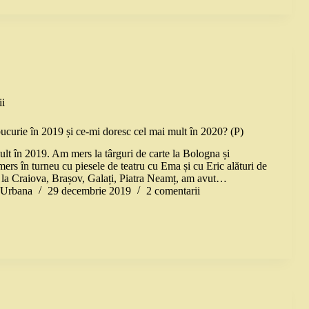
i
ucurie în 2019 și ce-mi doresc cel mai mult în 2020? (P)
ult în 2019. Am mers la târguri de carte la Bologna și
ers în turneu cu piesele de teatru cu Ema și cu Eric alături de
 la Craiova, Brașov, Galați, Piatra Neamț, am avut…
a Urbana
29 decembrie 2019
2 comentarii