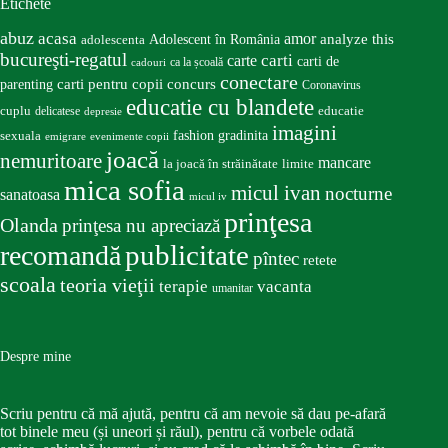
Etichete
abuz
acasa
amor
Adolescent în România
analyze this
adolescenta
bucureşti-regatul
carte
carti
carti de
ca la școală
cadouri
conectare
carti pentru copii
concurs
parenting
Coronavirus
educatie cu blandete
educatie
cuplu
delicatese
depresie
imagini
fashion
gradinita
sexuala
emigrare
evenimente copii
joacă
nemuritoare
mancare
la joacă în străinătate
limite
mica sofia
micul ivan
nocturne
sanatoasa
micul iv
prinţesa
Olanda
prinţesa nu apreciază
publicitate
recomandă
pîntec
retete
scoala
teoria vieţii
terapie
vacanta
umanitar
Despre mine
Scriu pentru că mă ajută, pentru că am nevoie să dau pe-afară
tot binele meu (și uneori și răul), pentru că vorbele odată