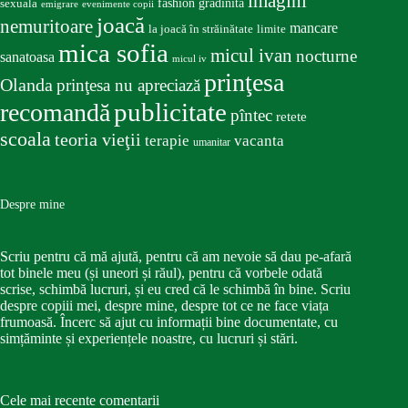
imagini
fashion
gradinita
sexuala
emigrare
evenimente copii
joacă
nemuritoare
mancare
la joacă în străinătate
limite
mica sofia
micul ivan
nocturne
sanatoasa
micul iv
prinţesa
Olanda
prinţesa nu apreciază
publicitate
recomandă
pîntec
retete
scoala
teoria vieţii
terapie
vacanta
umanitar
Despre mine
Scriu pentru că mă ajută, pentru că am nevoie să dau pe-afară
tot binele meu (și uneori și răul), pentru că vorbele odată
scrise, schimbă lucruri, și eu cred că le schimbă în bine. Scriu
despre copiii mei, despre mine, despre tot ce ne face viața
frumoasă. Încerc să ajut cu informații bine documentate, cu
simțăminte și experiențele noastre, cu lucruri și stări.
Cele mai recente comentarii