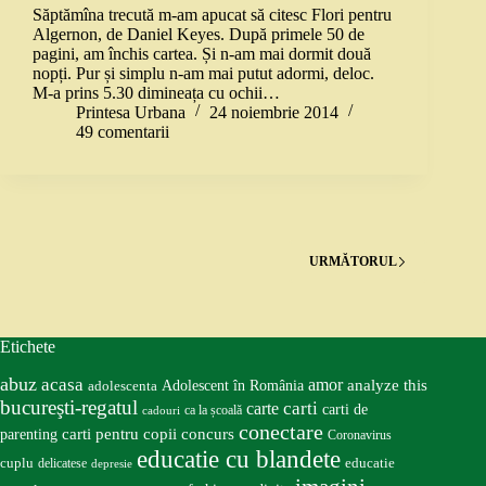
Săptămîna trecută m-am apucat să citesc Flori pentru
Algernon, de Daniel Keyes. După primele 50 de
pagini, am închis cartea. Și n-am mai dormit două
nopți. Pur și simplu n-am mai putut adormi, deloc.
M-a prins 5.30 dimineața cu ochii…
Printesa Urbana
24 noiembrie 2014
49 comentarii
URMĂTORUL
Etichete
abuz
acasa
amor
Adolescent în România
analyze this
adolescenta
bucureşti-regatul
carte
carti
carti de
ca la școală
cadouri
conectare
carti pentru copii
concurs
parenting
Coronavirus
educatie cu blandete
educatie
cuplu
delicatese
depresie