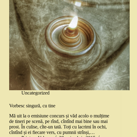
Uncategorized
Vorbesc singură, cu tine
Mă uit la o emisiune concurs și văd acolo o mulțime
de tineri pe scenă, pe rînd, cîntînd mai bine sau mai
prost. În culise, cîte-un tată. Toți cu lacrimi în ochi,
cîntînd și ei fiecare vers, cu pumnii strînși,…