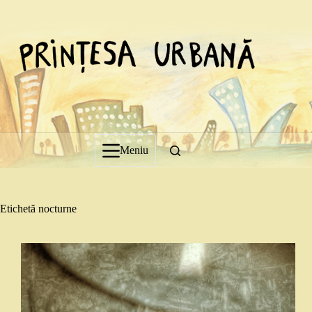
Sari
la
conținut
Meniu
Etichetă
nocturne