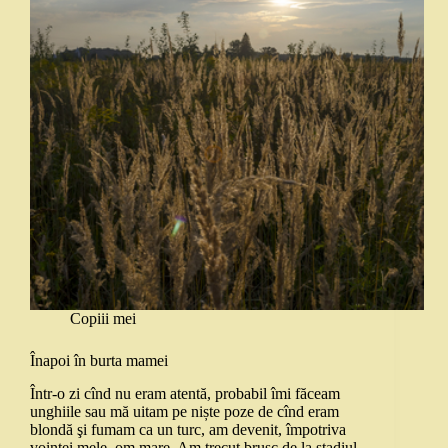
Copiii mei
Înapoi în burta mamei
Într-o zi cînd nu eram atentă, probabil îmi făceam
unghiile sau mă uitam pe niște poze de cînd eram
blondă şi fumam ca un turc, am devenit, împotriva
voinței mele, om mare. Am trecut brusc de la stadiul