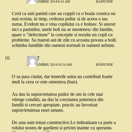
25 NOIEMBRIE 2014/9:41 AM
RĂSPUNDE
Cred ca unii parinti care au coppil cu o boala cronica nu
mai rezista, in timp, cedeaza psihic si de aceea o iau
razna. Evident nu e vina copilului ca e bolnav. Si uneori
nici a parintilor, unele boli nu se mostenesc din familie,
apare o ”defectiune” la conceptie si rezulta un copil cu
probleme. Sa traiesti ani de zile cu aceasta povara a bolii
schimba familiile din oameni normali in oameni nebuni.
AlinaT
25 NOIEMBRIE 2014/10:16 AM
RĂSPUNDE
O sa para ciudat, dar temerile astea au contribuit foarte
mult la ceea ce este omenirea (bun).
Au dus la supravietuirea puilor de om in cele mai
vitrege conditii, au dus la coeziunea puternica din
familii si cercuri apropiate, practic au favorizat
supravietuireaa rasei umane.
De asta sunt totusi constructive.Le imbratisam ca parte a
rolului nostru de gardieni si privim inainte cu speranta.