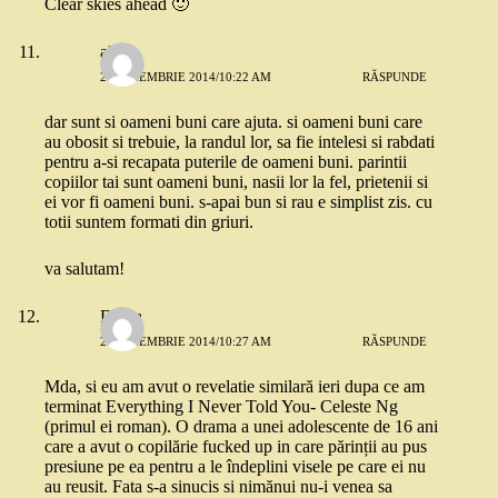
Clear skies ahead 🙂
alina
25 NOIEMBRIE 2014/10:22 AM
RĂSPUNDE
dar sunt si oameni buni care ajuta. si oameni buni care
au obosit si trebuie, la randul lor, sa fie intelesi si rabdati
pentru a-si recapata puterile de oameni buni. parintii
copiilor tai sunt oameni buni, nasii lor la fel, prietenii si
ei vor fi oameni buni. s-apai bun si rau e simplist zis. cu
totii suntem formati din griuri.
va salutam!
Diana
25 NOIEMBRIE 2014/10:27 AM
RĂSPUNDE
Mda, si eu am avut o revelatie similară ieri dupa ce am
terminat Everything I Never Told You- Celeste Ng
(primul ei roman). O drama a unei adolescente de 16 ani
care a avut o copilărie fucked up in care părinții au pus
presiune pe ea pentru a le îndeplini visele pe care ei nu
au reusit. Fata s-a sinucis si nimănui nu-i venea sa