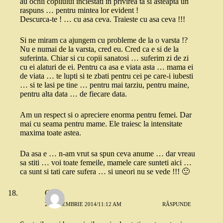
au ochii copilului inclestati in privirea ta si asteapta un
raspuns … pentru mintea lor evident !
Descurca-te ! … cu asa ceva. Traieste cu asa ceva !!!
Si ne miram ca ajungem cu probleme de la o varsta !?
Nu e numai de la varsta, cred eu. Cred ca e si de la
suferinta. Chiar si cu copii sanatosi … suferim zi de zi
cu ei alaturi de ei. Pentru ca asa e viata asta … mama ei
de viata … te lupti si te zbati pentru cei pe care-i iubesti
… si te lasi pe tine … pentru mai tarziu, pentru maine,
pentru alta data … de fiecare data.
Am un respect si o apreciere enorma pentru femei. Dar
mai cu seama pentru mame. Ele traiesc la intensitate
maxima toate astea.
Da asa e … n-am vrut sa spun ceva anume … dar vreau
sa stiti … voi toate femeile, mamele care sunteti aici …
ca sunt si tati care sufera … si uneori nu se vede !!! 🙂
Oana
25 NOIEMBRIE 2014/11:12 AM
RĂSPUNDE