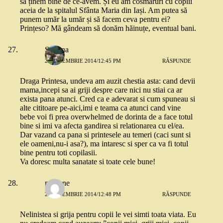
să ținem bine de ce-avem. Și eu am cosmaruri cu copiii
aceia de la spitalul Sfânta Maria din Iași. Am putea să
punem umăr la umăr și să facem ceva pentru ei?
Prințeso? Mă gândeam să donăm hăinuțe, eventual bani.
Simona
25 NOIEMBRIE 2014/12:45 PM
RĂSPUNDE
Draga Printesa, undeva am auzit chestia asta: cand devii
mama,incepi sa ai griji despre care nici nu stiai ca ar
exista pana atunci. Cred ca e adevarat si cum spuneau si
alte cititoare pe-aici,imi e teama ca atunci cand vine
bebe voi fi prea overwhelmed de dorinta de a face totul
bine si imi va afecta gandirea si relationarea cu el/ea.
Dar vazand ca pana si printesele au temeri (caci sunt si
ele oameni,nu-i asa?), ma intaresc si sper ca va fi totul
bine pentru toti copilasii.
Va doresc multa sanatate si toate cele bune!
marlene
25 NOIEMBRIE 2014/12:48 PM
RĂSPUNDE
Nelinistea si grija pentru copii le vei simti toata viata. Eu