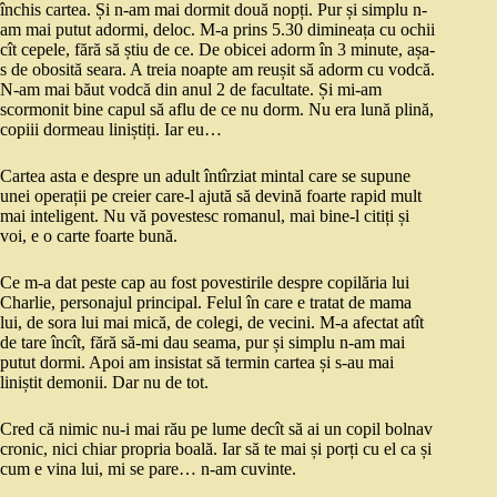
închis cartea. Și n-am mai dormit două nopți. Pur și simplu n-
am mai putut adormi, deloc. M-a prins 5.30 dimineața cu ochii
cît cepele, fără să știu de ce. De obicei adorm în 3 minute, așa-
s de obosită seara. A treia noapte am reușit să adorm cu vodcă.
N-am mai băut vodcă din anul 2 de facultate. Și mi-am
scormonit bine capul să aflu de ce nu dorm. Nu era lună plină,
copiii dormeau liniștiți. Iar eu…
Cartea asta e despre un adult întîrziat mintal care se supune
unei operații pe creier care-l ajută să devină foarte rapid mult
mai inteligent. Nu vă povestesc romanul, mai bine-l citiți și
voi, e o carte foarte bună.
Ce m-a dat peste cap au fost povestirile despre copilăria lui
Charlie, personajul principal. Felul în care e tratat de mama
lui, de sora lui mai mică, de colegi, de vecini. M-a afectat atît
de tare încît, fără să-mi dau seama, pur și simplu n-am mai
putut dormi. Apoi am insistat să termin cartea și s-au mai
liniștit demonii. Dar nu de tot.
Cred că nimic nu-i mai rău pe lume decît să ai un copil bolnav
cronic, nici chiar propria boală. Iar să te mai și porți cu el ca și
cum e vina lui, mi se pare… n-am cuvinte.