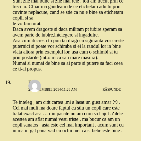
Sunt zile mai bune si zile mai rele , toti am trecut prin ce
treci tu. Chiar ma gandeam de ce etichetam adultii prin
cuvinte neplacute, cand se stie ca nu e bine sa etichetam
copiii si sa
le vorbim urat.
Daca avem dragoste si daca militam pt iubire speram sa
avem parte de iubire,intelegere si ingaduire.
Asa cum iti cresti tu puii tai dragi cu siguranta vor creste
puternici si poate vor schimba si ei la randul lor in bine
viata altora prin exemplul lor, asa cum o schimbi si tu
prin postarile (int-o mica sau mare masura).
Numai si numai de bine sa ai parte si putere sa faci ceea
ce ti-ai propus.
Flory
25 NOIEMBRIE 2014/11:28 AM
RĂSPUNDE
Te inteleg , am citit cartea ,mi a lasat un gust amar 🙁 .
Cel mai mult ma doare faptul ca stiu un copil care este
tratat exact asa … din pacate nu am cum sa l ajut .Zilele
acestea am aflat numai vesti triste , ma bucur ca am un
copil sanatos , asta este cel mai important , acum sunt cu
inima in gat pana vad cu ochii mei ca si bebe este bine .