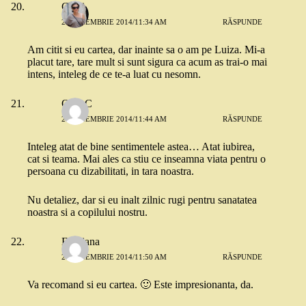
Cami
25 NOIEMBRIE 2014/11:34 AM
RĂSPUNDE
Am citit si eu cartea, dar inainte sa o am pe Luiza. Mi-a
placut tare, tare mult si sunt sigura ca acum as trai-o mai
intens, inteleg de ce te-a luat cu nesomn.
OanaC
25 NOIEMBRIE 2014/11:44 AM
RĂSPUNDE
Inteleg atat de bine sentimentele astea… Atat iubirea,
cat si teama. Mai ales ca stiu ce inseamna viata pentru o
persoana cu dizabilitati, in tara noastra.
Nu detaliez, dar si eu inalt zilnic rugi pentru sanatatea
noastra si a copilului nostru.
Emiliana
25 NOIEMBRIE 2014/11:50 AM
RĂSPUNDE
Va recomand si eu cartea. 🙂 Este impresionanta, da.