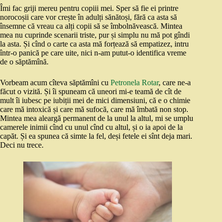
Îmi fac griji mereu pentru copiii mei. Sper să fie ei printre
norocoșii care vor crește în adulți sănătoși, fără ca asta să
însemne că vreau ca alți copii să se îmbolnăvească. Mintea
mea nu cuprinde scenarii triste, pur și simplu nu mă pot gîndi
la asta. Și cînd o carte ca asta mă forțează să empatizez, intru
într-o panică pe care uite, nici n-am putut-o identifica vreme
de o săptămînă.
Vorbeam acum cîteva săptămîni cu
Petronela Rotar
, care ne-a
făcut o vizită. Și îi spuneam că uneori mi-e teamă de cît de
mult îi iubesc pe iubiții mei de mici dimensiuni, că e o chimie
care mă intoxică și care mă sufocă, care mă îmbată non stop.
Mintea mea aleargă permanent de la unul la altul, mi se umplu
camerele inimii cînd cu unul cînd cu altul, și o ia apoi de la
capăt. Și ea spunea că simte la fel, deși fetele ei sînt deja mari.
Deci nu trece.