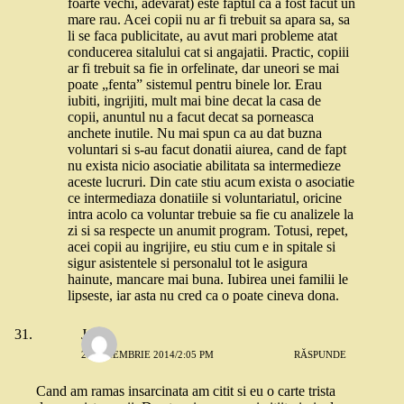
foarte vechi, adevarat) este faptul ca a fost facut un
mare rau. Acei copii nu ar fi trebuit sa apara sa, sa
li se faca publicitate, au avut mari probleme atat
conducerea sitalului cat si angajatii. Practic, copiii
ar fi trebuit sa fie in orfelinate, dar uneori se mai
poate „fenta” sistemul pentru binele lor. Erau
iubiti, ingrijiti, mult mai bine decat la casa de
copii, anuntul nu a facut decat sa porneasca
anchete inutile. Nu mai spun ca au dat buzna
voluntari si s-au facut donatii aiurea, cand de fapt
nu exista nicio asociatie abilitata sa intermedieze
aceste lucruri. Din cate stiu acum exista o asociatie
ce intermediaza donatiile si voluntariatul, oricine
intra acolo ca voluntar trebuie sa fie cu analizele la
zi si sa respecte un anumit program. Totusi, repet,
acei copii au ingrijire, eu stiu cum e in spitale si
sigur asistentele si personalul tot le asigura
hainute, mancare mai buna. Iubirea unei familii le
lipseste, iar asta nu cred ca o poate cineva dona.
Joy
25 NOIEMBRIE 2014/2:05 PM
RĂSPUNDE
Cand am ramas insarcinata am citit si eu o carte trista