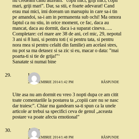
nu credeam cand auzeam: ”copii mici, griji mici, copii
mari, griji mari”. Dar, sa stii, e foarte adevarat! Cand
erau mai mici, imi doream un marsupiu in care sa-i tin
pe amandoi, sa-i am in permanenta sub ochi! Ma omora
faptul ca nu stiu, in orice moment, ce fac, daca au
mancat, daca au dormit, daca i-a suparat cineva…..
Completare: cel mare are 38 de ani, cel mic, 29, nepotul
3 ani si 8 luni, si pentru toti ( si pentru tata, si pentru
nora mea si pentru celalti din familie) am acelasi stres,
nu pot sa ma detasez si sa zic si eu, macar o data: ”mai
poarta-ti si tie de grija!”‘
Sanatate si numai bine
Ioana
25 NOIEMBRIE 2014/1:42 PM
RĂSPUNDE
Uite asa nu am dormit eu vreo 3 nopti dupa ce am citit
toate comentariile la postarea ta „copiii care nu se nasc
dar traiesc”. Chiar ma gandeam sa-ti spun ca la unele
articole ar trebui sa specifici ceva de genul „aceasta
postare va poate afecta emotional”
Adela
25 NOIEMBRIE 2014/1:48 PM
RĂSPUNDE