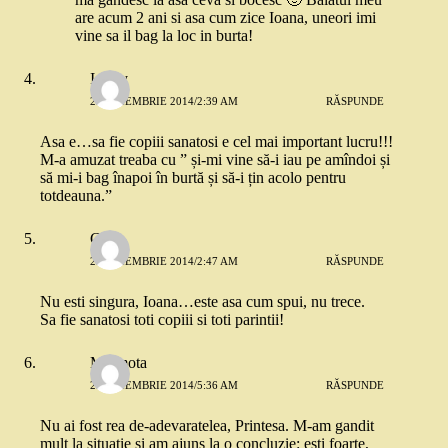
are acum 2 ani si asa cum zice Ioana, uneori imi
vine sa il bag la loc in burta!
Iasmy
25 NOIEMBRIE 2014/2:39 AM
RĂSPUNDE
Asa e…sa fie copiii sanatosi e cel mai important lucru!!!
M-a amuzat treaba cu ” și-mi vine să-i iau pe amîndoi și
să mi-i bag înapoi în burtă și să-i țin acolo pentru
totdeauna.”
Carla
25 NOIEMBRIE 2014/2:47 AM
RĂSPUNDE
Nu esti singura, Ioana…este asa cum spui, nu trece.
Sa fie sanatosi toti copiii si toti parintii!
Marmota
25 NOIEMBRIE 2014/5:36 AM
RĂSPUNDE
Nu ai fost rea de-adevaratelea, Printesa. M-am gandit
mult la situatie si am ajuns la o concluzie: esti foarte,