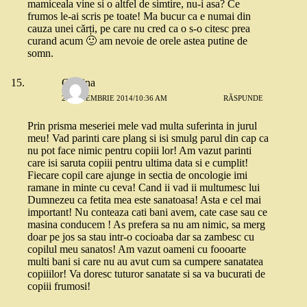
mamiceala vine si o altfel de simtire, nu-i asa? Ce
frumos le-ai scris pe toate! Ma bucur ca e numai din
cauza unei cărți, pe care nu cred ca o s-o citesc prea
curand acum 🙂 am nevoie de orele astea putine de
somn.
Cristina
25 NOIEMBRIE 2014/10:36 AM
RĂSPUNDE
Prin prisma meseriei mele vad multa suferinta in jurul
meu! Vad parinti care plang si isi smulg parul din cap ca
nu pot face nimic pentru copiii lor! Am vazut parinti
care isi saruta copiii pentru ultima data si e cumplit!
Fiecare copil care ajunge in sectia de oncologie imi
ramane in minte cu ceva! Cand ii vad ii multumesc lui
Dumnezeu ca fetita mea este sanatoasa! Asta e cel mai
important! Nu conteaza cati bani avem, cate case sau ce
masina conducem ! As prefera sa nu am nimic, sa merg
doar pe jos sa stau intr-o cocioaba dar sa zambesc cu
copilul meu sanatos! Am vazut oameni cu foooarte
multi bani si care nu au avut cum sa cumpere sanatatea
copiiilor! Va doresc tuturor sanatate si sa va bucurati de
copiii frumosi!