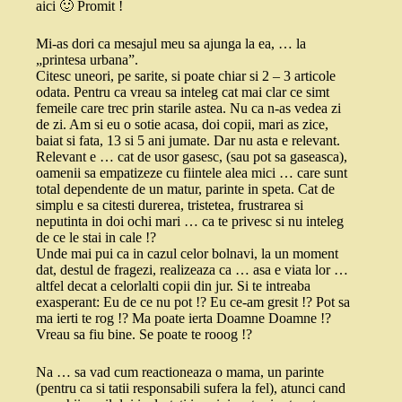
aici 🙂 Promit !
Mi-as dori ca mesajul meu sa ajunga la ea, … la
„printesa urbana”.
Citesc uneori, pe sarite, si poate chiar si 2 – 3 articole
odata. Pentru ca vreau sa inteleg cat mai clar ce simt
femeile care trec prin starile astea. Nu ca n-as vedea zi
de zi. Am si eu o sotie acasa, doi copii, mari as zice,
baiat si fata, 13 si 5 ani jumate. Dar nu asta e relevant.
Relevant e … cat de usor gasesc, (sau pot sa gaseasca),
oamenii sa empatizeze cu fiintele alea mici … care sunt
total dependente de un matur, parinte in speta. Cat de
simplu e sa citesti durerea, tristetea, frustrarea si
neputinta in doi ochi mari … ca te privesc si nu inteleg
de ce le stai in cale !?
Unde mai pui ca in cazul celor bolnavi, la un moment
dat, destul de fragezi, realizeaza ca … asa e viata lor …
altfel decat a celorlalti copii din jur. Si te intreaba
exasperant: Eu de ce nu pot !? Eu ce-am gresit !? Pot sa
ma ierti te rog !? Ma poate ierta Doamne Doamne !?
Vreau sa fiu bine. Se poate te rooog !?
Na … sa vad cum reactioneaza o mama, un parinte
(pentru ca si tatii responsabili sufera la fel), atunci cand