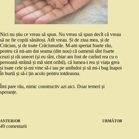
Nici nu știu ce vreau să spun. Nu vreau să spun decît că vreau
să ne fie copiii sănătoși. Atît vreau. Și de ziua mea, și de
Crăciun, și de toate Crăciunurile. M-am speriat foarte rău,
pentru că mi-am dat seama (din nou) că oamenii sînt foarte
cruzi și răi uneori (și eu sînt, chiar am fost de curînd rea cu o
persoană străină și mă simt oribil), că lumea-i rea și viața grea
și toate cele și-mi vine să-i iau pe amîndoi și să mi-i bag înapoi
în burtă și să-i țin acolo pentru totdeauna.
Îmi pare rău, nimic constructiv azi aici. Doar temeri și
speranțe.
ANTERIOR
URMĂTOR
49 comentarii