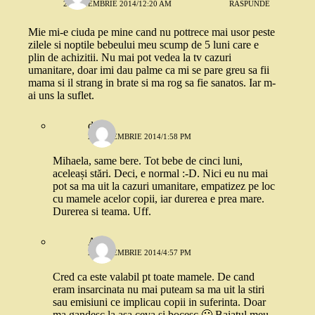
25 NOIEMBRIE 2014/12:20 AM
RĂSPUNDE
Mie mi-e ciuda pe mine cand nu pottrece mai usor peste
zilele si noptile bebeului meu scump de 5 luni care e
plin de achizitii. Nu mai pot vedea la tv cazuri
umanitare, doar imi dau palme ca mi se pare greu sa fii
mama si il strang in brate si ma rog sa fie sanatos. Iar m-
ai uns la suflet.
dana
25 NOIEMBRIE 2014/1:58 PM
Mihaela, same bere. Tot bebe de cinci luni,
aceleași stări. Deci, e normal :-D. Nici eu nu mai
pot sa ma uit la cazuri umanitare, empatizez pe loc
cu mamele acelor copii, iar durerea e prea mare.
Durerea si teama. Uff.
Ana
25 NOIEMBRIE 2014/4:57 PM
Cred ca este valabil pt toate mamele. De cand
eram insarcinata nu mai puteam sa ma uit la stiri
sau emisiuni ce implicau copii in suferinta. Doar
ma gandesc la asa ceva si bocesc 🙂 Baiatul meu