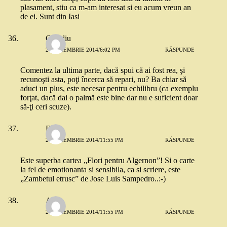
plasament, stiu ca m-am interesat si eu acum vreun an
de ei. Sunt din Iasi
Claudiu
25 NOIEMBRIE 2014/6:02 PM
RĂSPUNDE
Comentez la ultima parte, dacă spui că ai fost rea, şi
recunoşti asta, poţi încerca să repari, nu? Ba chiar să
aduci un plus, este necesar pentru echilibru (ca exemplu
forţat, dacă dai o palmă este bine dar nu e suficient doar
să-ţi ceri scuze).
Dana
25 NOIEMBRIE 2014/11:55 PM
RĂSPUNDE
Este superba cartea „Flori pentru Algernon”! Si o carte
la fel de emotionanta si sensibila, ca si scriere, este
„Zambetul etrusc” de Jose Luis Sampedro..:-)
Alina
25 NOIEMBRIE 2014/11:55 PM
RĂSPUNDE