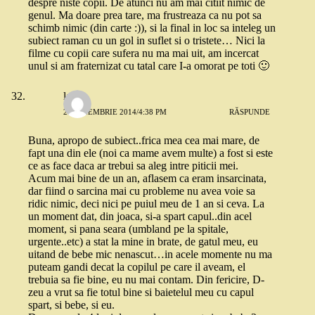
despre niste copii. De atunci nu am mai citiit nimic de
genul. Ma doare prea tare, ma frustreaza ca nu pot sa
schimb nimic (din carte :)), si la final in loc sa inteleg un
subiect raman cu un gol in suflet si o tristete… Nici la
filme cu copii care sufera nu ma mai uit, am incercat
unul si am fraternizat cu tatal care I-a omorat pe toti 🙂
laura
25 NOIEMBRIE 2014/4:38 PM
RĂSPUNDE
Buna, apropo de subiect..frica mea cea mai mare, de
fapt una din ele (noi ca mame avem multe) a fost si este
ce as face daca ar trebui sa aleg intre piticii mei.
Acum mai bine de un an, aflasem ca eram insarcinata,
dar fiind o sarcina mai cu probleme nu avea voie sa
ridic nimic, deci nici pe puiul meu de 1 an si ceva. La
un moment dat, din joaca, si-a spart capul..din acel
moment, si pana seara (umbland pe la spitale,
urgente..etc) a stat la mine in brate, de gatul meu, eu
uitand de bebe mic nenascut…in acele momente nu ma
puteam gandi decat la copilul pe care il aveam, el
trebuia sa fie bine, eu nu mai contam. Din fericire, D-
zeu a vrut sa fie totul bine si baietelul meu cu capul
spart, si bebe, si eu.