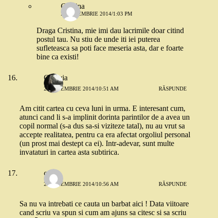
Cristina
25 NOIEMBRIE 2014/1:03 PM
Draga Cristina, mie imi dau lacrimile doar citind
postul tau. Nu stiu de unde iti iei puterea
sufleteasca sa poti face meseria asta, dar e foarte
bine ca existi!
Octavia
25 NOIEMBRIE 2014/10:51 AM
RĂSPUNDE
Am citit cartea cu ceva luni in urma. E interesant cum,
atunci cand li s-a implinit dorinta parintilor de a avea un
copil normal (s-a dus sa-si viziteze tatal), nu au vrut sa
accepte realitatea, pentru ca era afectat orgoliul personal
(un prost mai destept ca ei). Intr-adevar, sunt multe
invataturi in cartea asta subtirica.
cristi
25 NOIEMBRIE 2014/10:56 AM
RĂSPUNDE
Sa nu va intrebati ce cauta un barbat aici ! Data viitoare
cand scriu va spun si cum am ajuns sa citesc si sa scriu