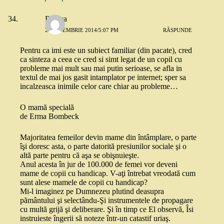
Raluca
25 NOIEMBRIE 2014/5:07 PM
RĂSPUNDE
Pentru ca imi este un subiect familiar (din pacate), cred
ca sinteza a ceea ce cred si simt legat de un copil cu
probleme mai mult sau mai putin serioase, se afla in
textul de mai jos gasit intamplator pe internet; sper sa
incalzeasca inimile celor care chiar au probleme…
O mamă specială
de Erma Bombeck
Majoritatea femeilor devin mame din întâmplare, o parte
îşi doresc asta, o parte datorită presiunilor sociale şi o
altă parte pentru că aşa se obişnuieşte.
Anul acesta în jur de 100.000 de femei vor deveni
mame de copii cu handicap. V-aţi întrebat vreodată cum
sunt alese mamele de copii cu handicap?
Mi-l imaginez pe Dumnezeu plutind deasupra
pământului şi selectându-Şi instrumentele de propagare
cu multă grijă şi deliberare. Şi în timp ce El observă, Îsi
instruieste îngerii să noteze într-un catastif uriaş.