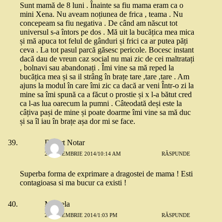
Sunt mamă de 8 luni . Înainte sa fiu mama eram ca o
mini Xena. Nu aveam noțiunea de frica , teama . Nu
concepeam sa fiu negativa . De când am născut tot
universul s-a întors pe dos . Mă uit la bucățica mea mica
și mă apuca tot felul de gânduri și frici ca ar putea păți
ceva . La tot pasul parcă găsesc pericole. Bocesc instant
dacă dau de vreun caz social nu mai zic de cei maltratați
, bolnavi sau abandonați . Îmi vine sa mă reped la
bucățica mea și sa il strâng în brațe tare ,tare ,tare . Am
ajuns la modul în care îmi zic ca dacă ar veni Într-o zi la
mine sa îmi spună ca a făcut o prostie și x l-a bătut cred
ca l-as lua oarecum la pumni . Câteodată deși este la
câțiva pași de mine și poate doarme îmi vine sa mă duc
și sa îl iau în brațe așa dor mi se face.
Divort Notar
26 NOIEMBRIE 2014/10:14 AM
RĂSPUNDE
Superba forma de exprimare a dragostei de mama ! Esti
contagioasa si ma bucur ca existi !
Mihaela
26 NOIEMBRIE 2014/1:03 PM
RĂSPUNDE