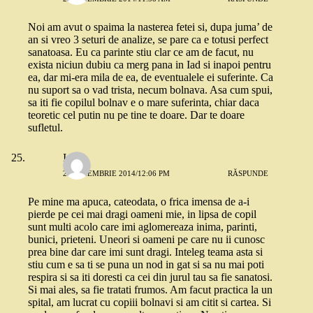
Noi am avut o spaima la nasterea fetei si, dupa juma’ de
an si vreo 3 seturi de analize, se pare ca e totusi perfect
sanatoasa. Eu ca parinte stiu clar ce am de facut, nu
exista niciun dubiu ca merg pana in Iad si inapoi pentru
ea, dar mi-era mila de ea, de eventualele ei suferinte. Ca
nu suport sa o vad trista, necum bolnava. Asa cum spui,
sa iti fie copilul bolnav e o mare suferinta, chiar daca
teoretic cel putin nu pe tine te doare. Dar te doare
sufletul.
Ioana
25 NOIEMBRIE 2014/12:06 PM
RĂSPUNDE
Pe mine ma apuca, cateodata, o frica imensa de a-i
pierde pe cei mai dragi oameni mie, in lipsa de copil
sunt multi acolo care imi aglomereaza inima, parinti,
bunici, prieteni. Uneori si oameni pe care nu ii cunosc
prea bine dar care imi sunt dragi. Inteleg teama asta si
stiu cum e sa ti se puna un nod in gat si sa nu mai poti
respira si sa iti doresti ca cei din jurul tau sa fie sanatosi.
Si mai ales, sa fie tratati frumos. Am facut practica la un
spital, am lucrat cu copiii bolnavi si am citit si cartea. Si