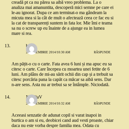
creadă pt ca nu părea sa aibă vreo problema. La o
analiza mai amanuntita, descoperă mici semne pe care ei
le-au ignorat. Dupa ce am terminat-o ma gândeam la
micuta mea si la cât de mult o afectează ceea ce fac eu si
la cat de transparenți suntem in fata lor. Mie îmi e teama
sa nu o screw up eu înainte de a ajunge ea in lumea
mare si rea.
bibi
25 NOIEMBRIE 2014/10:30 AM
RĂSPUNDE
Am pățit-o cu o carte. Fata avea 6 luni și ma apuc eu sa
citesc o carte. Care începea cu moartea unei fetite de 6
luni. Am plâns de mi-au sărit ochii din cap și a trebuit sa
citesc porcăria pana la capăt ca măcar sa aibă sens. Dar
n-are sens. Asta nu ar trebui sa se întâmple. Niciodată.
NataliaV
25 NOIEMBRIE 2014/10:32 AM
RĂSPUNDE
Aceeasi senzatie de adunat copil si varat inapoi in
burtica o am si eu, deobicei cand aud vesti proaste, chiar
daca nu este vorba despre familia mea. Odata cu