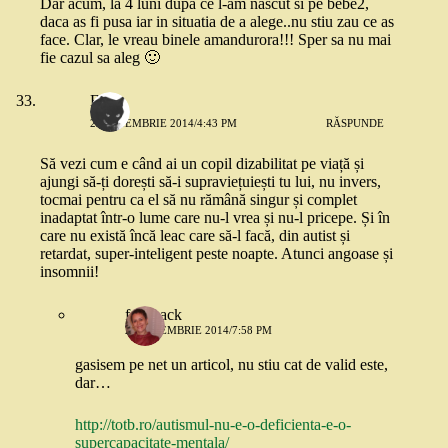
Dar acum, la 4 luni dupa ce l-am nascut si pe bebe2,
daca as fi pusa iar in situatia de a alege..nu stiu zau ce as
face. Clar, le vreau binele amandurora!!! Sper sa nu mai
fie cazul sa aleg 🙂
Ema
25 NOIEMBRIE 2014/4:43 PM
RĂSPUNDE
Să vezi cum e când ai un copil dizabilitat pe viață și
ajungi să-ți dorești să-i supraviețuiești tu lui, nu invers,
tocmai pentru ca el să nu rămână singur și complet
inadaptat într-o lume care nu-l vrea și nu-l pricepe. Și în
care nu există încă leac care să-l facă, din autist și
retardat, super-inteligent peste noapte. Atunci angoase și
insomnii!
feedback
25 NOIEMBRIE 2014/7:58 PM
gasisem pe net un articol, nu stiu cat de valid este,
dar…
http://totb.ro/autismul-nu-e-o-deficienta-e-o-
supercapacitate-mentala/