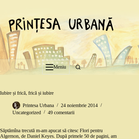
Sari
la
conținut
Meniu
Iubire și frică, frică și iubire
Printesa Urbana
24 noiembrie 2014
Uncategorized
49 comentarii
Săptămîna trecută m-am apucat să citesc Flori pentru
Algernon, de Daniel Keyes. După primele 50 de pagini, am