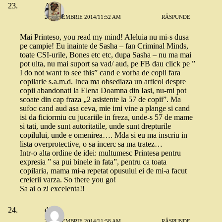
Anca
25 NOIEMBRIE 2014/11:52 AM
RĂSPUNDE
Mai Printeso, you read my mind! Aleluia nu mi-s dusa
pe campie! Eu inainte de Sasha – fan Criminal Minds,
toate CSI-urile, Bones etc etc, dupa Sasha – nu ma mai
pot uita, nu mai suport sa vad/ aud, pe FB dau click pe ”
I do not want to see this” cand e vorba de copii fara
copilarie s.a.m.d. Inca ma obsediaza un articol despre
copii abandonati la Elena Doamna din Iasi, nu-mi pot
scoate din cap fraza „2 asistente la 57 de copii”. Ma
sufoc cand aud asa ceva, mie imi vine a plange si cand
isi da ficiormiu cu jucariile in freza, unde-s 57 de mame
si tati, unde sunt autoritatile, unde sunt drepturile
copilului, unde e omenirea…. Mda si eu ma inscriu in
lista overprotective, o sa incerc sa ma tratez…
Intr-o alta ordine de idei: multumesc Printesa pentru
expresia ” sa pui binele in fata”, pentru ca toata
copilaria, mama mi-a repetat opusului ei de mi-a facut
creierii varza. So there you go!
Sa ai o zi excelenta!!
dojo
25 NOIEMBRIE 2014/11:58 AM
RĂSPUNDE