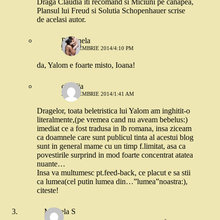
Draga Claudia iti recomand si Miciuni pe canapea,
Plansul lui Freud si Solutia Schopenhauer scrise
de acelasi autor.
Petronela
25 NOIEMBRIE 2014/4:10 PM
da, Yalom e foarte misto, Ioana!
claudia
26 NOIEMBRIE 2014/1:41 AM
Dragelor, toata beletristica lui Yalom am inghitit-o
literalmente,(pe vremea cand nu aveam bebelus:)
imediat ce a fost tradusa in lb romana, insa ziceam
ca doamnele care sunt publicul tinta al acestui blog
sunt in general mame cu un timp f.limitat, asa ca
povestirile surprind in mod foarte concentrat atatea
nuante…
Insa va multumesc pt.feed-back, ce placut e sa stii
ca lumea(cel putin lumea din…”lumea”noastra:),
citeste!
Mihaela S