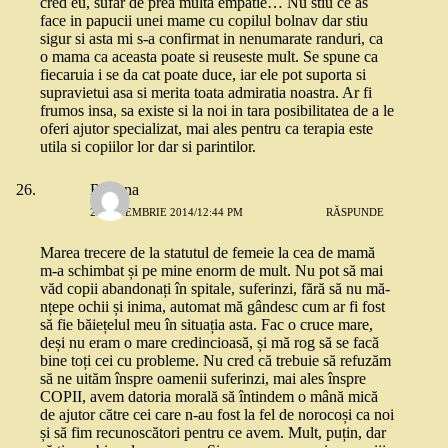
cred eu, sufar de prea multa empatie… Nu stiu ce as
face in papucii unei mame cu copilul bolnav dar stiu
sigur si asta mi s-a confirmat in nenumarate randuri, ca
o mama ca aceasta poate si reuseste mult. Se spune ca
fiecaruia i se da cat poate duce, iar ele pot suporta si
supravietui asa si merita toata admiratia noastra. Ar fi
frumos insa, sa existe si la noi in tara posibilitatea de a le
oferi ajutor specializat, mai ales pentru ca terapia este
utila si copiilor lor dar si parintilor.
Roxana
25 NOIEMBRIE 2014/12:44 PM
RĂSPUNDE
Marea trecere de la statutul de femeie la cea de mamă
m-a schimbat și pe mine enorm de mult. Nu pot să mai
văd copii abandonați în spitale, suferinzi, fără să nu mă-
nțepe ochii și inima, automat mă gândesc cum ar fi fost
să fie băiețelul meu în situația asta. Fac o cruce mare,
deși nu eram o mare credincioasă, și mă rog să se facă
bine toți cei cu probleme. Nu cred că trebuie să refuzăm
să ne uităm înspre oamenii suferinzi, mai ales înspre
COPII, avem datoria morală să întindem o mână mică
de ajutor către cei care n-au fost la fel de norocoși ca noi
și să fim recunoscători pentru ce avem. Mult, puțin, dar