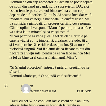
Domnul dă din cap aprobator. “Dacă nu se poate separa
de copil din când în când, nu va supravieţui. DA, aici
este o femeie pe care o voi binecuvânta cu un copil
departe de a fi perfect. Ea nu îşi dă seama încă dar va fi
invidiată. Nu va neglija niciodată un cuvânt rostit. Nu
va considera niciodată un progres ca fiind ceva normal.
Când copilul ei va spune “Mama” pentru prima oară, ea
va asista la un miracol şi ea va şti asta. “
“Îi voi permite să vadă şi ea la fel de clar lucrurile pe
care le văd şi eu … ignoranţă, cruzime, prejudecăţi …
şi-i voi permite să se ridice deasupra lor. Şi ea nu va fi
niciodată singură. Voi fi alături de ea fiecare minut din
fiecare zi a vieţii sale, pentru că ea va face munca Mea
la fel de bine ca şi cum ar fi aici lângă Mine”.
“Şi Sfântul protector?” întreabă îngerul, pregătindu-se
să scrie.
Domnul zâmbeşte, “ O oglindă va fi suficientă.”
Carmen
25 NOIEMBRIE 2014/5:40 PM
RĂSPUNDE
Cazul cu cei 57 de copii din Iasi e vechi de 2 ani intr-
adevar. Intre timp, copii au fost dati la familii in