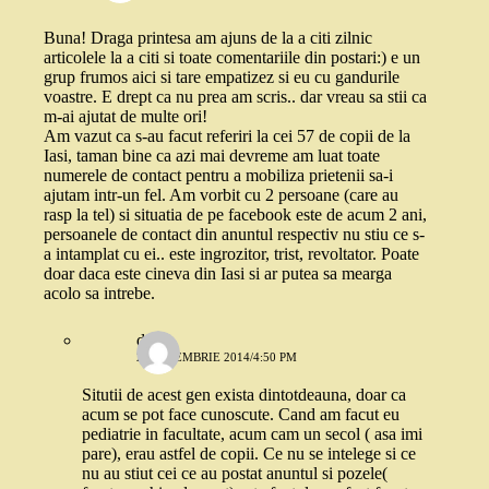
Buna! Draga printesa am ajuns de la a citi zilnic
articolele la a citi si toate comentariile din postari:) e un
grup frumos aici si tare empatizez si eu cu gandurile
voastre. E drept ca nu prea am scris.. dar vreau sa stii ca
m-ai ajutat de multe ori!
Am vazut ca s-au facut referiri la cei 57 de copii de la
Iasi, taman bine ca azi mai devreme am luat toate
numerele de contact pentru a mobiliza prietenii sa-i
ajutam intr-un fel. Am vorbit cu 2 persoane (care au
rasp la tel) si situatia de pe facebook este de acum 2 ani,
persoanele de contact din anuntul respectiv nu stiu ce s-
a intamplat cu ei.. este ingrozitor, trist, revoltator. Poate
doar daca este cineva din Iasi si ar putea sa mearga
acolo sa intrebe.
deea
25 NOIEMBRIE 2014/4:50 PM
Situtii de acest gen exista dintotdeauna, doar ca
acum se pot face cunoscute. Cand am facut eu
pediatrie in facultate, acum cam un secol ( asa imi
pare), erau astfel de copii. Ce nu se intelege si ce
nu au stiut cei ce au postat anuntul si pozele(