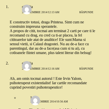
claudia
25 NOIEMBRIE 2014/12:13 AM
RĂSPUNDE
E constructiv totusi, draga Printesa. Simt cum ne
construim impreuna sperantele.
A propos de citit, tocmai am terminat 2 carti pe care ti le
recomand cu drag, eu cred ca ti-ar placea, la fel
cititoarelor tale atat de analitice! Ele sunt:Mama si
sensul vietii, si Calaul dragostei. Nu au de-a face cu
parentingul, dar au de-a face(asa cum si tu ai), cu
cotloanele fiintei umane, plus talent literar din belsug!
claudia
25 NOIEMBRIE 2014/12:16 AM
RĂSPUNDE
Ah, am omis tocmai autorul ! Este Irvin Yalom,
psihoterapeut existentialist! Iar cartile recomandate
cuprind povestiri psihoterapeutice!
Irina
25 NOIEMBRIE 2014/10:56 AM