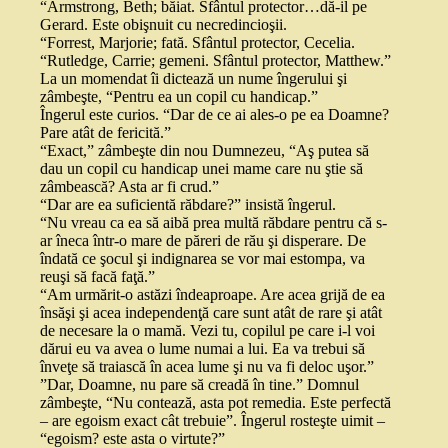
“Armstrong, Beth; băiat. Sfântul protector…dă-il pe
Gerard. Este obişnuit cu necredincioşii.
“Forrest, Marjorie; fată. Sfântul protector, Cecelia.
“Rutledge, Carrie; gemeni. Sfântul protector, Matthew.”
La un momendat îi dictează un nume îngerului şi
zâmbeşte, “Pentru ea un copil cu handicap.”
Îngerul este curios. “Dar de ce ai ales-o pe ea Doamne?
Pare atât de fericită.”
“Exact,” zâmbeşte din nou Dumnezeu, “Aş putea să
dau un copil cu handicap unei mame care nu ştie să
zâmbească? Asta ar fi crud.”
“Dar are ea suficientă răbdare?” insistă îngerul.
“Nu vreau ca ea să aibă prea multă răbdare pentru că s-
ar îneca într-o mare de păreri de rău şi disperare. De
îndată ce şocul şi indignarea se vor mai estompa, va
reuşi să facă faţă.”
“Am urmărit-o astăzi îndeaproape. Are acea grijă de ea
însăşi şi acea independenţă care sunt atât de rare şi atât
de necesare la o mamă. Vezi tu, copilul pe care i-l voi
dărui eu va avea o lume numai a lui. Ea va trebui să
înveţe să traiască în acea lume şi nu va fi deloc uşor.”
”Dar, Doamne, nu pare să creadă în tine.” Domnul
zâmbeşte, “Nu contează, asta pot remedia. Este perfectă
– are egoism exact cât trebuie”. Îngerul rosteşte uimit –
“egoism? este asta o virtute?”