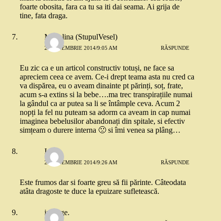
foarte obosita, fara ca tu sa iti dai seama. Ai grija de
tine, fata draga.
Madalina (StupulVesel)
25 NOIEMBRIE 2014/9:05 AM
RĂSPUNDE
Eu zic ca e un articol constructiv totuși, ne face sa
apreciem ceea ce avem. Ce-i drept teama asta nu cred ca
va dispărea, eu o aveam dinainte pt părinți, soț, frate,
acum s-a extins si la bebe….ma trec transpirațiile numai
la gândul ca ar putea sa li se întâmple ceva. Acum 2
nopți la fel nu puteam sa adorm ca aveam in cap numai
imaginea bebelusilor abandonați din spitale, si efectiv
simțeam o durere interna 🙁 si îmi venea sa plâng…
Ioana
25 NOIEMBRIE 2014/9:26 AM
RĂSPUNDE
Este frumos dar si foarte greu să fii părinte. Câteodata
atâta dragoste te duce la epuizare sufletească.
irina ge.