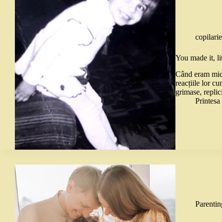
copilari
You made it, lit
Când eram mică
reacțiile lor c
grimase, replic
Printes
Parentin