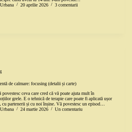
a Urbana
20 aprilie 2026
3 comentarii
g
ntă de calmare: focusing (detalii și carte)
ă povestesc ceva care cred că vă poate ajuta mult în
țiilor grele. E o tehnică de terapie care poate fi aplicată ușor
i, cu partenerii și cu noi înșine. Vă povestesc un episod…
a Urbana
24 martie 2026
Un comentariu