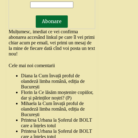
Mulțumesc, imediat ce vei confirma
abonarea accesând linkul pe care îl vei primi
chiar acum pe email, vei primi un mesaj de
la mine de fiecare dată cînd voi posta un text
nou!
Cele mai noi comentarii
Diana
la
Cum învață proful de
olandeză limba română, ediția de
București
Florin
la
Ce lăsăm moștenire copiilor,
dar și părinților noștri? (P)
Mihaela
la
Cum învață proful de
olandeză limba română, ediția de
București
Printesa Urbana
la
Șoferul de BOLT
care a înțeles totul
Printesa Urbana
la
Șoferul de BOLT
care a înțeles totul