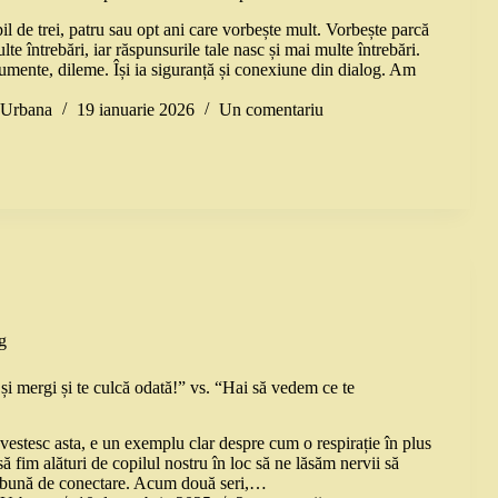
il de trei, patru sau opt ani care vorbește mult. Vorbește parcă
lte întrebări, iar răspunsurile tale nasc și mai multe întrebări.
umente, dileme. Își ia siguranță și conexiune din dialog. Am
a Urbana
19 ianuarie 2026
Un comentariu
g
 și mergi și te culcă odată!” vs. “Hai să vedem ce te
vestesc asta, e un exemplu clar despre cum o respirație în plus
să fim alături de copilul nostru în loc să ne lăsăm nervii să
e bună de conectare. Acum două seri,…