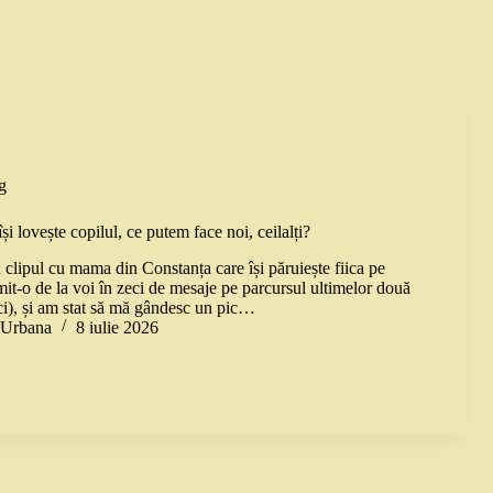
g
 lovește copilul, ce putem face noi, ceilalți?
 clipul cu mama din Constanța care își păruiește fiica pe
it-o de la voi în zeci de mesaje pe parcursul ultimelor două
aici), și am stat să mă gândesc un pic…
a Urbana
8 iulie 2026