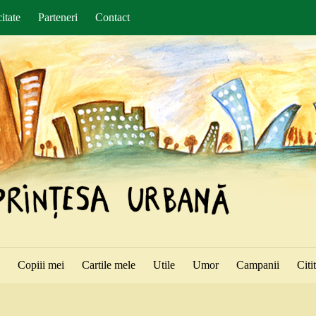
itate
Parteneri
Contact
ă
Copiii mei
Cartile mele
Utile
Umor
Campanii
Citi