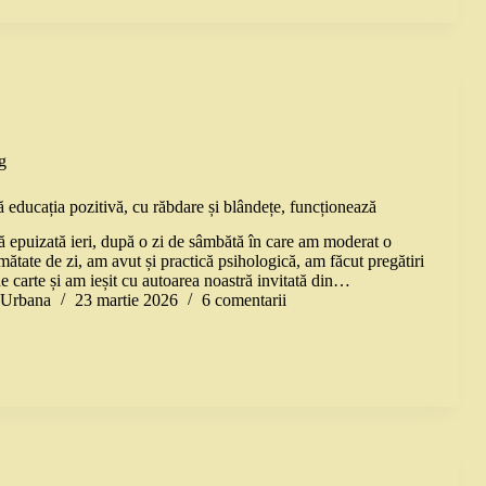
g
 educația pozitivă, cu răbdare și blândețe, funcționează
 epuizată ieri, după o zi de sâmbătă în care am moderat o
mătate de zi, am avut și practică psihologică, am făcut pregătiri
e carte și am ieșit cu autoarea noastră invitată din…
a Urbana
23 martie 2026
6 comentarii