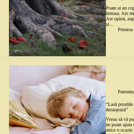
Poate ai un cop
întruna. Are mu
Are opinii, arg
și…
Printes
Parentin
“Lasă prostiile
deranjează”
Vreau să vă po
ne poate ajuta 
strice o ocazi