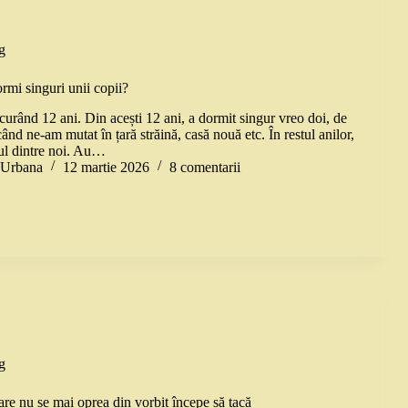
g
rmi singuri unii copii?
curând 12 ani. Din acești 12 ani, a dormit singur vreo doi, de
 când ne-am mutat în țară străină, casă nouă etc. În restul anilor,
ul dintre noi. Au…
a Urbana
12 martie 2026
8 comentarii
g
are nu se mai oprea din vorbit începe să tacă