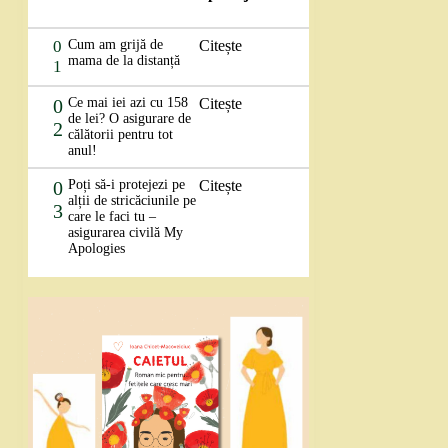
0
Cum am grijă de
Citește
mama de la distanță
1
0
Ce mai iei azi cu 158
Citește
de lei? O asigurare de
2
călătorii pentru tot
anul!
0
Poți să-i protejezi pe
Citește
alții de stricăciunile pe
3
care le faci tu –
asigurarea civilă My
Apologies