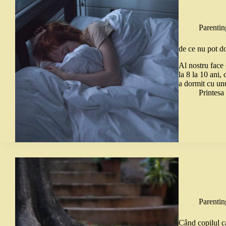
Parentin
de ce nu pot do
Al nostru face 
la 8 la 10 ani,
a dormit cu un
Printes
Parentin
Când copilul c