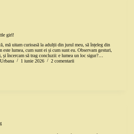
e
tle girl!
, mă uitam curioasă la adulții din jurul meu, să înțeleg din
um este lumea, cum sunt ei și cum sunt eu. Observam gesturi,
i, și încercam să trag concluzii: e lumea un loc sigur?…
a Urbana
1 iunie 2026
2 comentarii
g