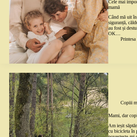
Cele mai import
mamă
Când mă uit în 
siguranță, căld
au fost și des
OK…
Printes
Copiii m
Mami, dar copi
Am ieșit săptă
cu bicicleta în
povestește-mi 