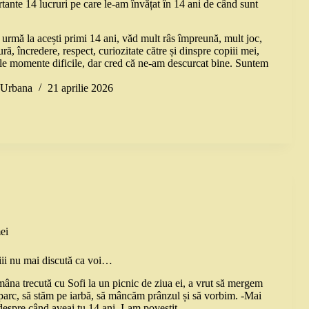
ante 14 lucruri pe care le-am învățat în 14 ani de când sunt
urmă la acești primi 14 ani, văd mult râs împreună, mult joc,
ură, încredere, respect, curiozitate către și dinspre copiii mei,
tule momente dificile, dar cred că ne-am descurcat bine. Suntem
a Urbana
21 aprilie 2026
ei
ii nu mai discută ca voi…
mâna trecută cu Sofi la un picnic de ziua ei, a vrut să mergem
 parc, să stăm pe iarbă, să mâncăm prânzul și să vorbim. -Mai
despre când aveai tu 14 ani. I-am povestit…