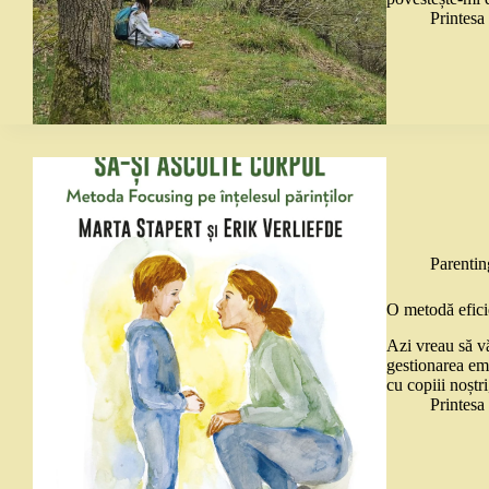
Printes
Parentin
O metodă eficie
Azi vreau să v
gestionarea emo
cu copiii noștr
Printes