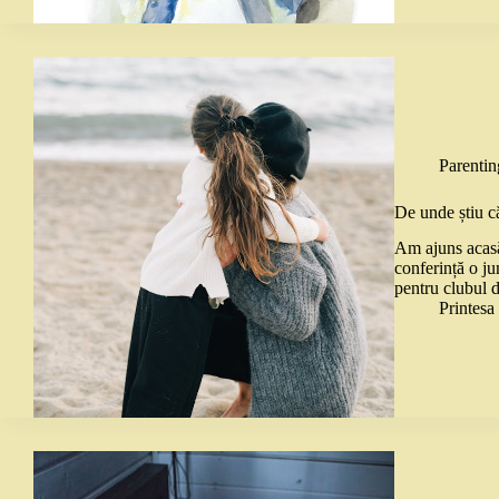
Parentin
De unde știu că
Am ajuns acasă
conferință o ju
pentru clubul d
Printes