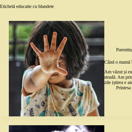
Etichetă
educatie cu blandete
Parentin
Când o mamă își
Am văzut și eu
stradă. Am prim
zile (știrea e 
Printes