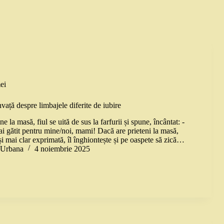
ei
vață despre limbajele diferite de iubire
e la masă, fiul se uită de sus la farfurii și spune, încântat: -
i gătit pentru mine/noi, mami! Dacă are prieteni la masă,
și mai clar exprimată, îl înghiontește și pe oaspete să zică…
a Urbana
4 noiembrie 2025