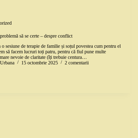
orized
problemă să se certe – despre conflict
a o sesiune de terapie de familie și soțul povestea cum pentru el
m să facem lucruri toți patru, pentru că fiul pune multe
e mare nevoie de claritate (îți trebuie centura…
a Urbana
15 octombrie 2025
2 comentarii