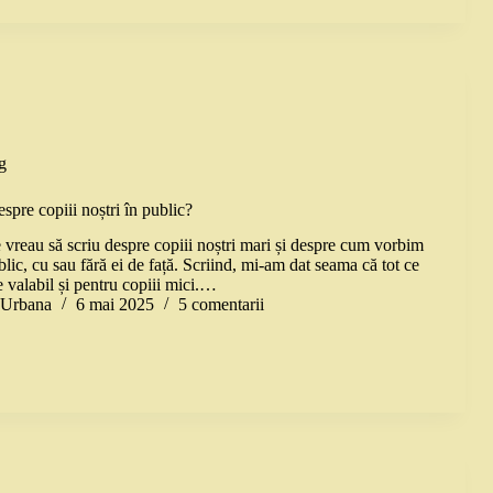
g
pre copiii noștri în public?
vreau să scriu despre copiii noștri mari și despre cum vorbim
blic, cu sau fără ei de față. Scriind, mi-am dat seama că tot ce
 valabil și pentru copiii mici.…
a Urbana
6 mai 2025
5 comentarii