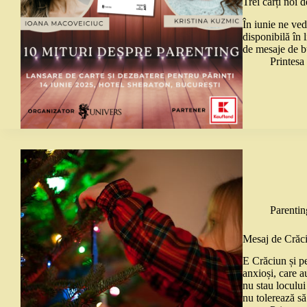
Trei cărți noi 
În iunie ne ved
disponibilă în
de mesaje de b
Printes
Parentin
Mesaj de Crăciu
E Crăciun și pen
anxioși, care a
nu stau locului
nu tolerează s