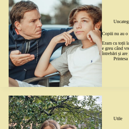
Uncateg
Copiii nu au o 
Eram cu toții l
e greu când vre
întrebări și ar
Printes
Utile