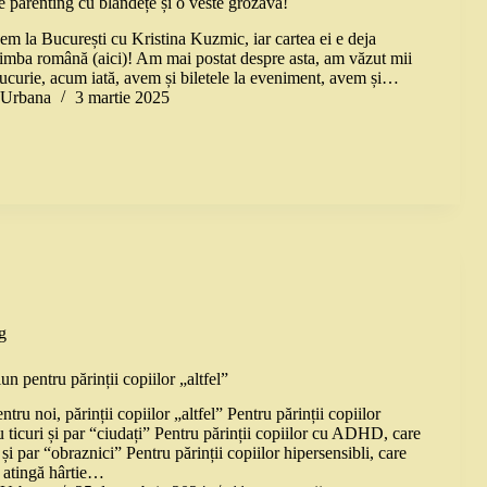
de parenting cu blândețe și o veste grozavă!
em la București cu Kristina Kuzmic, iar cartea ei e deja
 limba română (aici)! Am mai postat despre asta, am văzut mii
ucurie, acum iată, avem și biletele la eveniment, avem și…
a Urbana
3 martie 2025
g
n pentru părinții copiilor „altfel”
tru noi, părinții copiilor „altfel” Pentru părinții copiilor
u ticuri și par “ciudați” Pentru părinții copiilor cu ADHD, care
 și par “obraznici” Pentru părinții copiilor hipersensibli, care
ă atingă hârtie…