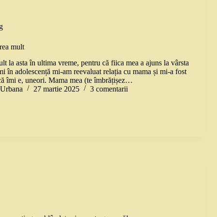
g
rea mult
 la asta în ultima vreme, pentru că fiica mea a ajuns la vârsta
mi în adolescență mi-am reevaluat relația cu mama și mi-a fost
ncă îmi e, uneori. Mama mea (te îmbrățișez…
a Urbana
27 martie 2025
3 comentarii