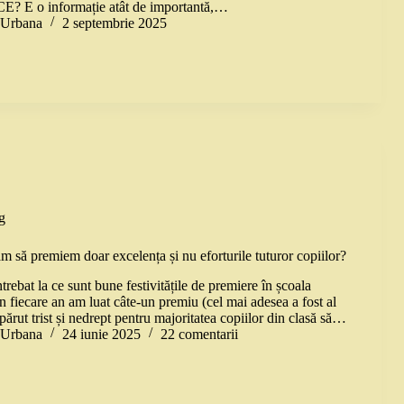
CE? E o informație atât de importantă,…
a Urbana
2 septembrie 2025
g
m să premiem doar excelența și nu eforturile tuturor copiilor?
ebat la ce sunt bune festivitățile de premiere în școala
n fiecare an am luat câte-un premiu (cel mai adesea a fost al
 părut trist și nedrept pentru majoritatea copiilor din clasă să…
a Urbana
24 iunie 2025
22 comentarii