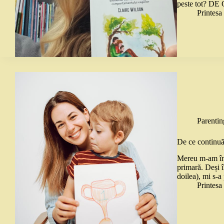
peste tot? DE 
Printes
Parentin
De ce continuă
Mereu m-am într
primară. Deși î
doilea), mi s-a
Printes