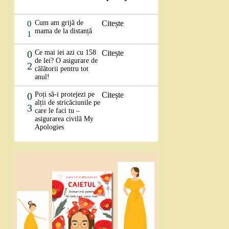
0
Cum am grijă de
Citește
mama de la distanță
1
0
Ce mai iei azi cu 158
Citește
de lei? O asigurare de
2
călătorii pentru tot
anul!
0
Poți să-i protejezi pe
Citește
alții de stricăciunile pe
3
care le faci tu –
asigurarea civilă My
Apologies