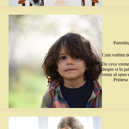
Parentin
Cum vorbim des
De ceva vreme 
despre ei în pu
vreau să spun e
Printes