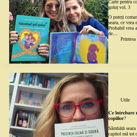
Carte pentru c
goluț vol. 3
O puteți coman
seara, ce vrea 
Probabil vrea a
de…
Printes
Utile
𝐂𝐞 𝐢̂𝐧𝐭𝐫𝐞𝐛𝐚𝐫𝐞 
𝐜𝐨𝐩𝐢𝐢𝐥𝐨𝐫?
Sâmbătă seara a
capitol mă tot 