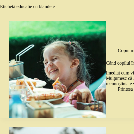
Etichetă
educatie cu blandete
Copiii m
Când copilul în
Imediat cum vin
Mulțumesc că a
recunoștința e 
Printes