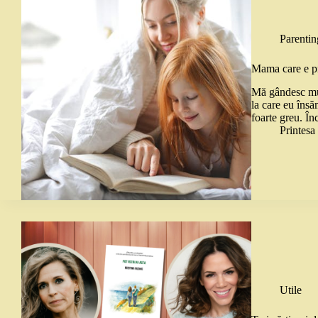
Parentin
Mama care e p
Mă gândesc mult
la care eu însă
foarte greu. Î
Printes
Utile