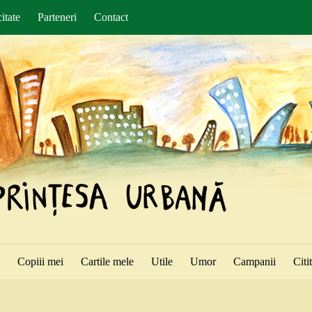
itate
Parteneri
Contact
ă
Copiii mei
Cartile mele
Utile
Umor
Campanii
Citi