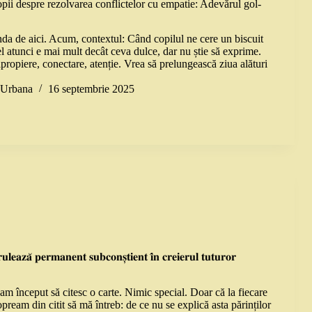
opii despre rezolvarea conflictelor cu empatie: Adevărul gol-
da de aici. Acum, contextul: Când copilul ne cere un biscuit
el atunci e mai mult decât ceva dulce, dar nu știe să exprime.
propiere, conectare, atenție. Vrea să prelungească ziua alături
a Urbana
16 septembrie 2025
𝐮𝐥𝐞𝐚𝐳𝐚̆ 𝐩𝐞𝐫𝐦𝐚𝐧𝐞𝐧𝐭 𝐬𝐮𝐛𝐜𝐨𝐧𝐬̦𝐭𝐢𝐞𝐧𝐭 𝐢̂𝐧 𝐜𝐫𝐞𝐢𝐞𝐫𝐮𝐥 𝐭𝐮𝐭𝐮𝐫𝐨𝐫
m început să citesc o carte. Nimic special. Doar că la fiecare
opream din citit să mă întreb: de ce nu se explică asta părinților