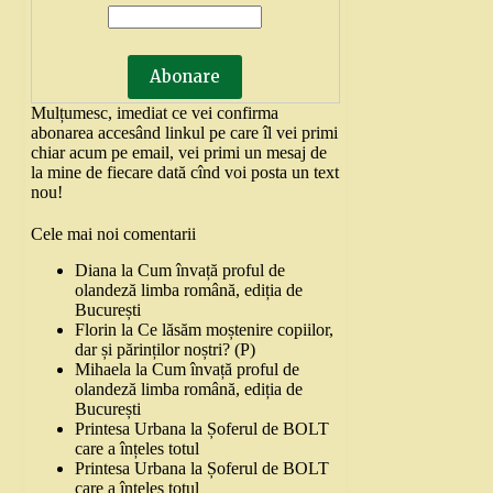
Mulțumesc, imediat ce vei confirma
abonarea accesând linkul pe care îl vei primi
chiar acum pe email, vei primi un mesaj de
la mine de fiecare dată cînd voi posta un text
nou!
Cele mai noi comentarii
Diana
la
Cum învață proful de
olandeză limba română, ediția de
București
Florin
la
Ce lăsăm moștenire copiilor,
dar și părinților noștri? (P)
Mihaela
la
Cum învață proful de
olandeză limba română, ediția de
București
Printesa Urbana
la
Șoferul de BOLT
care a înțeles totul
Printesa Urbana
la
Șoferul de BOLT
care a înțeles totul