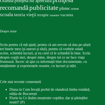
Olanda
prinţesa nu apreciază
publicitate
recomandă
pîntec
retete
scoala
teoria vieţii
terapie
vacanta
umanitar
Despre mine
Scriu pentru că mă ajută, pentru că am nevoie să dau pe-afară
tot binele meu (și uneori și răul), pentru că vorbele odată
scrise, schimbă lucruri, și eu cred că le schimbă în bine. Scriu
despre copiii mei, despre mine, despre tot ce ne face viața
frumoasă. Încerc să ajut cu informații bine documentate, cu
simțăminte și experiențele noastre, cu lucruri și stări.
Cele mai recente comentarii
Diana
la
Cum învață proful de olandeză limba română,
ediția de București
Florin
la
Ce lăsăm moștenire copiilor, dar și părinților
noștri? (P)