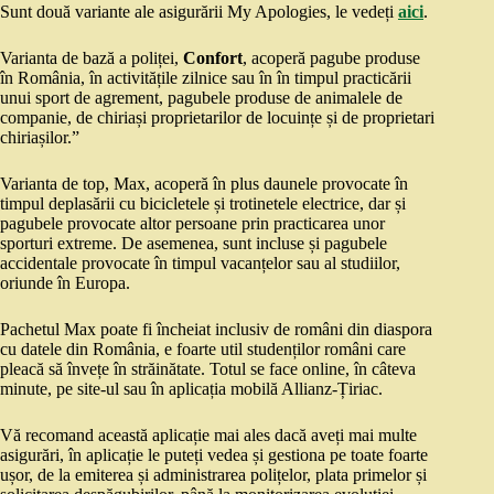
Sunt două variante ale asigurării My Apologies, le vedeți
aici
.
Varianta de bază a poliței,
Confort
, acoperă pagube produse
în România, în activitățile zilnice sau în în timpul practicării
unui sport de agrement, pagubele produse de animalele de
companie, de chiriași proprietarilor de locuințe și de proprietari
chiriașilor.”
Varianta de top, Max, acoperă în plus daunele provocate în
timpul deplasării cu bicicletele și trotinetele electrice, dar și
pagubele provocate altor persoane prin practicarea unor
sporturi extreme. De asemenea, sunt incluse și pagubele
accidentale provocate în timpul vacanțelor sau al studiilor,
oriunde în Europa.
Pachetul Max poate fi încheiat inclusiv de români din diaspora
cu datele din România, e foarte util studenților români care
pleacă să învețe în străinătate. Totul se face online, în câteva
minute, pe site-ul sau în aplicația mobilă Allianz-Țiriac.
Vă recomand această aplicație mai ales dacă aveți mai multe
asigurări, în aplicație le puteți vedea și gestiona pe toate foarte
ușor, de la emiterea și administrarea polițelor, plata primelor și