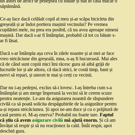
un astfel de
delict
se pedepsea cu bătaie și stat în casă măcar o
săptămână.
Ce-aș face dacă celălalt copil al meu și-ar scăpa bicicleta din
greșeală și ar îndoi portiera mașinii vecinului? Pe vremea
copilăriei mele, nu prea era posibil, că nu avea aproape nimeni
mașină. Dar dacă s-ar fi întâmplat, probabil că tot cu bătaie s-
ar fi lăsat.
Dacă s-ar întâmpla așa ceva în zilele noastre și ai mei ar face
vreo stricăciune din greșeală, mna, n-aș fi bucuroasă. Mai ales
că de când sunt copiii mici îmi răcesc gura să aibă grijă de
lucrurile lor și ale altora, că dacă strici, te costă timp, bani și
nervi să repari, și uneori te mai și cerți cu vecinii.
Dar nu i-aș pedepsi, exclus să-i lovesc. I-aș întreba cum s-a
întâmplat și am merge împreună la vecini să le cerem scuze
pentru neatenție. Le-am da asigurarea noastră de răspundere
civilă ca să poată solicita despăgubirile de la asigurător pentru
a-și repara stricăciunea. Și apoi ne-am duce și cu o prăjitură de
casă pentru ei. M-aș enerva? Probabil nu foarte tare.
Faptul
că știu că avem
asigurare civilă
mă ajută enorm.
Și că am
învățat să respir și să nu reacționez la cald. Întâi respir, apoi
deschid gura.