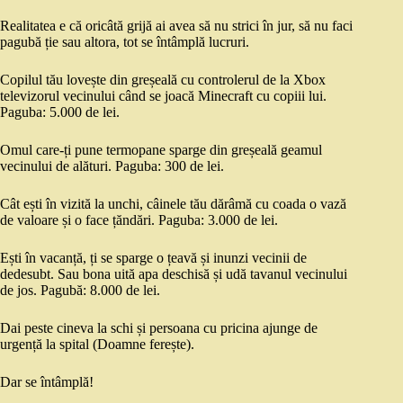
Realitatea e că oricâtă grijă ai avea să nu strici în jur, să nu faci
pagubă ție sau altora, tot se întâmplă lucruri.
Copilul tău lovește din greșeală cu controlerul de la Xbox
televizorul vecinului când se joacă Minecraft cu copiii lui.
Paguba: 5.000 de lei.
Omul care-ți pune termopane sparge din greșeală geamul
vecinului de alături. Paguba: 300 de lei.
Cât ești în vizită la unchi, câinele tău dărâmă cu coada o vază
de valoare și o face țăndări. Paguba: 3.000 de lei.
Ești în vacanță, ți se sparge o țeavă și inunzi vecinii de
dedesubt. Sau bona uită apa deschisă și udă tavanul vecinului
de jos. Pagubă: 8.000 de lei.
Dai peste cineva la schi și persoana cu pricina ajunge de
urgență la spital (Doamne ferește).
Dar se întâmplă!