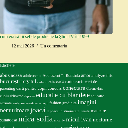
cum era să fii șef de producție la Știri TV în 1999
12 mai 2026
Un comentariu
Etichete
abuz
acasa
amor
Adolescent în România
analyze this
adolescenta
bucureşti-regatul
carte
carti
carti de
ca la școală
cadouri
conectare
carti pentru copii
concurs
parenting
Coronavirus
educatie cu blandete
educatie
cuplu
delicatese
depresie
imagini
fashion
gradinita
sexuala
emigrare
evenimente copii
joacă
nemuritoare
mancare
la joacă în străinătate
limite
mica sofia
micul ivan
nocturne
sanatoasa
micul iv
prinţesa