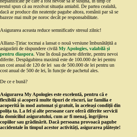
neplanificate pe care a fost nevoie să le susțină, în timp ce
restul spun că au rezolvat situația amiabil. De partea cealaltă,
dacă ar produce din neatenție pagube altora, românii par să se
bazeze mai mult pe noroc decât pe responsabilitate.
Asigurarea aceasta reduce semnificativ stresul zilnic!
Allianz-Țiriac tocmai a lansat o nouă versiune îmbunătățită a
asigurării de răspundere civilă
My Apologies, valabilă și
pentru diaspora
. Vine în două pachete diferite, pentru nevoi
diferite. Despăgubirea maximă este de 100.000 de lei pentru
un cost anual de 120 de lei sau de 500.000 de lei pentru un
cost anual de 500 de lei, în funcție de pachetul ales.
De ce e bună?
Asigurarea My Apologies este excelentă, pentru că e
flexibilă și acoperă multe tipuri de riscuri, iar familia e
acoperită în mod automat și gratuit, în aceleași condiții din
polița ta. La fel și alte persoane care oferă diferite servicii
la domiciliul asiguratului, cum ar fi menaj, îngrijirea
copiilor sau grădinărit. Dacă persoana provoacă pagube
accidentale în timpul acestor activități, asigurarea plătește!