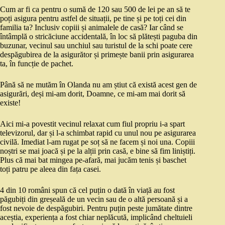
Cum ar fi ca pentru o sumă de 120 sau 500 de lei pe an să te
poți asigura pentru astfel de situații, pe tine și pe toți cei din
familia ta? Inclusiv copiii și animalele de casă? Iar când se
întâmplă o stricăciune accidentală, în loc să plătești paguba din
buzunar, vecinul sau unchiul sau turistul de la schi poate cere
despăgubirea de la asigurător și primește banii prin asigurarea
ta, în funcție de pachet.
Până să ne mutăm în Olanda nu am știut că există acest gen de
asigurări, deși mi-am dorit, Doamne, ce mi-am mai dorit să
existe!
Aici mi-a povestit vecinul relaxat cum fiul propriu i-a spart
televizorul, dar și l-a schimbat rapid cu unul nou pe asigurarea
civilă. Imediat l-am rugat pe soț să ne facem și noi una. Copiii
noștri se mai joacă și pe la alții prin casă, e bine să fim liniștiți.
Plus că mai bat mingea pe-afară, mai jucăm tenis și baschet
toți patru pe aleea din fața casei.
4 din 10 români spun că cel puțin o dată în viață au fost
păgubiți din greșeală de un vecin sau de o altă persoană și a
fost nevoie de despăgubiri. Pentru puțin peste jumătate dintre
aceștia, experiența a fost chiar neplăcută, implicând cheltuieli