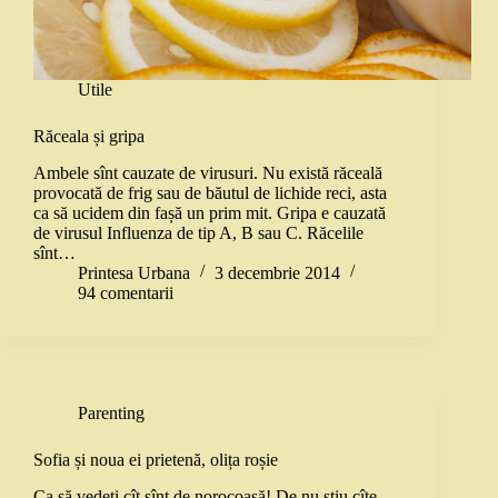
Utile
Răceala și gripa
Ambele sînt cauzate de virusuri. Nu există răceală
provocată de frig sau de băutul de lichide reci, asta
ca să ucidem din fașă un prim mit. Gripa e cauzată
de virusul Influenza de tip A, B sau C. Răcelile
sînt…
Printesa Urbana
3 decembrie 2014
94 comentarii
Parenting
Sofia și noua ei prietenă, olița roșie
Ca să vedeți cît sînt de norocoasă! De nu știu cîte