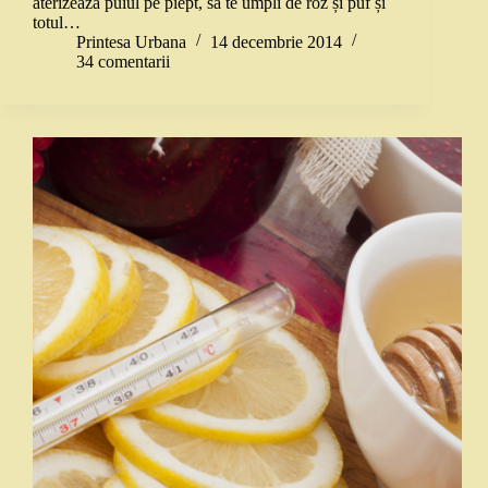
aterizează puiul pe piept, să te umpli de roz și puf și
totul…
Printesa Urbana
14 decembrie 2014
34 comentarii