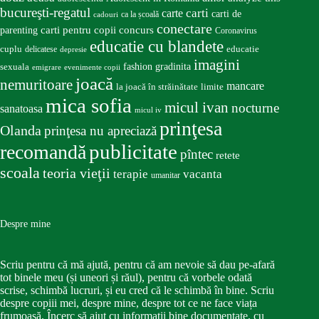
bucureşti-regatul
carte
carti
carti de
ca la școală
cadouri
conectare
carti pentru copii
concurs
parenting
Coronavirus
educatie cu blandete
educatie
cuplu
delicatese
depresie
imagini
fashion
gradinita
sexuala
emigrare
evenimente copii
joacă
nemuritoare
mancare
la joacă în străinătate
limite
mica sofia
micul ivan
nocturne
sanatoasa
micul iv
prinţesa
Olanda
prinţesa nu apreciază
publicitate
recomandă
pîntec
retete
scoala
teoria vieţii
terapie
vacanta
umanitar
Despre mine
Scriu pentru că mă ajută, pentru că am nevoie să dau pe-afară
tot binele meu (și uneori și răul), pentru că vorbele odată
scrise, schimbă lucruri, și eu cred că le schimbă în bine. Scriu
despre copiii mei, despre mine, despre tot ce ne face viața
frumoasă. Încerc să ajut cu informații bine documentate, cu