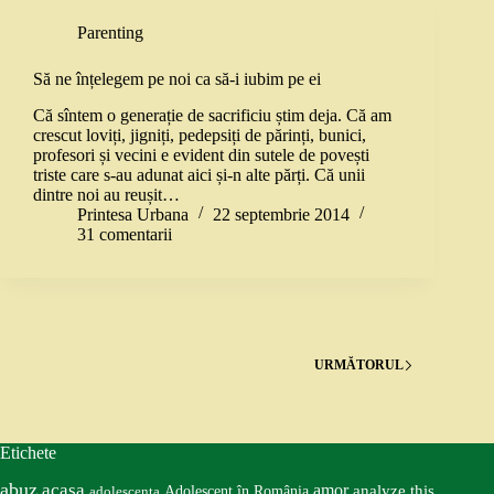
Parenting
Să ne înțelegem pe noi ca să-i iubim pe ei
Că sîntem o generație de sacrificiu știm deja. Că am
crescut loviți, jigniți, pedepsiți de părinți, bunici,
profesori și vecini e evident din sutele de povești
triste care s-au adunat aici și-n alte părți. Că unii
dintre noi au reușit…
Printesa Urbana
22 septembrie 2014
31 comentarii
URMĂTORUL
Etichete
abuz
acasa
amor
Adolescent în România
analyze this
adolescenta