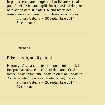
În parcurile în care mergem noi în fiecare zi (mai
puțin în zilele în care copiii sînt bolnavi, că deh, nu
ne place să dăm și la alții), se aud foarte des
următoarele (sau variațiuni): – Eeee, m-ai pus să…
Printesa Urbana
30 septembrie 2014
51 comentarii
Parenting
Bebe proaspăt, mamă panicată
E normal să vrea în brațe mult, poate tot timpul, la
început. Are nevoie de căldură de mamă. O să
treacă, poate într-o lună, poate în cinci ani, poate în
25. Să se uite cruciș, să strănute, să sughită, să…
Printesa Urbana
26 septembrie 2014
29 comentarii