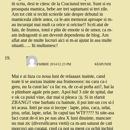
iti scriu, desi te citesc de la Craciunul trecut. Sunt si eu
proaspata mamica, bebe are trei saptamani si trei zile.
Am tot citit si recitit scrierile tale despre debutul in
mamiceala zilele astea, ca le-am memorat aproape si m-
au incurajat mai mult ca orice si oricine!! Scrii atat de
fain, de frumos, totul e plin de emotie si de umor, ca m-
am indragostit si am devenit dependenta de blog. Am
aflat atat de multe lucruri aici si m-ai ajutat in asa multe
situatii….. Iti multumesc!
Dana
15 DECEMBRIE 2014/12:23 PM
RĂSPUNDE
Mai e ai faza cu noua luni de relaaaax inainte, cand
toate ti se asezau inainte asa frumoooos: nu cara ca-i
greu, nu fa curat las’ ca fac eu, de ce-ai pofta azi?, hai la
o plimbare agale prin parc. Apoi buf 3 zile de spital, dar
e ok ca puiul vine, dar mai si pleaca :)). Si in sfarsit
ZBANG!! vine barbatu cu hainute, il pui intr-un cos si-l
iei acasa. Intri pe usa si incepe : lapte, pisu, caca, urlat,
pisu, urlat, lapte, urlat. In capul tau WTF???? Si uite-asa
faci curat de-ti ies pe nas alea X luni dinainte, mancare
nu mai zic (diversificarea vietii) ca m-am saturat de cati
morcovi am curatat, cred ca pot sa merg cu ochii inchisi