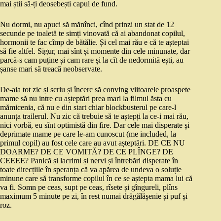
mai știi să-ți deosebești capul de fund.
Nu dormi, nu apuci să mănînci, cînd prinzi un stat de 12
secunde pe toaletă te simți vinovată că ai abandonat copilul,
hormonii te fac cîmp de bătălie. Și cel mai rău e că te așteptai
să fie altfel. Sigur, mai sînt și momente din cele minunate, dar
parcă-s cam puține și cam rare și la cît de nedormită ești, au
șanse mari să treacă neobservate.
De-aia tot zic și scriu și încerc să conving viitoarele proaspete
mame să nu intre cu așteptări prea mari la filmul ăsta cu
mămicenia, că nu e din start chiar blockbusterul pe care-l
anunța trailerul. Nu zic că trebuie să te aștepți la ce-i mai rău,
nici vorbă, eu sînt optimistă din fire. Dar cele mai disperate și
deprimate mame pe care le-am cunoscut (me included, la
primul copil) au fost cele care au avut așteptări. DE CE NU
DOARME? DE CE VOMITĂ? DE CE PLÎNGE? DE
CEEEE? Panică și lacrimi și nervi și întrebări disperate în
toate direcțiile în speranța că va apărea de undeva o soluție
minune care să transforme copilul în ce se aștepta mama lui că
va fi. Somn pe ceas, supt pe ceas, rîsete și gîngureli, plîns
maximum 5 minute pe zi, în rest numai drăgălășenie și puf și
roz.