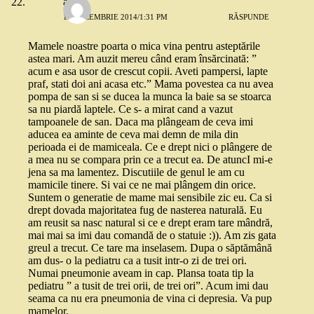
alina
15 DECEMBRIE 2014/1:31 PM
RĂSPUNDE
Mamele noastre poarta o mica vina pentru asteptările
astea mari. Am auzit mereu când eram însărcinată: ”
acum e asa usor de crescut copii. Aveti pampersi, lapte
praf, stati doi ani acasa etc.” Mama povestea ca nu avea
pompa de san si se ducea la munca la baie sa se stoarca
sa nu piardă laptele. Ce s- a mirat cand a vazut
tampoanele de san. Daca ma plângeam de ceva imi
aducea ea aminte de ceva mai demn de mila din
perioada ei de mamiceala. Ce e drept nici o plângere de
a mea nu se compara prin ce a trecut ea. De atuncI mi-e
jena sa ma lamentez. Discutiile de genul le am cu
mamicile tinere. Si vai ce ne mai plângem din orice.
Suntem o generatie de mame mai sensibile zic eu. Ca si
drept dovada majoritatea fug de nasterea naturală. Eu
am reusit sa nasc natural si ce e drept eram tare mândră,
mai mai sa imi dau comandă de o statuie :)). Am zis gata
greul a trecut. Ce tare ma inselasem. Dupa o săptămână
am dus- o la pediatru ca a tusit intr-o zi de trei ori.
Numai pneumonie aveam in cap. Plansa toata tip la
pediatru ” a tusit de trei orii, de trei ori”. Acum imi dau
seama ca nu era pneumonia de vina ci depresia. Va pup
mamelor.