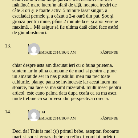
mănâncă mare lucru în afară de ţâţă, noaptea treziri de
câte 3 ori şi e foarte activ. 5 minute lăsat singur, a
escaladat pernele şi a căzut a 2-a oară din pat. Şoc şi
groază pentru mine, plâns 2 minute la el şi apoi veselie
maximă… Mă asigur să fie ultima dată când face astfel
de giumbuslucuri.
Mia
15 DECEMBRIE 2014/10:42 AM
RĂSPUNDE
chiar despre asta am discutat ieri cu o buna prietena.
suntem iar in plina campanie de muci si pentru a pune
un amarat de ser in nas pustiului meu ma trec toate
caldurile. plange pana se invineteste iar aceat lucru ma
stoarce, ma face sa ma simt mizerabil. multumesc pebtru
articol. este cano palma data dupa ceafa ca sa ma asez
unde trebuie ca sa privesc din perspectiva corecta.
Cristiana
15 DECEMBRIE 2014/10:44 AM
RĂSPUNDE
Deci da! This is me! :))) primul bebe, asteptari foooarte
mari..si soc si groaza bebe cu reflux ( vomitat, urlete)