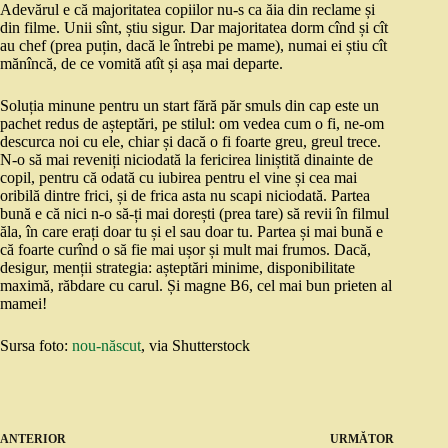
Adevărul e că majoritatea copiilor nu-s ca ăia din reclame și
din filme. Unii sînt, știu sigur. Dar majoritatea dorm cînd și cît
au chef (prea puțin, dacă le întrebi pe mame), numai ei știu cît
mănîncă, de ce vomită atît și așa mai departe.
Soluția minune pentru un start fără păr smuls din cap este un
pachet redus de așteptări, pe stilul: om vedea cum o fi, ne-om
descurca noi cu ele, chiar și dacă o fi foarte greu, greul trece.
N-o să mai reveniți niciodată la fericirea liniștită dinainte de
copil, pentru că odată cu iubirea pentru el vine și cea mai
oribilă dintre frici, și de frica asta nu scapi niciodată. Partea
bună e că nici n-o să-ți mai dorești (prea tare) să revii în filmul
ăla, în care erați doar tu și el sau doar tu. Partea și mai bună e
că foarte curînd o să fie mai ușor și mult mai frumos. Dacă,
desigur, menții strategia: așteptări minime, disponibilitate
maximă, răbdare cu carul. Și magne B6, cel mai bun prieten al
mamei!
Sursa foto:
nou-născut
, via Shutterstock
ANTERIOR
URMĂTOR