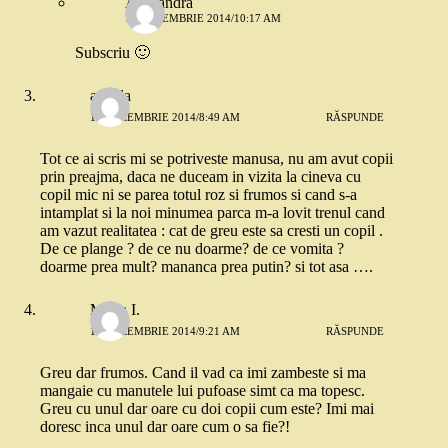
Allesandra
15 DECEMBRIE 2014/10:17 AM
Subscriu 🙂
angela
15 DECEMBRIE 2014/8:49 AM
RĂSPUNDE
Tot ce ai scris mi se potriveste manusa, nu am avut copii
prin preajma, daca ne duceam in vizita la cineva cu
copil mic ni se parea totul roz si frumos si cand s-a
intamplat si la noi minumea parca m-a lovit trenul cand
am vazut realitatea : cat de greu este sa cresti un copil .
De ce plange ? de ce nu doarme? de ce vomita ?
doarme prea mult? mananca prea putin? si tot asa ….
Maria I.
15 DECEMBRIE 2014/9:21 AM
RĂSPUNDE
Greu dar frumos. Cand il vad ca imi zambeste si ma
mangaie cu manutele lui pufoase simt ca ma topesc.
Greu cu unul dar oare cu doi copii cum este? Imi mai
doresc inca unul dar oare cum o sa fie?!