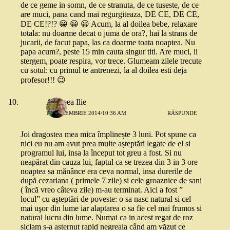
de ce geme in somn, de ce stranuta, de ce tuseste, de ce
are muci, pana cand mai regurgiteaza, DE CE, DE CE,
DE CE!?!? 😀 😀 😀 Acum, la al doilea bebe, relaxare
totala: nu doarme decat o juma de ora?, hai la strans de
jucarii, de facut papa, las ca doarme toata noaptea. Nu
papa acum?, peste 15 min cauta singur titi. Are muci, ii
stergem, poate respira, vor trece. Glumeam zilele trecute
cu sotul: cu primul te antrenezi, la al doilea esti deja
profesor!!! 😉
Andreea Ilie
15 DECEMBRIE 2014/10:36 AM
RĂSPUNDE
Joi dragostea mea mica împlinește 3 luni. Pot spune ca
nici eu nu am avut prea multe așteptări legate de el si
programul lui, insa la început tot greu a fost. Si nu
neapărat din cauza lui, faptul ca se trezea din 3 in 3 ore
noaptea sa mănânce era ceva normal, insa durerile de
după cezariana ( primele 7 zile) si cele groaznice de sani
( încă vreo câteva zile) m-au terminat. Aici a fost ”
locul” cu așteptări de poveste: o sa nasc natural si cel
mai uşor din lume iar alaptarea o sa fie cel mai frumos si
natural lucru din lume. Numai ca in acest regat de roz
siclam s-a asternut rapid negreala când am văzut ce