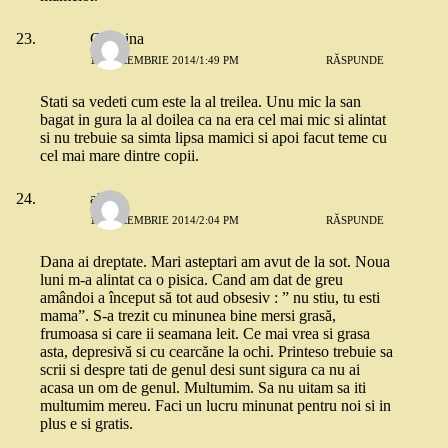
Carmina
15 DECEMBRIE 2014/1:49 PM
RĂSPUNDE
Stati sa vedeti cum este la al treilea. Unu mic la san
bagat in gura la al doilea ca na era cel mai mic si alintat
si nu trebuie sa simta lipsa mamici si apoi facut teme cu
cel mai mare dintre copii.
alina
15 DECEMBRIE 2014/2:04 PM
RĂSPUNDE
Dana ai dreptate. Mari asteptari am avut de la sot. Noua
luni m-a alintat ca o pisica. Cand am dat de greu
amândoi a început să tot aud obsesiv : ” nu stiu, tu esti
mama”. S-a trezit cu minunea bine mersi grasă,
frumoasa si care ii seamana leit. Ce mai vrea si grasa
asta, depresivă si cu cearcăne la ochi. Printeso trebuie sa
scrii si despre tati de genul desi sunt sigura ca nu ai
acasa un om de genul. Multumim. Sa nu uitam sa iti
multumim mereu. Faci un lucru minunat pentru noi si in
plus e si gratis.