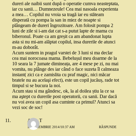
dureri ale naibii sunt după o operatie cumva neasteptata,
iar cu sanii… Dumnezeule! Cea mai nasoala experienta
a mea… Copilul nu vroia sa tragă iar eu stăteam
disperată cu pompa la san in miez de noapte si
plângeam de dureri îngrozitoare. Am folosit pompa 2
luni de zile si i-am dat cat s-a putut lapte de mama cu
biberonul. Poate ca am greșit ca am abandonat lupta
asta si nu mi-am alăptat copilul, insa durerile de atunci
m-au doborât.
Acum suntem in pragul varstei de 3 luni si ma declar
cea mai norocoasa mama. Bebelușul meu doarme de la
10 seara la 7 jumate dimineața, are 4 mese pe zi, nu mai
vomita, nu plânge des iar când o face suzeta îl calmeaza
instant( zici ca e zamislita cu praf magic, nici măcar
bratele nu au acelaşi efect), este un copil jucăuș, rade tot
timpul si se bucura la noi.
Acum stau si ma gândesc, ok, la al doilea știu la ce sa
ma aştept cu durerile post operatorii, cu sanii. Dar dacă
nu voi avea un copil asa cuminte ca primul? Atunci sa
vezi soc de soc!
Alina T
15 DECEMBRIE 2014/10:37 AM
RĂSPUNDE