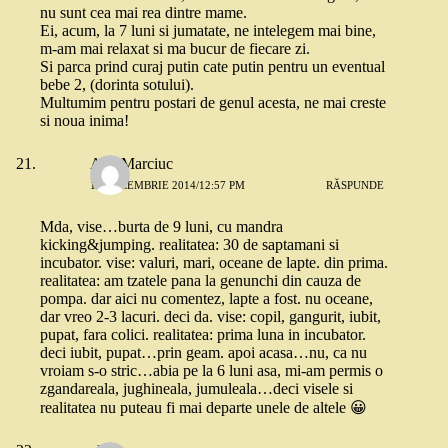
nu sunt cea mai rea dintre mame.
Ei, acum, la 7 luni si jumatate, ne intelegem mai bine,
m-am mai relaxat si ma bucur de fiecare zi.
Si parca prind curaj putin cate putin pentru un eventual
bebe 2, (dorinta sotului).
Multumim pentru postari de genul acesta, ne mai creste
si noua inima!
Ana Marciuc
15 DECEMBRIE 2014/12:57 PM
RĂSPUNDE
Mda, vise…burta de 9 luni, cu mandra
kicking&jumping. realitatea: 30 de saptamani si
incubator. vise: valuri, mari, oceane de lapte. din prima.
realitatea: am tzatele pana la genunchi din cauza de
pompa. dar aici nu comentez, lapte a fost. nu oceane,
dar vreo 2-3 lacuri. deci da. vise: copil, gangurit, iubit,
pupat, fara colici. realitatea: prima luna in incubator.
deci iubit, pupat…prin geam. apoi acasa…nu, ca nu
vroiam s-o stric…abia pe la 6 luni asa, mi-am permis o
zgandareala, jughineala, jumuleala…deci visele si
realitatea nu puteau fi mai departe unele de altele 😀