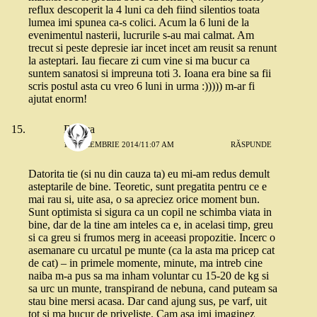
reflux descoperit la 4 luni ca deh fiind silentios toata
lumea imi spunea ca-s colici. Acum la 6 luni de la
evenimentul nasterii, lucrurile s-au mai calmat. Am
trecut si peste depresie iar incet incet am reusit sa renunt
la asteptari. Iau fiecare zi cum vine si ma bucur ca
suntem sanatosi si impreuna toti 3. Ioana era bine sa fii
scris postul asta cu vreo 6 luni in urma :))))) m-ar fi
ajutat enorm!
Bianca
15 DECEMBRIE 2014/11:07 AM
RĂSPUNDE
Datorita tie (si nu din cauza ta) eu mi-am redus demult
asteptarile de bine. Teoretic, sunt pregatita pentru ce e
mai rau si, uite asa, o sa apreciez orice moment bun.
Sunt optimista si sigura ca un copil ne schimba viata in
bine, dar de la tine am inteles ca e, in acelasi timp, greu
si ca greu si frumos merg in aceeasi propozitie. Incerc o
asemanare cu urcatul pe munte (ca la asta ma pricep cat
de cat) – in primele momente, minute, ma intreb cine
naiba m-a pus sa ma inham voluntar cu 15-20 de kg si
sa urc un munte, transpirand de nebuna, cand puteam sa
stau bine mersi acasa. Dar cand ajung sus, pe varf, uit
tot si ma bucur de priveliste. Cam asa imi imaginez