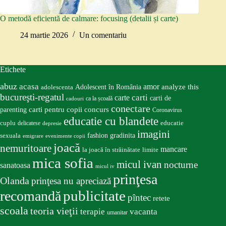
O metodă eficientă de calmare: focusing (detalii și carte)
24 martie 2026
Un comentariu
Etichete
abuz
acasa
amor
Adolescent în România
analyze this
adolescenta
bucureşti-regatul
carte
carti
carti de
ca la școală
cadouri
conectare
carti pentru copii
concurs
parenting
Coronavirus
educatie cu blandete
educatie
cuplu
delicatese
depresie
imagini
fashion
gradinita
sexuala
emigrare
evenimente copii
joacă
nemuritoare
mancare
la joacă în străinătate
limite
mica sofia
micul ivan
nocturne
sanatoasa
micul iv
prinţesa
Olanda
prinţesa nu apreciază
publicitate
recomandă
pîntec
retete
scoala
teoria vieţii
terapie
vacanta
umanitar