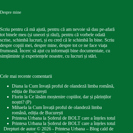
Despre mine
Scriu pentru că mă ajută, pentru că am nevoie să dau pe-afară
tot binele meu (și uneori și răul), pentru că vorbele odată
scrise, schimbă lucruri, și eu cred că le schimbă în bine. Scriu
despre copiii mei, despre mine, despre tot ce ne face viața
frumoasă. Încerc să ajut cu informații bine documentate, cu
simțăminte și experiențele noastre, cu lucruri și stări.
Cele mai recente comentarii
Diana
la
Cum învață proful de olandeză limba română,
ediția de București
Florin
la
Ce lăsăm moștenire copiilor, dar și părinților
noștri? (P)
Mihaela
la
Cum învață proful de olandeză limba
română, ediția de București
Printesa Urbana
la
Șoferul de BOLT care a înțeles totul
Printesa Urbana
la
Șoferul de BOLT care a înțeles totul
Drepturi de autor © 2026 - Printesa Urbana – Blog cald de