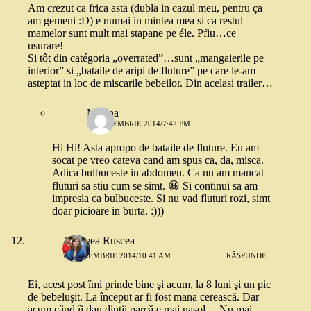
Am crezut ca frica asta (dubla in cazul meu, pentru ça
am gemeni :D) e numai in mintea mea si ca restul
mamelor sunt mult mai stapane pe éle. Pfiu…ce
usurare!
Si tôt din catégoria „overrated”…sunt „mangaierile pe
interior” si „bataile de aripi de fluture” pe care le-am
asteptat in loc de miscarile bebeilor. Din acelasi trailer…
Mirona
24 DECEMBRIE 2014/7:42 PM
Hi Hi! Asta apropo de bataile de fluture. Eu am
socat pe vreo cateva cand am spus ca, da, misca.
Adica bulbuceste in abdomen. Ca nu am mancat
fluturi sa stiu cum se simt. 😀 Si continui sa am
impresia ca bulbuceste. Si nu vad fluturi rozi, simt
doar picioare in burta. :)))
Andreea Ruscea
15 DECEMBRIE 2014/10:41 AM
RĂSPUNDE
Ei, acest post îmi prinde bine şi acum, la 8 luni şi un pic
de bebeluşit. La început ar fi fost mana cerească. Dar
acum când îi dau dinţii parcă e mai nasol… Nu mai