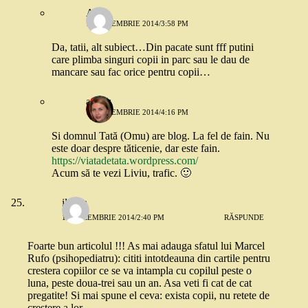
Anca
15 DECEMBRIE 2014/3:58 PM
Da, tatii, alt subiect…Din pacate sunt fff putini
care plimba singuri copii in parc sau le dau de
mancare sau fac orice pentru copii…
andaz
15 DECEMBRIE 2014/4:16 PM
Si domnul Tată (Omu) are blog. La fel de fain. Nu
este doar despre tăticenie, dar este fain.
https://viatadetata.wordpress.com/
Acum să te vezi Liviu, trafic. 🙂
ileana
15 DECEMBRIE 2014/2:40 PM
RĂSPUNDE
Foarte bun articolul !!! As mai adauga sfatul lui Marcel
Rufo (psihopediatru): cititi intotdeauna din cartile pentru
crestera copiilor ce se va intampla cu copilul peste o
luna, peste doua-trei sau un an. Asa veti fi cat de cat
pregatite! Si mai spune el ceva: exista copii, nu retete de
crestere a lor…