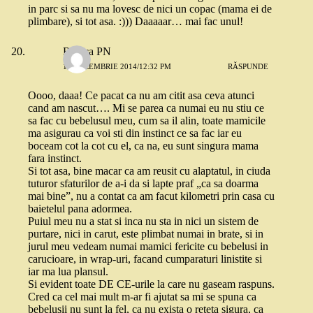
in parc si sa nu ma lovesc de nici un copac (mama ei de
plimbare), si tot asa. :))) Daaaaar… mai fac unul!
Raluca PN
15 DECEMBRIE 2014/12:32 PM
RĂSPUNDE
Oooo, daaa! Ce pacat ca nu am citit asa ceva atunci
cand am nascut…. Mi se parea ca numai eu nu stiu ce
sa fac cu bebelusul meu, cum sa il alin, toate mamicile
ma asigurau ca voi sti din instinct ce sa fac iar eu
boceam cot la cot cu el, ca na, eu sunt singura mama
fara instinct.
Si tot asa, bine macar ca am reusit cu alaptatul, in ciuda
tuturor sfaturilor de a-i da si lapte praf „ca sa doarma
mai bine”, nu a contat ca am facut kilometri prin casa cu
baietelul pana adormea.
Puiul meu nu a stat si inca nu sta in nici un sistem de
purtare, nici in carut, este plimbat numai in brate, si in
jurul meu vedeam numai mamici fericite cu bebelusi in
carucioare, in wrap-uri, facand cumparaturi linistite si
iar ma lua plansul.
Si evident toate DE CE-urile la care nu gaseam raspuns.
Cred ca cel mai mult m-ar fi ajutat sa mi se spuna ca
bebelusii nu sunt la fel, ca nu exista o reteta sigura, ca