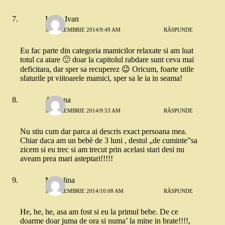
Ioana Ivan
15 DECEMBRIE 2014/9:49 AM
RĂSPUNDE
Eu fac parte din categoria mamicilor relaxate si am luat
totul ca atare 🙂 doar la capitolul rabdare sunt ceva mai
deficitara, dar sper sa recuperez 😉 Oricum, foarte utile
sfaturile pt viitoarele mamici, sper sa le ia in seama!
Adriana
15 DECEMBRIE 2014/9:53 AM
RĂSPUNDE
Nu stiu cum dar parca ai descris exact persoana mea.
Chiar daca am un bebè de 3 luni , destul „de cuminte”sa
zicem si eu trec si am trecut prin acelasi stari desi nu
aveam prea mari asteptari!!!!!
Madalina
15 DECEMBRIE 2014/10:08 AM
RĂSPUNDE
He, he, he, asa am fost si eu la primul bebe. De ce
doarme doar juma de ora si numa’ la mine in brate!!!!,