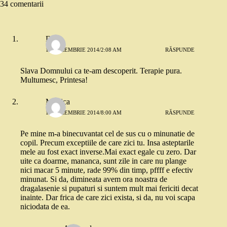
34 comentarii
D.
15 DECEMBRIE 2014/2:08 AM
RĂSPUNDE
Slava Domnului ca te-am descoperit. Terapie pura.
Multumesc, Printesa!
Monica
15 DECEMBRIE 2014/8:00 AM
RĂSPUNDE
Pe mine m-a binecuvantat cel de sus cu o minunatie de
copil. Precum exceptiile de care zici tu. Insa asteptarile
mele au fost exact inverse.Mai exact egale cu zero. Dar
uite ca doarme, mananca, sunt zile in care nu plange
nici macar 5 minute, rade 99% din timp, pffff e efectiv
minunat. Si da, dimineata avem ora noastra de
dragalasenie si pupaturi si suntem mult mai fericiti decat
inainte. Dar frica de care zici exista, si da, nu voi scapa
niciodata de ea.