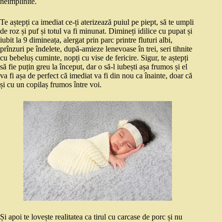
neîmplinite.
Te aștepți ca imediat ce-ți aterizează puiul pe piept, să te umpli
de roz și puf și totul va fi minunat. Dimineți idilice cu pupat și
iubit la 9 dimineața, alergat prin parc printre fluturi albi,
prînzuri pe îndelete, după-amieze lenevoase în trei, seri tihnite
cu bebeluș cuminte, nopți cu vise de fericire. Sigur, te aștepți
să fie puțin greu la început, dar o să-l iubești așa frumos și el
va fi așa de perfect că imediat va fi din nou ca înainte, doar că
și cu un copilaș frumos între voi.
Și apoi te lovește realitatea ca tirul cu carcase de porc și nu