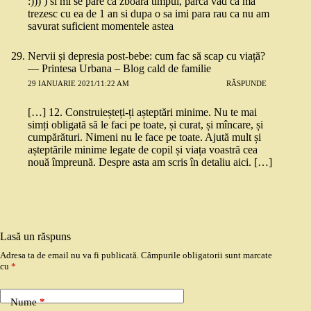
:))) ) si mi se pare ca zboara timpul, parca vad ca ma
trezesc cu ea de 1 an si dupa o sa imi para rau ca nu am
savurat suficient momentele astea
Nervii și depresia post-bebe: cum fac să scap cu viață?
— Printesa Urbana – Blog cald de familie
29 IANUARIE 2021/11:22 AM
RĂSPUNDE
[…] 12. Construieșteți-ți așteptări minime. Nu te mai
simți obligată să le faci pe toate, și curat, și mîncare, și
cumpărături. Nimeni nu le face pe toate. Ajută mult și
așteptările minime legate de copil și viața voastră cea
nouă împreună. Despre asta am scris în detaliu aici. […]
Lasă un răspuns
Adresa ta de email nu va fi publicată.
Câmpurile obligatorii sunt marcate
cu
*
Nume
*