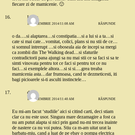
fiecare zi de mamicenie. 🙂
Laura
15 DECEMBRIE 2014/11:08 AM
RĂSPUNDE
o da….si alaptarea…si constipatia…si a lui si a ta…si
cate si mai cate…vomitat, colici, plans si nu stii de ce…
si somnul intrerupt …si oboseala aia de incepi sa mergi
ca zombii din The Walking dead…si sfaturile
contradictorii pana ajungi sa nu mai stii ce sa faci si sa te
simti vinovata pentru tot ce faci si pentru tot ce nu
faci…si exemplele altora…si si si….grea treaba
mamicenia asta…dar frumoasa, cand te dezmeticesti, iti
bagi picioarele si-ti asculti instinctele…
dojo
15 DECEMBRIE 2014/11:40 AM
RĂSPUNDE
Eu mi-am facut ‘studiile’ aici si citind carti, deci stiam
clar ca nu este usor. Singura mare dezamagire a fost ca
nu am putut alapta si nici prin gand nu-mi trecea inainte
de nastere ca nu voi putea. Stiu ca m-am uitat urat la
barbatu-miu, cand a luat de pe ebay o pompa electrica