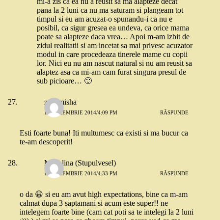
mi-a zis ca ea nu a reusit sa ma alapteze decat
pana la 2 luni ca nu ma saturam si plangeam tot
timpul si eu am acuzat-o spunandu-i ca nu e
posibil, ca sigur gresea ea undeva, ca orice mama
poate sa alapteze daca vrea… Apoi m-am izbit de
zidul realitatii si am incetat sa mai privesc acuzator
modul in care procedeaza tinerele mame cu copii
lor. Nici eu nu am nascut natural si nu am reusit sa
alaptez asa ca mi-am cam furat singura presul de
sub picioare… 🙂
zanamisha
15 DECEMBRIE 2014/4:09 PM
RĂSPUNDE
Esti foarte buna! Iti multumesc ca existi si ma bucur ca
te-am descoperit!
Madalina (Stupulvesel)
15 DECEMBRIE 2014/4:33 PM
RĂSPUNDE
o da 😀 si eu am avut high expectations, bine ca m-am
calmat dupa 3 saptamani si acum este super!! ne
intelegem foarte bine (cam cat poti sa te intelegi la 2 luni