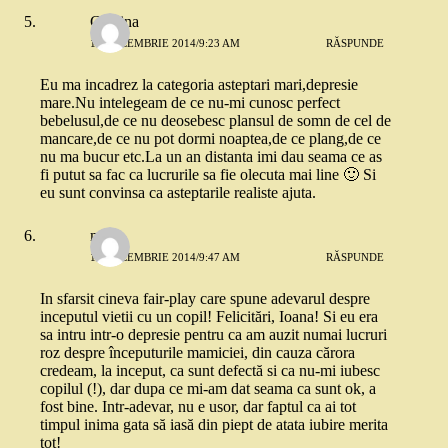
Cristina
15 DECEMBRIE 2014/9:23 AM
RĂSPUNDE
Eu ma incadrez la categoria asteptari mari,depresie
mare.Nu intelegeam de ce nu-mi cunosc perfect
bebelusul,de ce nu deosebesc plansul de somn de cel de
mancare,de ce nu pot dormi noaptea,de ce plang,de ce
nu ma bucur etc.La un an distanta imi dau seama ce as
fi putut sa fac ca lucrurile sa fie olecuta mai line 🙂 Si
eu sunt convinsa ca asteptarile realiste ajuta.
mari
15 DECEMBRIE 2014/9:47 AM
RĂSPUNDE
In sfarsit cineva fair-play care spune adevarul despre
inceputul vietii cu un copil! Felicitări, Ioana! Si eu era
sa intru intr-o depresie pentru ca am auzit numai lucruri
roz despre începuturile mamiciei, din cauza cărora
credeam, la inceput, ca sunt defectă si ca nu-mi iubesc
copilul (!), dar dupa ce mi-am dat seama ca sunt ok, a
fost bine. Intr-adevar, nu e usor, dar faptul ca ai tot
timpul inima gata să iasă din piept de atata iubire merita
tot!