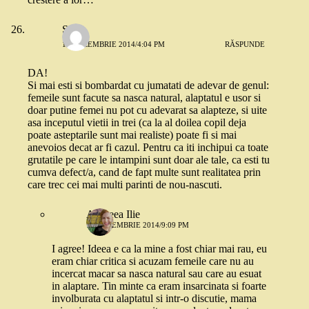
Stefi
15 DECEMBRIE 2014/4:04 PM
RĂSPUNDE
DA!
Si mai esti si bombardat cu jumatati de adevar de genul:
femeile sunt facute sa nasca natural, alaptatul e usor si
doar putine femei nu pot cu adevarat sa alapteze, si uite
asa inceputul vietii in trei (ca la al doilea copil deja
poate asteptarile sunt mai realiste) poate fi si mai
anevoios decat ar fi cazul. Pentru ca iti inchipui ca toate
grutatile pe care le intampini sunt doar ale tale, ca esti tu
cumva defect/a, cand de fapt multe sunt realitatea prin
care trec cei mai multi parinti de nou-nascuti.
Andreea Ilie
15 DECEMBRIE 2014/9:09 PM
I agree! Ideea e ca la mine a fost chiar mai rau, eu
eram chiar critica si acuzam femeile care nu au
incercat macar sa nasca natural sau care au esuat
in alaptare. Tin minte ca eram insarcinata si foarte
involburata cu alaptatul si intr-o discutie, mama