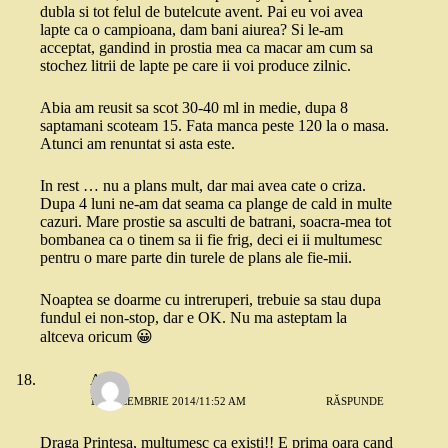
dubla si tot felul de butelcute avent. Pai eu voi avea
lapte ca o campioana, dam bani aiurea? Si le-am
acceptat, gandind in prostia mea ca macar am cum sa
stochez litrii de lapte pe care ii voi produce zilnic.
Abia am reusit sa scot 30-40 ml in medie, dupa 8
saptamani scoteam 15. Fata manca peste 120 la o masa.
Atunci am renuntat si asta este.
In rest … nu a plans mult, dar mai avea cate o criza.
Dupa 4 luni ne-am dat seama ca plange de cald in multe
cazuri. Mare prostie sa asculti de batrani, soacra-mea tot
bombanea ca o tinem sa ii fie frig, deci ei ii multumesc
pentru o mare parte din turele de plans ale fie-mii.
Noaptea se doarme cu intreruperi, trebuie sa stau dupa
fundul ei non-stop, dar e OK. Nu ma asteptam la
altceva oricum 😀
Alina
15 DECEMBRIE 2014/11:52 AM
RĂSPUNDE
Draga Printesa, multumesc ca existi!! E prima oara cand