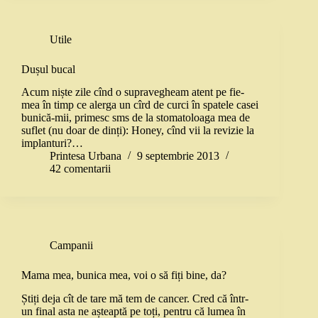
Utile
Dușul bucal
Acum niște zile cînd o supravegheam atent pe fie-
mea în timp ce alerga un cîrd de curci în spatele casei
bunică-mii, primesc sms de la stomatoloaga mea de
suflet (nu doar de dinți): Honey, cînd vii la revizie la
implanturi?…
Printesa Urbana
9 septembrie 2013
42 comentarii
Campanii
Mama mea, bunica mea, voi o să fiți bine, da?
Știți deja cît de tare mă tem de cancer. Cred că într-
un final asta ne așteaptă pe toți, pentru că lumea în