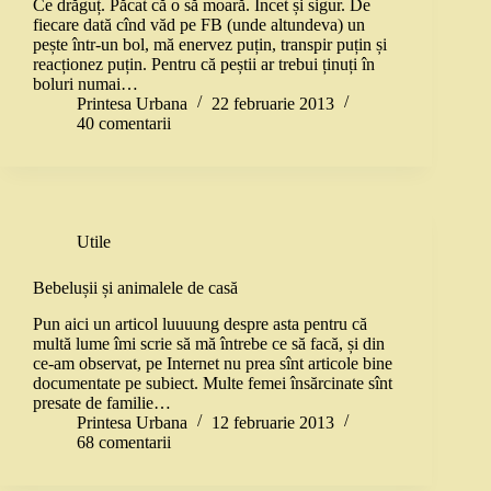
Ce drăguț. Păcat că o să moară. Încet și sigur. De
fiecare dată cînd văd pe FB (unde altundeva) un
pește într-un bol, mă enervez puțin, transpir puțin și
reacționez puțin. Pentru că peștii ar trebui ținuți în
boluri numai…
Printesa Urbana
22 februarie 2013
40 comentarii
Utile
Bebelușii și animalele de casă
Pun aici un articol luuuung despre asta pentru că
multă lume îmi scrie să mă întrebe ce să facă, și din
ce-am observat, pe Internet nu prea sînt articole bine
documentate pe subiect. Multe femei însărcinate sînt
presate de familie…
Printesa Urbana
12 februarie 2013
68 comentarii