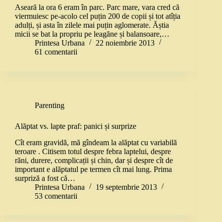
Aseară la ora 6 eram în parc. Parc mare, vara cred că
viermuiesc pe-acolo cel puțin 200 de copii și tot atîția
adulți, și asta în zilele mai puțin aglomerate. Ăștia
micii se bat la propriu pe leagăne și balansoare,…
Printesa Urbana
22 noiembrie 2013
61 comentarii
Parenting
Alăptat vs. lapte praf: panici și surprize
Cît eram gravidă, mă gîndeam la alăptat cu variabilă
teroare . Citisem totul despre febra laptelui, despre
răni, durere, complicații și chin, dar și despre cît de
important e alăptatul pe termen cît mai lung. Prima
surpriză a fost că…
Printesa Urbana
19 septembrie 2013
53 comentarii