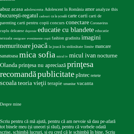
abuz
acasa
amor
Adolescent în România
analyze this
adolescenta
bucureşti-regatul
carte
carti
carti de
ca la școală
cadouri
conectare
carti pentru copii
concurs
parenting
Coronavirus
educatie cu blandete
educatie
cuplu
delicatese
depresie
imagini
fashion
gradinita
sexuala
emigrare
evenimente copii
joacă
nemuritoare
mancare
la joacă în străinătate
limite
mica sofia
micul ivan
nocturne
sanatoasa
micul iv
prinţesa
Olanda
prinţesa nu apreciază
publicitate
recomandă
pîntec
retete
scoala
teoria vieţii
terapie
vacanta
umanitar
Despre mine
Scriu pentru că mă ajută, pentru că am nevoie să dau pe-afară
tot binele meu (și uneori și răul), pentru că vorbele odată
scrise, schimbă lucruri, și eu cred că le schimbă în bine. Scriu