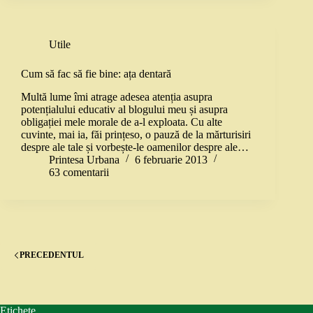
Utile
Cum să fac să fie bine: ața dentară
Multă lume îmi atrage adesea atenția asupra
potențialului educativ al blogului meu și asupra
obligației mele morale de a-l exploata. Cu alte
cuvinte, mai ia, făi prințeso, o pauză de la mărturisiri
despre ale tale și vorbește-le oamenilor despre ale…
Printesa Urbana
6 februarie 2013
63 comentarii
PRECEDENTUL
Etichete