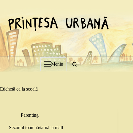
Sari
la
conținut
Meniu
Etichetă
ca la școală
Parenting
Sezonul toamnă/iarnă la mall