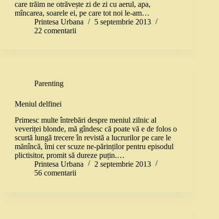
care trăim ne otrăvește zi de zi cu aerul, apa,
mîncarea, soarele ei, pe care tot noi le-am…
Printesa Urbana
5 septembrie 2013
22 comentarii
Parenting
Meniul delfinei
Primesc multe întrebări despre meniul zilnic al
veveriței blonde, mă gîndesc că poate vă e de folos o
scurtă lungă trecere în revistă a lucrurilor pe care le
mănîncă, îmi cer scuze ne-părinților pentru episodul
plictisitor, promit să dureze puțin.…
Printesa Urbana
2 septembrie 2013
56 comentarii