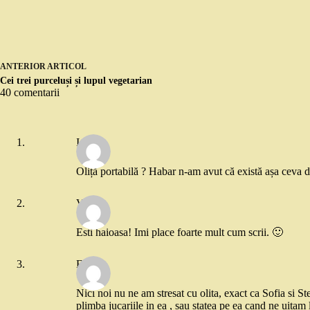
ANTERIOR
ARTICOL
Cei trei purceluși și lupul vegetarian
40 comentarii
Ioana
Oliță portabilă ? Habar n-am avut că există așa ceva da
Violeta
Esti haioasa! Imi place foarte mult cum scrii. 🙂
Flory
Nici noi nu ne am stresat cu olita, exact ca Sofia si Ste
plimba jucariile in ea , sau statea pe ea cand ne uitam 