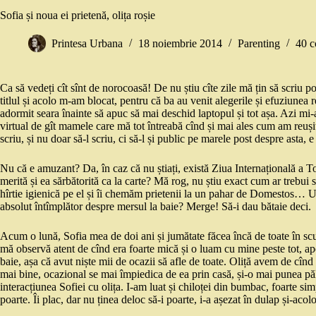
Sofia și noua ei prietenă, olița roșie
Printesa Urbana
18 noiembrie 2014
Parenting
40 c
Ca să vedeți cît sînt de norocoasă! De nu știu cîte zile mă țin să scriu 
titlul și acolo m-am blocat, pentru că ba au venit alegerile și efuziunea 
adormit seara înainte să apuc să mai deschid laptopul și tot așa. Azi mi-
virtual de gît mamele care mă tot întreabă cînd și mai ales cum am reuși
scriu, și nu doar să-l scriu, ci să-l și public pe marele post despre asta, 
Nu că e amuzant? Da, în caz că nu știați, există Ziua Internațională a To
merită și ea sărbătorită ca la carte? Mă rog, nu știu exact cum ar trebui 
hîrtie igienică pe el și îi chemăm prietenii la un pahar de Domestos… U
absolut întîmplător despre mersul la baie? Merge! Să-i dau bătaie deci.
Acum o lună, Sofia mea de doi ani și jumătate făcea încă de toate în sc
mă observă atent de cînd era foarte mică și o luam cu mine peste tot, ap
baie, așa că avut niște mii de ocazii să afle de toate. Oliță avem de cîn
mai bine, ocazional se mai împiedica de ea prin casă, și-o mai punea pă
interacțiunea Sofiei cu olița. I-am luat și chiloței din bumbac, foarte simp
poarte. Îi plac, dar nu ținea deloc să-i poarte, i-a așezat în dulap și-ac