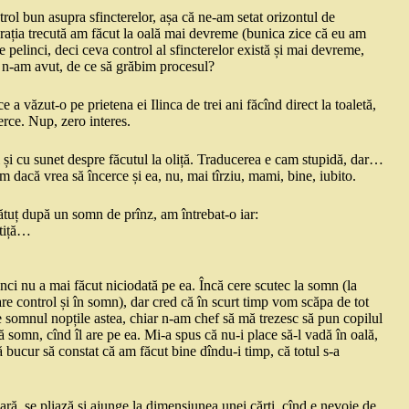
trol bun asupra sfincterelor, așa că ne-am setat orizontul de
enerația trecută am făcut la oală mai devreme (bunica zice că eu am
e pelinci, deci ceva control al sfincterelor există și mai devreme,
ni n-am avut, de ce să grăbim procesul?
a văzut-o pe prietena ei Ilinca de trei ani făcînd direct la toaletă,
erce. Nup, zero interes.
 și cu sunet despre făcutul la oliță. Traducerea e cam stupidă, dar…
bam dacă vrea să încerce și ea, nu, mai tîrziu, mami, bine, iubito.
ătuț după un somn de prînz, am întrebat-o iar:
etiță…
nci nu a mai făcut niciodată pe ea. Încă cere scutec la somn (la
re control și în somn), dar cred că în scurt timp vom scăpa de tot
e somnul nopțile astea, chiar n-am chef să mă trezesc să pun copilul
ă somn, cînd îl are pe ea. Mi-a spus că nu-i place să-l vadă în oală,
 bucur să constat că am făcut bine dîndu-i timp, că totul s-a
oară, se pliază și ajunge la dimensiunea unei cărți, cînd e nevoie de