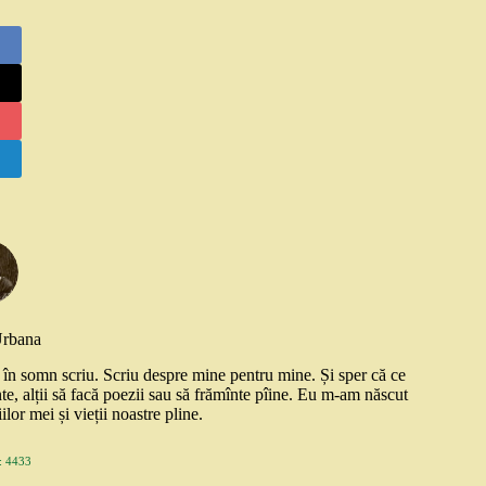
Urbana
și în somn scriu. Scriu despre mine pentru mine. Și sper că ce
nte, alții să facă poezii sau să frămînte pîine. Eu m-am născut
ilor mei și vieții noastre pline.
 4433