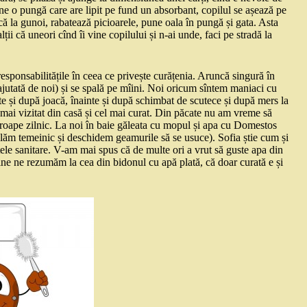
pune o pungă care are lipit pe fund un absorbant, copilul se așează pe
ncă la gunoi, rabatează picioarele, pune oala în pungă și gata. Asta
i că uneori cînd îi vine copilului și n-ai unde, faci pe stradă la
esponsabilitățile în ceea ce privește curățenia. Aruncă singură în
 (ajutată de noi) și se spală pe mîini. Noi oricum sîntem maniaci cu
nte și după joacă, înainte și după schimbat de scutece și după mers la
cel mai vizitat din casă și cel mai curat. Din păcate nu am vreme să
aproape zilnic. La noi în baie găleata cu mopul și apa cu Domestos
ălăm temeinic și deschidem geamurile să se usuce). Sofia știe cum și
ctele sanitare. V-am mai spus că de multe ori a vrut să guste apa din
bine ne rezumăm la cea din bidonul cu apă plată, că doar curată e și