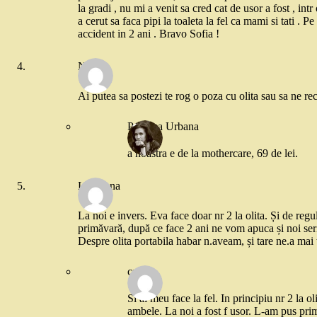
la gradi , nu mi a venit sa cred cat de usor a fost , i
a cerut sa faca pipi la toaleta la fel ca mami si tati . P
accident in 2 ani . Bravo Sofia !
Natasa
Ai putea sa postezi te rog o poza cu olita sau sa ne r
Printesa Urbana
a noastra e de la mothercare, 69 de lei.
Loredana
La noi e invers. Eva face doar nr 2 la olita. Și de reg
primăvară, după ce face 2 ani ne vom apuca și noi serio
Despre olita portabila habar n.aveam, și tare ne.a mai tr
cami
Si al meu face la fel. In principiu nr 2 la o
ambele. La noi a fost f usor. L-am pus prima