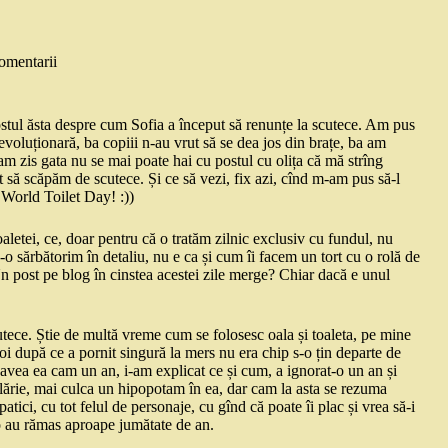
omentarii
postul ăsta despre cum Sofia a început să renunțe la scutece. Am pus
revoluționară, ba copiii n-au vrut să se dea jos din brațe, ba am
am zis gata nu se mai poate hai cu postul cu olița că mă strîng
t să scăpăm de scutece. Și ce să vezi, fix azi, cînd m-am pus să-l
e World Toilet Day! :))
aletei, ce, doar pentru că o tratăm zilnic exclusiv cu fundul, nu
s-o sărbătorim în detaliu, nu e ca și cum îi facem un tort cu o rolă de
n post pe blog în cinstea acestei zile merge? Chiar dacă e unul
utece. Știe de multă vreme cum se folosesc oala și toaleta, pe mine
oi după ce a pornit singură la mers nu era chip s-o țin departe de
d avea ea cam un an, i-am explicat ce și cum, a ignorat-o un an și
lărie, mai culca un hipopotam în ea, dar cam la asta se rezuma
atici, cu tot felul de personaje, cu gînd că poate îi plac și vrea să-i
olo au rămas aproape jumătate de an.