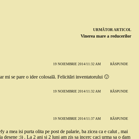
URMĂTOR
ARTICOL
Vinerea mare a reducerilor
19 NOIEMBRIE 2014/11:32 AM
RĂSPUNDE
r mi se pare o idee colosală. Felicitări inventatorului 🙂
19 NOIEMBRIE 2014/11:32 AM
RĂSPUNDE
19 NOIEMBRIE 2014/11:37 AM
RĂSPUNDE
fy a mea isi purta olita pe post de palarie, ba zicea ca e calut , mai
la desene :)) . La 2 ani si 2 luni am zis sa incerc caci urma sa o dam