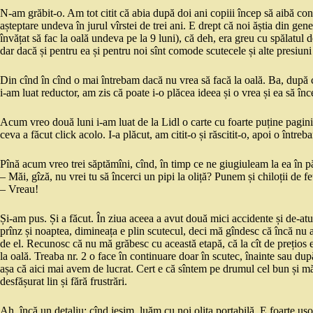
N-am grăbit-o. Am tot citit că abia după doi ani copiii încep să aibă con
așteptare undeva în jurul vîrstei de trei ani. E drept că noi ăștia din g
învățat să fac la oală undeva pe la 9 luni), că deh, era greu cu spălatul d
dar dacă și pentru ea și pentru noi sînt comode scutecele și alte presiu
Din cînd în cînd o mai întrebam dacă nu vrea să facă la oală. Ba, după ce 
i-am luat reductor, am zis că poate i-o plăcea ideea și o vrea și ea să înc
Acum vreo două luni i-am luat de la Lidl o carte cu foarte puține pagini
ceva a făcut click acolo. I-a plăcut, am citit-o și răscitit-o, apoi o între
Pînă acum vreo trei săptămîni, cînd, în timp ce ne giugiuleam la ea în p
– Măi, gîză, nu vrei tu să încerci un pipi la oliță? Punem și chiloții de f
– Vreau!
Și-am pus. Și a făcut. În ziua aceea a avut două mici accidente și de-atu
prînz și noaptea, dimineața e plin scutecul, deci mă gîndesc că încă nu a
de el. Recunosc că nu mă grăbesc cu această etapă, că la cît de prețios 
la oală. Treaba nr. 2 o face în continuare doar în scutec, înainte sau dup
așa că aici mai avem de lucrat. Cert e că sîntem pe drumul cel bun și mă
desfășurat lin și fără frustrări.
Ah, încă un detaliu: cînd ieșim, luăm cu noi olița portabilă. E foarte uș