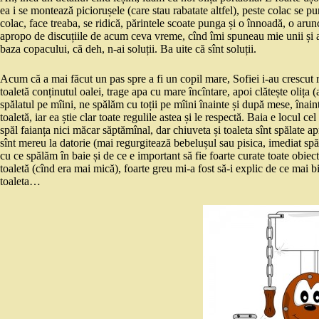
ea i se montează piciorușele (care stau rabatate altfel), peste colac se 
colac, face treaba, se ridică, părintele scoate punga și o înnoadă, o aru
apropo de discuțiile de acum ceva vreme, cînd îmi spuneau mie unii și alți
baza copacului, că deh, n-ai soluții. Ba uite că sînt soluții.
Acum că a mai făcut un pas spre a fi un copil mare, Sofiei i-au crescut r
toaletă conținutul oalei, trage apa cu mare încîntare, apoi clătește olița
spălatul pe mîini, ne spălăm cu toții pe mîini înainte și după mese, înai
toaletă, iar ea știe clar toate regulile astea și le respectă. Baia e locul 
spăl faianța nici măcar săptămînal, dar chiuveta și toaleta sînt spălate 
sînt mereu la datorie (mai regurgitează bebelușul sau pisica, imediat sp
cu ce spălăm în baie și de ce e important să fie foarte curate toate obie
toaletă (cînd era mai mică), foarte greu mi-a fost să-i explic de ce mai 
toaleta…