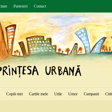
itate
Parteneri
Contact
ă
Copiii mei
Cartile mele
Utile
Umor
Campanii
Citi