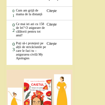
0
Cum am grijă de
Citește
mama de la distanță
1
0
Ce mai iei azi cu 158
Citește
de lei? O asigurare de
2
călătorii pentru tot
anul!
0
Poți să-i protejezi pe
Citește
alții de stricăciunile pe
3
care le faci tu –
asigurarea civilă My
Apologies