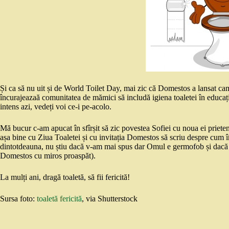
Și ca să nu uit și de World Toilet Day, mai zic că Domestos a lansat c
încurajeazaă comunitatea de mămici să includă igiena toaletei în educaț
intens azi, vedeți voi ce-i pe-acolo.
Mă bucur c-am apucat în sfîrșit să zic povestea Sofiei cu noua ei prieten
așa bine cu Ziua Toaletei și cu invitația Domestos să scriu despre cum 
dintotdeauna, nu știu dacă v-am mai spus dar Omul e germofob și dacă nu
Domestos cu miros proaspăt).
La mulți ani, dragă toaletă, să fii fericită!
Sursa foto:
toaletă fericită
, via Shutterstock