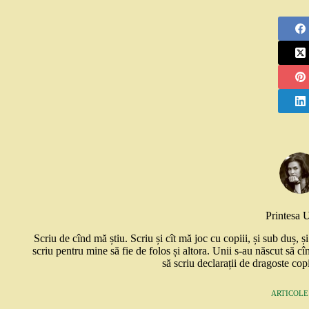
Printesa 
Scriu de cînd mă știu. Scriu și cît mă joc cu copiii, și sub duș, 
scriu pentru mine să fie de folos și altora. Unii s-au născut să cî
să scriu declarații de dragoste copi
ARTICOLE: