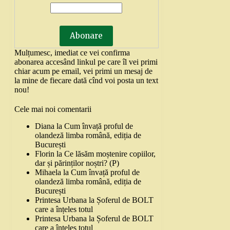
Mulțumesc, imediat ce vei confirma
abonarea accesând linkul pe care îl vei primi
chiar acum pe email, vei primi un mesaj de
la mine de fiecare dată cînd voi posta un text
nou!
Cele mai noi comentarii
Diana
la
Cum învață proful de
olandeză limba română, ediția de
București
Florin
la
Ce lăsăm moștenire copiilor,
dar și părinților noștri? (P)
Mihaela
la
Cum învață proful de
olandeză limba română, ediția de
București
Printesa Urbana
la
Șoferul de BOLT
care a înțeles totul
Printesa Urbana
la
Șoferul de BOLT
care a înțeles totul