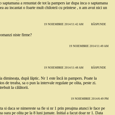
ntr o saptamana a renuntat de tot la pampers iar dupa inca o saptamana
e ea au incantat o foarte mult chiloteii cu printese , n am avut nici un
19 NOIEMBRIE 2014/11:42 AM
RĂSPUNDE
ecomanzi niste firme?
19 NOIEMBRIE 2014/11:49 AM
19 NOIEMBRIE 2014/11:48 AM
RĂSPUNDE
ula dimineața, după lăptic. Nr 1 este încă in pampers. Poate la
s de treaba, sa o pun la intervale regulate pe olita, peste zi.
ebuit la călătorii.
19 NOIEMBRIE 2014/6:49 PM
lita si daca se nimereste sa fie si nr 1 prin preajma atunci le face pe
 oara pe olita pe la 8 luni jumate. Initial a facut doar nr 1. Data