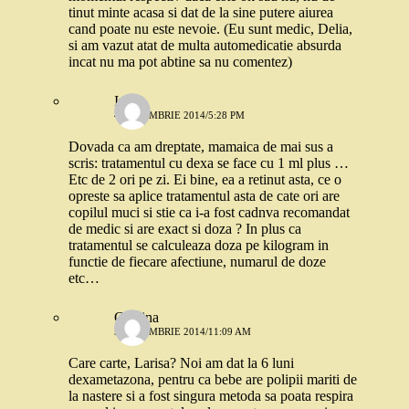
tinut minte acasa si dat de la sine putere aiurea
cand poate nu este nevoie. (Eu sunt medic, Delia,
si am vazut atat de multa automedicatie absurda
incat nu ma pot abtine sa nu comentez)
Iuli
4 DECEMBRIE 2014/5:28 PM
Dovada ca am dreptate, mamaica de mai sus a
scris: tratamentul cu dexa se face cu 1 ml plus …
Etc de 2 ori pe zi. Ei bine, ea a retinut asta, ce o
opreste sa aplice tratamentul asta de cate ori are
copilul muci si stie ca i-a fost cadnva recomandat
de medic si are exact si doza ? In plus ca
tratamentul se calculeaza doza pe kilogram in
functie de fiecare afectiune, numarul de doze
etc…
Cristina
5 DECEMBRIE 2014/11:09 AM
Care carte, Larisa? Noi am dat la 6 luni
dexametazona, pentru ca bebe are polipii mariti de
la nastere si a fost singura metoda sa poata respira