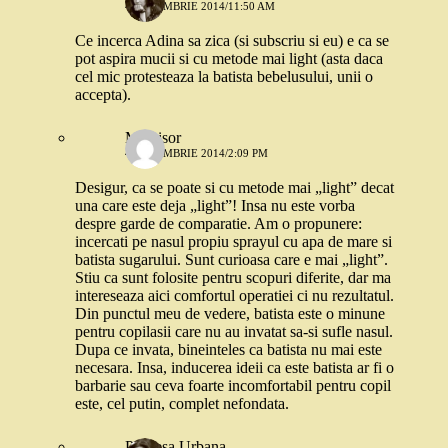
4 DECEMBRIE 2014/11:50 AM
Ce incerca Adina sa zica (si subscriu si eu) e ca se
pot aspira mucii si cu metode mai light (asta daca
cel mic protesteaza la batista bebelusului, unii o
accepta).
Michisor
4 DECEMBRIE 2014/2:09 PM
Desigur, ca se poate si cu metode mai „light” decat
una care este deja „light”! Insa nu este vorba
despre garde de comparatie. Am o propunere:
incercati pe nasul propiu sprayul cu apa de mare si
batista sugarului. Sunt curioasa care e mai „light”.
Stiu ca sunt folosite pentru scopuri diferite, dar ma
intereseaza aici comfortul operatiei ci nu rezultatul.
Din punctul meu de vedere, batista este o minune
pentru copilasii care nu au invatat sa-si sufle nasul.
Dupa ce invata, bineinteles ca batista nu mai este
necesara. Insa, inducerea ideii ca este batista ar fi o
barbarie sau ceva foarte incomfortabil pentru copil
este, cel putin, complet nefondata.
Printesa Urbana