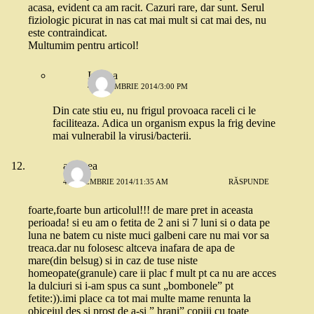
acasa, evident ca am racit. Cazuri rare, dar sunt. Serul
fiziologic picurat in nas cat mai mult si cat mai des, nu
este contraindicat.
Multumim pentru articol!
Iuliana
4 DECEMBRIE 2014/3:00 PM
Din cate stiu eu, nu frigul provoaca raceli ci le
faciliteaza. Adica un organism expus la frig devine
mai vulnerabil la virusi/bacterii.
andreea
4 DECEMBRIE 2014/11:35 AM
RĂSPUNDE
foarte,foarte bun articolul!!! de mare pret in aceasta
perioada! si eu am o fetita de 2 ani si 7 luni si o data pe
luna ne batem cu niste muci galbeni care nu mai vor sa
treaca.dar nu folosesc altceva inafara de apa de
mare(din belsug) si in caz de tuse niste
homeopate(granule) care ii plac f mult pt ca nu are acces
la dulciuri si i-am spus ca sunt „bombonele” pt
fetite:)).imi place ca tot mai multe mame renunta la
obiceiul des si prost de a-si ” hrani” copiii cu toate