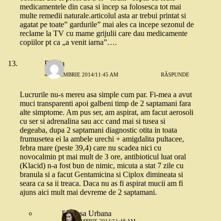
medicamentele din casa si incep sa folosesca tot mai
multe remedii naturale.articolul asta ar trebui printat si
agatat pe toate” gardurile” mai ales ca incepe sezonul de
reclame la TV cu mame grijulii care dau medicamente
copiilor pt ca „a venit iarna”….
Emilia
4 DECEMBRIE 2014/11:45 AM
RĂSPUNDE
Lucrurile nu-s mereu asa simple cum par. Fi-mea a avut
muci transparenti apoi galbeni timp de 2 saptamani fara
alte simptome. Am pus ser, am aspirat, am facut aerosoli
cu ser si adrenalina sau acc cand mai si tusea si
degeaba, dupa 2 saptamani diagnostic otita in toata
frumusetea ei la ambele urechi + amigdalita pultacee,
febra mare (peste 39,4) care nu scadea nici cu
novocalmin pt mai mult de 3 ore, antibioticul luat oral
(Klacid) n-a fost bun de nimic, micuta a stat 7 zile cu
branula si a facut Gentamicina si Ciplox dimineata si
seara ca sa ii treaca. Daca nu as fi aspirat mucii am fi
ajuns aici mult mai devreme de 2 saptamani.
Printesa Urbana