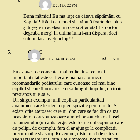
Anka
3 APRILIE 2019/6:22 PM
Buna mămici! Eu ma lupt de câteva săptămâni cu
Sophia!! Răcita cu muci și strănută foarte des plus
și tușește in același tmp ce și strănută! La doctor
degeaba merg! In ultima luna i-am disperat deci
soluții dacă aveți helpp!!!
OanaC
4 DECEMBRIE 2014/10:33 AM
RĂSPUNDE
Eu as avea de comentat mai multe, insa cel mai
important sfat este ca fiecare mama sa urmeze
recomandarile pediatrului care cunoaste cel mai bine
copilul si care il urmareste de-a lungul timpului, cu toate
predispozitiile sale.
Un singur exemplu: unii copii au particularitati
anatomice care le ofera o predispozitie pentru otite. Si
exista otite (seroase) care nu dor, care se fac din cauza
neaspirarii corespunzatoare a mucilor sau chiar a lipsei
tratamentului (un antialergic este foarte util copiiilor care
au polipi, de exemplu, fara el ar ajunge la complicatii
precum otite si astm). Revenind, niste muci de cateva
zile/saptamani/luni, fara alte simptome, pot fi tratati cu