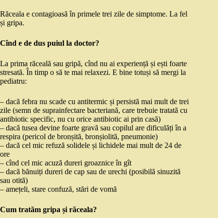
Răceala e contagioasă în primele trei zile de simptome. La fel
și gripa.
Cînd e de dus puiul la doctor?
La prima răceală sau gripă, cînd nu ai experiență și ești foarte
stresată. În timp o să te mai relaxezi. E bine totuși să mergi la
pediatru:
– dacă febra nu scade cu antitermic și persistă mai mult de trei
zile (semn de suprainfectare bacteriană, care trebuie tratată cu
antibiotic specific, nu cu orice antibiotic ai prin casă)
– dacă tusea devine foarte gravă sau copilul are dificulăți în a
respira (pericol de bronșită, bronșiolită, pneumonie)
– dacă cel mic refuză solidele și lichidele mai mult de 24 de
ore
– cînd cel mic acuză dureri groaznice în gît
– dacă bănuiți dureri de cap sau de urechi (posibilă sinuzită
sau otită)
– amețeli, stare confuză, stări de vomă
Cum tratăm gripa și răceala?