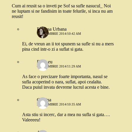
Cum ai reusit sa o inveti pe Sof sa sufle nasucul_ Noi
ne luptam si ne fandisim in toate felurile, si inca nu am
reusit!
Printesa Urbana
4 DECEMBRIE 2014/10:42 AM
Ei, de vreun an ii tot spunem sa sufle si nu a mers
pina cind intr-o zi a suflat si gata.
Dana eu
4 DECEMBRIE 2014/11:29 AM
As face o precizare foarte importanta, nasul se
sufla acoperind o nara, suflat, apoi cealalta.
Daca puiul invata devreme lucrul acesta e bine.
Cristina
5 DECEMBRIE 2014/10:35 AM
Asta stiu si incerc, dar a mea nu sufla si gata….
Valeeeeu!