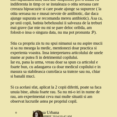
indiferenta in timp ce se instaleaza o otita seroasa care
creeaza hipoacuzie si care poate ajunge sa supureze ( la
otita seroasa nu e musai nevoie de antibiotic, dar daca
ajunge supurata se recomanda mereu antibiotic). Asa ca,
pe unii copii, batista bebelusului ii salveaza de la treburi
mai grave (iar mie nu mi se pare deloc oribila, am
folosit-o insa o singura data, nu ma pot pronunta :P).
Stiu ca propriu zis tu nu spui nimanui sa nu aspire mucii
si sa nu mearga la medic, mentionezi doar practica si
experienta voastra. Insa interpretarea articolului de unele
mame ar putea fi in detrimentul copilului.
Iar eu, pana la urma, vreau doar sa spun ca articolul e
foarte bun, cu adaugarea ca doar medicul copilului e in
masura sa stabileasca cum/daca sa trateze sau nu, chiar
si banalii muci.
Si ca acelasi sfat, aplicat la 2 copii diferiti, poate sa faca
unuia bine, altuia foarte rau. Sa nu mi-o iei in nume de
rau, am experimentat ceva mai multe situatii si am
observat lucrurile astea pe propriul copil.
Printesa Urbana
4 DECEMBRIE 2014/10:42 AM