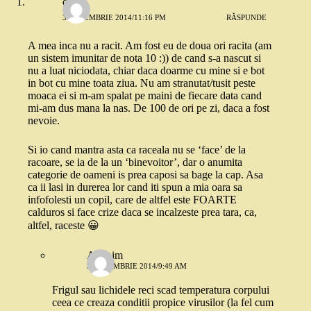
dojo
3 DECEMBRIE 2014/11:16 PM
RĂSPUNDE
A mea inca nu a racit. Am fost eu de doua ori racita (am
un sistem imunitar de nota 10 :)) de cand s-a nascut si
nu a luat niciodata, chiar daca doarme cu mine si e bot
in bot cu mine toata ziua. Nu am stranutat/tusit peste
moaca ei si m-am spalat pe maini de fiecare data cand
mi-am dus mana la nas. De 100 de ori pe zi, daca a fost
nevoie.
Si io cand mantra asta ca raceala nu se ‘face’ de la
racoare, se ia de la un ‘binevoitor’, dar o anumita
categorie de oameni is prea caposi sa bage la cap. Asa
ca ii lasi in durerea lor cand iti spun a mia oara sa
infofolesti un copil, care de altfel este FOARTE
calduros si face crize daca se incalzeste prea tara, ca,
altfel, raceste 😀
Anonim
5 DECEMBRIE 2014/9:49 AM
Frigul sau lichidele reci scad temperatura corpului
ceea ce creaza conditii propice virusilor (la fel cum