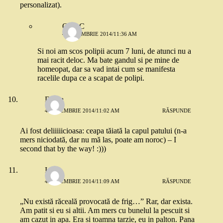
personalizat).
OanaC
4 DECEMBRIE 2014/11:36 AM
Si noi am scos polipii acum 7 luni, de atunci nu a
mai racit deloc. Ma bate gandul si pe mine de
homeopat, dar sa vad intai cum se manifesta
racelile dupa ce a scapat de polipi.
Diana
4 DECEMBRIE 2014/11:02 AM
RĂSPUNDE
Ai fost deliiiiicioasa: ceapa tăiată la capul patului (n-a
mers niciodată, dar nu mă las, poate am noroc) – I
second that by the way! :)))
Iulia
4 DECEMBRIE 2014/11:09 AM
RĂSPUNDE
„Nu există răceală provocată de frig…” Rar, dar exista.
Am patit si eu si altii. Am mers cu bunelul la pescuit si
am cazut in apa. Era si toamna tarzie, eu in palton. Pana