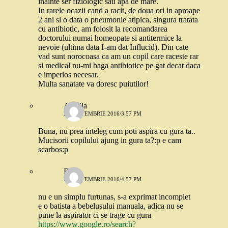
inainte ser fiziologic sau apa de mare.
In rarele ocazii cand a racit, de doua ori in aproape
2 ani si o data o pneumonie atipica, singura tratata
cu antibiotic, am folosit la recomandarea
doctorului numai homeopate si antitermice la
nevoie (ultima data I-am dat Influcid). Din cate
vad sunt norocoasa ca am un copil care raceste rar
si medical nu-mi baga antibiotice pe gat decat daca
e imperios necesar.
Multa sanatate va doresc puiutilor!
Amalia
27 SEPTEMBRIE 2016/3:57 PM
Buna, nu prea inteleg cum poti aspira cu gura ta..
Mucisorii copilului ajung in gura ta?:p e cam
scarbos:p
Robo
27 SEPTEMBRIE 2016/4:57 PM
nu e un simplu furtunas, s-a exprimat incomplet
e o batista a bebelusului manuala, adica nu se
pune la aspirator ci se trage cu gura
https://www.google.ro/search?