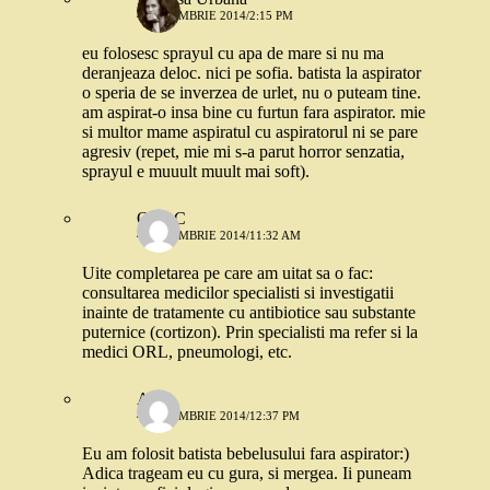
4 DECEMBRIE 2014/2:15 PM
eu folosesc sprayul cu apa de mare si nu ma
deranjeaza deloc. nici pe sofia. batista la aspirator
o speria de se inverzea de urlet, nu o puteam tine.
am aspirat-o insa bine cu furtun fara aspirator. mie
si multor mame aspiratul cu aspiratorul ni se pare
agresiv (repet, mie mi s-a parut horror senzatia,
sprayul e muuult muult mai soft).
OanaC
4 DECEMBRIE 2014/11:32 AM
Uite completarea pe care am uitat sa o fac:
consultarea medicilor specialisti si investigatii
inainte de tratamente cu antibiotice sau substante
puternice (cortizon). Prin specialisti ma refer si la
medici ORL, pneumologi, etc.
Alina
4 DECEMBRIE 2014/12:37 PM
Eu am folosit batista bebelusului fara aspirator:)
Adica trageam eu cu gura, si mergea. Ii puneam