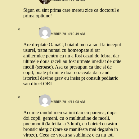
Sigur, eu sint prima care mereu zice ca doctorul e
prima optiune!
oana
4 DECEMBRIE 2014/10:49 AM
Are dreptate OanaC, baiatul meu a racit la inceput
usurel, tratat numai cu homeopate si rar
antitermice pentru ca nu a fost cazul de febra, dar
ultimele doua raceli au fost urmate imediat de otite
medii (seroase). Asa ca presupun ca tine si de
copil, poate pt unii e doar o raceala dar cand
istoricul devine grav eu insist pt consult pediatric
sau direct ORL.
cami
4 DECEMBRIE 2014/11:08 AM
Acum e randul meu sa imi dau cu parerea, dupa
doi copii, gemeni, cu o multitudine de raceli,
pneumonii (la fetita la 3 luni), cu baietel cu astm
bronsic alergic (care se manifesta mai degraba in
viroze). Ceea ce vreau sa subliniez e ca nu toti