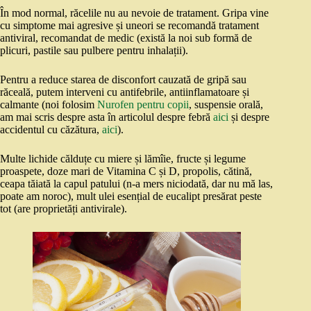
În mod normal, răcelile nu au nevoie de tratament. Gripa vine
cu simptome mai agresive și uneori se recomandă tratament
antiviral, recomandat de medic (există la noi sub formă de
plicuri, pastile sau pulbere pentru inhalații).
Pentru a reduce starea de disconfort cauzată de gripă sau
răceală, putem interveni cu antifebrile, antiinflamatoare și
calmante (noi folosim
Nurofen pentru copii
, suspensie orală,
am mai scris despre asta în articolul despre febră
aici
și despre
accidentul cu căzătura,
aici
).
Multe lichide călduțe cu miere și lămîie, fructe și legume
proaspete, doze mari de Vitamina C și D, propolis, cătină,
ceapa tăiată la capul patului (n-a mers niciodată, dar nu mă las,
poate am noroc), mult ulei esențial de eucalipt presărat peste
tot (are proprietăți antivirale).