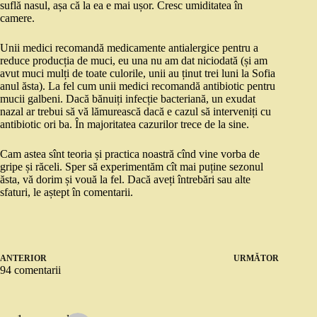
suflă nasul, așa că la ea e mai ușor. Cresc umiditatea în
camere.
Unii medici recomandă medicamente antialergice pentru a
reduce producția de muci, eu una nu am dat niciodată (și am
avut muci mulți de toate culorile, unii au ținut trei luni la Sofia
anul ăsta). La fel cum unii medici recomandă antibiotic pentru
mucii galbeni. Dacă bănuiți infecție bacteriană, un exudat
nazal ar trebui să vă lămurească dacă e cazul să interveniți cu
antibiotic ori ba. În majoritatea cazurilor trece de la sine.
Cam astea sînt teoria și practica noastră cînd vine vorba de
gripe și răceli. Sper să experimentăm cît mai puține sezonul
ăsta, vă dorim și vouă la fel. Dacă aveți întrebări sau alte
sfaturi, le aștept în comentarii.
ANTERIOR
URMĂTOR
94 comentarii