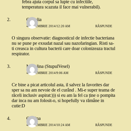
febra ajuta corpul sa lupte cu infectiile,
temperatura scazuta il face mai vulnerabil).
Camelia
4 DECEMBRIE 2014/12:20 AM
RĂSPUNDE
O singura observatie: diagnosticul de infectie bacteriana
nu se pune pe exsudat nazal sau nazofaringian. Risti sa-
ti creasca in cultura bacterii care doar colonizeaza tractul
respirator.
Madalina (StupulVesel)
4 DECEMBRIE 2014/9:06 AM
RĂSPUNDE
Ce bine a picat articolul asta, il salvez la favorites dar
sper sa nu am nevoie de el curând . Mi-e super teama de
răceli inclusiv aspirat:))) si eu am la fel ca ține o pompita
dar inca nu am folosit-o, si hopefully va rămâne in
cutie:D
Cristina
4 DECEMBRIE 2014/10:24 AM
RĂSPUNDE