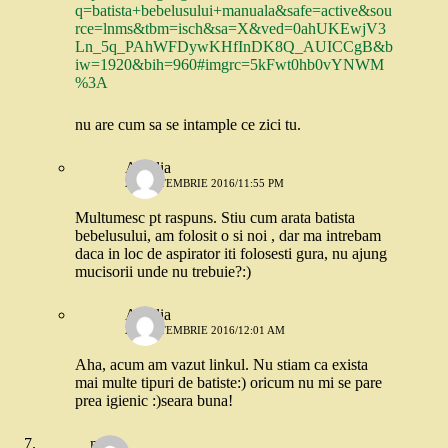
q=batista+bebelusului+manuala&safe=active&sou
rce=lnms&tbm=isch&sa=X&ved=0ahUKEwjV3
Ln_5q_PAhWFDywKHfInDK8Q_AUICCgB&b
iw=1920&bih=960#imgrc=5kFwt0hb0vYNWM
%3A
nu are cum sa se intample ce zici tu.
Amalia
27 SEPTEMBRIE 2016/11:55 PM
Multumesc pt raspuns. Stiu cum arata batista
bebelusului, am folosit o si noi , dar ma intrebam
daca in loc de aspirator iti folosesti gura, nu ajung
mucisorii unde nu trebuie?:)
Amalia
28 SEPTEMBRIE 2016/12:01 AM
Aha, acum am vazut linkul. Nu stiam ca exista
mai multe tipuri de batiste:) oricum nu mi se pare
prea igienic :)seara buna!
mona