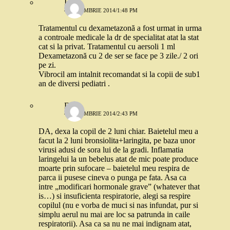
Iulia
4 DECEMBRIE 2014/1:48 PM
Tratamentul cu dexametazonă a fost urmat in urma
a controale medicale la dr de specialitat atat la stat
cat si la privat. Tratamentul cu aersoli 1 ml
Dexametazonă cu 2 de ser se face pe 3 zile./ 2 ori
pe zi.
Vibrocil am intalnit recomandat si la copii de sub1
an de diversi pediatri .
Delia
4 DECEMBRIE 2014/2:43 PM
DA, dexa la copil de 2 luni chiar. Baietelul meu a
facut la 2 luni bronsiolita+laringita, pe baza unor
virusi adusi de sora lui de la gradi. Inflamatia
laringelui la un bebelus atat de mic poate produce
moarte prin sufocare – baietelul meu respira de
parca ii pusese cineva o punga pe fata. Asa ca
intre „modificari hormonale grave” (whatever that
is…) si insuficienta respiratorie, alegi sa respire
copilul (nu e vorba de muci si nas infundat, pur si
simplu aerul nu mai are loc sa patrunda in caile
respiratorii). Asa ca sa nu ne mai indignam atat,