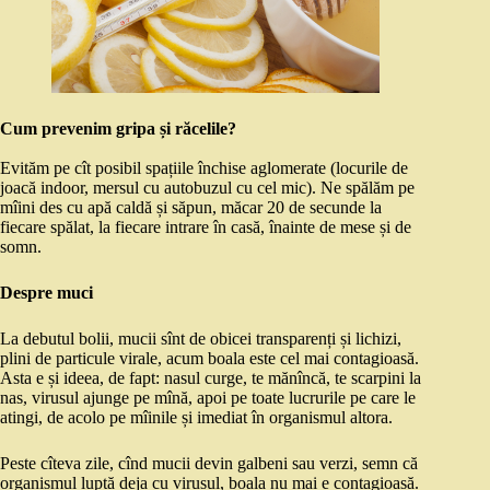
Cum prevenim gripa și răcelile?
Evităm pe cît posibil spațiile închise aglomerate (locurile de
joacă indoor, mersul cu autobuzul cu cel mic). Ne spălăm pe
mîini des cu apă caldă și săpun, măcar 20 de secunde la
fiecare spălat, la fiecare intrare în casă, înainte de mese și de
somn.
Despre muci
La debutul bolii, mucii sînt de obicei transparenți și lichizi,
plini de particule virale, acum boala este cel mai contagioasă.
Asta e și ideea, de fapt: nasul curge, te mănîncă, te scarpini la
nas, virusul ajunge pe mînă, apoi pe toate lucrurile pe care le
atingi, de acolo pe mîinile și imediat în organismul altora.
Peste cîteva zile, cînd mucii devin galbeni sau verzi, semn că
organismul luptă deja cu virusul, boala nu mai e contagioasă.