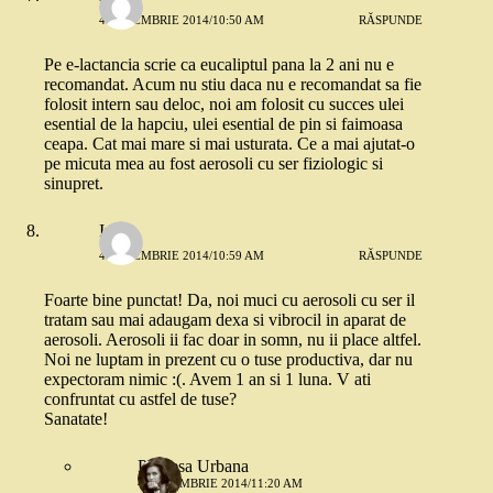
4 DECEMBRIE 2014/10:50 AM
RĂSPUNDE
Pe e-lactancia scrie ca eucaliptul pana la 2 ani nu e
recomandat. Acum nu stiu daca nu e recomandat sa fie
folosit intern sau deloc, noi am folosit cu succes ulei
esential de la hapciu, ulei esential de pin si faimoasa
ceapa. Cat mai mare si mai usturata. Ce a mai ajutat-o
pe micuta mea au fost aerosoli cu ser fiziologic si
sinupret.
Iulia
4 DECEMBRIE 2014/10:59 AM
RĂSPUNDE
Foarte bine punctat! Da, noi muci cu aerosoli cu ser il
tratam sau mai adaugam dexa si vibrocil in aparat de
aerosoli. Aerosoli ii fac doar in somn, nu ii place altfel.
Noi ne luptam in prezent cu o tuse productiva, dar nu
expectoram nimic :(. Avem 1 an si 1 luna. V ati
confruntat cu astfel de tuse?
Sanatate!
Printesa Urbana
4 DECEMBRIE 2014/11:20 AM