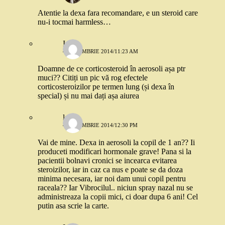
Atentie la dexa fara recomandare, e un steroid care
nu-i tocmai harmless…
Iuli
4 DECEMBRIE 2014/11:23 AM
Doamne de ce corticosteroid în aerosoli așa ptr
muci?? Citiți un pic vă rog efectele
corticosteroizilor pe termen lung (și dexa în
special) și nu mai dați așa aiurea
larisa
4 DECEMBRIE 2014/12:30 PM
Vai de mine. Dexa in aerosoli la copil de 1 an?? Ii
produceti modificari hormonale grave! Pana si la
pacientii bolnavi cronici se incearca evitarea
steroizilor, iar in caz ca nus e poate se da doza
minima necesara, iar noi dam unui copil pentru
raceala?? Iar Vibrocilul.. niciun spray nazal nu se
administreaza la copii mici, ci doar dupa 6 ani! Cel
putin asa scrie la carte.