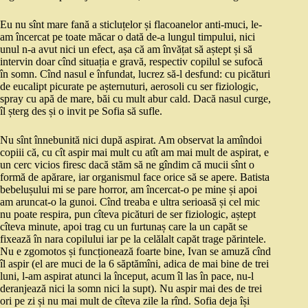
Eu nu sînt mare fană a sticluțelor și flacoanelor anti-muci, le-
am încercat pe toate măcar o dată de-a lungul timpului, nici
unul n-a avut nici un efect, așa că am învățat să aștept și să
intervin doar cînd situația e gravă, respectiv copilul se sufocă
în somn. Cînd nasul e înfundat, lucrez să-l desfund: cu picături
de eucalipt picurate pe așternuturi, aerosoli cu ser fiziologic,
spray cu apă de mare, băi cu mult abur cald. Dacă nasul curge,
îl șterg des și o invit pe Sofia să sufle.
Nu sînt înnebunită nici după aspirat. Am observat la amîndoi
copiii că, cu cît aspir mai mult cu atît am mai mult de aspirat, e
un cerc vicios firesc dacă stăm să ne gîndim că mucii sînt o
formă de apărare, iar organismul face orice să se apere. Batista
bebelușului mi se pare horror, am încercat-o pe mine și apoi
am aruncat-o la gunoi. Cînd treaba e ultra serioasă și cel mic
nu poate respira, pun cîteva picături de ser fiziologic, aștept
cîteva minute, apoi trag cu un furtunaș care la un capăt se
fixează în nara copilului iar pe la celălalt capăt trage părintele.
Nu e zgomotos și funcționează foarte bine, Ivan se amuză cînd
îl aspir (el are muci de la 6 săptămîni, adica de mai bine de trei
luni, l-am aspirat atunci la început, acum îl las în pace, nu-l
deranjează nici la somn nici la supt). Nu aspir mai des de trei
ori pe zi și nu mai mult de cîteva zile la rînd. Sofia deja își