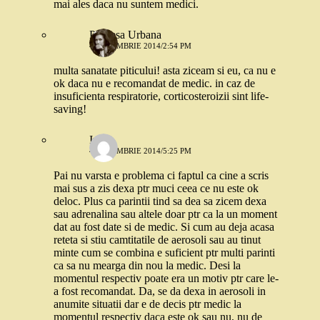
mai ales daca nu suntem medici.
Printesa Urbana
4 DECEMBRIE 2014/2:54 PM
multa sanatate piticului! asta ziceam si eu, ca nu e
ok daca nu e recomandat de medic. in caz de
insuficienta respiratorie, corticosteroizii sint life-
saving!
Iuli
4 DECEMBRIE 2014/5:25 PM
Pai nu varsta e problema ci faptul ca cine a scris
mai sus a zis dexa ptr muci ceea ce nu este ok
deloc. Plus ca parintii tind sa dea sa zicem dexa
sau adrenalina sau altele doar ptr ca la un moment
dat au fost date si de medic. Si cum au deja acasa
reteta si stiu camtitatile de aerosoli sau au tinut
minte cum se combina e suficient ptr multi parinti
ca sa nu mearga din nou la medic. Desi la
momentul respectiv poate era un motiv ptr care le-
a fost recomandat. Da, se da dexa in aerosoli in
anumite situatii dar e de decis ptr medic la
momentul respectiv daca este ok sau nu, nu de