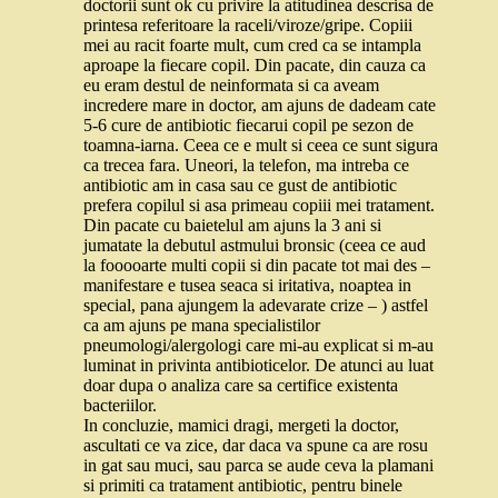
doctorii sunt ok cu privire la atitudinea descrisa de
printesa referitoare la raceli/viroze/gripe. Copiii
mei au racit foarte mult, cum cred ca se intampla
aproape la fiecare copil. Din pacate, din cauza ca
eu eram destul de neinformata si ca aveam
incredere mare in doctor, am ajuns de dadeam cate
5-6 cure de antibiotic fiecarui copil pe sezon de
toamna-iarna. Ceea ce e mult si ceea ce sunt sigura
ca trecea fara. Uneori, la telefon, ma intreba ce
antibiotic am in casa sau ce gust de antibiotic
prefera copilul si asa primeau copiii mei tratament.
Din pacate cu baietelul am ajuns la 3 ani si
jumatate la debutul astmului bronsic (ceea ce aud
la fooooarte multi copii si din pacate tot mai des –
manifestare e tusea seaca si iritativa, noaptea in
special, pana ajungem la adevarate crize – ) astfel
ca am ajuns pe mana specialistilor
pneumologi/alergologi care mi-au explicat si m-au
luminat in privinta antibioticelor. De atunci au luat
doar dupa o analiza care sa certifice existenta
bacteriilor.
In concluzie, mamici dragi, mergeti la doctor,
ascultati ce va zice, dar daca va spune ca are rosu
in gat sau muci, sau parca se aude ceva la plamani
si primiti ca tratament antibiotic, pentru binele