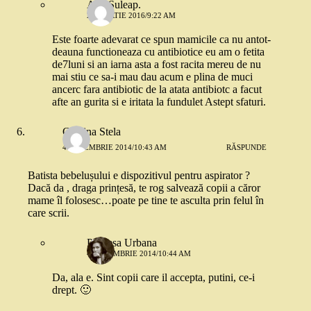
Ana Suleap.
25 MARTIE 2016/9:22 AM
Este foarte adevarat ce spun mamicile ca nu antot-
deauna functioneaza cu antibiotice eu am o fetita
de7luni si an iarna asta a fost racita mereu de nu
mai stiu ce sa-i mau dau acum e plina de muci
ancerc fara antibiotic de la atata antibiotc a facut
afte an gurita si e iritata la fundulet Astept sfaturi.
Cristina Stela
4 DECEMBRIE 2014/10:43 AM
RĂSPUNDE
Batista bebelușului e dispozitivul pentru aspirator ?
Dacă da , draga prințesă, te rog salvează copii a căror
mame îl folosesc…poate pe tine te asculta prin felul în
care scrii.
Printesa Urbana
4 DECEMBRIE 2014/10:44 AM
Da, ala e. Sint copii care il accepta, putini, ce-i
drept. 🙂