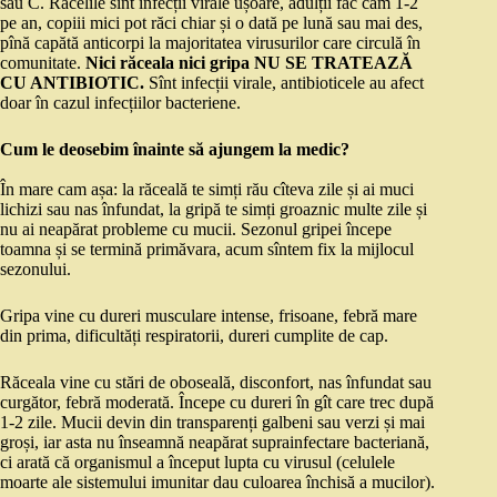
sau C. Răcelile sînt infecții virale ușoare, adulții fac cam 1-2
pe an, copiii mici pot răci chiar și o dată pe lună sau mai des,
pînă capătă anticorpi la majoritatea virusurilor care circulă în
comunitate.
Nici răceala nici gripa NU SE TRATEAZĂ
CU ANTIBIOTIC.
Sînt infecții virale, antibioticele au afect
doar în cazul infecțiilor bacteriene.
Cum le deosebim înainte să ajungem la medic?
În mare cam așa: la răceală te simți rău cîteva zile și ai muci
lichizi sau nas înfundat, la gripă te simți groaznic multe zile și
nu ai neapărat probleme cu mucii. Sezonul gripei începe
toamna și se termină primăvara, acum sîntem fix la mijlocul
sezonului.
Gripa vine cu dureri musculare intense, frisoane, febră mare
din prima, dificultăți respiratorii, dureri cumplite de cap.
Răceala vine cu stări de oboseală, disconfort, nas înfundat sau
curgător, febră moderată. Începe cu dureri în gît care trec după
1-2 zile. Mucii devin din transparenți galbeni sau verzi și mai
groși, iar asta nu înseamnă neapărat suprainfectare bacteriană,
ci arată că organismul a început lupta cu virusul (celulele
moarte ale sistemului imunitar dau culoarea închisă a mucilor).