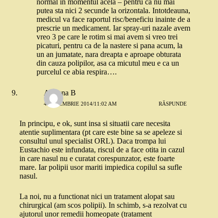
normal in momentul acela – pentru ca nu mai
putea sta nici 2 secunde la orizontala. Intotdeauna,
medicul va face raportul risc/beneficiu inainte de a
prescrie un medicament. Iar spray-uri nazale avem
vreo 3 pe care le rotim si mai avem si vreo trei
picaturi, pentru ca de la nastere si pana acum, la
un an jumatate, nara dreapta e aproape obturata
din cauza polipilor, asa ca micutul meu e ca un
purcelul ce abia respira….
Adriana B
4 DECEMBRIE 2014/11:02 AM
RĂSPUNDE
In principu, e ok, sunt insa si situatii care necesita
atentie suplimentara (pt care este bine sa se apeleze si
consultul unul specialist ORL). Daca trompa lui
Eustachio este infundata, riscul de a face otita in cazul
in care nasul nu e curatat corespunzator, este foarte
mare. Iar polipii usor mariti impiedica copilul sa sufle
nasul.
La noi, nu a functionat nici un tratament alopat sau
chirurgical (am scos polipii). In schimb, s-a rezolvat cu
ajutorul unor remedii homeopate (tratament