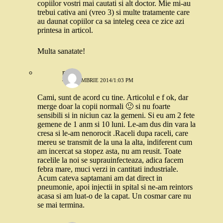
copiilor vostri mai cautati si alt doctor. Mie mi-au
trebui cativa ani (vreo 3) si multe tratamente care
au daunat copiilor ca sa inteleg ceea ce zice azi
printesa in articol.
Multa sanatate!
miru
4 DECEMBRIE 2014/1:03 PM
Cami, sunt de acord cu tine. Articolul e f ok, dar
merge doar la copii normali 🙂 si nu foarte
sensibili si in niciun caz la gemeni. Si eu am 2 fete
gemene de 1 anm si 10 luni. Le-am dus din vara la
cresa si le-am nenorocit .Raceli dupa raceli, care
mereu se transmit de la una la alta, indiferent cum
am incercat sa stopez asta, nu am reusit. Toate
racelile la noi se suprauinfecteaza, adica facem
febra mare, muci verzi in cantitati industriale.
Acum cateva saptamani am dat direct in
pneumonie, apoi injectii in spital si ne-am reintors
acasa si am luat-o de la capat. Un cosmar care nu
se mai termina.