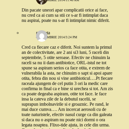
4 DECEMBRIE 2014/11:48 AM
Din pacate uneori apar complicatii orice ai face,
nu cred ca ai cum sa stii ce s-ar fi intimplat daca
nu aspirai, poate nu s-ar fi intimplat nimic diferit.
nicoleta
4 DECEMBRIE 2014/3:24 PM
Cred ca fiecare caz e diferit. Noi suntem la primul
an de colectivitate, are 2 ani si3 luni, 5 raceli din
septembrie, 5 otite seroase. Efectiv ne chinuim la
raceli sa nu ii dam antibiotice, ORL-istul ne tot
spune sa aspiram serios ca face otita, e extrem de
vulnerabila la asta, ne chinuim o sapt si apoi apare
otita, febra din nou si vine antibioticul….Pt fiecare
raceala ajungem de cel putin 3 ori la medic care
confirma in final ca e bine si urechea si tot. Am zis
ca poate degeaba aspiram, otite tot face. le face
insa la cateva zile de la debutul racelii, se
suprapun imbolnavirile si e groaznic. Pe rand, le
mai duce cumva…. Am incercat aerosoli cu de
toate naturistele, efectiv nasul curge ca din galeata
si daca nu o aspiram nu poate nici dormi o ora
legata noaptea. Flixo-tide ajuta, in cele din urma.