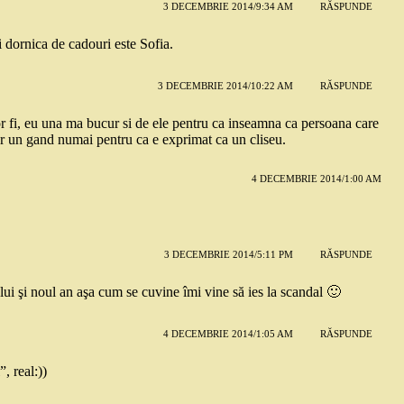
3 DECEMBRIE 2014/9:34 AM
RĂSPUNDE
 dornica de cadouri este Sofia.
3 DECEMBRIE 2014/10:22 AM
RĂSPUNDE
m or fi, eu una ma bucur si de ele pentru ca inseamna ca persoana care
der un gand numai pentru ca e exprimat ca un cliseu.
4 DECEMBRIE 2014/1:00 AM
3 DECEMBRIE 2014/5:11 PM
RĂSPUNDE
lui şi noul an aşa cum se cuvine îmi vine să ies la scandal 🙂
4 DECEMBRIE 2014/1:05 AM
RĂSPUNDE
, real:))