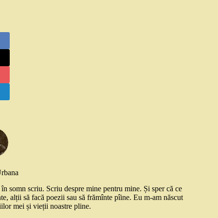
Urbana
și în somn scriu. Scriu despre mine pentru mine. Și sper că ce
nte, alții să facă poezii sau să frămînte pîine. Eu m-am născut
ilor mei și vieții noastre pline.