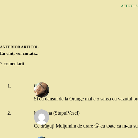
ARTICOLE:
ANTERIOR
ARTICOL
Eu cînt, voi cîntați...
7 comentarii
Geo
Si cu dansul de la Orange mai e o sansa cu vazutul p
Madalina (StupulVesel)
Ce drăguț! Mulțumim de urare 🙂 cu toate ca m-au supă