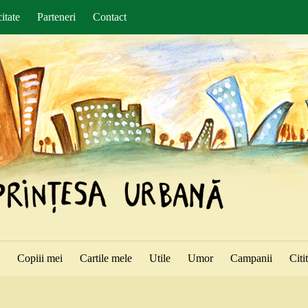
itate
Parteneri
Contact
ă
Copiii mei
Cartile mele
Utile
Umor
Campanii
Citi