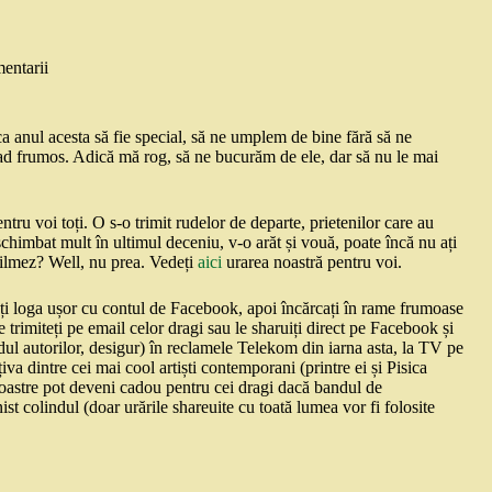
entarii
ca anul acesta să fie special, să ne umplem de bine fără să ne
ad frumos. Adică mă rog, să ne bucurăm de ele, dar să nu le mai
entru voi toți. O s-o trimit rudelor de departe, prietenilor care au
schimbat mult în ultimul deceniu, v-o arăt și vouă, poate încă nu ați
filmez? Well, nu prea. Vedeți
aici
urarea noastră pentru voi.
ți loga ușor cu contul de Facebook, apoi încărcați în rame frumoase
e trimiteți pe email celor dragi sau le sharuiți direct pe Facebook și
dul autorilor, desigur) în reclamele Telekom din iarna asta, la TV pe
va dintre cei mai cool artiști contemporani (printre ei și Pisica
 voastre pot deveni cadou pentru cei dragi dacă bandul de
st colindul (doar urările shareuite cu toată lumea vor fi folosite