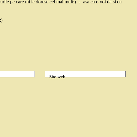
rurile pe care mi le doresc cel mai mult:) … asa ca o voi da si eu
:)
Site web