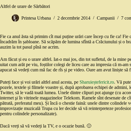
Altfel de urare de Sărbători
Printesa Urbana
2 decembrie 2014
Campanii
7 com
Fie ca anul ăsta să primim cît mai puține urări care încep cu fie ca! Fie 
încadrăm în șabloane. Să scăpăm de lumina sfîntă a Crăciunului și o br
auzim la tot pasul pînă ne acrim.
Am făcut și eu o urare altfel. Iat-o mai jos, din tot sufletul, de la mine p
uitat cum arăt pe viu, foștilor colegi de liceu care au impresia că m-am 
apucat să vedeți cum mă fac de rîs și pe video. Oare am avut liniște să 
Puteți face și voi urări altfel anul acesta, pe
Sharuieștefericit.ro
. Vă pute
pozele, textele și filmele voastre și, după aprobarea echipei de admini, l
Twitter, să le vadă toată lumea. Unele dintre clipuri pot ajunge (cu acor
internet şi în vitrinele magazinelor Telekom. Ramele sînt desenate de cîți
pătrată, preferatul meu). Și încă o chestie faină: unele dintre colindele
improvizație muzicală Trupa cu ler decide să vă reinterpreteze profesioni
pentru colindele personalizate).
Dacă vreți să vă vedeți la TV, e o ocazie bună. 🙂