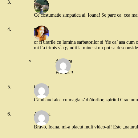
Simona
Ce costumatie simpatica ai, Ioana! Se pare ca, cea mai
maddy
or fi urarile cu lumina sarbatorilor si ‘fie ca’ asa cu
mi l`a trimis s`a gandit la mine si nu pot sa desconsi
Andreea
Frumos!!
Claudiu
Când aud alea cu magia sărbătorilor, spiritul Craciunu
Andreea
Bravo, Ioana, mi-a placut mult video-ul! Este „natural”