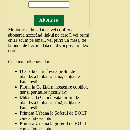
Mulțumesc, imediat ce vei confirma
abonarea accesând linkul pe care îl vei primi
chiar acum pe email, vei primi un mesaj de
la mine de fiecare dată cînd voi posta un text
nou!
Cele mai noi comentarii
Diana
la
Cum învață proful de
olandeză limba română, ediția de
București
Florin
la
Ce lăsăm moștenire copiilor,
dar și părinților noștri? (P)
Mihaela
la
Cum învață proful de
olandeză limba română, ediția de
București
Printesa Urbana
la
Șoferul de BOLT
care a înțeles totul
Printesa Urbana
la
Șoferul de BOLT
care a înțeles totul