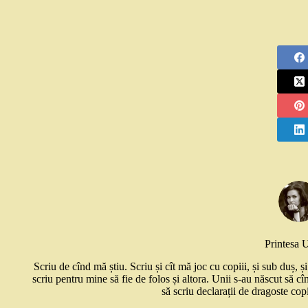
Printesa 
Scriu de cînd mă știu. Scriu și cît mă joc cu copiii, și sub duș, 
scriu pentru mine să fie de folos și altora. Unii s-au născut să cî
să scriu declarații de dragoste copi