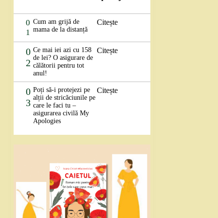
0
Cum am grijă de
Citește
mama de la distanță
1
0
Ce mai iei azi cu 158
Citește
de lei? O asigurare de
2
călătorii pentru tot
anul!
0
Poți să-i protejezi pe
Citește
alții de stricăciunile pe
3
care le faci tu –
asigurarea civilă My
Apologies