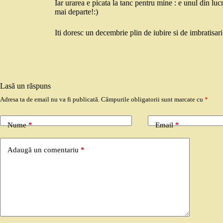
Iar urarea e picata la tanc pentru mine : e unul din luc
mai departe!:)
Iti doresc un decembrie plin de iubire si de imbratisari
Lasă un răspuns
Adresa ta de email nu va fi publicată.
Câmpurile obligatorii sunt marcate cu
*
Nume
*
Email
*
Adaugă un comentariu
*