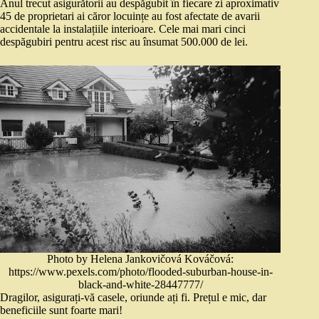
Anul trecut asigurătorii au despăgubit în fiecare zi aproximativ
45 de proprietari ai căror locuințe au fost afectate de avarii
accidentale la instalațiile interioare. Cele mai mari cinci
despăgubiri pentru acest risc au însumat 500.000 de lei.
Photo by Helena Jankovičová Kováčová:
https://www.pexels.com/photo/flooded-suburban-house-in-
black-and-white-28447777/
Dragilor, asigurați-vă casele, oriunde ați fi. Prețul e mic, dar
beneficiile sunt foarte mari!