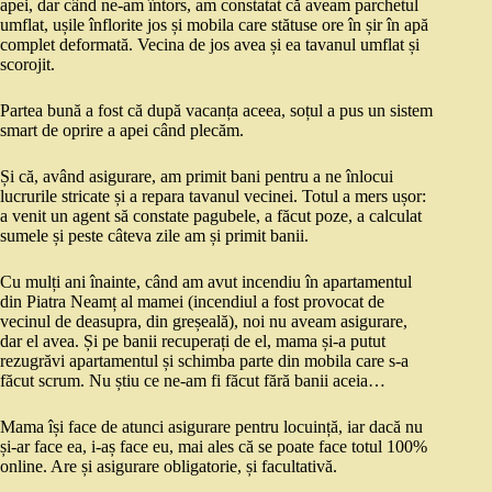
apei, dar când ne-am întors, am constatat că aveam parchetul
umflat, ușile înflorite jos și mobila care stătuse ore în șir în apă
complet deformată. Vecina de jos avea și ea tavanul umflat și
scorojit.
Partea bună a fost că după vacanța aceea, soțul a pus un sistem
smart de oprire a apei când plecăm.
Și că, având asigurare, am primit bani pentru a ne înlocui
lucrurile stricate și a repara tavanul vecinei. Totul a mers ușor:
a venit un agent să constate pagubele, a făcut poze, a calculat
sumele și peste câteva zile am și primit banii.
Cu mulți ani înainte, când am avut incendiu în apartamentul
din Piatra Neamț al mamei (incendiul a fost provocat de
vecinul de deasupra, din greșeală), noi nu aveam asigurare,
dar el avea. Și pe banii recuperați de el, mama și-a putut
rezugrăvi apartamentul și schimba parte din mobila care s-a
făcut scrum. Nu știu ce ne-am fi făcut fără banii aceia…
Mama își face de atunci asigurare pentru locuință, iar dacă nu
și-ar face ea, i-aș face eu, mai ales că se poate face totul 100%
online. Are și asigurare obligatorie, și facultativă.