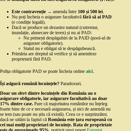
Este contravenție
→ amenda între
100 și 500 lei
.
Nu poți încheia o asigurare facultativă
fără să ai PAD
(e condiție legală).
Dacă se produce un dezastru natural (cutremur,
inundație, alunecare de teren) și nu ai PAD:
Nu primești despăgubiri de la PAID (pool-ul de
asigurare obligatorie).
Statul nu e obligat să te despăgubească.
Primăria are dreptul să verifice și să amendeze
proprietarii fără PAD.
Polița obligatorie PAD se poate încheia online
aici
.
Își asigură românii locuințele?
Paradoxuri.
Doar un sfert dintre locuințele din România au o
asigurare obligatorie, iar asigurare facultativă au doar
17% dintre case.
Pare că majoritatea românilor nu înțeleg
foarte bine de ce e necesară asigurarea, și nici de amendă nu
se tem (sau poate nu știu că există). Ceea ce e surprinzător,
dacă ne uităm la faptul că
România este țara europeană cu
cei mai mulți proprietari de locuințe. Rata de proprietate
este de aproximativ 95%
, potrivit unui raport
Eurostat