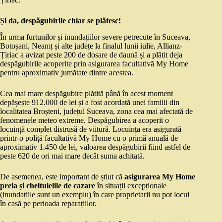
Și da, despăgubirile chiar se plătesc!
În urma furtunilor și inundațiilor severe petrecute în Suceava,
Botoșani, Neamț și alte județe la finalul lunii iulie, Allianz-
Țiriac a avizat peste 200 de dosare de daună și a plătit deja
despăgubirile acoperite prin asigurarea facultativă My Home
pentru aproximativ jumătate dintre acestea.
Cea mai mare despăgubire plătită până în acest moment
depășește 912.000 de lei și a fost acordată unei familii din
localitatea Broșteni, județul Suceava, zona cea mai afectată de
fenomenele meteo extreme. Despăgubirea a acoperit o
locuință complet distrusă de viitură. Locuința era asigurată
printr-o poliță facultativă My Home cu o primă anuală de
aproximativ 1.450 de lei, valoarea despăgubirii fiind astfel de
peste 620 de ori mai mare decât suma achitată.
De asemenea, este important de știut că
asigurarea My Home
preia și cheltuielile de cazare
în situații excepționale
(inundațiile sunt un exemplu) în care proprietarii nu pot locui
în casă pe perioada reparațiilor.