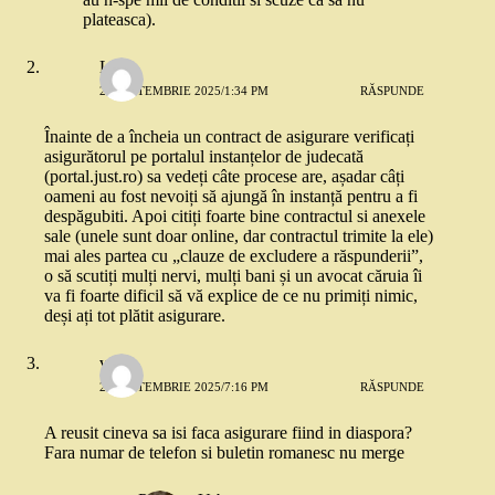
plateasca).
Lia
25 SEPTEMBRIE 2025/1:34 PM
RĂSPUNDE
Înainte de a încheia un contract de asigurare verificați
asigurătorul pe portalul instanțelor de judecată
(portal.just.ro) sa vedeți câte procese are, așadar câți
oameni au fost nevoiți să ajungă în instanță pentru a fi
despăgubiti. Apoi citiți foarte bine contractul si anexele
sale (unele sunt doar online, dar contractul trimite la ele)
mai ales partea cu „clauze de excludere a răspunderii”,
o să scutiți mulți nervi, mulți bani și un avocat căruia îi
va fi foarte dificil să vă explice de ce nu primiți nimic,
deși ați tot plătit asigurare.
vero
29 SEPTEMBRIE 2025/7:16 PM
RĂSPUNDE
A reusit cineva sa isi faca asigurare fiind in diaspora?
Fara numar de telefon si buletin romanesc nu merge