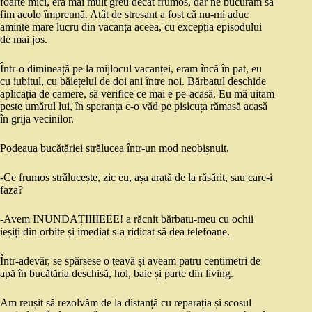
foarte mici, era mai mult greu decât frumos, dar ne bucuram să
fim acolo împreună. Atât de stresant a fost că nu-mi aduc
aminte mare lucru din vacanța aceea, cu excepția episodului
de mai jos.
Într-o dimineață pe la mijlocul vacanței, eram încă în pat, eu
cu iubitul, cu băiețelul de doi ani între noi. Bărbatul deschide
aplicația de camere, să verifice ce mai e pe-acasă. Eu mă uitam
peste umărul lui, în speranța c-o văd pe pisicuța rămasă acasă
în grija vecinilor.
Podeaua bucătăriei strălucea într-un mod neobișnuit.
-Ce frumos strălucește, zic eu, așa arată de la răsărit, sau care-i
faza?
-Avem INUNDAȚIIIIEEE! a răcnit bărbatu-meu cu ochii
ieșiți din orbite și imediat s-a ridicat să dea telefoane.
Într-adevăr, se spărsese o țeavă și aveam patru centimetri de
apă în bucătăria deschisă, hol, baie și parte din living.
Am reușit să rezolvăm de la distanță cu reparația și scosul