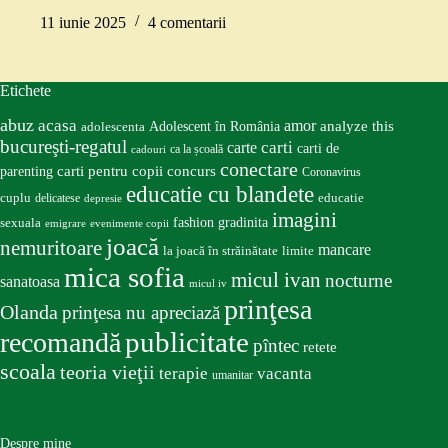
11 iunie 2025
4 comentarii
Etichete
abuz
acasa
amor
Adolescent în România
analyze this
adolescenta
bucureşti-regatul
carte
carti
carti de
ca la școală
cadouri
conectare
carti pentru copii
concurs
parenting
Coronavirus
educatie cu blandete
educatie
cuplu
delicatese
depresie
imagini
fashion
gradinita
sexuala
emigrare
evenimente copii
joacă
nemuritoare
mancare
la joacă în străinătate
limite
mica sofia
micul ivan
nocturne
sanatoasa
micul iv
prinţesa
Olanda
prinţesa nu apreciază
publicitate
recomandă
pîntec
retete
scoala
teoria vieţii
terapie
vacanta
umanitar
Despre mine