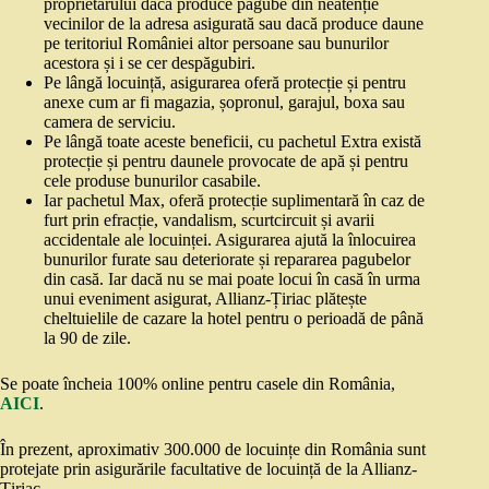
proprietarului dacă produce pagube din neatenție
vecinilor de la adresa asigurată sau dacă produce daune
pe teritoriul României altor persoane sau bunurilor
acestora și i se cer despăgubiri.
Pe lângă locuință, asigurarea oferă protecție și pentru
anexe cum ar fi magazia, șopronul, garajul, boxa sau
camera de serviciu.
Pe lângă toate aceste beneficii, cu pachetul Extra există
protecție și pentru daunele provocate de apă și pentru
cele produse bunurilor casabile.
Iar pachetul Max, oferă protecție suplimentară în caz de
furt prin efracție, vandalism, scurtcircuit și avarii
accidentale ale locuinței. Asigurarea ajută la înlocuirea
bunurilor furate sau deteriorate și repararea pagubelor
din casă. Iar dacă nu se mai poate locui în casă în urma
unui eveniment asigurat, Allianz-Țiriac plătește
cheltuielile de cazare la hotel pentru o perioadă de până
la 90 de zile.
Se poate încheia 100% online pentru casele din România,
AICI
.
În prezent, aproximativ 300.000 de locuințe din România sunt
protejate prin asigurările facultative de locuință de la Allianz-
Țiriac.