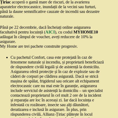
Țiriac
acoperă o gamă mare de riscuri, de la avarierea
aparatelor electrocasnice, inundații de la vecini sau furturi,
până la daune semnificative cauzate de incendii sau dezastre
naturale.
Până pe 22 decembrie, dacă încheiați online asigurarea
facultativă pentru locuință (
AICI
), cu codul
MYHOME10
adăugat în câmpul de voucher, aveți reducere de 10% la
asigurare.
My Home are trei pachete construite progresiv.
Cu pachetul Confort, casa este protejată în caz de
fenomene naturale și incendiu, și proprietarii beneficiază
de răspundere civilă legală și de asistență la domiciliu.
Asigurarea oferă protecție și în caz de explozie sau de
căderi de corpuri pe clădirea asigurată. Dacă se strică
mașina de spălat, frigiderul sau oricare alt echipament
electrocasnic care nu mai este în garanție, asigurarea
include serviciul de asistență la domiciliu – un specialist
contactează proprietarul în cel mult 2 ore de la incident
și reparația are loc în aceeași zi. Iar dacă locuința e
infestată cu rozătoare, insecte sau alți dăunători,
deratizarea e inclusă în asigurare. În plus, prin
răspunderea civilă, Allianz-Țiriac plătește în locul