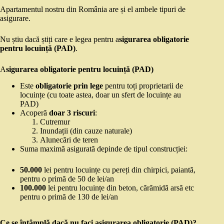
Apartamentul nostru din România are și el ambele tipuri de
asigurare.
Nu știu dacă știți care e legea pentru a
sigurarea obligatorie
pentru locuință (PAD)
.
A
sigurarea obligatorie pentru locuință (PAD)
Este
obligatorie prin lege
pentru toți proprietarii de
locuințe (cu toate astea, doar un sfert de locuințe au
PAD)
Acoperă
doar 3 riscuri
:
Cutremur
Inundații (din cauze naturale)
Alunecări de teren
Suma maximă asigurată depinde de tipul construcției:
50.000
lei pentru locuințe cu pereți din chirpici, paiantă,
pentru o primă de 50 de lei/an
100.000
lei pentru locuințe din beton, cărămidă arsă etc
pentru o primă de 130 de lei/an
Ce se întâmplă dacă nu faci asigurarea obligatorie (PAD)?