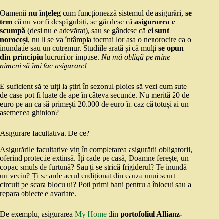
Oamenii
nu înțeleg
cum funcționează sistemul de asigurări,
se
tem
că nu vor fi despăgubiți, se gândesc că
asigurarea e
scumpă
(deși nu e adevărat), sau se gândesc că
ei sunt
norocoși
, nu li se va întâmpla tocmai lor așa o nenorocire ca o
inundație sau un cutremur. Studiile arată și că mulți
se opun
din principiu
lucrurilor impuse.
Nu mă obligă pe mine
nimeni să îmi fac asigurare!
E suficient să te uiți la știri în sezonul ploios să vezi cum sute
de case pot fi luate de ape în câteva secunde. Nu merită 20 de
euro pe an ca să primești 20.000 de euro în caz că totuși ai un
asemenea ghinion?
Asigurare facultativă. De ce?
Asigurările facultative vin în completarea asigurării obligatorii,
oferind protecție extinsă. Îți cade pe casă, Doamne ferește, un
copac smuls de furtună? Sau ți se strică frigiderul? Te inundă
un vecin? Ți se arde aerul cndiționat din cauza unui scurt
circuit pe scara blocului? Poți primi bani pentru a înlocui sau a
repara obiectele avariate.
De exemplu, asigurarea
My Home
din
portofoliul Allianz-