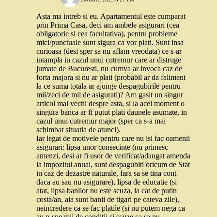
Asta ma intreb si eu. Apartamentul este cumparat
prin Prima Casa, deci am ambele asigurari (cea
obligatorie si cea facultativa), pentru probleme
mici/punctuale sunt sigura ca vor plati. Sunt insa
curioasa (desi sper sa nu aflam vreodata) ce s-ar
intampla in cazul unui cutremur care ar distruge
jumate de Bucuresti, nu cumva ar invoca caz de
forta majora si nu ar plati (probabil ar da faliment
la ce suma totala ar ajunge despagubirile pentru
mii/zeci de mii de asigurati)? Am gasit un singur
articol mai vechi despre asta, si la acel moment o
singura banca ar fi putut plati daunele asumate, in
cazul unui cutremur major (sper ca s-a mai
schimbat situatia de atunci).
Iar legat de motivele pentru care nu isi fac oamenii
asigurari: lipsa unor consecinte (nu primesc
amenzi, desi ar fi usor de verificat/adaugat amenda
la impozitul anual, sunt despagubiti oricum de Stat
in caz de dezastre naturale, fara sa se tina cont
daca au sau nu asigurare), lipsa de educatie (si
atat, lipsa banilor nu este scuza, la cat de putin
costa/an, aia sunt banii de tigari pe cateva zile),
neincredere ca se fac platile (si nu putem nega ca
au n-spe mii de conditii si scuze ca sa nu