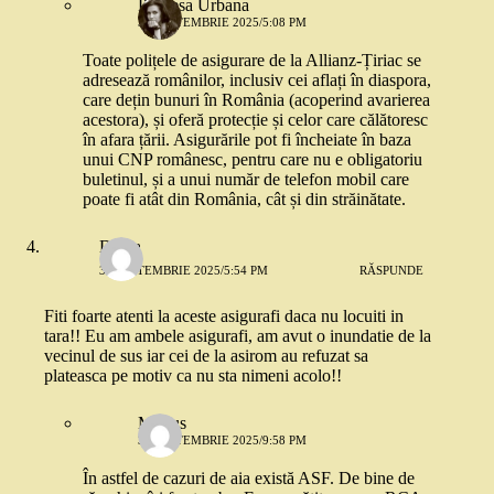
Printesa Urbana
30 SEPTEMBRIE 2025/5:08 PM
Toate polițele de asigurare de la Allianz-Țiriac se
adresează românilor, inclusiv cei aflați în diaspora,
care dețin bunuri în România (acoperind avarierea
acestora), și oferă protecție și celor care călătoresc
în afara țării. Asigurările pot fi încheiate în baza
unui CNP românesc, pentru care nu e obligatoriu
buletinul, și a unui număr de telefon mobil care
poate fi atât din România, cât și din străinătate.
Diana
30 SEPTEMBRIE 2025/5:54 PM
RĂSPUNDE
Fiti foarte atenti la aceste asigurafi daca nu locuiti in
tara!! Eu am ambele asigurafi, am avut o inundatie de la
vecinul de sus iar cei de la asirom au refuzat sa
plateasca pe motiv ca nu sta nimeni acolo!!
Marius
30 SEPTEMBRIE 2025/9:58 PM
În astfel de cazuri de aia există ASF. De bine de