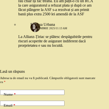
rău chiar își fac treaba. Eu am pățit-o cu un RCA
la care asiguratorul a refuzat plata și după ce am
făcut plângere la ASF s-a rezolvat și am primit
banii plus extra 2500 lei amendă de la ASF
Printesa Urbana
1 OCTOMBRIE 2025/11:13 AM
La Allianz-Țiriac se plătesc despăgubirile pentru
riscuri acoperite de asigurare indiferent dacă
prorprietatea e sau nu locuită.
Lasă un răspuns
Adresa ta de email nu va fi publicată.
Câmpurile obligatorii sunt marcate
cu
*
Nume
*
Email
*