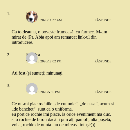
Florin
16 IUNIE 2026/11:37 AM
RĂSPUNDE
Ca totdeauna, o poveste frumoasă, cu farmec. M-am
mirat de (P). Abia apoi am remarcat link-ul din
introducere.
Monica
16 IUNIE 2026/12:02 PM
RĂSPUNDE
Ati fost (și sunteți) minunați
Irina
17 IUNIE 2026/5:35 PM
RĂSPUNDE
Ce nu-mi plac rochiile „de cununie”, „de nasa”, acum si
„de banchet”. sunt ca o uniforma.
eu port ce rochie imi place, la orice eveniment ma duc.
si o rochie de birou dacă ii pun alți pantofi, alta poșetă,
voila, rochie de nunta. nu de mireasa totuși:)))