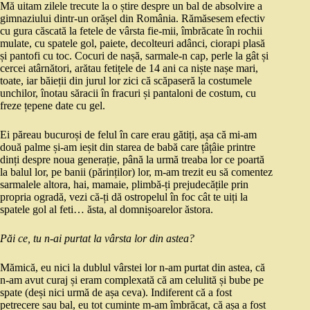
Mă uitam zilele trecute la o știre despre un bal de absolvire a
gimnaziului dintr-un orășel din România. Rămăsesem efectiv
cu gura căscată la fetele de vârsta fie-mii, îmbrăcate în rochii
mulate, cu spatele gol, paiete, decolteuri adânci, ciorapi plasă
și pantofi cu toc. Cocuri de nașă, sarmale-n cap, perle la gât și
cercei atârnători, arătau fetițele de 14 ani ca niște nașe mari,
toate, iar băieții din jurul lor zici că scăpaseră la costumele
unchilor, înotau săracii în fracuri și pantaloni de costum, cu
freze țepene date cu gel.
Ei păreau bucuroși de felul în care erau gătiți, așa că mi-am
două palme și-am ieșit din starea de babă care țâțâie printre
dinți despre noua generație, până la urmă treaba lor ce poartă
la balul lor, pe banii (părinților) lor, m-am trezit eu să comentez
sarmalele altora, hai, mamaie, plimbă-ți prejudecățile prin
propria ogradă, vezi că-ți dă ostropelul în foc cât te uiți la
spatele gol al feti… ăsta, al domnișoarelor ăstora.
Păi ce, tu n-ai purtat la vârsta lor din astea?
Mămică, eu nici la dublul vârstei lor n-am purtat din astea, că
n-am avut curaj și eram complexată că am celulită și bube pe
spate (deși nici urmă de așa ceva). Indiferent că a fost
petrecere sau bal, eu tot cuminte m-am îmbrăcat, că așa a fost