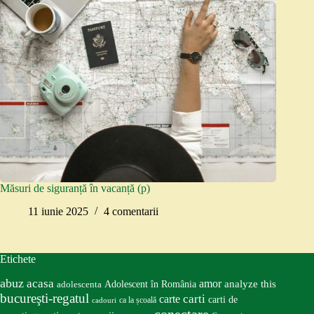
Măsuri de siguranță în vacanță (p)
11 iunie 2025
4 comentarii
Etichete
abuz
acasa
amor
Adolescent în România
analyze this
adolescenta
bucureşti-regatul
carte
carti
carti de
ca la școală
cadouri