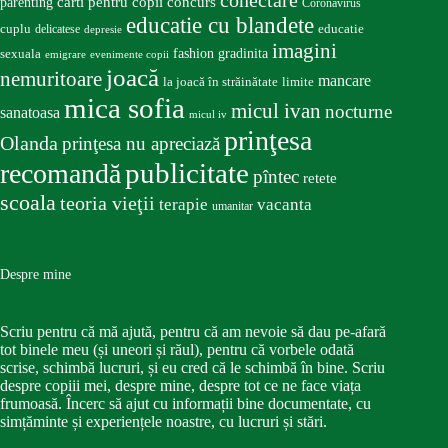
conectare
carti pentru copii
concurs
parenting
Coronavirus
educatie cu blandete
educatie
cuplu
delicatese
depresie
imagini
fashion
gradinita
sexuala
emigrare
evenimente copii
joacă
nemuritoare
mancare
la joacă în străinătate
limite
mica sofia
micul ivan
nocturne
sanatoasa
micul iv
prinţesa
Olanda
prinţesa nu apreciază
publicitate
recomandă
pîntec
retete
scoala
teoria vieţii
terapie
vacanta
umanitar
Despre mine
Scriu pentru că mă ajută, pentru că am nevoie să dau pe-afară
tot binele meu (și uneori și răul), pentru că vorbele odată
scrise, schimbă lucruri, și eu cred că le schimbă în bine. Scriu
despre copiii mei, despre mine, despre tot ce ne face viața
frumoasă. Încerc să ajut cu informații bine documentate, cu
simțăminte și experiențele noastre, cu lucruri și stări.