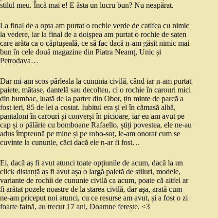
stilul meu. Încă mai e! E ăsta un lucru bun? Nu neapărat.
La final de a opta am purtat o rochie verde de catifea cu nimic
la vedere, iar la final de a doișpea am purtat o rochie de saten
care arăta ca o căptușeală, ce să fac dacă n-am găsit nimic mai
bun în cele două magazine din Piatra Neamț, Unic și
Petrodava…
Dar mi-am scos pârleala la cununia civilă, când iar n-am purtat
paiete, mătase, dantelă sau decolteu, ci o rochie în carouri mici
din bumbac, luată de la parter din Obor, țin minte de parcă a
fost ieri, 85 de lei a costat. Iubitul era și el în cămasă albă,
pantaloni în carouri și converși în picioare, iar eu am avut pe
cap și o pălărie cu bomboane Rafaello, știți povestea, ele ne-au
adus împreună pe mine și pe robo-soț, le-am onorat cum se
cuvinte la cununie, căci dacă ele n-ar fi fost…
Ei, dacă aș fi avut atunci toate opțiunile de acum, dacă la un
click distanță aș fi avut așa o largă paletă de stiluri, modele,
variante de rochii de cununie civilă ca acum, poate că altfel ar
fi arătat pozele noastre de la starea civilă, dar așa, arată cum
ne-am priceput noi atunci, cu ce resurse am avut, și a fost o zi
foarte faină, au trecut 17 ani, Doamne ferește. <3