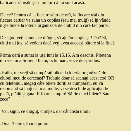
baricadează ușile și se prefac că nu sunt acasă.
De ce? Pentru că la fiecare sfert de oră, la fiecare ușă din
fiecare cartier va suna un copilaș (sau mai mulți) să îți vândă
niște bilete la loteria organizată de clubul din care fac parte.
Desigur, veți spune, ce drăguț, să ajutăm copilașii! Da? Ei,
citiți mai jos, să vedem dacă veți avea aceeași părere și la final.
Prima oară a sunat la ușă luni la 15.15. Am deschis. Prietena
din vecini a Sofiei. 10 ani, ochi mari, voce de spiriduș:
-Hallo, nu vreți să cumpărați bilete la loteria organizată de
clubul meu de cercetași? Trebuie doar să scanați acest cod QR
cu telefonul, alegeți câte bilete doriți să cumpărați, eu vă
recomand să luați cât mai multe, vi se deschide aplicația de
plată, plătiți și gata! E foarte simplu! Să fie cinci bilete? Sau
zece?
-Vai, sigur, ce drăguț, cumpăr, dar cât costă unul?
-Doar 3 euro, foarte puțin.