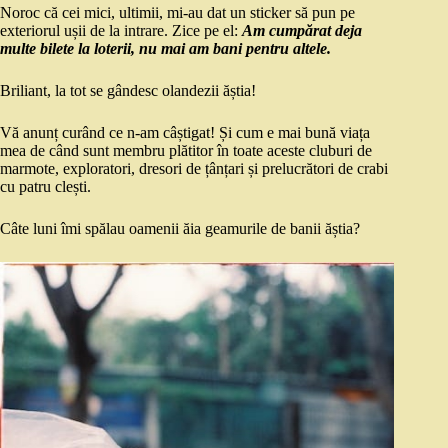
Noroc că cei mici, ultimii, mi-au dat un sticker să pun pe
exteriorul ușii de la intrare. Zice pe el:
Am cumpărat deja
multe bilete la loterii, nu mai am bani pentru altele.
Briliant, la tot se gândesc olandezii ăștia!
Vă anunț curând ce n-am câștigat! Și cum e mai bună viața
mea de când sunt membru plătitor în toate aceste cluburi de
marmote, exploratori, dresori de țânțari și prelucrători de crabi
cu patru clești.
Câte luni îmi spălau oamenii ăia geamurile de banii ăștia?