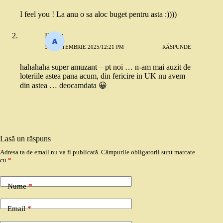
I feel you ! La anu o sa aloc buget pentru asta :))))
Diana
30 SEPTEMBRIE 2025/12:21 PM
RĂSPUNDE
hahahaha super amuzant – pt noi … n-am mai auzit de
loteriile astea pana acum, din fericire in UK nu avem
din astea … deocamdata 😀
Lasă un răspuns
Adresa ta de email nu va fi publicată.
Câmpurile obligatorii sunt marcate
cu
*
Nume
*
Email
*