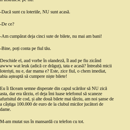
-Dacă sunt cu loteriile, NU sunt acasă.
-De ce?
-Am cumpărat deja cinci sute de bilete, nu mai am bani!
-Bine, poți conta pe fiul tău.
Deschide el, aud vorbe în olandeză, îl aud pe fiu zicând
awww wat leuk (adică ce drăguț), tata e acasă? întreabă micii
loteriști, nu e, dar mama e? Este, zice fiul, o chem imediat,
abia așteaptă să cumpere niște bilete!
Eu îi făceam semne disperate din capul scărilor să NU zică
asta, dar era târziu, el deja îmi luase telefonul să scaneze
afurisitul de cod, și alte două bilete mai târziu, am noi șanse de
a câștiga 100.000 de euro de la clubul micilor jucători de
dame.
M-am mutat sus în mansardă cu telefon cu tot.