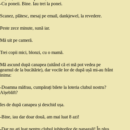
-Cu poneii. Bine. Iau trei la ponei.
Scanez, plătesc, mesaj pe email, dankjewel, la revedere.
Peste zece minute, sună iar.
Mă uit pe cameră.
Trei copii mici, blonzi, cu o mamă.
Mă ascund după canapea (uitând că ei mă pot vedea pe
geamul de la bucătărie), dar vocile lor de după ușă mi-au frânt
inima:
-Doamna măfrau, cumpărați bilete la loteria clubul nostru?
Alșeblift?
Ies de după canapea și deschid ușa.
-Bine, iau dar doar două, am mai luat 8 azi!
-Dar nu ați luat pentru clubul iubitorilor de papagali! În plus,