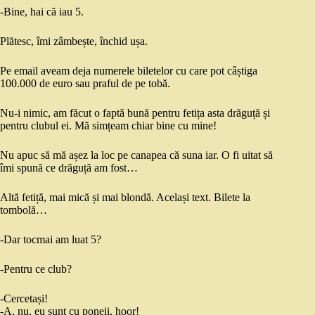
-Bine, hai că iau 5.
Plătesc, îmi zâmbește, închid ușa.
Pe email aveam deja numerele biletelor cu care pot câștiga
100.000 de euro sau praful de pe tobă.
Nu-i nimic, am făcut o faptă bună pentru fetița asta drăguță și
pentru clubul ei. Mă simțeam chiar bine cu mine!
Nu apuc să mă așez la loc pe canapea că suna iar. O fi uitat să
îmi spună ce drăguță am fost…
Altă fetiță, mai mică și mai blondă. Același text. Bilete la
tombolă…
-Dar tocmai am luat 5?
-Pentru ce club?
-Cercetași!
-A, nu, eu sunt cu poneii, hoor!