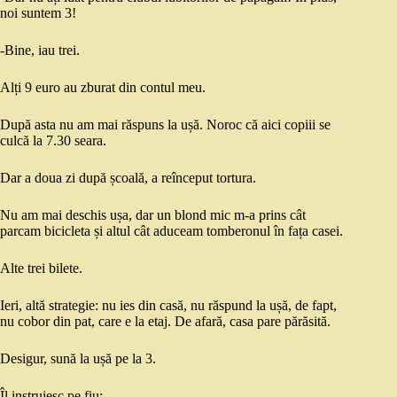
noi suntem 3!
-Bine, iau trei.
Alți 9 euro au zburat din contul meu.
După asta nu am mai răspuns la ușă. Noroc că aici copiii se
culcă la 7.30 seara.
Dar a doua zi după școală, a reînceput tortura.
Nu am mai deschis ușa, dar un blond mic m-a prins cât
parcam bicicleta și altul cât aduceam tomberonul în fața casei.
Alte trei bilete.
Ieri, altă strategie: nu ies din casă, nu răspund la ușă, de fapt,
nu cobor din pat, care e la etaj. De afară, casa pare părăsită.
Desigur, sună la ușă pe la 3.
Îl instruiesc pe fiu: