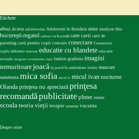
Etichete
abuz
acasa
amor
Adolescent în România
analyze this
adolescenta
bucureşti-regatul
carte
carti
carti de
ca la școală
cadouri
conectare
carti pentru copii
concurs
parenting
Coronavirus
educatie cu blandete
educatie
cuplu
delicatese
depresie
imagini
fashion
gradinita
sexuala
emigrare
evenimente copii
joacă
nemuritoare
mancare
la joacă în străinătate
limite
mica sofia
micul ivan
nocturne
sanatoasa
micul iv
prinţesa
Olanda
prinţesa nu apreciază
publicitate
recomandă
pîntec
retete
scoala
teoria vieţii
terapie
vacanta
umanitar
Despre mine