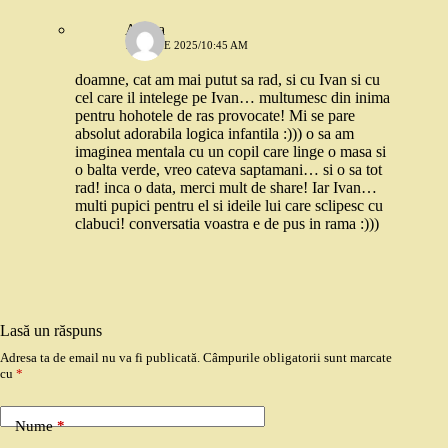
Andra
11 IUNIE 2025/10:45 AM
doamne, cat am mai putut sa rad, si cu Ivan si cu
cel care il intelege pe Ivan… multumesc din inima
pentru hohotele de ras provocate! Mi se pare
absolut adorabila logica infantila :))) o sa am
imaginea mentala cu un copil care linge o masa si
o balta verde, vreo cateva saptamani… si o sa tot
rad! inca o data, merci mult de share! Iar Ivan…
multi pupici pentru el si ideile lui care sclipesc cu
clabuci! conversatia voastra e de pus in rama :)))
Lasă un răspuns
Adresa ta de email nu va fi publicată.
Câmpurile obligatorii sunt marcate
cu
*
Nume
*