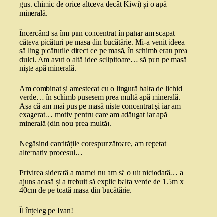
gust chimic de orice altceva decât Kiwi) și o apă
minerală.
Încercând să îmi pun concentrat în pahar am scăpat
câteva picături pe masa din bucătărie. Mi-a venit ideea
să ling picăturile direct de pe masă, în schimb erau prea
dulci. Am avut o altă idee sclipitoare… să pun pe masă
niște apă minerală.
Am combinat și amestecat cu o lingură balta de lichid
verde… în schimb pusesem prea multă apă minerală.
Așa că am mai pus pe masă niște concentrat și iar am
exagerat… motiv pentru care am adăugat iar apă
minerală (din nou prea multă).
Negăsind cantitățile corespunzătoare, am repetat
alternativ procesul…
Privirea siderată a mamei nu am să o uit niciodată… a
ajuns acasă și a trebuit să explic balta verde de 1.5m x
40cm de pe toată masa din bucătărie.
Îl înțeleg pe Ivan!