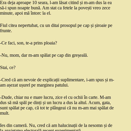
Era deja aproape 10 seara, l-am lăsat citind și m-am dus la ea
să-i spun noapte bună. Am stat ca fetele la povești vreo zece
minute, apoi mă întorc la el.
Fiul citea nepertubat, cu un ditai prosopul pe cap și șiroaie pe
frunte.
-Ce faci, son, te-a prins ploaia?
-Nu, mom, dar m-am spălat pe cap din greșeală.
Stai, ce?
-Cred că am nevoie de explicații suplimentare, i-am spus și m-
am așezat ușurel pe marginea patului.
-Dude, chiar nu e mare lucru, zice el cu ochii în carte. M-am
dus să mă spăl pe dinți și un lucru a dus la altul. Acum, gata,
sunt spălat pe cap, că tot te plângeai că nu m-am mai spălat de
mult.
Ies din cameră. Nu, cred că am halucinații de la nesomn și de
la anxietatea electorală recent experimentată.