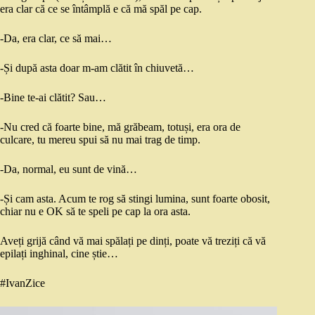
era clar că ce se întâmplă e că mă spăl pe cap.
-Da, era clar, ce să mai…
-Și după asta doar m-am clătit în chiuvetă…
-Bine te-ai clătit? Sau…
-Nu cred că foarte bine, mă grăbeam, totuși, era ora de
culcare, tu mereu spui să nu mai trag de timp.
-Da, normal, eu sunt de vină…
-Și cam asta. Acum te rog să stingi lumina, sunt foarte obosit,
chiar nu e OK să te speli pe cap la ora asta.
Aveți grijă când vă mai spălați pe dinți, poate vă treziți că vă
epilați inghinal, cine știe…
#IvanZice