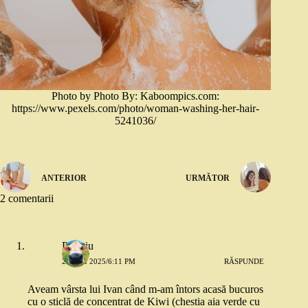
Photo by Photo By: Kaboompics.com:
https://www.pexels.com/photo/woman-washing-her-hair-
5241036/
ANTERIOR
URMĂTOR
2 comentarii
Potasiu
24 MAI 2025/6:11 PM
RĂSPUNDE
Aveam vârsta lui Ivan când m-am întors acasă bucuros
cu o sticlă de concentrat de Kiwi (chestia aia verde cu