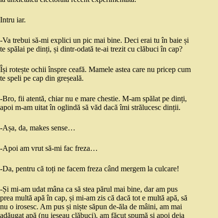
Intru iar.
-Va trebui să-mi explici un pic mai bine. Deci erai tu în baie și
te spălai pe dinți, și dintr-odată te-ai trezit cu clăbuci în cap?
Își rotește ochii înspre ceafă. Mamele astea care nu pricep cum
te speli pe cap din greșeală.
-Bro, fii atentă, chiar nu e mare chestie. M-am spălat pe dinți,
apoi m-am uitat în oglindă să văd dacă îmi strălucesc dinții.
-Așa, da, makes sense…
-Apoi am vrut să-mi fac freza…
-Da, pentru că toți ne facem freza când mergem la culcare!
-Și mi-am udat mâna ca să stea părul mai bine, dar am pus
prea multă apă în cap, și mi-am zis că dacă tot e multă apă, să
nu o irosesc. Am pus și niște săpun de-ăla de mâini, am mai
adăugat apă (nu ieșeau clăbuci), am făcut spumă și apoi deja