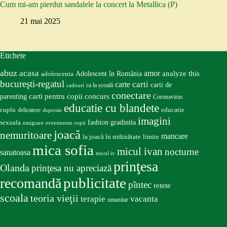
Cum mi-am pierdut sandalele la concert la Metallica (P)
21 mai 2025
Etichete
abuz
acasa
amor
Adolescent în România
analyze this
adolescenta
bucureşti-regatul
carte
carti
carti de
ca la școală
cadouri
conectare
carti pentru copii
concurs
parenting
Coronavirus
educatie cu blandete
educatie
cuplu
delicatese
depresie
imagini
fashion
gradinita
sexuala
emigrare
evenimente copii
joacă
nemuritoare
mancare
la joacă în străinătate
limite
mica sofia
micul ivan
nocturne
sanatoasa
micul iv
prinţesa
Olanda
prinţesa nu apreciază
publicitate
recomandă
pîntec
retete
scoala
teoria vieţii
terapie
vacanta
umanitar