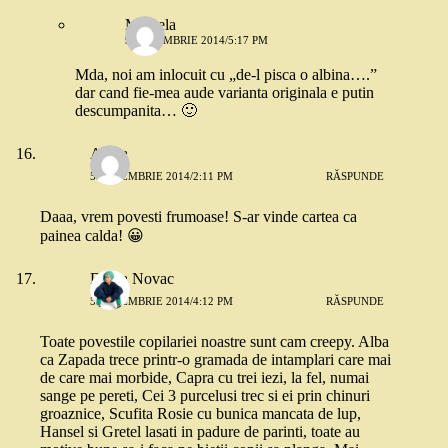
Mihaela
9 DECEMBRIE 2014/5:17 PM
Mda, noi am inlocuit cu „de-l pisca o albina….”
dar cand fie-mea aude varianta originala e putin
descumpanita… 🙂
Adela
5 DECEMBRIE 2014/2:11 PM
RĂSPUNDE
Daaa, vrem povesti frumoase! S-ar vinde cartea ca
painea calda! 😀
Diana Novac
5 DECEMBRIE 2014/4:12 PM
RĂSPUNDE
Toate povestile copilariei noastre sunt cam creepy. Alba
ca Zapada trece printr-o gramada de intamplari care mai
de care mai morbide, Capra cu trei iezi, la fel, numai
sange pe pereti, Cei 3 purcelusi trec si ei prin chinuri
groaznice, Scufita Rosie cu bunica mancata de lup,
Hansel si Gretel lasati in padure de parinti, toate au