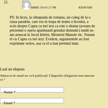
Alina
7 DECEMBRIE 2014/1:27 PM
RĂSPUNDE
PS: In liceu, la olimpiada de romana, un coleg de la o
clasa paralela, care era in trupa de teatru a liceului, a
scris despre Capra cu trei iezi ca este o drama (aveam de
prezentat o opera apartinand genului dramatic) multi ne-
am aruncat la Jocul Ielelor, Mesterul Manole etc. Numai
el cu Capra cu trei iezi. Evident, argumentele au fost
exprimate serios, asa ca el a luat premiul intai.
Lasă un răspuns
Adresa ta de email nu va fi publicată.
Câmpurile obligatorii sunt marcate
cu
*
Nume
*
Email
*