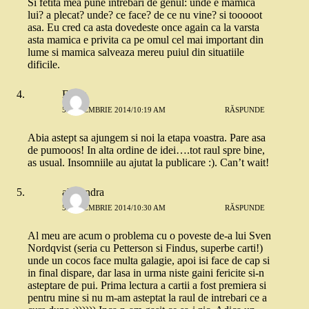
Si fetita mea pune intrebari de genul: unde e mamica
lui? a plecat? unde? ce face? de ce nu vine? si tooooot
asa. Eu cred ca asta dovedeste once again ca la varsta
asta mamica e privita ca pe omul cel mai important din
lume si mamica salveaza mereu puiul din situatiile
dificile.
Elena
5 DECEMBRIE 2014/10:19 AM
RĂSPUNDE
Abia astept sa ajungem si noi la etapa voastra. Pare asa
de pumooos! In alta ordine de idei….tot raul spre bine,
as usual. Insomniile au ajutat la publicare :). Can’t wait!
alexandra
5 DECEMBRIE 2014/10:30 AM
RĂSPUNDE
Al meu are acum o problema cu o poveste de-a lui Sven
Nordqvist (seria cu Petterson si Findus, superbe carti!)
unde un cocos face multa galagie, apoi isi face de cap si
in final dispare, dar lasa in urma niste gaini fericite si-n
asteptare de pui. Prima lectura a cartii a fost premiera si
pentru mine si nu m-am asteptat la raul de intrebari ce a