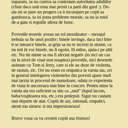
suparam, sa nu cumva sa contestam autoritatea adultilor
(chiar daca unii erau mai prosti ca parii din gard :). De-
aia mi se pare un progres ca ii incurajam pe copii sa
gandeasca, sa isi puna probleme morale, sa nu ia totul
de-a gata si regulile altora de bune.
Povestile teoretic aveau un rol moralizator – mesajul
trebuia sa fie unul pozitiv: binele invinge, daca faci bine
ti se intoarce binele, ai grija sa nu te increzi in straini, ca
nu toti iti vor binele, nu fi egoist, fii milos, ajuta-i pe altii
etc. Nu tin minte sa ma fi afectat negativ (in nici un caz
nu la nivel de visat urat noaptea) povestile, nici desenele
animate cu Tom si Jerry, care si ele au doze de violenta,
de rasism, etc. Ori nu eram eu empatica la varsta aia, ori
in general intelegerea violentelor din povesti apare mult
mai tarziu in procesul de maturizare, odata ce experienta
de viata le ancoreaza mai bine in concret. Pentru mine la
varsta aia era suficient sa stiu ca „raul” (lupul lacom,
baba/vrajitoarea rea, etc.) era pedepsit. Sigur nu cautam
mai departe de atat. Copiii de azi, rationali, empatici,
atenti ma uimesc si ma impresioneaza!
Bravo voua ca va cresteti copiii asa frumos!