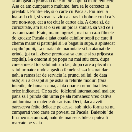
si am gasit o gramada de carti de copii la mare reducere.
Asa ca am cumparat o multime, fara sa le cercetez in
prealabil. Printre ele, si o carte cu Pacala. Fiu-meu a
luat-o la citit, si vreau sa zic ca a ras in hohote cred ca 3
ore non-stop, cat a tot citit la cartea aia. A doua zi, de
curiozitate, am luat-o si eu un pic la studiat, sa vad ce-i
asa amuzant. Frate, m-am ingrozit, mai rau ca-n filmele
de groaza: Pacala a taiat coada cainilor popii pe care ii
chema marar si patrunjel si i-a bagat in supa, a spintecat
copilu’ popii, l-a curatat de maruntaie si l-a atarnat de
grinda (pt ca ii zisese preoteasa sa curete si sa grijeasca
copilul), l-a omorat si pe popa nu mai stiu cum, dupa
care a inecat tot satul intr-un lac, dupa care a plecat in
satul urmator unde a gasit o femeie si s-a insurat dar
nah, a ramas iar de serviciu la prunci (ai lui, de data
asta) si i-a casapit si pe astia in felurite moduri (fara
intentie, de buna seama, atata doar ca omu’ lua literal
orice indicatie). Ce sa zic, folclorul international mai are
pana sa-l prinda din urma pe ala romanesc vreo cativa
ani lumina in materie de sadism. Deci, daca aveti
oaresceva fetite delicate pe acasa, sub nicio forma sa nu
cumparati vreo carte cu povesti cu Pacala. Baietoiu’ de
fiu-meu s-a amuzat, naturile mai sensibile ar putea fi
marcate pe viata…