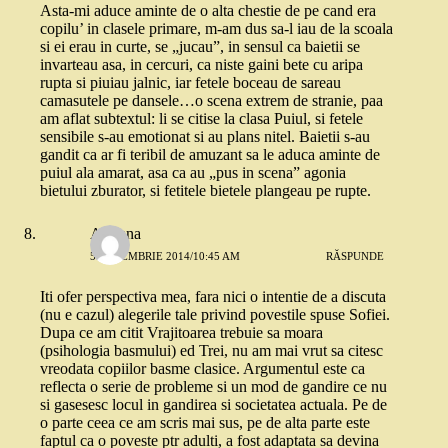
Asta-mi aduce aminte de o alta chestie de pe cand era
copilu’ in clasele primare, m-am dus sa-l iau de la scoala
si ei erau in curte, se „jucau”, in sensul ca baietii se
invarteau asa, in cercuri, ca niste gaini bete cu aripa
rupta si piuiau jalnic, iar fetele boceau de sareau
camasutele pe dansele…o scena extrem de stranie, paa
am aflat subtextul: li se citise la clasa Puiul, si fetele
sensibile s-au emotionat si au plans nitel. Baietii s-au
gandit ca ar fi teribil de amuzant sa le aduca aminte de
puiul ala amarat, asa ca au „pus in scena” agonia
bietului zburator, si fetitele bietele plangeau pe rupte.
Adriana
5 DECEMBRIE 2014/10:45 AM
RĂSPUNDE
Iti ofer perspectiva mea, fara nici o intentie de a discuta
(nu e cazul) alegerile tale privind povestile spuse Sofiei.
Dupa ce am citit Vrajitoarea trebuie sa moara
(psihologia basmului) ed Trei, nu am mai vrut sa citesc
vreodata copiilor basme clasice. Argumentul este ca
reflecta o serie de probleme si un mod de gandire ce nu
si gasesesc locul in gandirea si societatea actuala. Pe de
o parte ceea ce am scris mai sus, pe de alta parte este
faptul ca o poveste ptr adulti, a fost adaptata sa devina