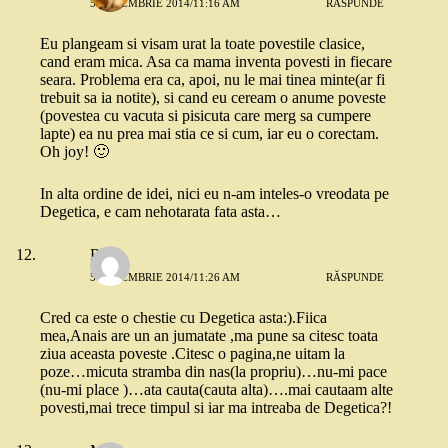
5 DECEMBRIE 2014/11:16 AM
RĂSPUNDE
Eu plangeam si visam urat la toate povestile clasice,
cand eram mica. Asa ca mama inventa povesti in fiecare
seara. Problema era ca, apoi, nu le mai tinea minte(ar fi
trebuit sa ia notite), si cand eu ceream o anume poveste
(povestea cu vacuta si pisicuta care merg sa cumpere
lapte) ea nu prea mai stia ce si cum, iar eu o corectam.
Oh joy! 🙂
In alta ordine de idei, nici eu n-am inteles-o vreodata pe
Degetica, e cam nehotarata fata asta…
Rox
5 DECEMBRIE 2014/11:26 AM
RĂSPUNDE
Cred ca este o chestie cu Degetica asta:).Fiica
mea,Anais are un an jumatate ,ma pune sa citesc toata
ziua aceasta poveste .Citesc o pagina,ne uitam la
poze…micuta stramba din nas(la propriu)…nu-mi pace
(nu-mi place )…ata cauta(cauta alta)….mai cautaam alte
povesti,mai trece timpul si iar ma intreaba de Degetica?!