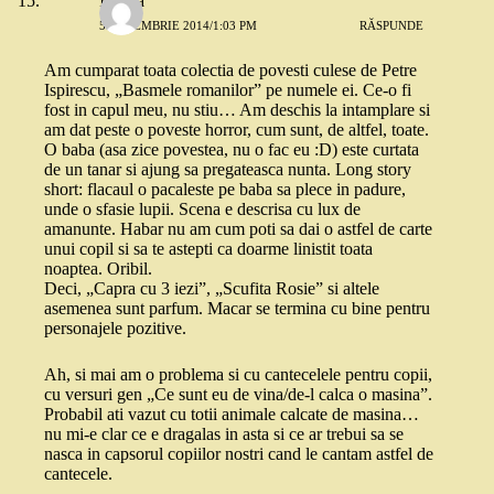
Icstina
5 DECEMBRIE 2014/1:03 PM
RĂSPUNDE
Am cumparat toata colectia de povesti culese de Petre
Ispirescu, „Basmele romanilor” pe numele ei. Ce-o fi
fost in capul meu, nu stiu… Am deschis la intamplare si
am dat peste o poveste horror, cum sunt, de altfel, toate.
O baba (asa zice povestea, nu o fac eu :D) este curtata
de un tanar si ajung sa pregateasca nunta. Long story
short: flacaul o pacaleste pe baba sa plece in padure,
unde o sfasie lupii. Scena e descrisa cu lux de
amanunte. Habar nu am cum poti sa dai o astfel de carte
unui copil si sa te astepti ca doarme linistit toata
noaptea. Oribil.
Deci, „Capra cu 3 iezi”, „Scufita Rosie” si altele
asemenea sunt parfum. Macar se termina cu bine pentru
personajele pozitive.
Ah, si mai am o problema si cu cantecelele pentru copii,
cu versuri gen „Ce sunt eu de vina/de-l calca o masina”.
Probabil ati vazut cu totii animale calcate de masina…
nu mi-e clar ce e dragalas in asta si ce ar trebui sa se
nasca in capsorul copiilor nostri cand le cantam astfel de
cantecele.