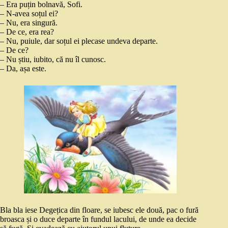
– Era puțin bolnavă, Sofi.
– N-avea soțul ei?
– Nu, era singură.
– De ce, era rea?
– Nu, puiule, dar soțul ei plecase undeva departe.
– De ce?
– Nu știu, iubito, că nu îl cunosc.
– Da, așa este.
Bla bla iese Degețica din floare, se iubesc ele două, pac o fură
broasca și o duce departe în fundul lacului, de unde ea decide