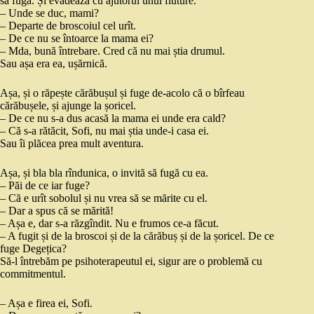
să fugă. Și evadează cu ajutorul unui fluture.
– Unde se duc, mami?
– Departe de broscoiul cel urît.
– De ce nu se întoarce la mama ei?
– Mda, bună întrebare. Cred că nu mai știa drumul.
Sau așa era ea, ușărnică.
Așa, și o răpește cărăbușul și fuge de-acolo că o bîrfeau
cărăbușele, și ajunge la șoricel.
– De ce nu s-a dus acasă la mama ei unde era cald?
– Că s-a rătăcit, Sofi, nu mai știa unde-i casa ei.
Sau îi plăcea prea mult aventura.
Așa, și bla bla rîndunica, o invită să fugă cu ea.
– Păi de ce iar fuge?
– Că e urît sobolul și nu vrea să se mărite cu el.
– Dar a spus că se mărită!
– Așa e, dar s-a răzgîndit. Nu e frumos ce-a făcut.
– A fugit și de la broscoi și de la cărăbuș și de la șoricel. De ce
fuge Degețica?
Să-l întrebăm pe psihoterapeutul ei, sigur are o problemă cu
commitmentul.
– Așa e firea ei, Sofi.