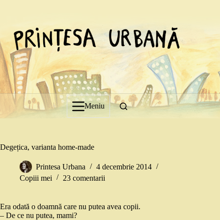
Sari
la
conținut
Meniu
Degețica, varianta home-made
Printesa Urbana
4 decembrie 2014
Copiii mei
23 comentarii
Era odată o doamnă care nu putea avea copii.
– De ce nu putea, mami?