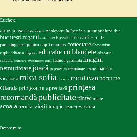
Etichete
abuz
acasa
amor
Adolescent în România
analyze this
adolescenta
bucureşti-regatul
carte
carti
carti de
ca la școală
cadouri
conectare
carti pentru copii
concurs
parenting
Coronavirus
educatie cu blandete
educatie
cuplu
delicatese
depresie
imagini
fashion
gradinita
sexuala
emigrare
evenimente copii
joacă
nemuritoare
mancare
la joacă în străinătate
limite
mica sofia
micul ivan
nocturne
sanatoasa
micul iv
prinţesa
Olanda
prinţesa nu apreciază
publicitate
recomandă
pîntec
retete
scoala
teoria vieţii
terapie
vacanta
umanitar
Despre mine