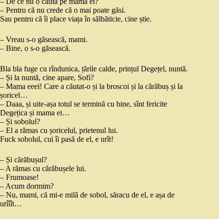
– De ce nu o caută pe mama ei?
– Pentru că nu crede că o mai poate găsi.
Sau pentru că îi place viața în sălbăticie, cine știe.
– Vreau s-o găsească, mami.
– Bine, o s-o găsească.
Bla bla fuge cu rîndunica, țările calde, prințul Degețel, nuntă.
– Și la nuntă, cine apare, Sofi?
– Mama eeei! Care a căutat-o și la broscoi și la cărăbuș și la
șoricel…
– Daaa, și uite-așa totul se termină cu bine, sînt fericite
Degețica și mama ei…
– Și sobolul?
– El a rămas cu șoricelul, prietenul lui.
Fuck sobolul, cui îi pasă de el, e urît!
– Și cărăbușul?
– A rămas cu cărăbușele lui.
– Frumoase!
– Acum dormim?
– Nu, mami, că mi-e milă de sobol, săracu de el, e așa de
urîîît…