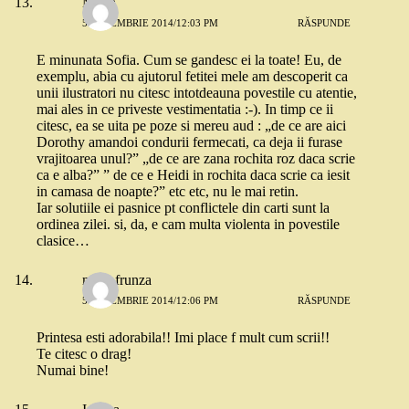
Maria
5 DECEMBRIE 2014/12:03 PM
RĂSPUNDE
E minunata Sofia. Cum se gandesc ei la toate! Eu, de
exemplu, abia cu ajutorul fetitei mele am descoperit ca
unii ilustratori nu citesc intotdeauna povestile cu atentie,
mai ales in ce priveste vestimentatia :-). In timp ce ii
citesc, ea se uita pe poze si mereu aud : „de ce are aici
Dorothy amandoi condurii fermecati, ca deja ii furase
vrajitoarea unul?” „de ce are zana rochita roz daca scrie
ca e alba?” ” de ce e Heidi in rochita daca scrie ca iesit
in camasa de noapte?” etc etc, nu le mai retin.
Iar solutiile ei pasnice pt conflictele din carti sunt la
ordinea zilei. si, da, e cam multa violenta in povestile
clasice…
mary frunza
5 DECEMBRIE 2014/12:06 PM
RĂSPUNDE
Printesa esti adorabila!! Imi place f mult cum scrii!!
Te citesc o drag!
Numai bine!