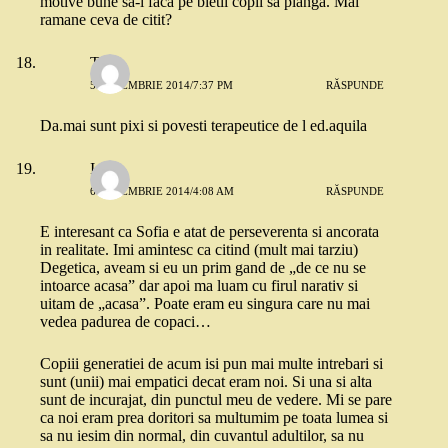
motive bune sa-i faca pe bietii copii sa planga. Mai
ramane ceva de citit?
Tania
5 DECEMBRIE 2014/7:37 PM
RĂSPUNDE
Da.mai sunt pixi si povesti terapeutice de l ed.aquila
Io
6 DECEMBRIE 2014/4:08 AM
RĂSPUNDE
E interesant ca Sofia e atat de perseverenta si ancorata
in realitate. Imi amintesc ca citind (mult mai tarziu)
Degetica, aveam si eu un prim gand de „de ce nu se
intoarce acasa” dar apoi ma luam cu firul narativ si
uitam de „acasa”. Poate eram eu singura care nu mai
vedea padurea de copaci…
Copiii generatiei de acum isi pun mai multe intrebari si
sunt (unii) mai empatici decat eram noi. Si una si alta
sunt de incurajat, din punctul meu de vedere. Mi se pare
ca noi eram prea doritori sa multumim pe toata lumea si
sa nu iesim din normal, din cuvantul adultilor, sa nu