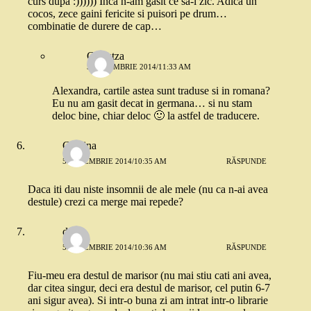
curs dupa :)))))) Inca n-am gasit ce sa-i zic. Adica un
cocos, zece gaini fericite si puisori pe drum…
combinatie de durere de cap…
Crinutza
5 DECEMBRIE 2014/11:33 AM
Alexandra, cartile astea sunt traduse si in romana?
Eu nu am gasit decat in germana… si nu stam
deloc bine, chiar deloc 🙂 la astfel de traducere.
Cristina
5 DECEMBRIE 2014/10:35 AM
RĂSPUNDE
Daca iti dau niste insomnii de ale mele (nu ca n-ai avea
destule) crezi ca merge mai repede?
deea
5 DECEMBRIE 2014/10:36 AM
RĂSPUNDE
Fiu-meu era destul de marisor (nu mai stiu cati ani avea,
dar citea singur, deci era destul de marisor, cel putin 6-7
ani sigur avea). Si intr-o buna zi am intrat intr-o librarie