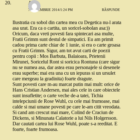
Alina
7 DECEMBRIE 2014/1:24 PM
RĂSPUNDE
Ilustratia cu sobol din cartea mea cu Degetica nu-l arata
asa urat. Era ca o cartita, un soricel-sobolan asa:))
Oricum, daca vreti povesti fara spintecari asa multe,
Fratii Grimm sunt destul de simpatici. Eu am primit
cadou prima carte chiar de 1 iunie, si era o carte groasa
cu Fratii Grimm. Sigur, am tot avut carti de poezii
pentru copii : Mos Barbuta, Balaioara, Prietenii
Mirunei, Soricelul Ront si soricica Rontuna (care sigur
nu se numea asa, dar astea erau personajele si desenele
erau superbe; mai era una cu un iepuras si un ursulet
care mergeau la gradinita) foarte dragute.
Sunt povesti care m-au marcat putin mai mult: orice de
Hans Cristian Andersen, mai ales cele in care obiectele
sunt insufletite; o carte veche de-a tatei, Tichia
intelepciunii de Rose Wuhl, cu cele mai frumoase, mai
calde si mai umane povesti pe care le-am citit vreodata.
Si cand am crescut mai mare, Colind de Craciun de
Dickens, si Minunata Calatorie a lui Nils Holgersson.
Dar cautati cartea lui Rose Wuhl, poate s-a reeditat. E
foarte, foarte frumoasa.