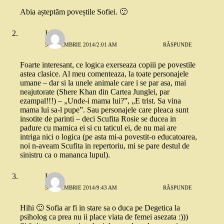
Abia așteptăm poveștile Sofiei. 🙂
Ioana
5 DECEMBRIE 2014/2:01 AM
RĂSPUNDE
Foarte interesant, ce logica exerseaza copiii pe povestile
astea clasice. Al meu comenteaza, la toate personajele
umane – dar si la unele animale care i se par asa, mai
neajutorate (Shere Khan din Cartea Junglei, par
ezampal!!!) – „Unde-i mama lui?”, „E trist. Sa vina
mama lui sa-l pupe”. Sau personajele care pleaca sunt
insotite de parinti – deci Scufita Rosie se ducea in
padure cu mamica ei si cu taticul ei, de nu mai are
intriga nici o logica (pe asta mi-a povestit-o educatoarea,
noi n-aveam Scufita in repertoriu, mi se pare destul de
sinistru ca o mananca lupul).
Liz
5 DECEMBRIE 2014/9:43 AM
RĂSPUNDE
Hihi 🙂 Sofia ar fi in stare sa o duca pe Degetica la
psiholog ca prea nu ii place viata de femei asezata :)))