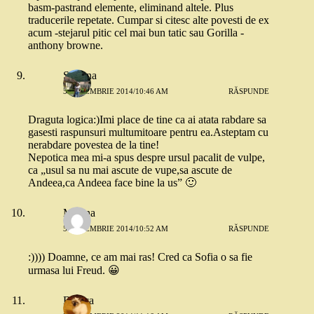
basm-pastrand elemente, eliminand altele. Plus
traducerile repetate. Cumpar si citesc alte povesti de ex
acum -stejarul pitic cel mai bun tatic sau Gorilla -
anthony browne.
Simona
5 DECEMBRIE 2014/10:46 AM
RĂSPUNDE
Draguta logica:)Imi place de tine ca ai atata rabdare sa
gasesti raspunsuri multumitoare pentru ea.Asteptam cu
nerabdare povestea de la tine!
Nepotica mea mi-a spus despre ursul pacalit de vulpe,
ca „usul sa nu mai ascute de vupe,sa ascute de
Andeea,ca Andeea face bine la us” 🙂
Mirona
5 DECEMBRIE 2014/10:52 AM
RĂSPUNDE
:)))) Doamne, ce am mai ras! Cred ca Sofia o sa fie
urmasa lui Freud. 😀
Bianca