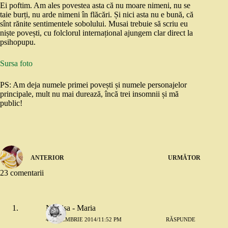
Ei poftim. Am ales povestea asta că nu moare nimeni, nu se
taie burți, nu arde nimeni în flăcări. Și nici asta nu e bună, că
sînt rănite sentimentele sobolului. Musai trebuie să scriu eu
niște povești, cu folclorul internațional ajungem clar direct la
psihopupu.
Sursa foto
PS: Am deja numele primei povești și numele personajelor
principale, mult nu mai durează, încă trei insomnii și mă
public!
ANTERIOR
URMĂTOR
23 comentarii
Narcisa - Maria
4 DECEMBRIE 2014/11:52 PM
RĂSPUNDE