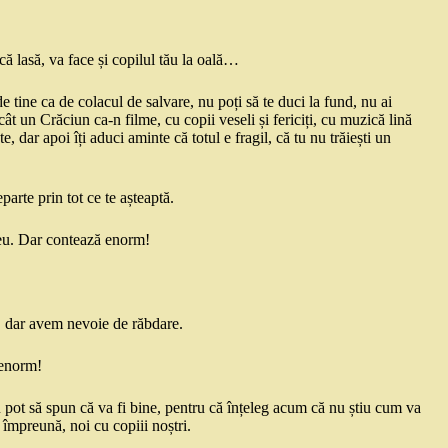
că lasă, va face și copilul tău la oală…
e tine ca de colacul de salvare, nu poți să te duci la fund, nu ai
ecât un Crăciun ca-n filme, cu copii veseli și fericiți, cu muzică lină
te, dar apoi îți aduci aminte că totul e fragil, că tu nu trăiești un
arte prin tot ce te așteaptă.
reu. Dar contează enorm!
rat, dar avem nevoie de răbdare.
 enorm!
Nu pot să spun că va fi bine, pentru că înțeleg acum că nu știu cum va
împreună, noi cu copiii noștri.