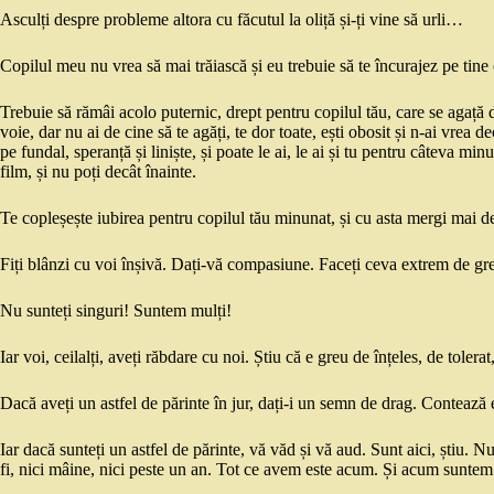
Asculți despre probleme altora cu făcutul la oliță și-ți vine să urli…
Copilul meu nu vrea să mai trăiască și eu trebuie să te încurajez pe tine 
Trebuie să rămâi acolo puternic, drept pentru copilul tău, care se agață d
voie, dar nu ai de cine să te agăți, te dor toate, ești obosit și n-ai vrea d
pe fundal, speranță și liniște, și poate le ai, le ai și tu pentru câteva minu
film, și nu poți decât înainte.
Te copleșește iubirea pentru copilul tău minunat, și cu asta mergi mai dep
Fiți blânzi cu voi înșivă. Dați-vă compasiune. Faceți ceva extrem de g
Nu sunteți singuri! Suntem mulți!
Iar voi, ceilalți, aveți răbdare cu noi. Știu că e greu de înțeles, de tole
Dacă aveți un astfel de părinte în jur, dați-i un semn de drag. Contează
Iar dacă sunteți un astfel de părinte, vă văd și vă aud. Sunt aici, știu. 
fi, nici mâine, nici peste un an. Tot ce avem este acum. Și acum suntem 