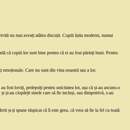
vită nu mai aveați atâtea discuții. Copiii ăștia moderni, numai
adă că copiii lor sunt bine pentru că ei au fost părinți buni. Pentru
ăți emoționale. Care nu sunt din vina noastră sau a lor.
 au fost loviți, pedepsiți pentru unicitatea lor, așa că și-au ascuns-o
și și-au ciopârțit sinele care să fie incluși, sau dimpotrivă, s-au
erit și-ți spune răspicat că îi este greu, că vrea să fie la fel cu toată