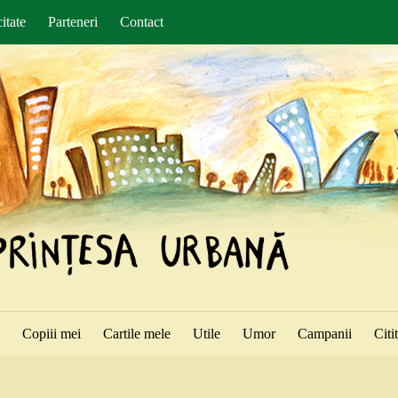
itate
Parteneri
Contact
ă
Copiii mei
Cartile mele
Utile
Umor
Campanii
Citi