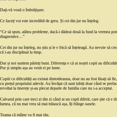
Dați-vă vouă o îmbrățișare.
Ce faceți voi este incredibil de greu. Și cei din jur nu înțeleg.
“Ce să spun, atâtea probleme, dacă-i dădeai două la fund la vremea potri
diagnostice…”
Cei din jur nu înțeleg, nu știu și le e frică să înțeleagă. Au nevoie să cre
că i-au disciplinat la timp.
Dar și noi suntem părinți buni. Diferența e că ai noștri copii au dificult
Pur și simplu așa au venit ei pe lume.
Copiii cu dificultăți au existat dintotdeauna, doar nu au fost lăsați să fie,
cu prețul propriului adevăr. Au învățat că sunt iubiți doar când se prefac 
revoltat la tinerețe și-au plecat departe de familia care nu i-a acceptat.
Calvarul prin care treci zi din zi când ai un copil diferit, care știe că e dif
lumea, că nu mai vrea să mai trăiască așa, îți frânge oasele.
Teama că mâine va fi mai rău.