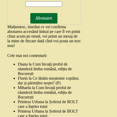
Mulțumesc, imediat ce vei confirma
abonarea accesând linkul pe care îl vei primi
chiar acum pe email, vei primi un mesaj de
la mine de fiecare dată cînd voi posta un text
nou!
Cele mai noi comentarii
Diana
la
Cum învață proful de
olandeză limba română, ediția de
București
Florin
la
Ce lăsăm moștenire copiilor,
dar și părinților noștri? (P)
Mihaela
la
Cum învață proful de
olandeză limba română, ediția de
București
Printesa Urbana
la
Șoferul de BOLT
care a înțeles totul
Printesa Urbana
la
Șoferul de BOLT
care a înțeles totul