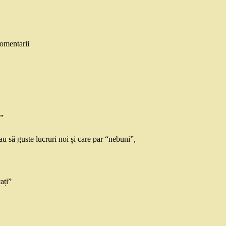
omentarii
i”
sau să guste lucruri noi și care par “nebuni”,
ați”