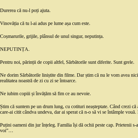
Durerea că nu-l poți ajuta.
Vinovăția că tu l-ai adus pe lume așa cum este.
Coșmarurile, grijile, plânsul de unul singur, neputința.
NEPUTINȚA.
Pentru noi, părinții de copii altfel, Sărbătorile sunt diferite. Sunt grele.
Ne dorim Sărbătorile liniștite din filme. Dar știm că nu le vom avea ni
realitatea noastră de zi cu zi se întoarce.
Ne iubim copiii și învățăm să fim ce au nevoie.
Știm că suntem pe un drum lung, cu cotituri neașteptate. Când crezi că a
care-ai citit cândva undeva, dar ai sperat că n-o să vi se întâmple vouă. Mer
Puțini oameni din jur înțeleg. Familia își dă ochii peste cap. Prietenii s-
voi”…