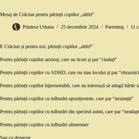
Mesaj de Crăciun pentru părinții copiilor „altfel”
Printesa Urbana
25 decembrie 2024
Parenting
11 c
E Crăciun și pentru noi, părinții copiilor „altfel”
Pentru părinții copiilor anxioși, care au ticuri și par “ciudați”
Pentru părinții copiilor cu ADHD, care nu stau locului și par “obraznic
Pentru părinții copiilor hipersensibli, care nu tolerează să atingă hârtie 
Pentru părinții copiilor cu tulburări opoziționiste, care par “nesimțiți”
Pentru părinții copiilor cu tulburări din spectrul autist, care par “neadapt
Pentru părinții copiilor cu tulburări alimentare
Sau cu depresie