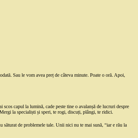
ciodată. Sau le vom avea preț de câteva minute. Poate o oră. Apoi,
i scos capul la lumină, cade peste tine o avalanșă de lucruri despre
gi la specialiști și speri, te rogi, discuți, plângi, te ridici.
au săturat de problemele tale. Unii nici nu te mai sună, “iar e rău la