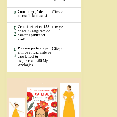
0
Cum am grijă de
Citește
mama de la distanță
1
0
Ce mai iei azi cu 158
Citește
de lei? O asigurare de
2
călătorii pentru tot
anul!
0
Poți să-i protejezi pe
Citește
alții de stricăciunile pe
3
care le faci tu –
asigurarea civilă My
Apologies