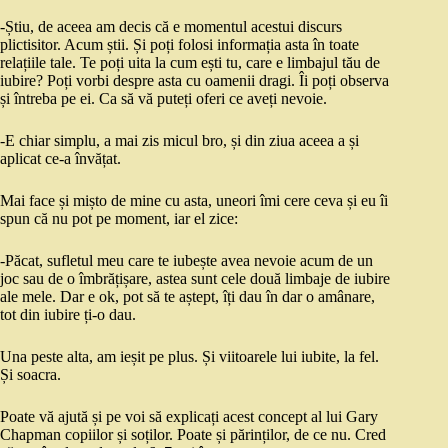
-Știu, de aceea am decis că e momentul acestui discurs
plictisitor. Acum știi. Și poți folosi informația asta în toate
relațiile tale. Te poți uita la cum ești tu, care e limbajul tău de
iubire? Poți vorbi despre asta cu oamenii dragi. Îi poți observa
și întreba pe ei. Ca să vă puteți oferi ce aveți nevoie.
-E chiar simplu, a mai zis micul bro, și din ziua aceea a și
aplicat ce-a învățat.
Mai face și mișto de mine cu asta, uneori îmi cere ceva și eu îi
spun că nu pot pe moment, iar el zice:
-Păcat, sufletul meu care te iubește avea nevoie acum de un
joc sau de o îmbrățișare, astea sunt cele două limbaje de iubire
ale mele. Dar e ok, pot să te aștept, îți dau în dar o amânare,
tot din iubire ți-o dau.
Una peste alta, am ieșit pe plus. Și viitoarele lui iubite, la fel.
Și soacra.
Poate vă ajută și pe voi să explicați acest concept al lui Gary
Chapman copiilor și soților. Poate și părinților, de ce nu. Cred