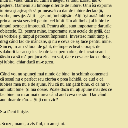
mult în viață, dacă nu cumva alegeți să trăiți izolați într-o
peșteră. Oamenii au limbaje diferite de iubire. Unii își exprimă
iubirea și așteaptă să primească ca dar de iubire declarații,
vorbe, mesaje. Alții – gesturi, îmbrățișări. Alții își arată iubirea
prin a presta servicii pentru cel iubit. Un alt limbaj al iubirii e
timpul petrecut împreună. Pentru alții, sunt importante darurile,
obiectele. Ei, pentru mine, importante sunt actele de grijă, dar
și vorbele și timpul petrecut împreună. Investesc mult timp și
drag când fac de mâncare, și nu e ceva ce aș face pentru mine.
Sincer, m-am săturat de gătit, de împerecheat ciorapi, de
salahorit la sacoșele alea de la supermarket, de lucrat searat
târziu ca să mă pot juca ziua cu voi, dar e ceva ce fac cu drag
și iubire, chiar dacă mi-e greu.
Când voi nu spuneți mai nimic de bine, în schimb comentați
că sosul nu e perfect sau ciorba e prea lichidă, ce aud e că
iubirea mea nu e de ajuns. Nu că nu am gătit bine, ci că nu v-
am iubit bine. Și mă doare. Poate dacă mi-ați spune mai des ce
fac bine nu m-ar mai durea când aud ceva de rău. Dar când
aud doar de rău… Știți cum zic?
S-a făcut liniște.
-Scuze, mami, a zis fiul, nu am știut.