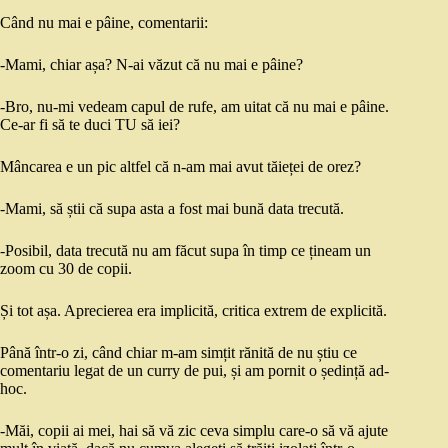
Când nu mai e pâine, comentarii:
-Mami, chiar așa? N-ai văzut că nu mai e pâine?
-Bro, nu-mi vedeam capul de rufe, am uitat că nu mai e pâine.
Ce-ar fi să te duci TU să iei?
Mâncarea e un pic altfel că n-am mai avut tăieței de orez?
-Mami, să știi că supa asta a fost mai bună data trecută.
-Posibil, data trecută nu am făcut supa în timp ce țineam un
zoom cu 30 de copii.
Și tot așa. Aprecierea era implicită, critica extrem de explicită.
Până într-o zi, când chiar m-am simțit rănită de nu știu ce
comentariu legat de un curry de pui, și am pornit o ședință ad-
hoc.
-Măi, copii ai mei, hai să vă zic ceva simplu care-o să vă ajute