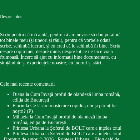
Despre mine
Scriu pentru că mă ajută, pentru că am nevoie să dau pe-afară
tot binele meu (și uneori și răul), pentru că vorbele odată
scrise, schimbă lucruri, și eu cred că le schimbă în bine. Scriu
despre copiii mei, despre mine, despre tot ce ne face viața
frumoasă. Încerc să ajut cu informații bine documentate, cu
simțăminte și experiențele noastre, cu lucruri și stări.
Cele mai recente comentarii
Diana
la
Cum învață proful de olandeză limba română,
ediția de București
Florin
la
Ce lăsăm moștenire copiilor, dar și părinților
noștri? (P)
Mihaela
la
Cum învață proful de olandeză limba
română, ediția de București
Printesa Urbana
la
Șoferul de BOLT care a înțeles totul
Printesa Urbana
la
Șoferul de BOLT care a înțeles totul
Drepturi de autor © 2026 - Printesa Urbana – Blog cald de