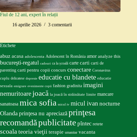
Fiul de 12 ani, expert în relații
16 aprilie 2026
3 comentarii
Etichete
abuz
acasa
amor
Adolescent în România
analyze this
adolescenta
bucureşti-regatul
carte
carti
carti de
ca la școală
cadouri
conectare
carti pentru copii
concurs
parenting
Coronavirus
educatie cu blandete
educatie
cuplu
delicatese
depresie
imagini
fashion
gradinita
sexuala
emigrare
evenimente copii
joacă
nemuritoare
mancare
la joacă în străinătate
limite
mica sofia
micul ivan
nocturne
sanatoasa
micul iv
prinţesa
Olanda
prinţesa nu apreciază
publicitate
recomandă
pîntec
retete
scoala
teoria vieţii
terapie
vacanta
umanitar