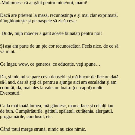
-Mulțumesc că ai gătit pentru mine/noi, mami!
Dacă are prieteni la masă, recunoștința e și mai clar exprimată,
îl înghiontește și pe oaspete să zică ceva:
-Dude, mijn moeder a gătit aceste bunătăți pentru noi!
Și așa am parte de un pic cor recunoscător. Feels nice, de ce să
vă mint.
Ce înger, wow, ce generos, ce educație, veți spune…
Da, și mie mi se pare ceva deosebit și mă bucur de fiecare dată
să-l aud, dar să știți că pentru a ajunge aici am escaladat și am
coborât, da, mai ales la vale am luat-o (cu capul) multe
Everesturi.
Ca la mai toată lumea, mă gândesc, mama face și ceilalți iau
de bun. Cumpărăturile, gătitul, spălatul, curățenia, alergatul,
programările, condusul, etc.
Când totul merge strună, nimic nu zice nimic.