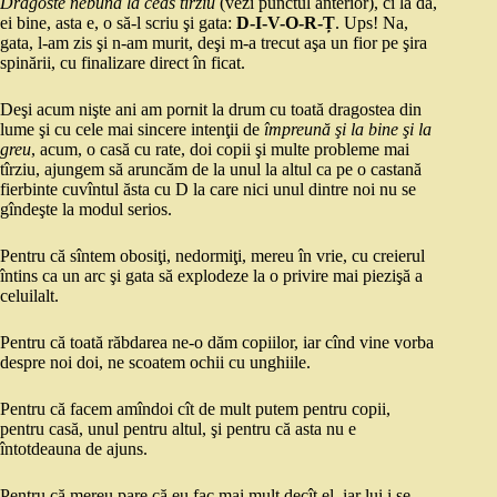
Dragoste nebună la ceas tîrziu
(vezi punctul anterior), ci la da,
ei bine, asta e, o să-l scriu şi gata:
D-I-V-O-R-Ț
. Ups! Na,
gata, l-am zis şi n-am murit, deşi m-a trecut aşa un fior pe şira
spinării, cu finalizare direct în ficat.
Deşi acum nişte ani am pornit la drum cu toată dragostea din
lume şi cu cele mai sincere intenţii de
împreună şi la bine şi la
greu
, acum, o casă cu rate, doi copii şi multe probleme mai
tîrziu, ajungem să aruncăm de la unul la altul ca pe o castană
fierbinte cuvîntul ăsta cu D la care nici unul dintre noi nu se
gîndeşte la modul serios.
Pentru că sîntem obosiţi, nedormiţi, mereu în vrie, cu creierul
întins ca un arc şi gata să explodeze la o privire mai piezişă a
celuilalt.
Pentru că toată răbdarea ne-o dăm copiilor, iar cînd vine vorba
despre noi doi, ne scoatem ochii cu unghiile.
Pentru că facem amîndoi cît de mult putem pentru copii,
pentru casă, unul pentru altul, şi pentru că asta nu e
întotdeauna de ajuns.
Pentru că mereu pare că eu fac mai mult decît el, iar lui i se