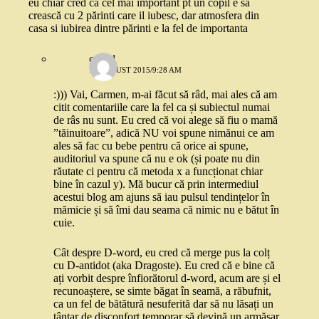
eu chiar cred ca cel mai important pt un copil e sa
crească cu 2 părinti care il iubesc, dar atmosfera din
casa si iubirea dintre părinti e la fel de importanta
catgal
10 AUGUST 2015/9:28 AM
:))) Vai, Carmen, m-ai făcut să râd, mai ales că am
citit comentariile care la fel ca și subiectul numai
de râs nu sunt. Eu cred că voi alege să fiu o mamă
”tăinuitoare”, adică NU voi spune nimănui ce am
ales să fac cu bebe pentru că orice ai spune,
auditoriul va spune că nu e ok (și poate nu din
răutate ci pentru că metoda x a funcționat chiar
bine în cazul y). Mă bucur că prin intermediul
acestui blog am ajuns să iau pulsul tendințelor în
mămicie și să îmi dau seama că nimic nu e bătut în
cuie.
Cât despre D-word, eu cred că merge pus la colț
cu D-antidot (aka Dragoste). Eu cred că e bine că
ați vorbit despre înfiorătorul d-word, acum are și el
recunoaștere, se simte băgat în seamă, a răbufnit,
ca un fel de bătătură nesuferită dar să nu lăsați un
țânțar de disconfort temporar să devină un armăsar