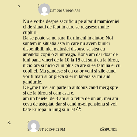
laura
10 AUGUST 2015/10:09 AM
Nu e vorba despre sacrificiu pe altarul mamiceniei
ci de situatii de fapt in care se regasesc multe
cupluri.
Ba se poate sa nu sara fix nimeni in ajutor. Noi
suntem in situatia asta in care nu avem bunici
disponibili, nici matusici dispuse sa stea cu
amandoi copii o zi intreaga. Bona am dar doar de
luni pana vineri de la 10 la 18 cat sunt eu la birou,
nicio ora si nicio zi in plus ca are si ea familia ei cu
copii ei. Ma gandesc si eu ca or veni si zile cand
vor fi mari si or pleca si ei in tabara sa-mi aud
gandurile.
De „me time”am parte in autobuz cand merg spre
si de la birou si cam asta e.
am un baietel de 3 ani si o fetita de un an, mai am
ceva de asteptat, dar si cand m-oi pensiona si voi
bate Europa in lung si-n lat 🙂
Greta
9 AUGUST 2015/9:52 PM
RĂSPUNDE