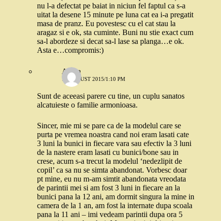
nu l-a defectat pe baiat in niciun fel faptul ca s-a
uitat la desene 15 minute pe luna cat ea i-a pregatit
masa de pranz. Eu povestesc cu el cat stau la
aragaz si e ok, sta cuminte. Buni nu stie exact cum
sa-l abordeze si decat sa-l lase sa planga…e ok.
Asta e…compromis:)
Adina
10 AUGUST 2015/1:10 PM
Sunt de aceeasi parere cu tine, un cuplu sanatos
alcatuieste o familie armonioasa.
Sincer, mie mi se pare ca de la modelul care se
purta pe vremea noastra cand noi eram lasati cate
3 luni la bunici in fiecare vara sau efectiv la 3 luni
de la nastere eram lasati cu bunici/bone sau in
crese, acum s-a trecut la modelul ‘nedezlipit de
copil’ ca sa nu se simta abandonat. Vorbesc doar
pt mine, eu nu m-am simtit abandonata vreodata
de parintii mei si am fost 3 luni in fiecare an la
bunici pana la 12 ani, am dormit singura la mine in
camera de la 1 an, am fost la internate dupa scoala
pana la 11 ani – imi vedeam parintii dupa ora 5