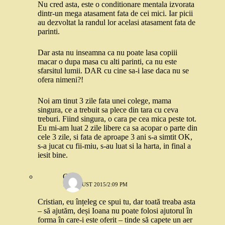
Nu cred asta, este o conditionare mentala izvorata
dintr-un mega atasament fata de cei mici. Iar picii
au dezvoltat la randul lor acelasi atasament fata de
parinti.
Dar asta nu inseamna ca nu poate lasa copiii
macar o dupa masa cu alti parinti, ca nu este
sfarsitul lumii. DAR cu cine sa-i lase daca nu se
ofera nimeni?!
Noi am tinut 3 zile fata unei colege, mama
singura, ce a trebuit sa plece din tara cu ceva
treburi. Fiind singura, o cara pe cea mica peste tot.
Eu mi-am luat 2 zile libere ca sa acopar o parte din
cele 3 zile, si fata de aproape 3 ani s-a simtit OK,
s-a jucat cu fii-miu, s-au luat si la harta, in final a
iesit bine.
Greta
10 AUGUST 2015/2:09 PM
Cristian, eu înțeleg ce spui tu, dar toată treaba asta
– să ajutăm, deși Ioana nu poate folosi ajutorul în
forma în care-i este oferit – tinde să capete un aer