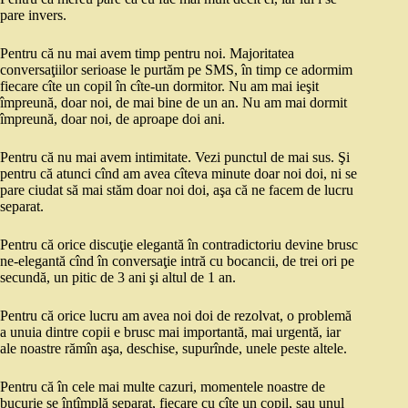
pare invers.
Pentru că nu mai avem timp pentru noi. Majoritatea
conversaţiilor serioase le purtăm pe SMS, în timp ce adormim
fiecare cîte un copil în cîte-un dormitor. Nu am mai ieşit
împreună, doar noi, de mai bine de un an. Nu am mai dormit
împreună, doar noi, de aproape doi ani.
Pentru că nu mai avem intimitate. Vezi punctul de mai sus. Şi
pentru că atunci cînd am avea cîteva minute doar noi doi, ni se
pare ciudat să mai stăm doar noi doi, aşa că ne facem de lucru
separat.
Pentru că orice discuţie elegantă în contradictoriu devine brusc
ne-elegantă cînd în conversaţie intră cu bocancii, de trei ori pe
secundă, un pitic de 3 ani şi altul de 1 an.
Pentru că orice lucru am avea noi doi de rezolvat, o problemă
a unuia dintre copii e brusc mai importantă, mai urgentă, iar
ale noastre rămîn aşa, deschise, supurînde, unele peste altele.
Pentru că în cele mai multe cazuri, momentele noastre de
bucurie se întîmplă separat, fiecare cu cîte un copil, sau unul