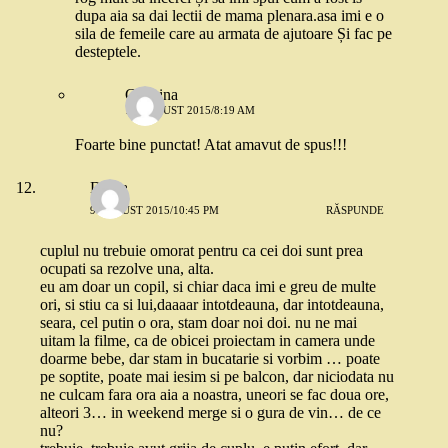
dupa aia sa dai lectii de mama plenara.asa imi e o
sila de femeile care au armata de ajutoare Și fac pe
desteptele.
Geanina
14 AUGUST 2015/8:19 AM
Foarte bine punctat! Atat amavut de spus!!!
Diana
9 AUGUST 2015/10:45 PM
RĂSPUNDE
cuplul nu trebuie omorat pentru ca cei doi sunt prea
ocupati sa rezolve una, alta.
eu am doar un copil, si chiar daca imi e greu de multe
ori, si stiu ca si lui,daaaar intotdeauna, dar intotdeauna,
seara, cel putin o ora, stam doar noi doi. nu ne mai
uitam la filme, ca de obicei proiectam in camera unde
doarme bebe, dar stam in bucatarie si vorbim … poate
pe soptite, poate mai iesim si pe balcon, dar niciodata nu
ne culcam fara ora aia a noastra, uneori se fac doua ore,
alteori 3… in weekend merge si o gura de vin… de ce
nu?