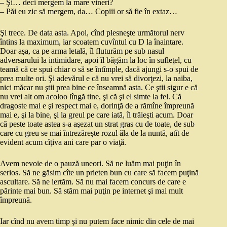
– Şi… deci mergem la mare vineri?
– Păi eu zic să mergem, da… Copiii or să fie în extaz…
Şi trece. De data asta. Apoi, cînd plesneşte următorul nerv
întins la maximum, iar scoatem cuvîntul cu D la înaintare.
Doar aşa, ca pe arma letală, îl fluturăm pe sub nasul
adversarului la intimidare, apoi îl băgăm la loc în sufleţel, cu
teamă că ce spui chiar o să se întîmple, dacă ajungi s-o spui de
prea multe ori. Şi adevărul e că nu vrei să divorţezi, la naiba,
nici măcar nu ştii prea bine ce înseamnă asta. Ce ştii sigur e că
nu vrei alt om acoloo lîngă tine, şi că şi el simte la fel. Că
dragoste mai e şi respect mai e, dorinţă de a rămîne împreună
mai e, şi la bine, şi la greul pe care iată, îl trăieşti acum. Doar
că peste toate astea s-a aşezat un strat gras cu de toate, de sub
care cu greu se mai întrezăreşte rozul ăla de la nuntă, atît de
evident acum cîţiva ani care par o viaţă.
Avem nevoie de o pauză uneori. Să ne luăm mai puţin în
serios. Să ne găsim cîte un prieten bun cu care să facem puţină
ascultare. Să ne iertăm. Să nu mai facem concurs de care e
părinte mai bun. Să stăm mai puţin pe internet şi mai mult
împreună.
Iar cînd nu avem timp şi nu putem face nimic din cele de mai