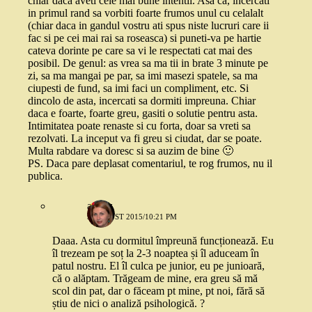
chiar daca aveti cele mai bune intentii. Asa ca, incercati
in primul rand sa vorbiti foarte frumos unul cu celalalt
(chiar daca in gandul vostru ati spus niste lucruri care ii
fac si pe cei mai rai sa roseasca) si puneti-va pe hartie
cateva dorinte pe care sa vi le respectati cat mai des
posibil. De genul: as vrea sa ma tii in brate 3 minute pe
zi, sa ma mangai pe par, sa imi masezi spatele, sa ma
ciupesti de fund, sa imi faci un compliment, etc. Si
dincolo de asta, incercati sa dormiti impreuna. Chiar
daca e foarte, foarte greu, gasiti o solutie pentru asta.
Intimitatea poate renaste si cu forta, doar sa vreti sa
rezolvati. La inceput va fi greu si ciudat, dar se poate.
Multa rabdare va doresc si sa auzim de bine 🙂
PS. Daca pare deplasat comentariul, te rog frumos, nu il
publica.
andaz
9 AUGUST 2015/10:21 PM
Daaa. Asta cu dormitul împreună funcționează. Eu
îl trezeam pe soț la 2-3 noaptea și îl aduceam în
patul nostru. El îl culca pe junior, eu pe junioară,
că o alăptam. Trăgeam de mine, era greu să mă
scol din pat, dar o făceam pt mine, pt noi, fără să
știu de nici o analiză psihologică. ?