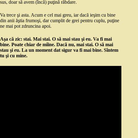
sus, doar să avem (încă) puţină răbdare.
Va trece şi asta. Acum e cel mai greu, iar dacă ieşim cu bine
din anii ăştia frumoşi, dar cumplit de grei pentru cuplu, puţine
ne mai pot zdruncina apoi.
Aşa că zic: stai. Mai stai. O să mai stau şi eu. Va fi mai
bine. Poate chiar de mîine. Dacă nu, mai stai. O să mai
stau şi eu. La un moment dat sigur va fi mai bine. Sîntem
tu şi cu mine.