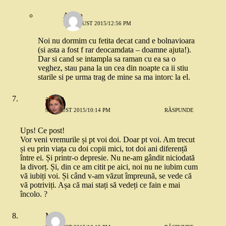
Adina
10 AUGUST 2015/12:56 PM
Noi nu dormim cu fetita decat cand e bolnavioara
(si asta a fost f rar deocamdata – doamne ajuta!).
Dar si cand se intampla sa raman cu ea sa o
veghez, stau pana la un cea din noapte ca ii stiu
starile si pe urma trag de mine sa ma intorc la el.
andaz
9 AUGUST 2015/10:14 PM
RĂSPUNDE
Ups! Ce post!
Vor veni vremurile și pt voi doi. Doar pt voi. Am trecut
și eu prin viața cu doi copii mici, tot doi ani diferență
între ei. Și printr-o depresie. Nu ne-am gândit niciodată
la divorț. Și, din ce am citit pe aici, noi nu ne iubim cum
vă iubiți voi. Și când v-am văzut împreună, se vede că
vă potriviți. Așa că mai stați să vedeți ce fain e mai
încolo. ?
Me