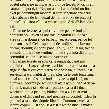
postul ăsta si ne-ai împărtăsit prin ce treceti. Pt ca m-am
saturat de ipocrizie. Nu, nu a ta, ci a mediului on line
axat pe parentingul modern si care sanctioneaza f dur
orice abatere de la indexul de norme f fixe de practici
„bune”,”sănătoase” de a creste copii . Adică? Pai adica
asa:
– Doamne fereste sa spui ca vrei de pe la 6 luni ale
copilului sa-l înveti sa doarmă in patutul lui, pt ca ai
vrea sa mai dormi si cu bărbatu tau. Aoleeu, pai ce fel
de mama esti? Cele nsphe mii de studii spun clar: nu
dormi( dormiti) cu copii pana la 5,7,14 ani ai lor, treaba
voastră, ii privati de sentimentul de siguranta din timpul
somnului, vai prin ce traume vor trece
– Doamne fereste sa spui ca te gândesti, cand are
copilul cam 1 an; ca ai vrea sa-l intarci, ca toata noaptea
suge la ţâţă si esti cam varza de oboseala, ai inceput si
serviciul si e al naibii de greu, plus ca te certi toata ziua
cu al tau, si cand sta pe buda iti vine sa tipi la el, nu
cumva ai adormit pe wc de stai atata acolo, ha? Si daca-
l intarci, maica ta a zis ca ar putea si ea sa ti-l tina un
weekend, doua pe lună, bărbatu tau a zis ca ar mai
dormi si el din cand in cand noaptea cu copilul….deci la
punctul asta se dezlănțuie Jihadul. Cuuuum , vrei sa
intarci copilul….si apoi sa-l lasi 2 we pe lună la maica