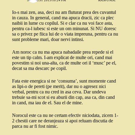
Io-s mai zen, asa, deci nu am fluturat prea des cuvantul
in cauza. In general, cand ma apuca dracii, zic ca plec
naibii in lume cu copilul. Si e clar ca nu voi face asta,
pentru ca-l iubesc si este un om minunat. Si NU doresc
sa o privez pe fiica lui de o viata impreuna, pentru ca nu
sunt probleme mari, doar nervi intinsi.
Am noroc ca nu ma apuca nabadaile prea repede si el
este un tip calm. I-am explicat de multe ori, cand mai
povestim si noi una-alta, ca de multe ori il ‘musc’ pe el,
decat sa ma descarc pe copil.
Fata este energica si ne ‘consuma’, sunt momente cand
as lipi-o de pereti (pe merit), dar nu o agresez nici
verbal, pentru ca nu cred in asa ceva. Dar undeva
trebuie sa-mi scot si eu aburii din cap, asa ca, din cand
in cand, ma iau de el. Sau el de mine.
Norocul este ca nu ne certam efectiv niciodata, zicem 1-
2 chestii care ne deranjeaza si apoi reluam discutia de
parca nu ar fi fost nimic.