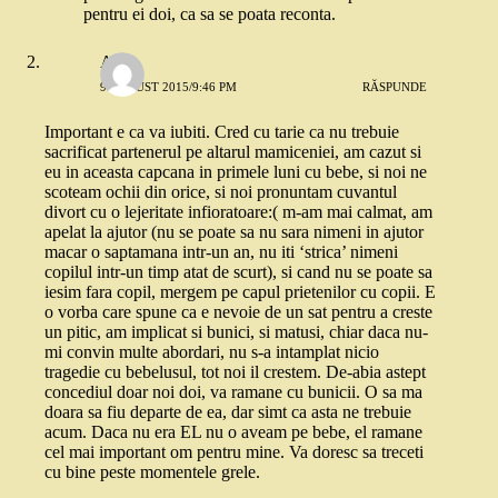
pentru ei doi, ca sa se poata reconta.
Anne
9 AUGUST 2015/9:46 PM
RĂSPUNDE
Important e ca va iubiti. Cred cu tarie ca nu trebuie
sacrificat partenerul pe altarul mamiceniei, am cazut si
eu in aceasta capcana in primele luni cu bebe, si noi ne
scoteam ochii din orice, si noi pronuntam cuvantul
divort cu o lejeritate infioratoare:( m-am mai calmat, am
apelat la ajutor (nu se poate sa nu sara nimeni in ajutor
macar o saptamana intr-un an, nu iti ‘strica’ nimeni
copilul intr-un timp atat de scurt), si cand nu se poate sa
iesim fara copil, mergem pe capul prietenilor cu copii. E
o vorba care spune ca e nevoie de un sat pentru a creste
un pitic, am implicat si bunici, si matusi, chiar daca nu-
mi convin multe abordari, nu s-a intamplat nicio
tragedie cu bebelusul, tot noi il crestem. De-abia astept
concediul doar noi doi, va ramane cu bunicii. O sa ma
doara sa fiu departe de ea, dar simt ca asta ne trebuie
acum. Daca nu era EL nu o aveam pe bebe, el ramane
cel mai important om pentru mine. Va doresc sa treceti
cu bine peste momentele grele.