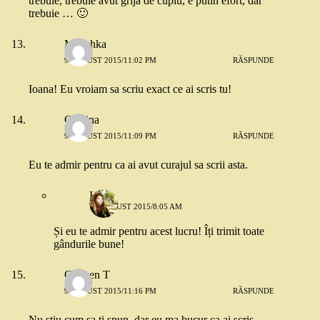
trebuie, trebuie avut grija de cuplu, e putin efort, dar
trebuie … 🙂
Marishka
9 AUGUST 2015/11:02 PM
RĂSPUNDE
Ioana! Eu vroiam sa scriu exact ce ai scris tu!
Cristina
9 AUGUST 2015/11:09 PM
RĂSPUNDE
Eu te admir pentru ca ai avut curajul sa scrii asta.
Luisa
10 AUGUST 2015/8:05 AM
Și eu te admir pentru acest lucru! Îți trimit toate
gândurile bune!
Carmen T
9 AUGUST 2015/11:16 PM
RĂSPUNDE
Nu stiu cum sa ti spun, dar eu ma bucur ca ai scris