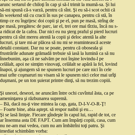
arunc sertarul de chiloţi în cap şi să-l trimit la mumă-sa. Şi lui
să-mi spună că-s varză, pentru că sînt. Şi eu să-i scot ochii că
în weekend stă cu cracii în sus pe canapea, pentru că stă, în
timp ce eu îngrijesc doi copii şi pe el, pun pe masă, strîng de
pe masă, pregătesc de parc, iar el, trei ore mai tîrziu, încă nu s-
a ridicat de la cafea. Dar nici eu nu şterg praful şi pierd lucruri
pentru că sînt mereu atentă la copii şi deloc atentă la alte
lucruri, şi tare mi-ar plăcea să nu mi se reamintească aceste
detalii constant. Dar nu se poate, pentru că oboseala şi
frustrările adunate grămadă trebuie să iasă la lumină ca să nu
înnebunim, aşa că ne salvăm pe noi înşine lovindu-l pe
celălalt, apoi ne simţim vinovaţi, celălalt se apără la fel, lovind
înapoi, şi ajungem să ne spunem lucruri pe care nici în cele
mai urîte coşmaruri nu visam să le spunem nici celor mai urîţi
duşmani, pe un ton şuierat printre dinţi, să nu trezim copiii.
Şi uneori, deseori, ne aruncăm între ochi cuvîntul ăsta, ca pe
ameninţarea şi răzbunarea supremă.
– Bă, dacă nu-ţi vine mintea la cap, gata, D-I-V-O-R-Ţ!
– Foarte bine, abia aştept. să respor naibii şi eu…
Şi se lasă linişte. Fiecare gîndeşte în capul lui, rapid de tot, ce
ar însemna asta DE FAPT. Cum am împărţi copiii, casa, cum
nu ne-am mai vedea, cum nu am îmbătrîni toţi patru. Şi
imediat schimbăm vorba: