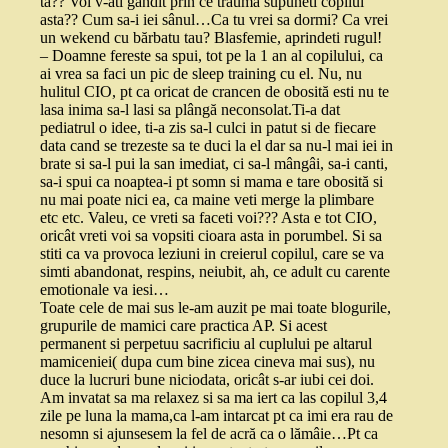
ta?? Voi v-ati gandit prin ce trauma supuneti copilul
asta?? Cum sa-i iei sânul…Ca tu vrei sa dormi? Ca vrei
un wekend cu bărbatu tau? Blasfemie, aprindeti rugul!
– Doamne fereste sa spui, tot pe la 1 an al copilului, ca
ai vrea sa faci un pic de sleep training cu el. Nu, nu
hulitul CIO, pt ca oricat de crancen de obosită esti nu te
lasa inima sa-l lasi sa plângă neconsolat.Ti-a dat
pediatrul o idee, ti-a zis sa-l culci in patut si de fiecare
data cand se trezeste sa te duci la el dar sa nu-l mai iei in
brate si sa-l pui la san imediat, ci sa-l mângâi, sa-i canti,
sa-i spui ca noaptea-i pt somn si mama e tare obosită si
nu mai poate nici ea, ca maine veti merge la plimbare
etc etc. Valeu, ce vreti sa faceti voi??? Asta e tot CIO,
oricât vreti voi sa vopsiti cioara asta in porumbel. Si sa
stiti ca va provoca leziuni in creierul copilul, care se va
simti abandonat, respins, neiubit, ah, ce adult cu carente
emotionale va iesi…
Toate cele de mai sus le-am auzit pe mai toate blogurile,
grupurile de mamici care practica AP. Si acest
permanent si perpetuu sacrificiu al cuplului pe altarul
mamiceniei( dupa cum bine zicea cineva mai sus), nu
duce la lucruri bune niciodata, oricât s-ar iubi cei doi.
Am invatat sa ma relaxez si sa ma iert ca las copilul 3,4
zile pe luna la mama,ca l-am intarcat pt ca imi era rau de
nesomn si ajunsesem la fel de acră ca o lămâie…Pt ca