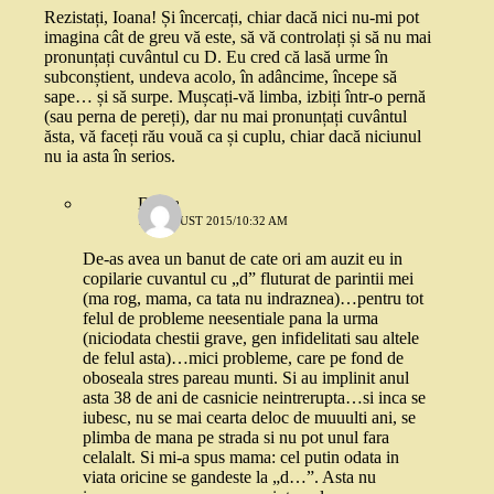
Rezistați, Ioana! Și încercați, chiar dacă nici nu-mi pot
imagina cât de greu vă este, să vă controlați și să nu mai
pronunțați cuvântul cu D. Eu cred că lasă urme în
subconștient, undeva acolo, în adâncime, începe să
sape… și să surpe. Mușcați-vă limba, izbiți într-o pernă
(sau perna de pereți), dar nu mai pronunțați cuvântul
ăsta, vă faceți rău vouă ca și cuplu, chiar dacă niciunul
nu ia asta în serios.
Diana
10 AUGUST 2015/10:32 AM
De-as avea un banut de cate ori am auzit eu in
copilarie cuvantul cu „d” fluturat de parintii mei
(ma rog, mama, ca tata nu indraznea)…pentru tot
felul de probleme neesentiale pana la urma
(niciodata chestii grave, gen infidelitati sau altele
de felul asta)…mici probleme, care pe fond de
oboseala stres pareau munti. Si au implinit anul
asta 38 de ani de casnicie neintrerupta…si inca se
iubesc, nu se mai cearta deloc de muuulti ani, se
plimba de mana pe strada si nu pot unul fara
celalalt. Si mi-a spus mama: cel putin odata in
viata oricine se gandeste la „d…”. Asta nu