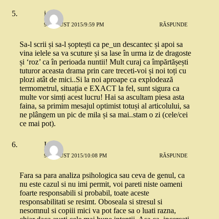
ioana
9 AUGUST 2015/9:59 PM
RĂSPUNDE
Sa-l scrii și sa-l șoptești ca pe_un descantec și apoi sa
vina ielele sa va scuture și sa lase în urma iz de dragoste
și ‘roz’ ca în perioada nuntii! Mult curaj ca împărtășești
tuturor aceasta drama prin care treceti-voi și noi toți cu
plozi atât de mici..Si la noi aproape ca explodează
termometrul, situația e EXACT la fel, sunt sigura ca
multe vor simți acest lucru! Hai sa ascultam piesa asta
faina, sa primim mesajul optimist totuși al articolului, sa
ne plângem un pic de mila și sa mai..stam o zi (cele/cei
ce mai pot).
Ioana
9 AUGUST 2015/10:08 PM
RĂSPUNDE
Fara sa para analiza psihologica sau ceva de genul, ca
nu este cazul si nu imi permit, voi pareti niste oameni
foarte responsabili si probabil, toate aceste
responsabilitati se resimt. Oboseala si stresul si
nesomnul si copiii mici va pot face sa o luati razna,