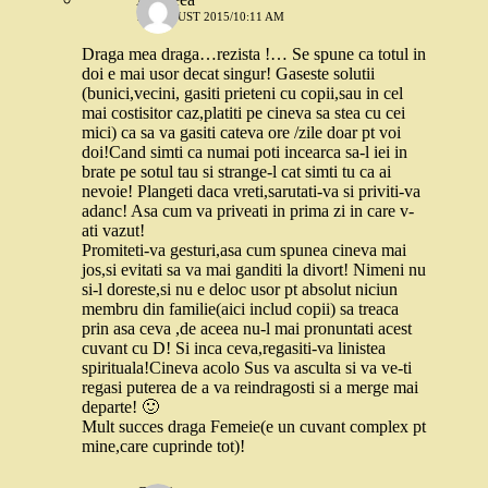
10 AUGUST 2015/10:11 AM
Draga mea draga…rezista !… Se spune ca totul in
doi e mai usor decat singur! Gaseste solutii
(bunici,vecini, gasiti prieteni cu copii,sau in cel
mai costisitor caz,platiti pe cineva sa stea cu cei
mici) ca sa va gasiti cateva ore /zile doar pt voi
doi!Cand simti ca numai poti incearca sa-l iei in
brate pe sotul tau si strange-l cat simti tu ca ai
nevoie! Plangeti daca vreti,sarutati-va si priviti-va
adanc! Asa cum va priveati in prima zi in care v-
ati vazut!
Promiteti-va gesturi,asa cum spunea cineva mai
jos,si evitati sa va mai ganditi la divort! Nimeni nu
si-l doreste,si nu e deloc usor pt absolut niciun
membru din familie(aici includ copii) sa treaca
prin asa ceva ,de aceea nu-l mai pronuntati acest
cuvant cu D! Si inca ceva,regasiti-va linistea
spirituala!Cineva acolo Sus va asculta si va ve-ti
regasi puterea de a va reindragosti si a merge mai
departe! 🙂
Mult succes draga Femeie(e un cuvant complex pt
mine,care cuprinde tot)!