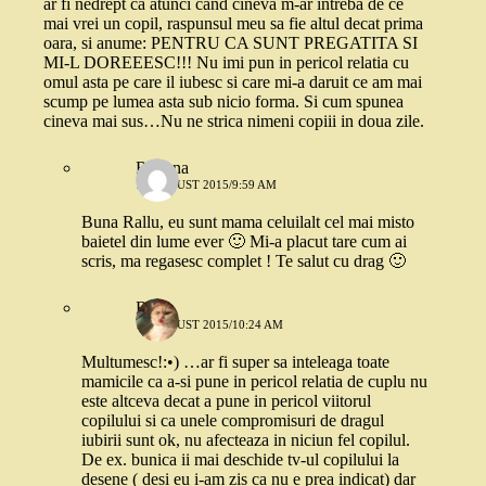
ar fi nedrept ca atunci cand cineva m-ar intreba de ce
mai vrei un copil, raspunsul meu sa fie altul decat prima
oara, si anume: PENTRU CA SUNT PREGATITA SI
MI-L DOREEESC!!! Nu imi pun in pericol relatia cu
omul asta pe care il iubesc si care mi-a daruit ce am mai
scump pe lumea asta sub nicio forma. Si cum spunea
cineva mai sus…Nu ne strica nimeni copiii in doua zile.
Roxana
10 AUGUST 2015/9:59 AM
Buna Rallu, eu sunt mama celuilalt cel mai misto
baietel din lume ever 🙂 Mi-a placut tare cum ai
scris, ma regasesc complet ! Te salut cu drag 🙂
Rallu
10 AUGUST 2015/10:24 AM
Multumesc!:•) …ar fi super sa inteleaga toate
mamicile ca a-si pune in pericol relatia de cuplu nu
este altceva decat a pune in pericol viitorul
copilului si ca unele compromisuri de dragul
iubirii sunt ok, nu afecteaza in niciun fel copilul.
De ex. bunica ii mai deschide tv-ul copilului la
desene ( desi eu i-am zis ca nu e prea indicat) dar