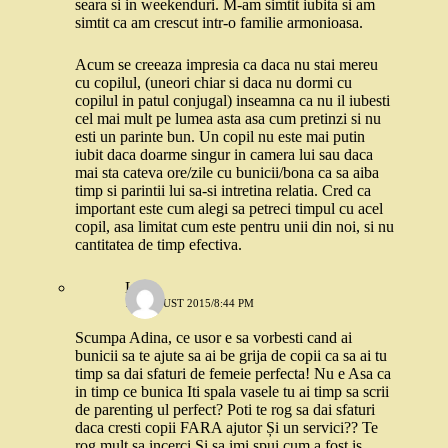
seara si in weekenduri. M-am simtit iubita si am
simtit ca am crescut intr-o familie armonioasa.
Acum se creeaza impresia ca daca nu stai mereu
cu copilul, (uneori chiar si daca nu dormi cu
copilul in patul conjugal) inseamna ca nu il iubesti
cel mai mult pe lumea asta asa cum pretinzi si nu
esti un parinte bun. Un copil nu este mai putin
iubit daca doarme singur in camera lui sau daca
mai sta cateva ore/zile cu bunicii/bona ca sa aiba
timp si parintii lui sa-si intretina relatia. Cred ca
important este cum alegi sa petreci timpul cu acel
copil, asa limitat cum este pentru unii din noi, si nu
cantitatea de timp efectiva.
Lola
10 AUGUST 2015/8:44 PM
Scumpa Adina, ce usor e sa vorbesti cand ai
bunicii sa te ajute sa ai be grija de copii ca sa ai tu
timp sa dai sfaturi de femeie perfecta! Nu e Asa ca
in timp ce bunica Iti spala vasele tu ai timp sa scrii
de parenting ul perfect? Poti te rog sa dai sfaturi
daca cresti copii FARA ajutor Și un servici?? Te
rog mult sa incerci Și sa imi spui cum a fost is