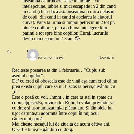
inseamna ca urmeaza sa se intample…cu
intelepciune, iubire si mici escapade in 2 din cand
in cand (chiar daca asta inseamna o mica detasare
de copii, din cand in cand si apelarea la ajutorul
cuiva). Pana la urma si timpul petrecut in 2 tot pt.
binele copiilor e, pt. ca o buna intelegere intre
parinti e tot spre bine copiilor. Curaj, lucrurile
devin mai usoare in 2-3 ani 🙂
Carla
9 AUGUST 2015/9:53 PM
RĂSPUNDE
Recitește postarea ta din 1 februarie…”Cuplu sub
asediul copiilor”.
Da’ eu cred că oboseala este de vină așa cum cred că nu
prea există cuplu care să nu fi scos la nervi,cuvântul cu
„d”.
Este o poză cu voi…hmm…în care tu stai în spate cu
copiii,ațipisei.Ei,privirea lui Robo,la volan,privindu-vă
cu drag și ușor amuzat,mi-a plăcut tare.Şi tâmplele lui
ușor cărunte,tu adormită între copii în mijlocul
cântecului,parcă.
Mai citește mesajul lui de ziua ta de acum câțiva ani.
O să fie bine,ne gândim cu drag.