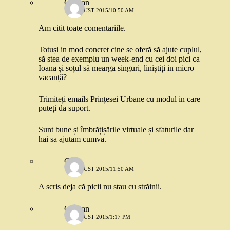
Cristian
10 AUGUST 2015/10:50 AM
Am citit toate comentariile.
Totuși in mod concret cine se oferă să ajute cuplul,
să stea de exemplu un week-end cu cei doi pici ca
Ioana și soțul să mearga singuri, liniștiți in micro
vacanță?
Trimiteți emails Prințesei Urbane cu modul in care
puteți da suport.
Sunt bune și îmbrățișările virtuale și sfaturile dar
hai sa ajutam cumva.
Greta
10 AUGUST 2015/11:50 AM
A scris deja că picii nu stau cu străinii.
Cristian
10 AUGUST 2015/1:17 PM