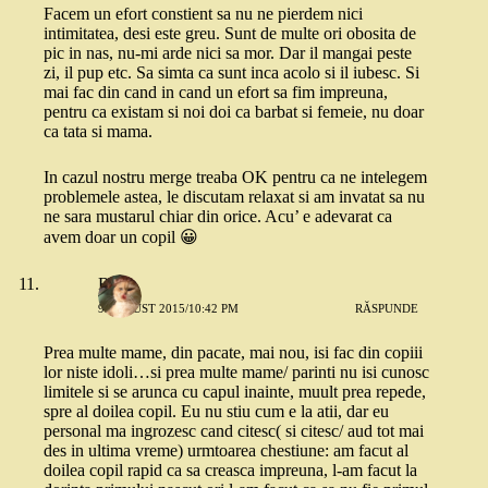
Facem un efort constient sa nu ne pierdem nici
intimitatea, desi este greu. Sunt de multe ori obosita de
pic in nas, nu-mi arde nici sa mor. Dar il mangai peste
zi, il pup etc. Sa simta ca sunt inca acolo si il iubesc. Si
mai fac din cand in cand un efort sa fim impreuna,
pentru ca existam si noi doi ca barbat si femeie, nu doar
ca tata si mama.
In cazul nostru merge treaba OK pentru ca ne intelegem
problemele astea, le discutam relaxat si am invatat sa nu
ne sara mustarul chiar din orice. Acu’ e adevarat ca
avem doar un copil 😀
Rallu
9 AUGUST 2015/10:42 PM
RĂSPUNDE
Prea multe mame, din pacate, mai nou, isi fac din copiii
lor niste idoli…si prea multe mame/ parinti nu isi cunosc
limitele si se arunca cu capul inainte, muult prea repede,
spre al doilea copil. Eu nu stiu cum e la atii, dar eu
personal ma ingrozesc cand citesc( si citesc/ aud tot mai
des in ultima vreme) urmtoarea chestiune: am facut al
doilea copil rapid ca sa creasca impreuna, l-am facut la