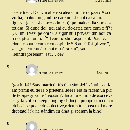
9 AUGUST 2015/10:15 PM
RĂSPUNDE
Toate trec.. Dar vin altele si alea cum ne-or gasi? Azi o
vorba, maine un gand pe care nu i-l spui ca sa nu-l
jignesti (dar tu-l ai acolo in cap), poimaine alta vorba si
tot asa. Si dupa doi, trei ani cu de-astea oare cum o fi? :
(. Cum il vezi pe om? Ca sigur nu-l privesti din nou ca-
n noaptea nuntii. 🙂 Teoretic stiu raspunsul. Practic,
cine ne spune cum e cu copii de 5,6 ani? Tot „divort”,
sau „rau cu rau dar mai rau fara rau”, sau
„reindragosteala”, sau… ce?
onutza
9 AUGUST 2015/10:17 PM
RĂSPUNDE
‘got kids?! Stay married, it’s that simple!” sfatul asta l-
am primit eu de la o prietena..ideea era sa facem un pic
de terapie și sa ne ‘regasim’. Inca nu e timp de asa ceva,
ca și la voi..so keep hanging si țineți aproape oameni cu
idei cât se poate de obiective,oricum tu ai cea mai mare
dreptate!! :)) ne gândim cu drag și speram la bine!
dojo
9 AUGUST 2015/10:24 PM
RĂSPUNDE