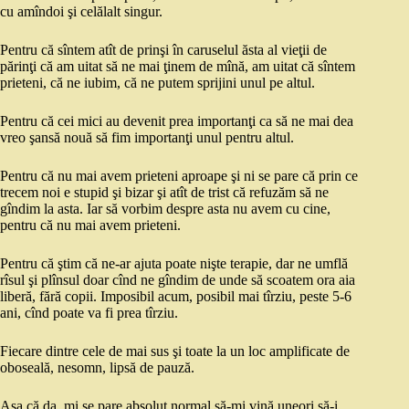
cu amîndoi şi celălalt singur.
Pentru că sîntem atît de prinşi în caruselul ăsta al vieţii de
părinţi că am uitat să ne mai ţinem de mînă, am uitat că sîntem
prieteni, că ne iubim, că ne putem sprijini unul pe altul.
Pentru că cei mici au devenit prea importanţi ca să ne mai dea
vreo şansă nouă să fim importanţi unul pentru altul.
Pentru că nu mai avem prieteni aproape şi ni se pare că prin ce
trecem noi e stupid şi bizar şi atît de trist că refuzăm să ne
gîndim la asta. Iar să vorbim despre asta nu avem cu cine,
pentru că nu mai avem prieteni.
Pentru că ştim că ne-ar ajuta poate nişte terapie, dar ne umflă
rîsul şi plînsul doar cînd ne gîndim de unde să scoatem ora aia
liberă, fără copii. Imposibil acum, posibil mai tîrziu, peste 5-6
ani, cînd poate va fi prea tîrziu.
Fiecare dintre cele de mai sus şi toate la un loc amplificate de
oboseală, nesomn, lipsă de pauză.
Aşa că da, mi se pare absolut normal să-mi vină uneori să-i