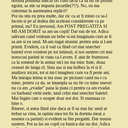
dorinta primului nascut ori l-am facut ca sa nu fie primul
egoist, sa stie sa imparta jucariile(?!?). No, eu ma
cutremur la asemeanea replici!!
Poi nu stiu eu prea multe, dar zic ca ar fi misto ca sa-l
facem si pe al doilea din aceleasi considerente ca pe
primul, nu? Eu personal, Am FOST PREGATITA SI
MI-AM DORIT sa am un copil! Dar rau de tot. Adica
salivam cand vedeam un bebe si-mi imaginam cum ar fi
sa am si eu unul. M-am rugat strasnic pentru asta si l-am
primit. Evident, ca il vad ca fiind cel mai smecher
baietel ever existent pe tot intinsul, si noi suntem cei mai
norocosi parinti in viata ca-l avem. E atat de frumooos
ca la somnul de la amiaz nici nu ma misc frate, doua
ceasuri de langa el. Stau asa si ma holbez la el si il
analizez tot,tot, tot si mi-l imaginez cum va fi peste ani.
Ma inteapa inima si ma usuc pe picioare cand nu-i cu
mine, pentru ca da, se intampla sa nu fie cu mine uneori
nu ca am „evadat” pana la piata ci pentru ca am evadat
cu barbatul vietii mele, tatal celui mai smecher baietel.
Mai fugim cate o noapte doar noi doi. Si mamaaa ce
bine e.
Bineee, si astea fiind zise daca ar fi sa mai fac unul ar
trebui sa vina, in opinia mea tot fix la dorinta mea( a
noastra ca parinti) si evident sa fim pregatiti. Dar nuuuu
suntem. Pot sa las un copil cu bunica dar nu doi. Adica