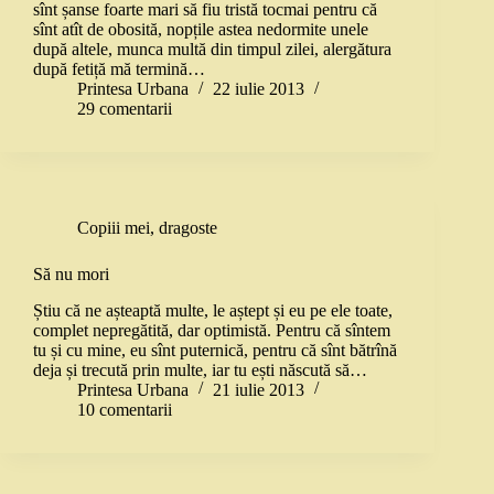
sînt șanse foarte mari să fiu tristă tocmai pentru că
sînt atît de obosită, nopțile astea nedormite unele
după altele, munca multă din timpul zilei, alergătura
după fetiță mă termină…
Printesa Urbana
22 iulie 2013
29 comentarii
Copiii mei
,
dragoste
Să nu mori
Știu că ne așteaptă multe, le aștept și eu pe ele toate,
complet nepregătită, dar optimistă. Pentru că sîntem
tu și cu mine, eu sînt puternică, pentru că sînt bătrînă
deja și trecută prin multe, iar tu ești născută să…
Printesa Urbana
21 iulie 2013
10 comentarii