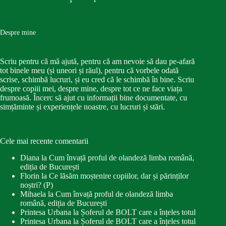
Despre mine
Scriu pentru că mă ajută, pentru că am nevoie să dau pe-afară
tot binele meu (și uneori și răul), pentru că vorbele odată
scrise, schimbă lucruri, și eu cred că le schimbă în bine. Scriu
despre copiii mei, despre mine, despre tot ce ne face viața
frumoasă. Încerc să ajut cu informații bine documentate, cu
simțăminte și experiențele noastre, cu lucruri și stări.
Cele mai recente comentarii
Diana
la
Cum învață proful de olandeză limba română,
ediția de București
Florin
la
Ce lăsăm moștenire copiilor, dar și părinților
noștri? (P)
Mihaela
la
Cum învață proful de olandeză limba
română, ediția de București
Printesa Urbana
la
Șoferul de BOLT care a înțeles totul
Printesa Urbana
la
Șoferul de BOLT care a înțeles totul