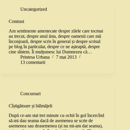
Uncategorized
Contrast
Am sentimente amestecate despre zilele care tocmai
au trecut, despre anul ăsta, despre oamenii care mă
înconjoară, despre scris în general și despre scrisul
pe blog în particular, despre ce ne așteaptă, despre
cine sîntem. Îi mulțumesc lui Dumnezeu că…
Printesa Urbana
7 mai 2013
13 comentarii
Concursuri
Cîștigătoare și bălmăjeli
După ce-am stat trei minute cu ochii în gol încercînd
să-mi dau seama dacă de asemenea se scrie de
asemenea sau deasemenea (și nu mi-am dat seama),