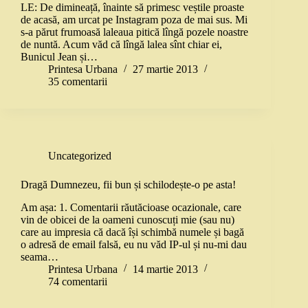
LE: De dimineață, înainte să primesc veștile proaste
de acasă, am urcat pe Instagram poza de mai sus. Mi
s-a părut frumoasă laleaua pitică lîngă pozele noastre
de nuntă. Acum văd că lîngă lalea sînt chiar ei,
Bunicul Jean și…
Printesa Urbana
27 martie 2013
35 comentarii
Uncategorized
Dragă Dumnezeu, fii bun și schilodește-o pe asta!
Am așa: 1. Comentarii răutăcioase ocazionale, care
vin de obicei de la oameni cunoscuți mie (sau nu)
care au impresia că dacă își schimbă numele și bagă
o adresă de email falsă, eu nu văd IP-ul și nu-mi dau
seama…
Printesa Urbana
14 martie 2013
74 comentarii