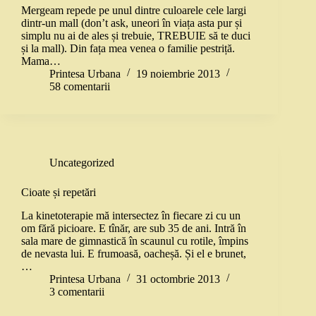
Mergeam repede pe unul dintre culoarele cele largi
dintr-un mall (don’t ask, uneori în viața asta pur și
simplu nu ai de ales și trebuie, TREBUIE să te duci
și la mall). Din fața mea venea o familie pestriță.
Mama…
Printesa Urbana
19 noiembrie 2013
58 comentarii
Uncategorized
Cioate și repetări
La kinetoterapie mă intersectez în fiecare zi cu un
om fără picioare. E tînăr, are sub 35 de ani. Intră în
sala mare de gimnastică în scaunul cu rotile, împins
de nevasta lui. E frumoasă, oacheșă. Și el e brunet,
…
Printesa Urbana
31 octombrie 2013
3 comentarii