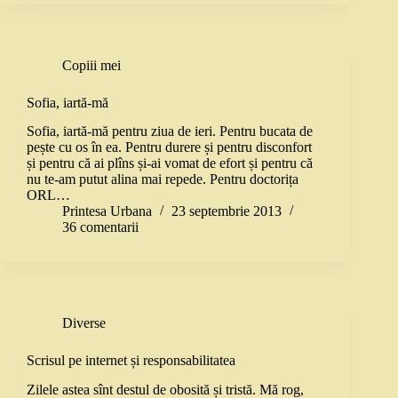
Copiii mei
Sofia, iartă-mă
Sofia, iartă-mă pentru ziua de ieri. Pentru bucata de
pește cu os în ea. Pentru durere și pentru disconfort
și pentru că ai plîns și-ai vomat de efort și pentru că
nu te-am putut alina mai repede. Pentru doctorița
ORL…
Printesa Urbana
23 septembrie 2013
36 comentarii
Diverse
Scrisul pe internet și responsabilitatea
Zilele astea sînt destul de obosită și tristă. Mă rog,