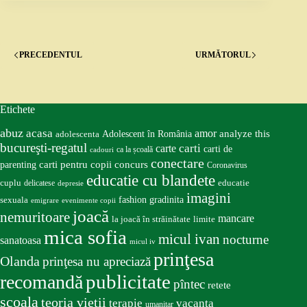
PRECEDENTUL
URMĂTORUL
Etichete
abuz
acasa
amor
Adolescent în România
analyze this
adolescenta
bucureşti-regatul
carte
carti
carti de
ca la școală
cadouri
conectare
carti pentru copii
concurs
parenting
Coronavirus
educatie cu blandete
educatie
cuplu
delicatese
depresie
imagini
fashion
gradinita
sexuala
emigrare
evenimente copii
joacă
nemuritoare
mancare
la joacă în străinătate
limite
mica sofia
micul ivan
nocturne
sanatoasa
micul iv
prinţesa
Olanda
prinţesa nu apreciază
publicitate
recomandă
pîntec
retete
scoala
teoria vieţii
terapie
vacanta
umanitar