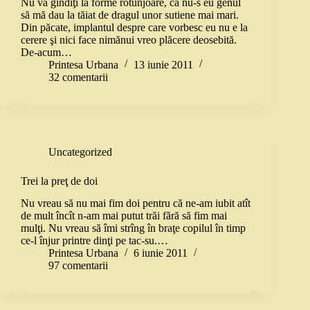
Nu vă gîndiţi la forme rotunjoare, că nu-s eu genul
să mă dau la tăiat de dragul unor sutiene mai mari.
Din păcate, implantul despre care vorbesc eu nu e la
cerere şi nici face nimănui vreo plăcere deosebită.
De-acum…
Printesa Urbana
13 iunie 2011
32 comentarii
Uncategorized
Trei la preţ de doi
Nu vreau să nu mai fim doi pentru că ne-am iubit atît
de mult încît n-am mai putut trăi fără să fim mai
mulţi. Nu vreau să îmi strîng în braţe copilul în timp
ce-l înjur printre dinţi pe tac-su.…
Printesa Urbana
6 iunie 2011
97 comentarii