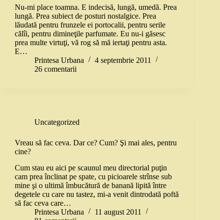
Nu-mi place toamna. E indecisă, lungă, umedă. Prea
lungă. Prea subiect de posturi nostalgice. Prea
lăudată pentru frunzele ei portocalii, pentru serile
călîi, pentru dimineţile parfumate. Eu nu-i găsesc
prea multe virtuţi, vă rog să mă iertaţi pentru asta.
E…
Printesa Urbana
4 septembrie 2011
26 comentarii
Uncategorized
Vreau să fac ceva. Dar ce? Cum? Şi mai ales, pentru
cine?
Cum stau eu aici pe scaunul meu directorial puţin
cam prea înclinat pe spate, cu picioarele strînse sub
mine şi o ultimă îmbucătură de banană lipită între
degetele cu care nu tastez, mi-a venit dintrodată poftă
să fac ceva care…
Printesa Urbana
11 august 2011