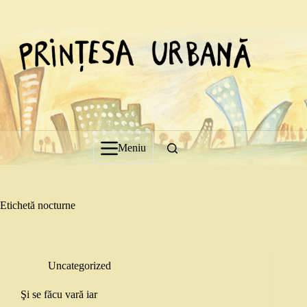
Sari
la
conținut
Meniu
Etichetă
nocturne
Uncategorized
Şi se făcu vară iar