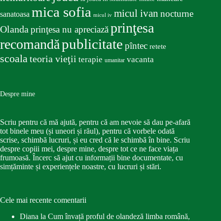
mica sofia
micul ivan
nocturne
sanatoasa
micul iv
prinţesa
Olanda
prinţesa nu apreciază
publicitate
recomandă
pîntec
retete
scoala
teoria vieţii
terapie
vacanta
umanitar
Despre mine
Scriu pentru că mă ajută, pentru că am nevoie să dau pe-afară
tot binele meu (și uneori și răul), pentru că vorbele odată
scrise, schimbă lucruri, și eu cred că le schimbă în bine. Scriu
despre copiii mei, despre mine, despre tot ce ne face viața
frumoasă. Încerc să ajut cu informații bine documentate, cu
simțăminte și experiențele noastre, cu lucruri și stări.
Cele mai recente comentarii
Diana
la
Cum învață proful de olandeză limba română,