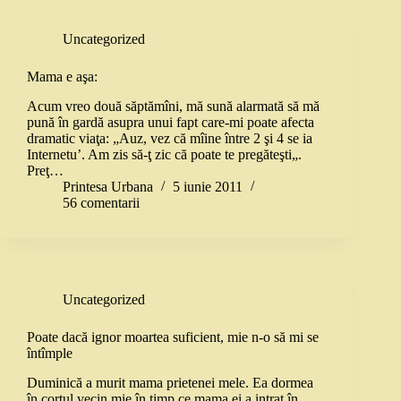
Uncategorized
Mama e aşa:
Acum vreo două săptămîni, mă sună alarmată să mă
pună în gardă asupra unui fapt care-mi poate afecta
dramatic viaţa: „Auz, vez că mîine între 2 şi 4 se ia
Internetu’. Am zis să-ţ zic că poate te pregăteşti„.
Preţ…
Printesa Urbana
5 iunie 2011
56 comentarii
Uncategorized
Poate dacă ignor moartea suficient, mie n-o să mi se
întîmple
Duminică a murit mama prietenei mele. Ea dormea
în cortul vecin mie în timp ce mama ei a intrat în