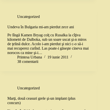
Uncategorized
Undeva în Bulgaria mi-am pierdut zece ani
Pe lîngă Kamen Bryag colţ cu Rusalka la cîţiva
kilometri de Dalboka, sub un soare uscat şi-n miros
de ţelină dulce. Acolo i-am pierdut şi nici c-o să-i
mai recuperez curînd. Las poate-i găseşte cineva mai
norocos ca mine şi-i…
Printesa Urbana
19 iunie 2011
38 comentarii
Uncategorized
Marţi, două ceasuri grele şi-un implant (plus
concurs)