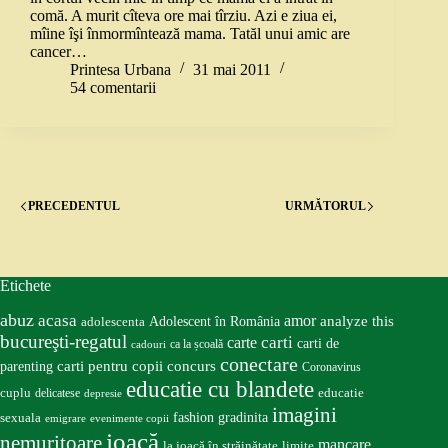
comă. A murit cîteva ore mai tîrziu. Azi e ziua ei,
mîine îşi înmormîntează mama. Tatăl unui amic are
cancer…
Printesa Urbana
31 mai 2011
54 comentarii
PRECEDENTUL
URMĂTORUL
Etichete
abuz
acasa
amor
Adolescent în România
analyze this
adolescenta
bucureşti-regatul
carte
carti
carti de
ca la școală
cadouri
conectare
carti pentru copii
concurs
parenting
Coronavirus
educatie cu blandete
educatie
cuplu
delicatese
depresie
imagini
fashion
gradinita
sexuala
emigrare
evenimente copii
joacă
nemuritoare
mancare
la joacă în străinătate
limite