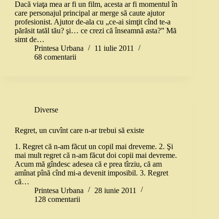
Dacă viaţa mea ar fi un film, acesta ar fi momentul în
care personajul principal ar merge să caute ajutor
profesionist. Ajutor de-ala cu „ce-ai simţit cînd te-a
părăsit tatăl tău? şi… ce crezi că înseamnă asta?” Mă
simt de…
Printesa Urbana
11 iulie 2011
68 comentarii
Diverse
Regret, un cuvînt care n-ar trebui să existe
1. Regret că n-am făcut un copil mai dreveme. 2. Şi
mai mult regret că n-am făcut doi copii mai devreme.
Acum mă gîndesc adesea că e prea tîrziu, că am
amînat pînă cînd mi-a devenit imposibil. 3. Regret
că…
Printesa Urbana
28 iunie 2011
128 comentarii