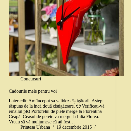
Concursuri
Cadourile mele pentru voi
Later edit: Am început sa validez cîștigătorii. Aștept
răspuns de la încă două cîștigătoare. 🙂 Verificați-vă
emailul pls! Portofelul de piele merge la Florentina
Ceapă. Ceasul de perete va merge la Iulia Florea.
Vreau să vă mulțumesc că ați fost…
Printesa Urbana
19 decembrie 2015