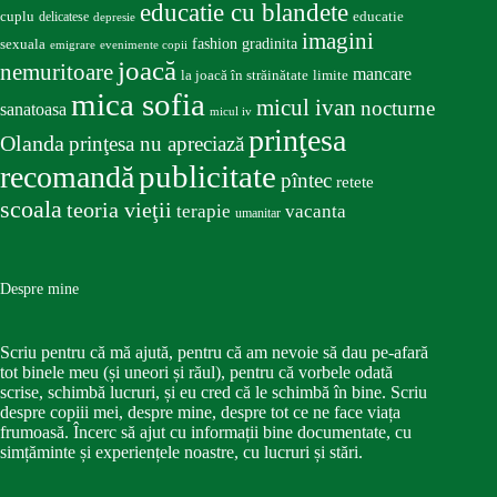
educatie cu blandete
educatie
cuplu
delicatese
depresie
imagini
fashion
gradinita
sexuala
emigrare
evenimente copii
joacă
nemuritoare
mancare
la joacă în străinătate
limite
mica sofia
micul ivan
nocturne
sanatoasa
micul iv
prinţesa
Olanda
prinţesa nu apreciază
publicitate
recomandă
pîntec
retete
scoala
teoria vieţii
terapie
vacanta
umanitar
Despre mine
Scriu pentru că mă ajută, pentru că am nevoie să dau pe-afară
tot binele meu (și uneori și răul), pentru că vorbele odată
scrise, schimbă lucruri, și eu cred că le schimbă în bine. Scriu
despre copiii mei, despre mine, despre tot ce ne face viața
frumoasă. Încerc să ajut cu informații bine documentate, cu
simțăminte și experiențele noastre, cu lucruri și stări.