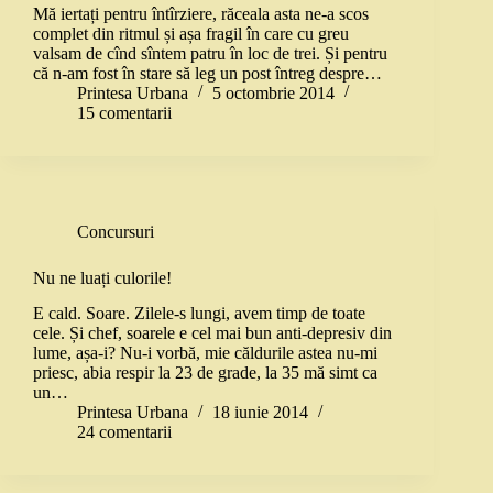
Mă iertați pentru întîrziere, răceala asta ne-a scos
complet din ritmul și așa fragil în care cu greu
valsam de cînd sîntem patru în loc de trei. Și pentru
că n-am fost în stare să leg un post întreg despre…
Printesa Urbana
5 octombrie 2014
15 comentarii
Concursuri
Nu ne luați culorile!
E cald. Soare. Zilele-s lungi, avem timp de toate
cele. Și chef, soarele e cel mai bun anti-depresiv din
lume, așa-i? Nu-i vorbă, mie căldurile astea nu-mi
priesc, abia respir la 23 de grade, la 35 mă simt ca
un…
Printesa Urbana
18 iunie 2014
24 comentarii