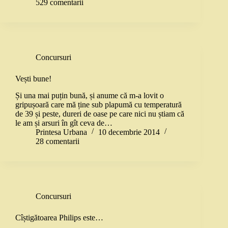
529 comentarii
Concursuri
Vești bune!
Și una mai puțin bună, și anume că m-a lovit o
gripușoară care mă ține sub plapumă cu temperatură
de 39 și peste, dureri de oase pe care nici nu știam că
le am și arsuri în gît ceva de…
Printesa Urbana
10 decembrie 2014
28 comentarii
Concursuri
Cîștigătoarea Philips este…