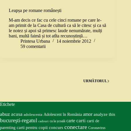
Leapșa pe romane românești
M-am decis ce fac cu cele cinci romane pe care le-
am primit de la Casa de cultură ca să le citesc și ca să
le notez și apoi să primesc laude nenumărate, mulți
bani, multă faimă și tot atîta recunoștință…
Printesa Urbana
14 noiembrie 2012
59 comentarii
URMĂTORUL
Etichete
abuz
acasa
amor
Adolescent în România
analyze this
adolescenta
bucureşti-regatul
carte
carti
carti de
ca la școală
cadouri
conectare
carti pentru copii
concurs
parenting
Coronavirus