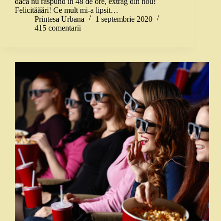
dacă nu răspund în 48 de ore, extrag din nou!
Felicităăări! Ce mult mi-a lipsit…
Printesa Urbana
1 septembrie 2020
415 comentarii