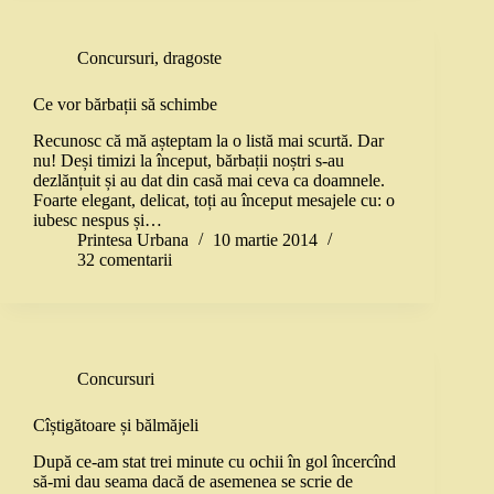
Concursuri
,
dragoste
Ce vor bărbații să schimbe
Recunosc că mă așteptam la o listă mai scurtă. Dar
nu! Deși timizi la început, bărbații noștri s-au
dezlănțuit și au dat din casă mai ceva ca doamnele.
Foarte elegant, delicat, toți au început mesajele cu: o
iubesc nespus și…
Printesa Urbana
10 martie 2014
32 comentarii
Concursuri
Cîștigătoare și bălmăjeli
După ce-am stat trei minute cu ochii în gol încercînd
să-mi dau seama dacă de asemenea se scrie de