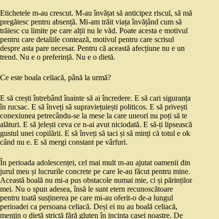
Etichetele m-au crescut. M-au învățat să anticipez riscul, să mă
pregătesc pentru absență. Mi-am trăit viața învățând cum să
trăiesc cu limite pe care alții nu le văd. Poate acesta e motivul
pentru care detaliile contează, motivul pentru care scrisul
despre asta pare necesar. Pentru că această afecțiune nu e un
trend. Nu e o preferință. Nu e o dietă.
Ce este boala celiacă, până la urmă?
E să crești întrebând înainte să ai încredere. E să cari siguranța
în rucsac. E să înveți să supraviețuiești politicos. E să privești
conexiunea petrecându-se la mese la care uneori nu poți să te
alături. E să jelești ceva ce n-ai avut niciodată. E să-ți lipsească
gustul unei copilării. E să înveți să taci și să minți că totul e ok
când nu e. E să mergi constant pe vârfuri.
În perioada adolescenței, cel mai mult m-au ajutat oamenii din
jurul meu și lucrurile concrete pe care le-au făcut pentru mine.
Această boală nu mi-a pus obstacole numai mie, ci și părinților
mei. Nu o spun adesea, însă le sunt etern recunoscătoare
pentru toată susținerea pe care mi-au oferit-o de-a lungul
perioadei ca persoana celiacă. Deși ei nu au boală celiacă,
mențin o dietă strictă fără gluten în incinta casei noastre. De