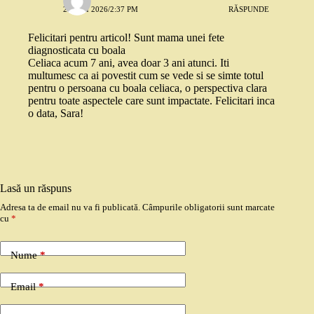
28 MAI 2026/2:37 PM
RĂSPUNDE
Felicitari pentru articol! Sunt mama unei fete
diagnosticata cu boala
Celiaca acum 7 ani, avea doar 3 ani atunci. Iti
multumesc ca ai povestit cum se vede si se simte totul
pentru o persoana cu boala celiaca, o perspectiva clara
pentru toate aspectele care sunt impactate. Felicitari inca
o data, Sara!
Lasă un răspuns
Adresa ta de email nu va fi publicată.
Câmpurile obligatorii sunt marcate
cu
*
Nume
*
Email
*