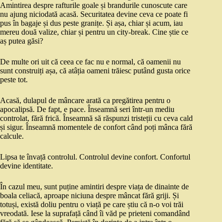
Amintirea despre rafturile goale și brandurile cunoscute care
nu ajung niciodată acasă. Securitatea devine ceva ce poate fi
pus în bagaje și dus peste granițe. Și așa, chiar și acum, iau
mereu două valize, chiar și pentru un city-break. Cine știe ce
aș putea găsi?
De multe ori uit că ceea ce fac nu e normal, că oamenii nu
sunt construiți așa, că atâția oameni trăiesc putând gusta orice
peste tot.
Acasă, dulapul de mâncare arată ca pregătirea pentru o
apocalipsă. De fapt, e pace. Înseamnă seri într-un mediu
controlat, fără frică. Înseamnă să răspunzi tristeții cu ceva cald
și sigur. Înseamnă momentele de confort când poți mânca fără
calcule.
Lipsa te învață controlul. Controlul devine confort. Confortul
devine identitate.
În cazul meu, sunt puține amintiri despre viața de dinainte de
boala celiacă, aproape niciuna despre mâncat fără griji. Și
totuși, există doliu pentru o viață pe care știu că n-o voi trăi
vreodată. Iese la suprafață când îi văd pe prieteni comandând