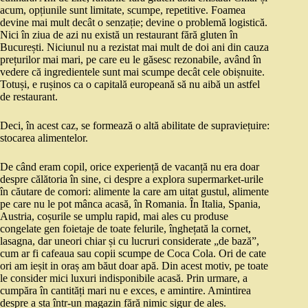
acum, opțiunile sunt limitate, scumpe, repetitive. Foamea
devine mai mult decât o senzație; devine o problemă logistică.
Nici în ziua de azi nu există un restaurant fără gluten în
București. Niciunul nu a rezistat mai mult de doi ani din cauza
prețurilor mai mari, pe care eu le găsesc rezonabile, având în
vedere că ingredientele sunt mai scumpe decât cele obișnuite.
Totuși, e rușinos ca o capitală europeană să nu aibă un astfel
de restaurant.
Deci, în acest caz, se formează o altă abilitate de supraviețuire:
stocarea alimentelor.
De când eram copil, orice experiență de vacanță nu era doar
despre călătoria în sine, ci despre a explora supermarket-urile
în căutare de comori: alimente la care am uitat gustul, alimente
pe care nu le pot mânca acasă, în Romania. În Italia, Spania,
Austria, coșurile se umplu rapid, mai ales cu produse
congelate gen foietaje de toate felurile, înghețată la cornet,
lasagna, dar uneori chiar și cu lucruri considerate „de bază”,
cum ar fi cafeaua sau copii scumpe de Coca Cola. Ori de cate
ori am ieșit in oraș am băut doar apă. Din acest motiv, pe toate
le consider mici luxuri indisponibile acasă. Prin urmare, a
cumpăra în cantități mari nu e exces, e amintire. Amintirea
despre a sta într-un magazin fără nimic sigur de ales.