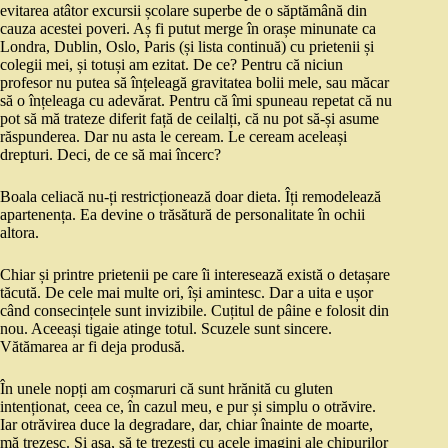
evitarea atâtor excursii școlare superbe de o săptămână din
cauza acestei poveri. Aș fi putut merge în orașe minunate ca
Londra, Dublin, Oslo, Paris (și lista continuă) cu prietenii și
colegii mei, și totuși am ezitat. De ce? Pentru că niciun
profesor nu putea să înțeleagă gravitatea bolii mele, sau măcar
să o înțeleaga cu adevărat. Pentru că îmi spuneau repetat că nu
pot să mă trateze diferit față de ceilalți, că nu pot să-și asume
răspunderea. Dar nu asta le ceream. Le ceream aceleași
drepturi. Deci, de ce să mai încerc?
Boala celiacă nu-ți restricționează doar dieta. Îți remodelează
apartenența. Ea devine o trăsătură de personalitate în ochii
altora.
Chiar și printre prietenii pe care îi interesează există o detașare
tăcută. De cele mai multe ori, își amintesc. Dar a uita e ușor
când consecințele sunt invizibile. Cuțitul de pâine e folosit din
nou. Aceeași tigaie atinge totul. Scuzele sunt sincere.
Vătămarea ar fi deja produsă.
În unele nopți am coșmaruri că sunt hrănită cu gluten
intenționat, ceea ce, în cazul meu, e pur și simplu o otrăvire.
Iar otrăvirea duce la degradare, dar, chiar înainte de moarte,
mă trezesc. Și așa, să te trezești cu acele imagini ale chipurilor