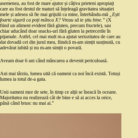
asemenea, au fost de mare ajutor și câțiva prieteni apropiați
care au fost destul de maturi să înțeleagă gravitatea situației
mele și adesea să fie mai grijulii ca mine, întrebându-mă
„Ești
foarte sigură ca poți mânca X? Vreau să te știu bine.”
(X
fiind un aliment evident fără gluten, precum fructele), sau
chiar aducând doar snacks-uri fără gluten la petrecerile în
pijamale. Astfel, cel mai mult m-a ajutat seriozitatea de care au
dat dovadă cei din jurul meu, fiindcă m-am simțit susținută, cu
adevărat iubită și nu m-am simțit o povară.
Aveam doar 6 ani când mâncarea a devenit periculoasă.
Ani mai târziu, lumea uită că oameni ca noi încă există. Totuși
lumea ia totul de-a gata.
Unii oameni mor de sete, în timp ce alții se îneacă în oceane.
Majoritatea nu realizează cât de bine e să ai acces la orice,
până când brusc nu mai ai.”