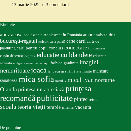
13 martie 2025
3 comentarii
Etichete
abuz
acasa
amor
Adolescent în România
analyze this
adolescenta
bucureşti-regatul
carte
carti
carti de
ca la școală
cadouri
conectare
carti pentru copii
concurs
parenting
Coronavirus
educatie cu blandete
educatie
cuplu
delicatese
depresie
imagini
fashion
gradinita
sexuala
emigrare
evenimente copii
joacă
nemuritoare
mancare
la joacă în străinătate
limite
mica sofia
micul ivan
nocturne
sanatoasa
micul iv
prinţesa
Olanda
prinţesa nu apreciază
publicitate
recomandă
pîntec
retete
scoala
teoria vieţii
terapie
vacanta
umanitar
Despre mine