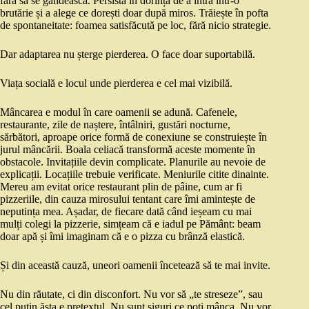
fără să se gândească. Persistă în dorința de a intra într-o
brutărie și a alege ce dorești doar după miros. Trăiește în pofta
de spontaneitate: foamea satisfăcută pe loc, fără nicio strategie.
Dar adaptarea nu șterge pierderea. O face doar suportabilă.
Viața socială e locul unde pierderea e cel mai vizibilă.
Mâncarea e modul în care oamenii se adună. Cafenele,
restaurante, zile de naștere, întâlniri, gustări nocturne,
sărbători, aproape orice formă de conexiune se construiește în
jurul mâncării. Boala celiacă transformă aceste momente în
obstacole. Invitațiile devin complicate. Planurile au nevoie de
explicații. Locațiile trebuie verificate. Meniurile citite dinainte.
Mereu am evitat orice restaurant plin de pâine, cum ar fi
pizzeriile, din cauza mirosului tentant care îmi amintește de
neputința mea. Așadar, de fiecare dată când ieșeam cu mai
mulți colegi la pizzerie, simțeam că e iadul pe Pământ: beam
doar apă și îmi imaginam că e o pizza cu brânză elastică.
Și din această cauză, uneori oamenii încetează să te mai invite.
Nu din răutate, ci din disconfort. Nu vor să „te streseze”, sau
cel puțin ăsta e pretextul. Nu sunt siguri ce poți mânca. Nu vor