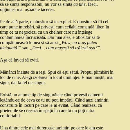
să se simtă responsabili, nu vor să simtă
ca tine
. Deci,
opțiunea mai ușoară e tăcerea.
Pe de altă parte, e obositor să te explici. E obositor să fii cel
care pune întrebări, să privești cum ceilalți comandă liber, în
timp ce tu negociezi cu un chelner care nu înțelege
contaminarea încrucișată. Dar mai ales, e obositor să te
compătimească lumea și să auzi
„Wow, eu n-aș putea
niciodată!”
sau
„Deci… cum reușești să trăiești așa?”
.
Așa că înveți să eviți.
Mănânci înainte de a ieși. Spui că ești sătul. Propui plimbări în
loc de cine. Alegi izolarea în locul umilinței. E mai liniștit, mai
sigur, dar la fel de singur.
Există un anume tip de singurătate când privești oamenii
legându-se de ceva ce tu nu poți împărți. Când auzi amintiri
construite în locuri pe care le-ai evitat. Când realizezi că
prieteniile se creează în spații în care tu nu poți intra
confortabil.
Una dintre cele mai dureroase amintiri pe care le am este