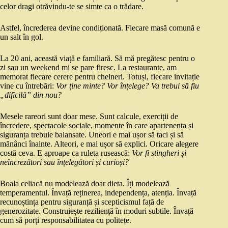
celor dragi otrăvindu-te se simte ca o trădare.
Astfel, încrederea devine condiționată. Fiecare masă comună e
un salt în gol.
La 20 ani, această viață e familiară. Să mă pregătesc pentru o
zi sau un weekend mi se pare firesc. La restaurante, am
memorat fiecare cerere pentru chelneri. Totuși, fiecare invitație
vine cu întrebări:
Vor ține minte? Vor înțelege? Va trebui să fiu
„dificilă” din nou?
Mesele rareori sunt doar mese. Sunt calcule, exerciții de
încredere, spectacole sociale, momente în care apartenența și
siguranța trebuie balansate. Uneori e mai ușor să taci și să
mănânci înainte. Alteori, e mai ușor să explici. Oricare alegere
costă ceva. E aproape ca ruleta rusească:
Vor fi stingheri și
neîncrezători sau înțelegători și curioși?
Boala celiacă nu modelează doar dieta. Îți modelează
temperamentul. Învață reținerea, independența, atenția. Învață
recunoștința pentru siguranță și scepticismul față de
generozitate. Construiește reziliență în moduri subtile. Învață
cum să porți responsabilitatea cu politețe.