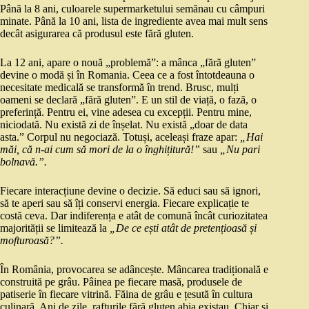
Până la 8 ani, culoarele supermarketului semănau cu câmpuri
minate. Până la 10 ani, lista de ingrediente avea mai mult sens
decât asigurarea că produsul este fără gluten.
La 12 ani, apare o nouă „problemă”: a mânca „fără gluten”
devine o modă și în Romania. Ceea ce a fost întotdeauna o
necesitate medicală se transformă în trend. Brusc, mulți
oameni se declară „fără gluten”. E un stil de viață, o fază, o
preferință. Pentru ei, vine adesea cu excepții. Pentru mine,
niciodată. Nu există zi de înșelat. Nu există „doar de data
asta.” Corpul nu negociază. Totuși, aceleași fraze apar:
„Hai
măi, că n-ai cum să mori de la o înghițitură!”
sau
„Nu pari
bolnavă.”.
Fiecare interacțiune devine o decizie. Să educi sau să ignori,
să te aperi sau să îți conservi energia. Fiecare explicație te
costă ceva. Dar indiferența e atât de comună încât curiozitatea
majorității se limitează la
„De ce ești atât de pretențioasă și
mofturoasă?”.
În România, provocarea se adâncește. Mâncarea tradițională e
construită pe grâu. Pâinea pe fiecare masă, produsele de
patiserie în fiecare vitrină. Făina de grâu e țesută în cultura
culinară. Ani de zile, rafturile fără gluten abia existau. Chiar și