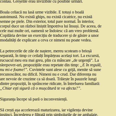
contau. Greșelile erau invizibile cu posibile urmări.
Boala celiacă nu lasă urme vizibile. E totuși o boală
autoimună. Nu există ghips, nu există cicatrice, nu există
semne pe piele. Din exterior, totul pare normal. În interior,
corpul duce un război liniștit împotriva lui însuși. De aceea, de
cele mai multe ori, oamenii se îndoiesc că am vreo problemă.
Copilăria devine un exercițiu de traducere și de găsire a unor
modalități de explicare a ceva ce nimeni nu poate vedea.
La petrecerile de zile de naștere, mereu scoteam o brioșă
separată, în timp ce ceilalți împărțeau același tort. La excursii,
rucsacul meu era mai greu, plin cu mâncare „de urgență”. La
sleepover-uri, propozițiile erau repetate din timp:
„E în regulă,
nu mi-e foame!”.
Cuvintele sunt alese cu grijă, menite să sune
recunoscător, nu dificil. Nimeni nu e crud. Dar diferența nu
are nevoie de cruzime ca să doară. Trăiește în pauzele lungi
dintre propoziții, în sprâncene ridicate, în întrebarea familiară:
„Chiar ești sigură că o mușcătură te va afecta?”.
Siguranța începe să pară o inconveniență.
Să crești așa accelerează maturizarea, iar vigilența devine
instinct. Încrederea e filtrată prin simbolurile de pe ambalaje.