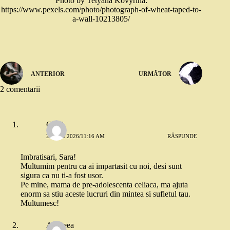
Photo by Tetyana Kovyrina:
https://www.pexels.com/photo/photograph-of-wheat-taped-to-
a-wall-10213805/
ANTERIOR
URMĂTOR
2 comentarii
Cami
28 MAI 2026/11:16 AM
RĂSPUNDE
Imbratisari, Sara!
Multumim pentru ca ai impartasit cu noi, desi sunt
sigura ca nu ti-a fost usor.
Pe mine, mama de pre-adolescenta celiaca, ma ajuta
enorm sa stiu aceste lucruri din mintea si sufletul tau.
Multumesc!
Andreea