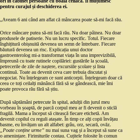
ori în cabinet persoane cu boala celiacă. Îi muțumesc
pentru curajul și deschiderea ei.
„Aveam 6 ani când am aflat că mâncarea poate să-mi facă rău.
Orice mâncare putea să-mi facă rău. Nu doar pâinea. Nu doar
produsele de patiserie. Nu un lucru specific. Totul. Fiecare
înghițitură obișnuită devenea un semn de întrebare. Fiecare
băutură devenea un risc. Explicația unui doctor
gastroenterolog mi-a transformat viața în una imprevizibilă,
împreună cu toate rutinele copilăriei: gustările la școală,
petrecerile de zile de naștere, excursiile școlare și lista
continuă. Toate au devenit ceva care trebuia discutat și
negociat. Nu înțelegeam ce sunt anticorpii. Înțelegeam doar că
ceea ce toți ceilalți mănâncă fără să se gândească, mie îmi
poate provoca rău fără să știu.
După săptămâni petrecute în spital, adulții din jurul meu
vorbeau în șoaptă, de parcă corpul meu ar fi devenit o sticlă
fragilă. Mama a început să citească fiecare etichetă. Am
devenit copilul cu reguli atașate. În timp ce alți copii învățau
basme, eu învățam un alt alfabet: grâu, orz, secară, ovăz.
„Poate conține urme”
nu mai suna vag și a început să sune ca
o amenințare. Firimiturile contau. Cuțitele folosite în comun