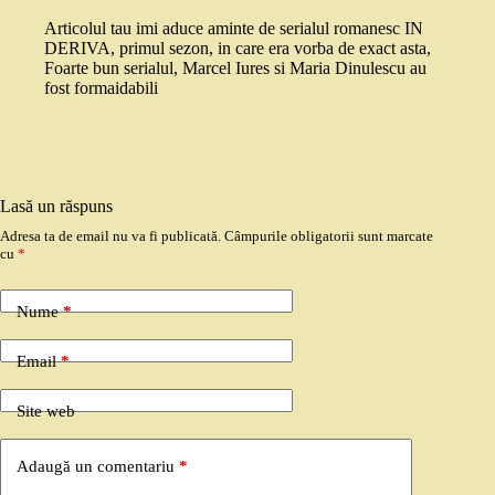
Articolul tau imi aduce aminte de serialul romanesc IN
DERIVA, primul sezon, in care era vorba de exact asta,
Foarte bun serialul, Marcel Iures si Maria Dinulescu au
fost formaidabili
Lasă un răspuns
Adresa ta de email nu va fi publicată.
Câmpurile obligatorii sunt marcate
cu
*
Nume
*
Email
*
Site web
Adaugă un comentariu
*