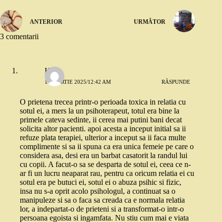
ANTERIOR
URMĂTOR
3 comentarii
KC
15 MARTIE 2025/12:42 AM
RĂSPUNDE
O prietena trecea printr-o perioada toxica in relatia cu
sotul ei, a mers la un psihoterapeut, totul era bine la
primele cateva sedinte, ii cerea mai putini bani decat
solicita altor pacienti. apoi acesta a inceput initial sa ii
refuze plata terapiei, ulterior a inceput sa ii faca multe
complimente si sa ii spuna ca era unica femeie pe care o
considera asa, desi era un barbat casatorit la randul lui
cu copii. A facut-o sa se desparta de sotul ei, ceea ce n-
ar fi un lucru neaparat rau, pentru ca oricum relatia ei cu
sotul era pe butuci ei, sotul ei o abuza psihic si fizic,
insa nu s-a oprit acolo psihologul, a continuat sa o
manipuleze si sa o faca sa creada ca e normala relatia
lor, a indepartat-o de prieteni si a transformat-o intr-o
persoana egoista si ingamfata. Nu stiu cum mai e viata