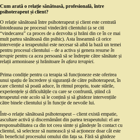
Cum arată o relație sănătoasă, profesională, între
psihoterapeut și client?
O relație sănătoasă între psihoterapeut și client este centrată
întotdeauna pe procesul vindecării clientului (a se citi
“vindecarea” ca proces de a dezvolta și hrăni din ce în ce mai
mult partea sănătoasă din psihic). Asta înseamnă că orice
intervenție a terapeutului este necesar să aibă la bază un temei
pentru procesul clientului – de a activa și genera resurse
în
terapie
pentru ca acea persoană să se îndrepte către sănătate și
relații armonioase și hrănitoare
în afara terapiei
.
Prima condiție pentru ca terapia să funcționeze este oferirea
unui spațiu de încredere și siguranță de către psihoterapeut, în
care clientul să poată aduce, în ritmul propriu, toate stările,
experiențele și dificultățile cu care se confruntă, știind că
terapeutul este acolo să le conțină și să ghideze intervențiile
către binele clientului și în funcție de nevoile lui.
Într-o relație sănătoasă psihoterapeut – client există empatie,
ascultare activă și discernământ din partea terapeutului: el are
responsabilitatea ca din tot ceea simte și gândește în contact cu
clientul, să selecteze să numească și să acționeze doar cât este
în beneficiul procesului omului din fața sa. Fără să ghideze