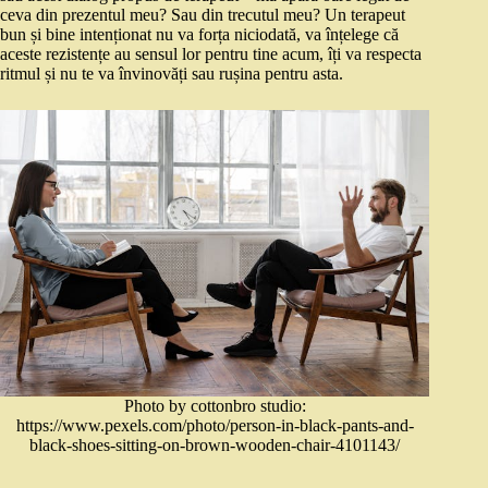
ceva din prezentul meu? Sau din trecutul meu? Un terapeut
bun și bine intenționat nu va forța niciodată, va înțelege că
aceste rezistențe au sensul lor pentru tine acum, îți va respecta
ritmul și nu te va învinovăți sau rușina pentru asta.
Photo by cottonbro studio:
https://www.pexels.com/photo/person-in-black-pants-and-
black-shoes-sitting-on-brown-wooden-chair-4101143/