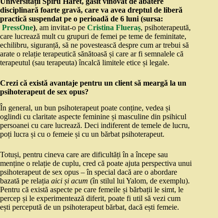
Universității Spiru Haret, găsit vinovat de abatere
disciplinară foarte gravă, care va avea dreptul de liberă
practică suspendat pe o perioadă de 6 luni (sursa:
PressOne
)
, am invitat-o pe
Cristina Flueraș
, psihoterapeută,
care lucrează mult cu grupuri de femei pe teme de feminitate,
echilibru, siguranță, să ne povestească despre cum ar trebui să
arate o relație terapeutică sănătoasă și care ar fi semnalele că
terapeutul (sau terapeuta) încalcă limitele etice și legale.
Crezi că există avantaje pentru un client să meargă la un
psihoterapeut de sex opus?
În general, un bun psihoterapeut poate conține, vedea și
oglindi cu claritate aspecte feminine și masculine din psihicul
persoanei cu care lucrează. Deci indiferent de temele de lucru,
poți lucra și cu o femeie și cu un bărbat psihoterapeut.
Totuși, pentru cineva care are dificultăți în a începe sau
menține o relație de cuplu, cred că poate ajuta perspectiva unui
psihoterapeut de sex opus – în special dacă are o abordare
bazată pe relația
aici și acum
(în stilul lui Yalom, de exemplu).
Pentru că există aspecte pe care femeile și bărbații le simt, le
percep și le experimentează diferit, poate fi util să vezi cum
ești percepută de un psihoterapeut bărbat, dacă ești femeie.