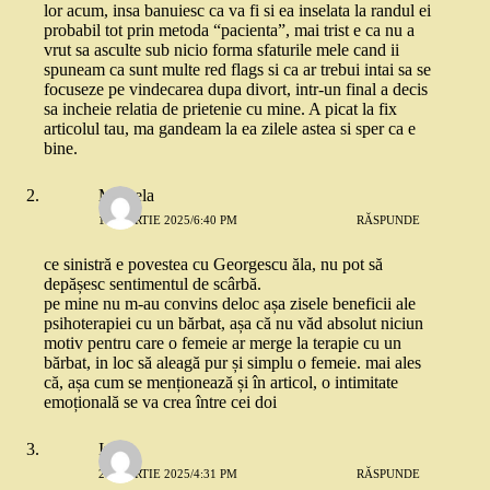
lor acum, insa banuiesc ca va fi si ea inselata la randul ei
probabil tot prin metoda “pacienta”, mai trist e ca nu a
vrut sa asculte sub nicio forma sfaturile mele cand ii
spuneam ca sunt multe red flags si ca ar trebui intai sa se
focuseze pe vindecarea dupa divort, intr-un final a decis
sa incheie relatia de prietenie cu mine. A picat la fix
articolul tau, ma gandeam la ea zilele astea si sper ca e
bine.
Mihaela
17 MARTIE 2025/6:40 PM
RĂSPUNDE
ce sinistră e povestea cu Georgescu ăla, nu pot să
depășesc sentimentul de scârbă.
pe mine nu m-au convins deloc așa zisele beneficii ale
psihoterapiei cu un bărbat, așa că nu văd absolut niciun
motiv pentru care o femeie ar merge la terapie cu un
bărbat, in loc să aleagă pur și simplu o femeie. mai ales
că, așa cum se menționează și în articol, o intimitate
emoțională se va crea între cei doi
Iulia
28 MARTIE 2025/4:31 PM
RĂSPUNDE