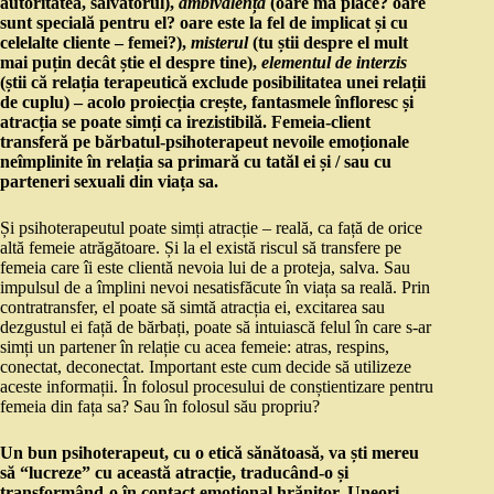
autoritatea, salvatorul),
ambivalența
(oare mă place? oare
sunt specială pentru el? oare este la fel de implicat și cu
celelalte cliente – femei?),
misterul
(tu știi despre el mult
mai puțin decât știe el despre tine),
elementul de interzis
(știi că relația terapeutică exclude posibilitatea unei relații
de cuplu) – acolo proiecția crește, fantasmele înfloresc și
atracția se poate simți ca irezistibilă. Femeia-client
transferă pe bărbatul-psihoterapeut nevoile emoționale
neîmplinite în relația sa primară cu tatăl ei și / sau cu
parteneri sexuali din viața sa.
Și psihoterapeutul poate simți atracție – reală, ca față de orice
altă femeie atrăgătoare. Și la el există riscul să transfere pe
femeia care îi este clientă nevoia lui de a proteja, salva. Sau
impulsul de a împlini nevoi nesatisfăcute în viața sa reală. Prin
contratransfer, el poate să simtă atracția ei, excitarea sau
dezgustul ei față de bărbați, poate să intuiască felul în care s-ar
simți un partener în relație cu acea femeie: atras, respins,
conectat, deconectat. Important este cum decide să utilizeze
aceste informații. În folosul procesului de conștientizare pentru
femeia din fața sa? Sau în folosul său propriu?
Un bun psihoterapeut, cu o etică sănătoasă, va ști mereu
să “lucreze” cu această atracție, traducând-o și
transformând-o în contact emoțional hrănitor. Uneori