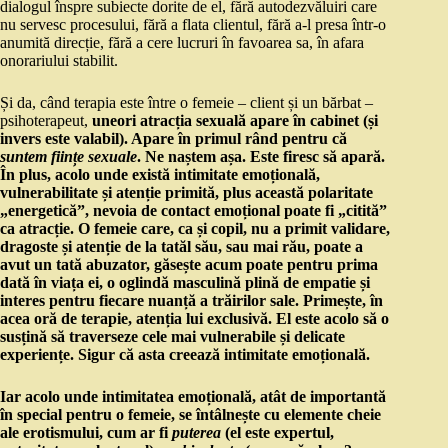
dialogul înspre subiecte dorite de el, fără autodezvăluiri care
nu servesc procesului, fără a flata clientul, fără a-l presa într-o
anumită direcție, fără a cere lucruri în favoarea sa, în afara
onorariului stabilit.
Și da, când terapia este între o femeie – client și un bărbat –
psihoterapeut,
uneori atracția sexuală apare în cabinet (și
invers este valabil). Apare în primul rând pentru că
suntem ființe sexuale
. Ne naștem așa. Este firesc să apară.
În plus, acolo unde există intimitate emoțională,
vulnerabilitate și atenție primită, plus această polaritate
„energetică”, nevoia de contact emoțional poate fi „citită”
ca atracție. O femeie care, ca și copil, nu a primit validare,
dragoste și atenție de la tatăl său, sau mai rău, poate a
avut un tată abuzator, găsește acum poate pentru prima
dată în viața ei, o oglindă masculină plină de empatie și
interes pentru fiecare nuanță a trăirilor sale. Primește, în
acea oră de terapie, atenția lui exclusivă. El este acolo să o
susțină să traverseze cele mai vulnerabile și delicate
experiențe. Sigur că asta creează intimitate emoțională.
Iar acolo unde intimitatea emoțională, atât de importantă
în special pentru o femeie, se întâlnește cu elemente cheie
ale erotismului, cum ar fi
puterea
(el este expertul,