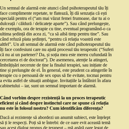
Un semnal de alarmă este atunci când psihoterapeutul tău îți
face complimente repetate, te flatează, îți dă senzația că ești
specială pentru el (“am mai văzut femei frumoase, dar tu ai o
dulceață / căldură / delicatețe aparte”). Sau când prelungește,
de exemplu, ora de terapie cu tine, eventual programând-o ca
ultima ședință din acea zi, “ca să aibă timp pentru tine”. Sau
când refuză plata ședinței, “pentru că relația voastră este
altfel”. Un alt semnal de alarmă este când psihoterapeutul tău
îți face confesiuni care nu ajută procesul tău terapeutic (“Suferi
că nu ai un partener? Da, și soția mea este mereu cufundată în
cercetarea ei de doctorat”). De asemenea, atenție la atingeri,
îmbrățișări necerute de tine la finalul terapiei, sau inițiate de
tine și prelungite de el. În general, este prudent ca atingerile în
terapie cu o persoană de sex opus să fie evitate, tocmai pentru
a evita astfel de situații ambigue. Invitațiile la întâlniri în afara
cabinetului – iar, sunt un semnal important de alarmă.
Când vorbim despre rezistență la un proces terapeutic
eficient și când despre instinctul care ne spune că relația
nu este în folosul nostru? Cum identificăm diferența?
Dacă ai rezistențe să abordezi un anumit subiect, este înțelept
să ți le respecți. Poți să te întrebi: de ce oare evit această temă
sau acest dialog propus de terapeut – mă apără oare legat de