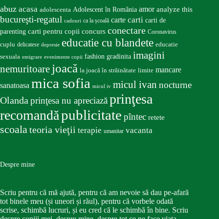
abuz
acasa
amor
Adolescent în România
analyze this
adolescenta
bucureşti-regatul
carte
carti
carti de
ca la școală
cadouri
conectare
carti pentru copii
concurs
parenting
Coronavirus
educatie cu blandete
educatie
cuplu
delicatese
depresie
imagini
fashion
gradinita
sexuala
emigrare
evenimente copii
joacă
nemuritoare
mancare
la joacă în străinătate
limite
mica sofia
micul ivan
nocturne
sanatoasa
micul iv
prinţesa
Olanda
prinţesa nu apreciază
publicitate
recomandă
pîntec
retete
scoala
teoria vieţii
terapie
vacanta
umanitar
Despre mine
Scriu pentru că mă ajută, pentru că am nevoie să dau pe-afară
tot binele meu (și uneori și răul), pentru că vorbele odată
scrise, schimbă lucruri, și eu cred că le schimbă în bine. Scriu
despre copiii mei, despre mine, despre tot ce ne face viața