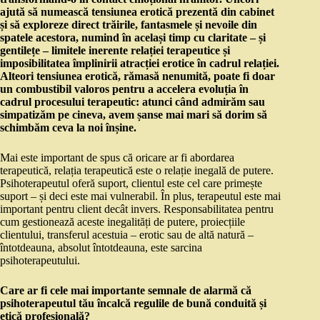
ajută să numească tensiunea erotică prezentă din cabinet
și să exploreze direct trăirile, fantasmele și nevoile din
spatele acestora, numind în același timp cu claritate – și
gentilețe – limitele inerente relației terapeutice și
imposibilitatea împlinirii atracției erotice în cadrul relației.
Alteori tensiunea erotică, rămasă nenumită, poate fi doar
un combustibil valoros pentru a accelera evoluția în
cadrul procesului terapeutic: atunci când admirăm sau
simpatizăm pe cineva, avem șanse mai mari să dorim să
schimbăm ceva la noi înșine.
Mai este important de spus că oricare ar fi abordarea
terapeutică, relația terapeutică este o relație inegală de putere.
Psihoterapeutul oferă suport, clientul este cel care primește
suport – și deci este mai vulnerabil. În plus, terapeutul este mai
important pentru client decât invers. Responsabilitatea pentru
cum gestionează aceste inegalități de putere, proiecțiile
clientului, transferul acestuia – erotic sau de altă natură –
întotdeauna, absolut întotdeauna, este sarcina
psihoterapeutului.
Care ar fi cele mai importante semnale de alarmă că
psihoterapeutul tău încalcă regulile de bună conduită și
etică profesională?