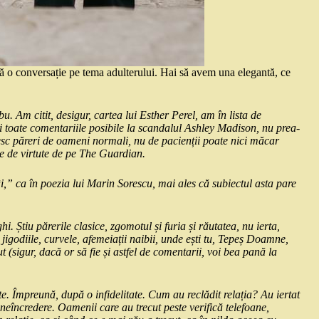
că o conversație pe tema adulterului. Hai să avem una elegantă, ce
u. Am citit, desigur, cartea lui Esther Perel, am în lista de
regi toate comentariile posibile la scandalul Ashley Madison, nu prea-
esc păreri de oameni normali, nu de pacienții poate nici măcar
ine de virtute de pe The Guardian.
i,” ca în poezia lui Marin Sorescu, mai ales că subiectul asta pare
. Știu părerile clasice, zgomotul și furia și răutatea, nu ierta,
 jigodiile, curvele, afemeiații naibii, unde ești tu, Tepeș Doamne,
 (sigur, dacă or să fie și astfel de comentarii, voi bea pană la
e. Împreună, după o infidelitate. Cum au reclădit relația? Au iertat
neîncredere. Oamenii care au trecut peste verifică telefoane,