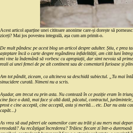
Acest articol aparține unei cititoare anonime care-și dorește să porneas
ziceți? Mai jos povestea integrală, așa cum am primit-o.
De mult pândesc pe acest blog un articol despre adulter. Știu, e prea tab
așteptare încă o carte despre regândirea infidelității, am citit luni înt
mi vine la îndemână să vorbesc cu apropiații, dar simt nevoia să prim
reali ai unei femei de pe alt continent sau de comentarii furioase și pl
Am tot pândit, ziceam, ca altcineva sa deschidă subiectul. „Tu mai întâ
sinucidere curată. Nimeni nu a scris.
Așadar, am trecut eu prin asta. Nu contează în ce poziție eram în triunghi
cine face o dată, mai face și altă dată, păcatul, contractul, jurămintele,
prost e cine acceptă, cine acceptă, asta și merită… etc. Dar nu asta caut
capăt…)
As vrea să aud păreri ale oamenilor care au trăit și au mers mai depart
vreodată? Au recâștigat încrederea? Trăiesc fiecare zi într-o dureroasă 