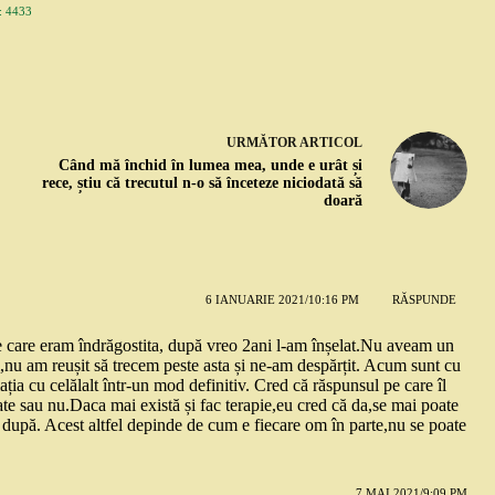
 4433
URMĂTOR
ARTICOL
Când mă închid în lumea mea, unde e urât și
rece, știu că trecutul n-o să înceteze niciodată să
doară
6 IANUARIE 2021/10:16 PM
RĂSPUNDE
 care eram îndrăgostita, după vreo 2ani l-am înșelat.Nu aveam un
si,nu am reușit să trecem peste asta și ne-am despărțit. Acum sunt cu
ația cu celălalt într-un mod definitiv. Cred că răspunsul pe care îl
tate sau nu.Daca mai există și fac terapie,eu cred că da,se mai poate
el după. Acest altfel depinde de cum e fiecare om în parte,nu se poate
7 MAI 2021/9:09 PM