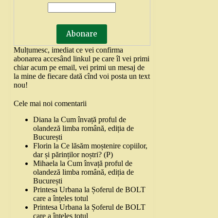
Mulțumesc, imediat ce vei confirma
abonarea accesând linkul pe care îl vei primi
chiar acum pe email, vei primi un mesaj de
la mine de fiecare dată cînd voi posta un text
nou!
Cele mai noi comentarii
Diana
la
Cum învață proful de
olandeză limba română, ediția de
București
Florin
la
Ce lăsăm moștenire copiilor,
dar și părinților noștri? (P)
Mihaela
la
Cum învață proful de
olandeză limba română, ediția de
București
Printesa Urbana
la
Șoferul de BOLT
care a înțeles totul
Printesa Urbana
la
Șoferul de BOLT
care a înțeles totul