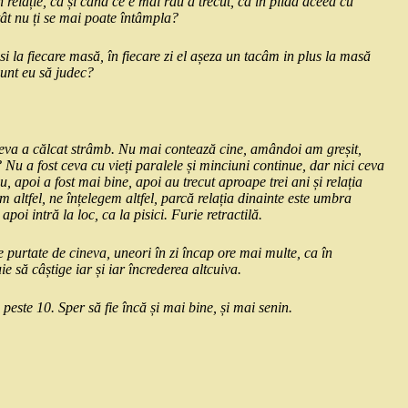
 relație, ca și când ce e mai rău a trecut, ca în pilda aceea cu
t nu ți se mai poate întâmpla?
si la fiecare masă, în fiecare zi el așeza un tacâm in plus la masă
 sunt eu să judec?
ineva a călcat strâmb. Nu mai contează cine, amândoi am greșit,
Nu a fost ceva cu vieți paralele și minciuni continue, dar nici ceva
ău, apoi a fost mai bine, apoi au trecut aproape trei ani și relația
 altfel, ne înțelegem altfel, parcă relația dinainte este umbra
poi intră la loc, ca la pisici. Furie retractilă.
 purtate de cineva, uneori în zi încap ore mai multe, ca în
uie să câștige iar și iar încrederea altcuiva.
este 10. Sper să fie încă și mai bine, și mai senin.