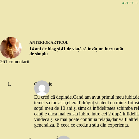
ARTICOLE:
ANTERIOR
ARTICOL
14 ani de blog și 41 de viață să învăț un lucru atât
de simplu
261 comentarii
O femeie
Eu cred că depinde.Cand am avut primul meu iubit,de
temei sa fac asta,el era f drăguț și atent cu mine.Totu
soțul meu de 10 ani și simt că infidelitatea schimba rel
cauți e daca mai exista iubire intre cei 2 după infideli
vindeca și se mai poate continua relația,dar va fi altf
generaliza. E ceea ce cred,nu știu din experiența.
Adela