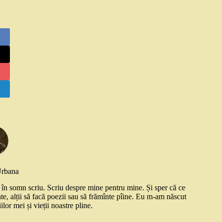
Urbana
și în somn scriu. Scriu despre mine pentru mine. Și sper că ce
nte, alții să facă poezii sau să frămînte pîine. Eu m-am născut
ilor mei și vieții noastre pline.