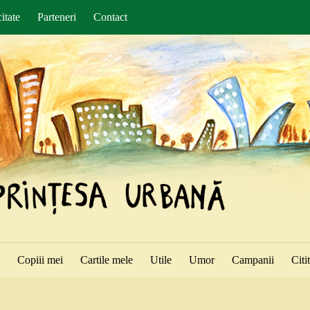
itate
Parteneri
Contact
ă
Copiii mei
Cartile mele
Utile
Umor
Campanii
Citi