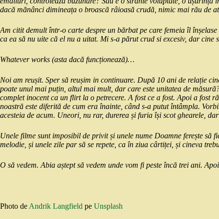
emailuri, controlează buzunare? Sau e o stranie voluptate, o ușurință în
dacă mănânci dimineața o broască râioasă crudă, nimic mai rău de atâ
Am citit demult într-o carte despre un bărbat pe care femeia îl înșelase 
ca ea să nu uite că el nu a uitat. Mi s-a părut crud si excesiv, dar cine
Whatever works (asta dacă funcționează)…
Noi am reușit. Sper să reușim in continuare. După 10 ani de relație c
poate unul mai puțin, altul mai mult, dar care este unitatea de măsură? 
complet inocent ca un flirt la o petrecere. A fost ce a fost. Apoi a fost r
noastră este diferită de cum era înainte, când s-a putut întâmpla. Vorbim
acesteia de acum. Uneori, nu rar, durerea și furia își scot ghearele, dar a
Unele filme sunt imposibil de privit și unele nume Doamne ferește să fie
melodie, și unele zile par să se repete, ca în ziua cârtiței, și cineva treb
O să vedem. Abia aștept să vedem unde vom fi peste încă trei ani. Apoi p
Photo de
Andrik Langfield
pe
Unsplash