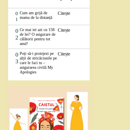
0
Cum am grijă de
Citește
mama de la distanță
1
0
Ce mai iei azi cu 158
Citește
de lei? O asigurare de
2
călătorii pentru tot
anul!
0
Poți să-i protejezi pe
Citește
alții de stricăciunile pe
3
care le faci tu –
asigurarea civilă My
Apologies