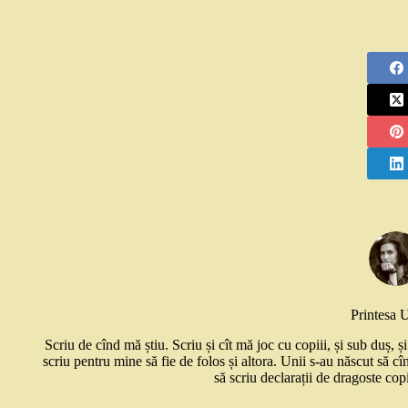
Printesa 
Scriu de cînd mă știu. Scriu și cît mă joc cu copiii, și sub duș, 
scriu pentru mine să fie de folos și altora. Unii s-au născut să cî
să scriu declarații de dragoste copi