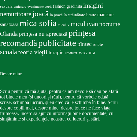
imagini
fashion
gradinita
sexuala
emigrare
evenimente copii
joacă
nemuritoare
mancare
la joacă în străinătate
limite
mica sofia
micul ivan
nocturne
sanatoasa
micul iv
prinţesa
Olanda
prinţesa nu apreciază
publicitate
recomandă
pîntec
retete
scoala
teoria vieţii
terapie
vacanta
umanitar
Despre mine
Scriu pentru că mă ajută, pentru că am nevoie să dau pe-afară
tot binele meu (și uneori și răul), pentru că vorbele odată
scrise, schimbă lucruri, și eu cred că le schimbă în bine. Scriu
despre copiii mei, despre mine, despre tot ce ne face viața
frumoasă. Încerc să ajut cu informații bine documentate, cu
simțăminte și experiențele noastre, cu lucruri și stări.