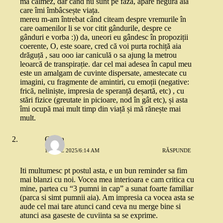
mă calmez, dar când nu sunt pe fază, apare negura aia
care îmi îmbâcsește viața.
mereu m-am întrebat când citeam despre vremurile în
care oamenilor li se vor citit gândurile, despre ce
gânduri e vorba :)) da, uneori eu gândesc în propoziții
coerente, O, este soare, cred că voi purta rochiță aia
drăguță , sau ooo iar caniculă o sa ajung la metrou
leoarcă de transpirație. dar cel mai adesea în capul meu
este un amalgam de cuvinte dispersate, amestecate cu
imagini, cu fragmente de amintiri, cu emoții (negative:
frică, neliniște, impresia de speranță deșartă, etc) , cu
stări fizice (greutate in picioare, nod în gât etc), și asta
îmi ocupă mai mult timp din viață și mă rănește mai
mult.
Olivia
1 IULIE 2025/6:14 AM
RĂSPUNDE
Iti multumesc pt postul asta, e un bun reminder sa fim
mai blanzi cu noi. Vocea mea interioara e cam critica cu
mine, partea cu “3 pumni in cap” a sunat foarte familiar
(parca si simt pumnii aia). Am impresia ca vocea asta se
aude cel mai tare atunci cand ceva nu merge bine si
atunci asa gaseste de cuviinta sa se exprime.