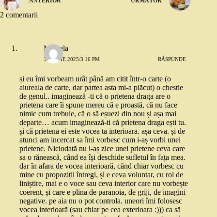
ANTERIOR
URMĂTOR
2 comentarii
Mihaela
30 IUNIE 2025/3:16 PM
RĂSPUNDE
și eu îmi vorbeam urât până am citit într-o carte (o
aiureala de carte, dar partea asta mi-a plăcut) o chestie
de genul.. imaginează -ti că o prietena draga are o
prietena care îi spune mereu că e proastă, că nu face
nimic cum trebuie, că o să eșuezi din nou și așa mai
departe… acum imaginează-ti că prietena draga ești tu.
și că prietena ei este vocea ta interioara. așa ceva. și de
atunci am incercat sa îmi vorbesc cum i-aș vorbi unei
prietene. Niciodată nu i-aș zice unei prietene ceva care
sa o rănească, când ea își deschide sufletul în fața mea.
dar în afara de vocea interioară, când chiar vorbesc cu
mine cu propoziții întregi, și e ceva voluntar, cu rol de
liniștire, mai e o voce sau ceva interior care nu vorbește
coerent, și care e plina de paranoia, de griji, de imagini
negative. pe aia nu o pot controla. uneori îmi folosesc
vocea interioară (sau chiar pe cea exterioara :))) ca să