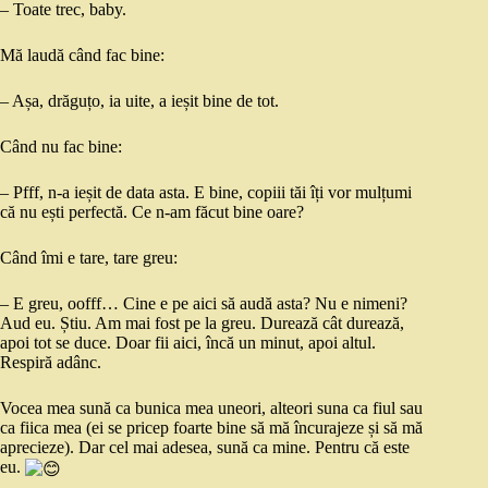
– Toate trec, baby.
Mă laudă când fac bine:
– Așa, drăguțo, ia uite, a ieșit bine de tot.
Când nu fac bine:
– Pfff, n-a ieșit de data asta. E bine, copiii tăi îți vor mulțumi
că nu ești perfectă. Ce n-am făcut bine oare?
Când îmi e tare, tare greu:
– E greu, oofff… Cine e pe aici să audă asta? Nu e nimeni?
Aud eu. Știu. Am mai fost pe la greu. Durează cât durează,
apoi tot se duce. Doar fii aici, încă un minut, apoi altul.
Respiră adânc.
Vocea mea sună ca bunica mea uneori, alteori suna ca fiul sau
ca fiica mea (ei se pricep foarte bine să mă încurajeze și să mă
aprecieze). Dar cel mai adesea, sună ca mine. Pentru că este
eu.