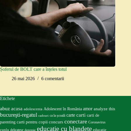
Șoferul de BOLT care a înțeles totul
26 mai 2026
6 comentarii
Etichete
abuz
acasa
amor
Adolescent în România
analyze this
adolescenta
bucureşti-regatul
carte
carti
carti de
ca la școală
cadouri
conectare
carti pentru copii
concurs
parenting
Coronavirus
educatie cu blandete
educatie
cuplu
delicatese
depresie