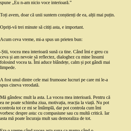
spune „Eu n-am nicio voce interioară.”
Toți avem, doar că unii suntem conștienți de ea, alții mai puțin.
Opriți-vă trei minute să citiți asta, e important.
Acum ceva vreme, mi-a spus un prieten bun:
-Știi, vocea mea interioară sună ca tine. Când îmi e greu cu
ceva și am nevoie să reflectez, dialoghez cu mine însumi
folosind vocea ta. Îmi aduce blândețe, calm și pot gândi mai
limpede.
A fost unul dintre cele mai frumoase lucruri pe care mi le-a
spus cineva vreodată.
Mă gândesc mult la asta. La vocea mea interioară. Pentru că
ea ne poate schimba ziua, motivația, reacția la viață. Nu pot
controla tot ce mi se întâmplă, dar pot controla cum îmi
vorbesc despre asta: cu compasiune sau cu multă critică. Iar
asta mă poate încuraja mult sau demoraliza de tot.
Era o vreme când vocea asta suna ca mama când o