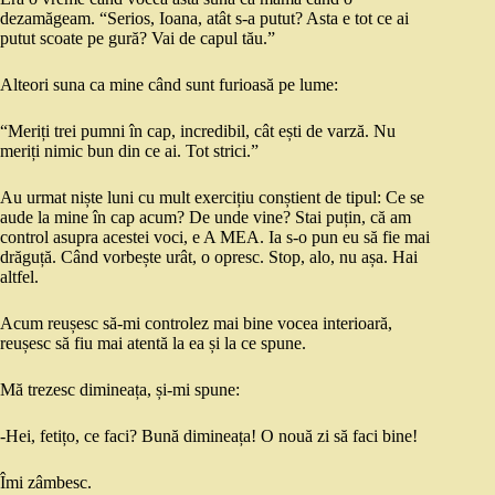
dezamăgeam. “Serios, Ioana, atât s-a putut? Asta e tot ce ai
putut scoate pe gură? Vai de capul tău.”
Alteori suna ca mine când sunt furioasă pe lume:
“Meriți trei pumni în cap, incredibil, cât ești de varză. Nu
meriți nimic bun din ce ai. Tot strici.”
Au urmat niște luni cu mult exercițiu conștient de tipul: Ce se
aude la mine în cap acum? De unde vine? Stai puțin, că am
control asupra acestei voci, e A MEA. Ia s-o pun eu să fie mai
drăguță. Când vorbește urât, o opresc. Stop, alo, nu așa. Hai
altfel.
Acum reușesc să-mi controlez mai bine vocea interioară,
reușesc să fiu mai atentă la ea și la ce spune.
Mă trezesc dimineața, și-mi spune:
-Hei, fetițo, ce faci? Bună dimineața! O nouă zi să faci bine!
Îmi zâmbesc.