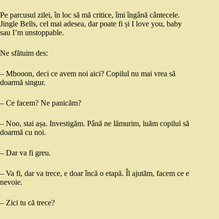
Pe parcusul zilei, în loc să mă critice, îmi îngână cântecele.
Jingle Bells, cel mai adesea, dar poate fi și I love you, baby
sau I’m unstoppable.
Ne sfătuim des:
– Mbooon, deci ce avem noi aici? Copilul nu mai vrea să
doarmă singur.
– Ce facem? Ne panicăm?
– Noo, stai așa. Investigăm. Până ne lămurim, luăm copilul să
doarmă cu noi.
– Dar va fi greu.
– Va fi, dar va trece, e doar încă o etapă. Îl ajutăm, facem ce e
nevoie.
– Zici tu că trece?