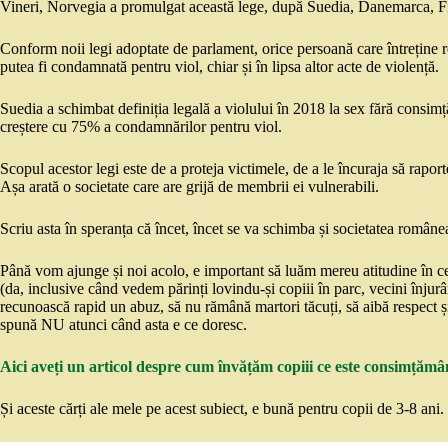
Vineri, Norvegia a promulgat această lege, după Suedia, Danemarca, Fi
Conform noii legi adoptate de parlament, orice persoană care întreține r
putea fi condamnată pentru viol, chiar și în lipsa altor acte de violență.
Suedia a schimbat definiția legală a violului în 2018 la sex fără consimț
creștere cu 75% a condamnărilor pentru viol.
Scopul acestor legi este de a proteja victimele, de a le încuraja să raport
Așa arată o societate care are grijă de membrii ei vulnerabili.
Scriu asta în speranța că încet, încet se va schimba și societatea române
Până vom ajunge și noi acolo, e important să luăm mereu atitudine în ce
(da, inclusive când vedem părinți lovindu-și copiii în parc, vecini înjur
recunoască rapid un abuz, să nu rămână martori tăcuți, să aibă respect și
spună NU atunci când asta e ce doresc.
Aici aveți un articol despre cum învățăm copiii ce este consimțămâ
Și aceste cărți ale mele pe acest subiect, e bună pentru copii de 3-8 ani.