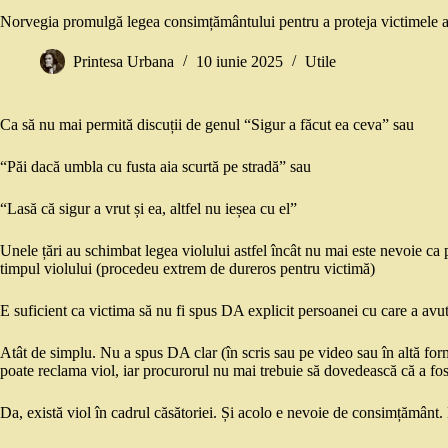
Norvegia promulgă legea consimțământului pentru a proteja victimele a
Printesa Urbana
10 iunie 2025
Utile
Ca să nu mai permită discuții de genul “Sigur a făcut ea ceva” sau
“Păi dacă umbla cu fusta aia scurtă pe stradă” sau
“Lasă că sigur a vrut și ea, altfel nu ieșea cu el”
Unele țări au schimbat legea violului astfel încât nu mai este nevoie ca
timpul violului (procedeu extrem de dureros pentru victimă)
E
suficient ca victima să nu fi spus DA explicit persoanei cu care a avut
Atât de simplu. Nu a spus DA clar (în scris sau pe video sau în altă form
poate reclama viol, iar procurorul nu mai trebuie să dovedească că a fost 
Da, există viol în cadrul căsătoriei. Și acolo e nevoie de consimțământ. 