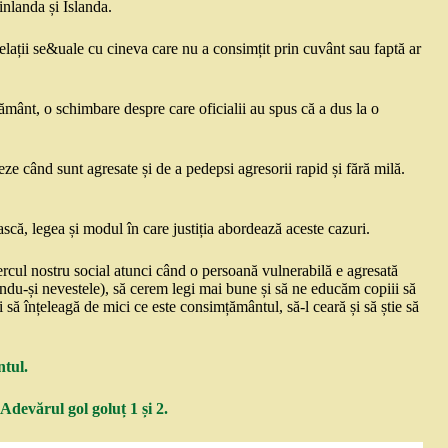
nlanda și Islanda.
elații se&uale cu cineva care nu a consimțit prin cuvânt sau faptă ar
ământ, o schimbare despre care oficialii au spus că a dus la o
eze când sunt agresate și de a pedepsi agresorii rapid și fără milă.
ască, legea și modul în care justiția abordează aceste cazuri.
rcul nostru social atunci când o persoană vulnerabilă e agresată
ându-și nevestele), să cerem legi mai bune și să ne educăm copiii să
 să înțeleagă de mici ce este consimțământul, să-l ceară și să știe să
ntul.
Adevărul gol goluț 1 și 2.