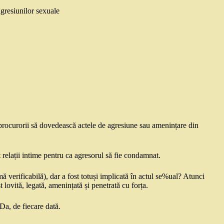
gresiunilor sexuale
 procurorii să dovedească actele de agresiune sau amenințare din
 relații intime pentru ca agresorul să fie condamnat.
ă verificabilă), dar a fost totuși implicată în actul se%ual? Atunci
lovită, legată, amenințată și penetrată cu forța.
Da, de fiecare dată.