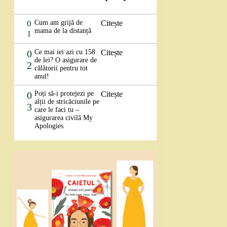
0
Cum am grijă de
Citește
mama de la distanță
1
0
Ce mai iei azi cu 158
Citește
de lei? O asigurare de
2
călătorii pentru tot
anul!
0
Poți să-i protejezi pe
Citește
alții de stricăciunile pe
3
care le faci tu –
asigurarea civilă My
Apologies