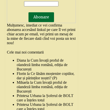
Mulțumesc, imediat ce vei confirma
abonarea accesând linkul pe care îl vei primi
chiar acum pe email, vei primi un mesaj de
la mine de fiecare dată cînd voi posta un text
nou!
Cele mai noi comentarii
Diana
la
Cum învață proful de
olandeză limba română, ediția de
București
Florin
la
Ce lăsăm moștenire copiilor,
dar și părinților noștri? (P)
Mihaela
la
Cum învață proful de
olandeză limba română, ediția de
București
Printesa Urbana
la
Șoferul de BOLT
care a înțeles totul
Printesa Urbana
la
Șoferul de BOLT
care a înțeles totul