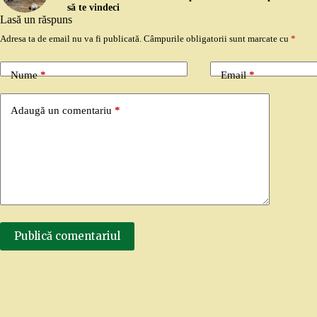
să te vindeci
Lasă un răspuns
Adresa ta de email nu va fi publicată.
Câmpurile obligatorii sunt marcate cu
*
Nume
*
Email
*
Adaugă un comentariu
*
Publică comentariul