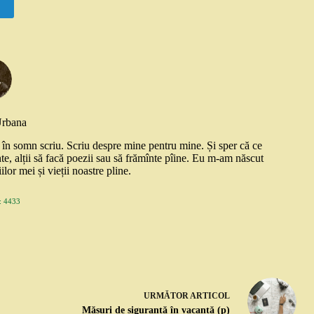
Urbana
și în somn scriu. Scriu despre mine pentru mine. Și sper că ce
nte, alții să facă poezii sau să frămînte pîine. Eu m-am născut
ilor mei și vieții noastre pline.
 4433
URMĂTOR
ARTICOL
Măsuri de siguranță în vacanță (p)