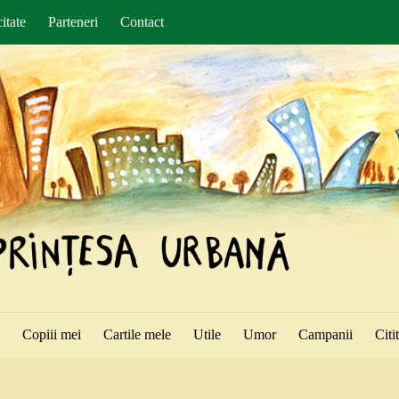
itate
Parteneri
Contact
ă
Copiii mei
Cartile mele
Utile
Umor
Campanii
Citi