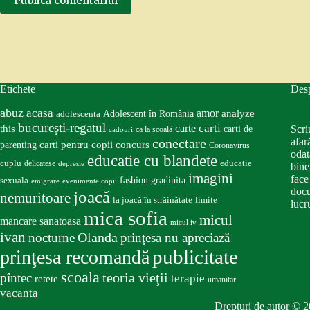
Publică comentariul
Etichete
Des
abuz
acasa
amor
Adolescent în România
analyze
adolescenta
bucureşti-regatul
carte
carti
this
Scri
carti de
ca la școală
cadouri
conectare
afar
carti pentru copii
concurs
parenting
Coronavirus
odat
educatie cu blandete
educatie
cuplu
delicatese
depresie
bine
imagini
face
fashion
gradinita
sexuala
emigrare
evenimente copii
docu
joacă
nemuritoare
la joacă în străinătate
limite
lucru
mica sofia
micul
mancare sanatoasa
micul iv
ivan
nocturne
Olanda
prinţesa nu apreciază
publicitate
prinţesa recomandă
scoala
teoria vieţii
pîntec
terapie
retete
umanitar
vacanta
Drepturi de autor © 2