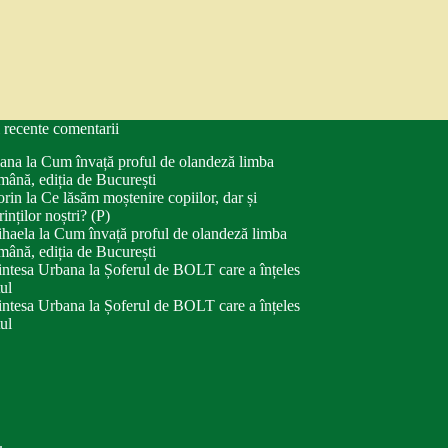
 recente comentarii
ana
la
Cum învață proful de olandeză limba
mână, ediția de București
orin
la
Ce lăsăm moștenire copiilor, dar și
rinților noștri? (P)
haela
la
Cum învață proful de olandeză limba
mână, ediția de București
intesa Urbana
la
Șoferul de BOLT care a înțeles
tul
intesa Urbana
la
Șoferul de BOLT care a înțeles
tul
.