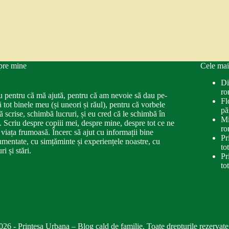
pre mine
Cele mai
Di
ro
u pentru că mă ajută, pentru că am nevoie să dau pe-
Fl
ă tot binele meu (și uneori și răul), pentru că vorbele
pă
ă scrise, schimbă lucruri, și eu cred că le schimbă în
Mi
. Scriu despre copiii mei, despre mine, despre tot ce ne
ro
 viața frumoasă. Încerc să ajut cu informații bine
Pr
mentate, cu simțăminte și experiențele noastre, cu
to
ri și stări.
Pr
to
026 - Printesa Urbana – Blog cald de familie. Toate drepturile rezervate