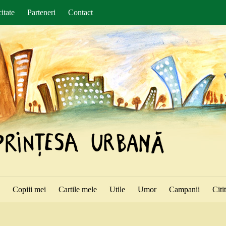
itate
Parteneri
Contact
ă
Copiii mei
Cartile mele
Utile
Umor
Campanii
Citi