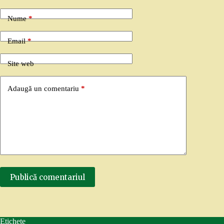
Nume
*
Email
*
Site web
Adaugă un comentariu
*
Publică comentariul
Etichete