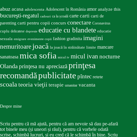
abuz
acasa
amor
Adolescent în România
analyze this
adolescenta
bucureşti-regatul
carte
carti
carti de
ca la școală
cadouri
conectare
carti pentru copii
concurs
parenting
Coronavirus
educatie cu blandete
educatie
cuplu
delicatese
depresie
imagini
fashion
gradinita
sexuala
emigrare
evenimente copii
joacă
nemuritoare
mancare
la joacă în străinătate
limite
mica sofia
micul ivan
nocturne
sanatoasa
micul iv
prinţesa
Olanda
prinţesa nu apreciază
publicitate
recomandă
pîntec
retete
scoala
teoria vieţii
terapie
vacanta
umanitar
Despre mine
Scriu pentru că mă ajută, pentru că am nevoie să dau pe-afară
tot binele meu (și uneori și răul), pentru că vorbele odată
scrise, schimbă lucruri, și eu cred că le schimbă în bine. Scriu