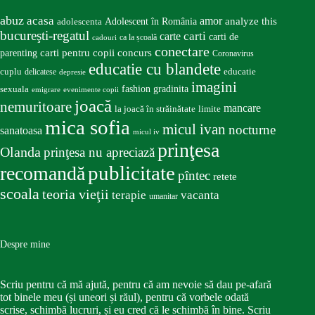
abuz
acasa
amor
Adolescent în România
analyze this
adolescenta
bucureşti-regatul
carte
carti
carti de
ca la școală
cadouri
conectare
carti pentru copii
concurs
parenting
Coronavirus
educatie cu blandete
educatie
cuplu
delicatese
depresie
imagini
fashion
gradinita
sexuala
emigrare
evenimente copii
joacă
nemuritoare
mancare
la joacă în străinătate
limite
mica sofia
micul ivan
nocturne
sanatoasa
micul iv
prinţesa
Olanda
prinţesa nu apreciază
publicitate
recomandă
pîntec
retete
scoala
teoria vieţii
terapie
vacanta
umanitar
Despre mine
Scriu pentru că mă ajută, pentru că am nevoie să dau pe-afară
tot binele meu (și uneori și răul), pentru că vorbele odată
scrise, schimbă lucruri, și eu cred că le schimbă în bine. Scriu