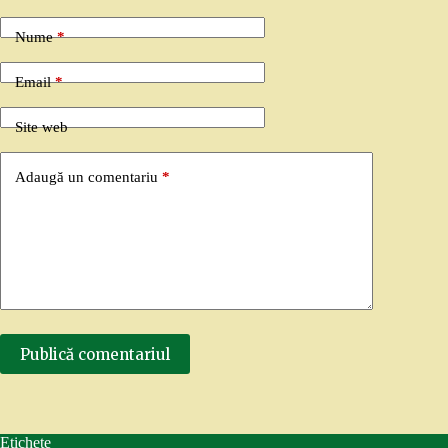
Nume
*
Email
*
Site web
Adaugă un comentariu
*
Publică comentariul
Etichete