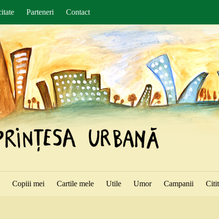
itate
Parteneri
Contact
ă
Copiii mei
Cartile mele
Utile
Umor
Campanii
Citi