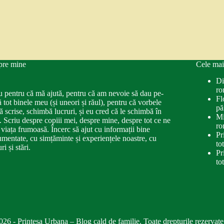
pre mine
Cele mai
Di
ro
u pentru că mă ajută, pentru că am nevoie să dau pe-
Fl
ă tot binele meu (și uneori și răul), pentru că vorbele
pă
ă scrise, schimbă lucruri, și eu cred că le schimbă în
Mi
. Scriu despre copiii mei, despre mine, despre tot ce ne
ro
 viața frumoasă. Încerc să ajut cu informații bine
Pr
mentate, cu simțăminte și experiențele noastre, cu
to
ri și stări.
Pr
to
026 - Printesa Urbana – Blog cald de familie. Toate drepturile rezervate