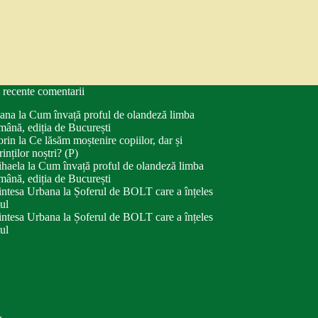
 recente comentarii
ana
la
Cum învață proful de olandeză limba
mână, ediția de București
orin
la
Ce lăsăm moștenire copiilor, dar și
rinților noștri? (P)
haela
la
Cum învață proful de olandeză limba
mână, ediția de București
intesa Urbana
la
Șoferul de BOLT care a înțeles
tul
intesa Urbana
la
Șoferul de BOLT care a înțeles
tul
.