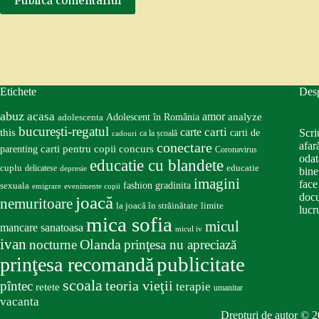
Publică comentariul
Etichete
Des
abuz
acasa
amor
Adolescent în România
analyze
adolescenta
bucureşti-regatul
carte
carti
this
Scri
carti de
ca la școală
cadouri
conectare
afar
carti pentru copii
concurs
parenting
Coronavirus
odat
educatie cu blandete
educatie
cuplu
delicatese
depresie
bine
imagini
face
fashion
gradinita
sexuala
emigrare
evenimente copii
docu
joacă
nemuritoare
la joacă în străinătate
limite
lucru
mica sofia
micul
mancare sanatoasa
micul iv
ivan
nocturne
Olanda
prinţesa nu apreciază
publicitate
prinţesa recomandă
scoala
teoria vieţii
pîntec
terapie
retete
umanitar
vacanta
Drepturi de autor © 2