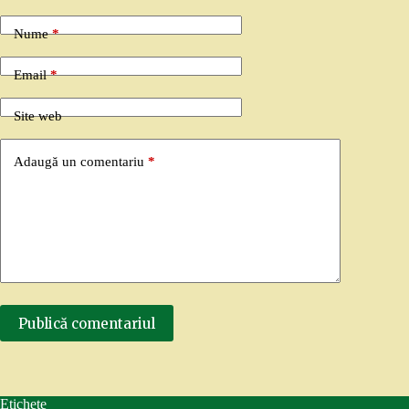
Nume
*
Email
*
Site web
Adaugă un comentariu
*
Publică comentariul
Etichete