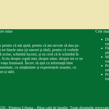
pre mine
Cele mai
Di
ro
u pentru că mă ajută, pentru că am nevoie să dau pe-
Fl
ă tot binele meu (și uneori și răul), pentru că vorbele
pă
ă scrise, schimbă lucruri, și eu cred că le schimbă în
Mi
. Scriu despre copiii mei, despre mine, despre tot ce ne
ro
 viața frumoasă. Încerc să ajut cu informații bine
Pr
mentate, cu simțăminte și experiențele noastre, cu
to
ri și stări.
Pr
to
026 - Printesa Urbana – Blog cald de familie. Toate drepturile rezervate