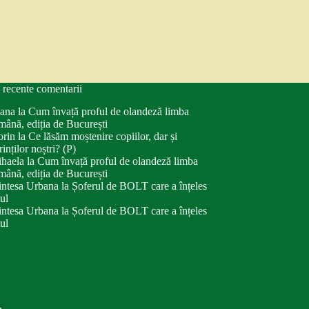
 recente comentarii
ana
la
Cum învață proful de olandeză limba
mână, ediția de București
orin
la
Ce lăsăm moștenire copiilor, dar și
rinților noștri? (P)
haela
la
Cum învață proful de olandeză limba
mână, ediția de București
intesa Urbana
la
Șoferul de BOLT care a înțeles
tul
intesa Urbana
la
Șoferul de BOLT care a înțeles
tul
.