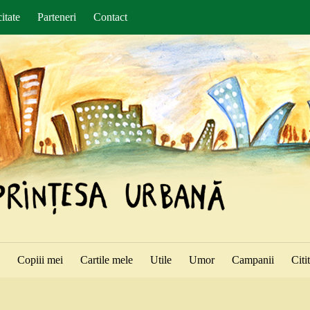
itate
Parteneri
Contact
ă
Copiii mei
Cartile mele
Utile
Umor
Campanii
Citi