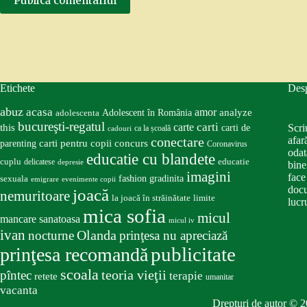
Publică comentariul
Etichete
Des
abuz
acasa
amor
Adolescent în România
analyze
adolescenta
bucureşti-regatul
carte
carti
this
Scri
carti de
ca la școală
cadouri
conectare
afar
carti pentru copii
concurs
parenting
Coronavirus
odat
educatie cu blandete
educatie
cuplu
delicatese
depresie
bine
imagini
face
fashion
gradinita
sexuala
emigrare
evenimente copii
docu
joacă
nemuritoare
la joacă în străinătate
limite
lucru
mica sofia
micul
mancare sanatoasa
micul iv
ivan
nocturne
Olanda
prinţesa nu apreciază
publicitate
prinţesa recomandă
scoala
teoria vieţii
pîntec
terapie
retete
umanitar
vacanta
Drepturi de autor © 2