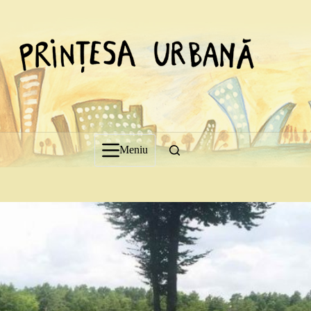
Sari
la
conținut
Meniu