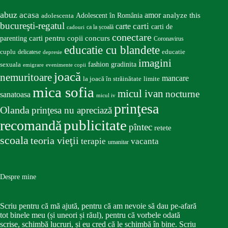
abuz
acasa
amor
Adolescent în România
analyze this
adolescenta
bucureşti-regatul
carte
carti
carti de
ca la școală
cadouri
conectare
carti pentru copii
concurs
parenting
Coronavirus
educatie cu blandete
educatie
cuplu
delicatese
depresie
imagini
fashion
gradinita
sexuala
emigrare
evenimente copii
joacă
nemuritoare
mancare
la joacă în străinătate
limite
mica sofia
micul ivan
nocturne
sanatoasa
micul iv
prinţesa
Olanda
prinţesa nu apreciază
publicitate
recomandă
pîntec
retete
scoala
teoria vieţii
terapie
vacanta
umanitar
Despre mine
Scriu pentru că mă ajută, pentru că am nevoie să dau pe-afară
tot binele meu (și uneori și răul), pentru că vorbele odată
scrise, schimbă lucruri, și eu cred că le schimbă în bine. Scriu