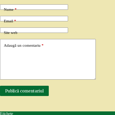
Nume
*
Email
*
Site web
Adaugă un comentariu
*
Publică comentariul
Etichete