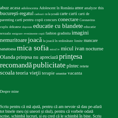
abuz
acasa
amor
Adolescent în România
analyze this
adolescenta
bucureşti-regatul
carte
carti
carti de
ca la școală
cadouri
conectare
carti pentru copii
concurs
parenting
Coronavirus
educatie cu blandete
educatie
cuplu
delicatese
depresie
imagini
fashion
gradinita
sexuala
emigrare
evenimente copii
joacă
nemuritoare
mancare
la joacă în străinătate
limite
mica sofia
micul ivan
nocturne
sanatoasa
micul iv
prinţesa
Olanda
prinţesa nu apreciază
publicitate
recomandă
pîntec
retete
scoala
teoria vieţii
terapie
vacanta
umanitar
Despre mine
Scriu pentru că mă ajută, pentru că am nevoie să dau pe-afară
tot binele meu (și uneori și răul), pentru că vorbele odată
scrise, schimbă lucruri, și eu cred că le schimbă în bine. Scriu