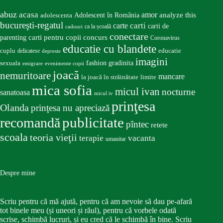
abuz
acasa
amor
Adolescent în România
analyze this
adolescenta
bucureşti-regatul
carte
carti
carti de
ca la școală
cadouri
conectare
carti pentru copii
concurs
parenting
Coronavirus
educatie cu blandete
educatie
cuplu
delicatese
depresie
imagini
fashion
gradinita
sexuala
emigrare
evenimente copii
joacă
nemuritoare
mancare
la joacă în străinătate
limite
mica sofia
micul ivan
nocturne
sanatoasa
micul iv
prinţesa
Olanda
prinţesa nu apreciază
publicitate
recomandă
pîntec
retete
scoala
teoria vieţii
terapie
vacanta
umanitar
Despre mine
Scriu pentru că mă ajută, pentru că am nevoie să dau pe-afară
tot binele meu (și uneori și răul), pentru că vorbele odată
scrise, schimbă lucruri, și eu cred că le schimbă în bine. Scriu