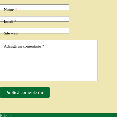
Nume
*
Email
*
Site web
Adaugă un comentariu
*
Publică comentariul
Etichete