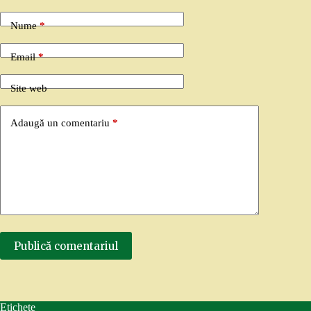
Nume
*
Email
*
Site web
Adaugă un comentariu
*
Publică comentariul
Etichete