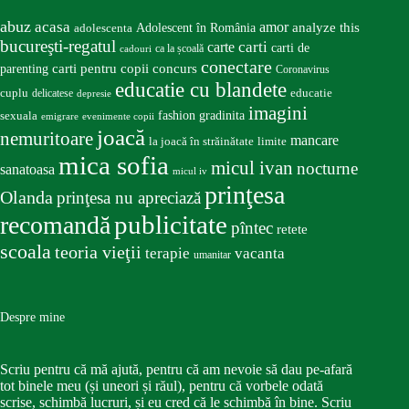
abuz
acasa
amor
Adolescent în România
analyze this
adolescenta
bucureşti-regatul
carte
carti
carti de
ca la școală
cadouri
conectare
carti pentru copii
concurs
parenting
Coronavirus
educatie cu blandete
educatie
cuplu
delicatese
depresie
imagini
fashion
gradinita
sexuala
emigrare
evenimente copii
joacă
nemuritoare
mancare
la joacă în străinătate
limite
mica sofia
micul ivan
nocturne
sanatoasa
micul iv
prinţesa
Olanda
prinţesa nu apreciază
publicitate
recomandă
pîntec
retete
scoala
teoria vieţii
terapie
vacanta
umanitar
Despre mine
Scriu pentru că mă ajută, pentru că am nevoie să dau pe-afară
tot binele meu (și uneori și răul), pentru că vorbele odată
scrise, schimbă lucruri, și eu cred că le schimbă în bine. Scriu