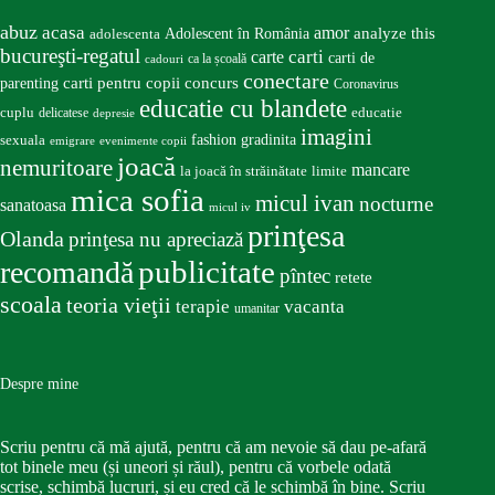
abuz
acasa
amor
Adolescent în România
analyze this
adolescenta
bucureşti-regatul
carte
carti
carti de
ca la școală
cadouri
conectare
carti pentru copii
concurs
parenting
Coronavirus
educatie cu blandete
educatie
cuplu
delicatese
depresie
imagini
fashion
gradinita
sexuala
emigrare
evenimente copii
joacă
nemuritoare
mancare
la joacă în străinătate
limite
mica sofia
micul ivan
nocturne
sanatoasa
micul iv
prinţesa
Olanda
prinţesa nu apreciază
publicitate
recomandă
pîntec
retete
scoala
teoria vieţii
terapie
vacanta
umanitar
Despre mine
Scriu pentru că mă ajută, pentru că am nevoie să dau pe-afară
tot binele meu (și uneori și răul), pentru că vorbele odată
scrise, schimbă lucruri, și eu cred că le schimbă în bine. Scriu