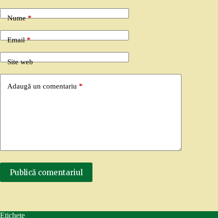
Nume
*
Email
*
Site web
Adaugă un comentariu
*
Publică comentariul
Etichete