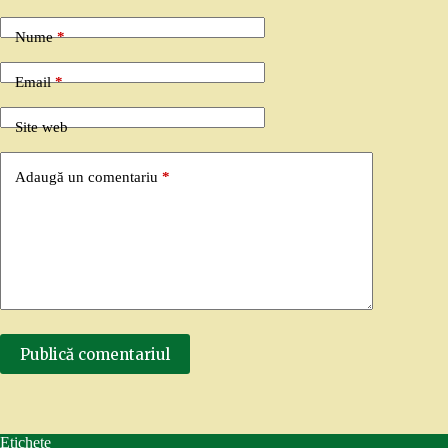
Nume
*
Email
*
Site web
Adaugă un comentariu
*
Publică comentariul
Etichete