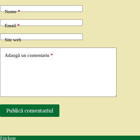
Nume
*
Email
*
Site web
Adaugă un comentariu
*
Publică comentariul
Etichete