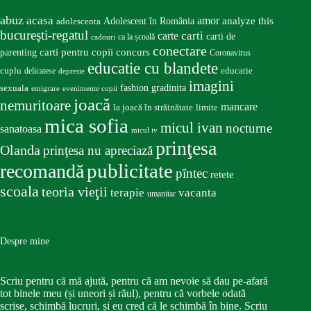
abuz
acasa
amor
Adolescent în România
analyze this
adolescenta
bucureşti-regatul
carte
carti
carti de
ca la școală
cadouri
conectare
carti pentru copii
concurs
parenting
Coronavirus
educatie cu blandete
educatie
cuplu
delicatese
depresie
imagini
fashion
gradinita
sexuala
emigrare
evenimente copii
joacă
nemuritoare
mancare
la joacă în străinătate
limite
mica sofia
micul ivan
nocturne
sanatoasa
micul iv
prinţesa
Olanda
prinţesa nu apreciază
publicitate
recomandă
pîntec
retete
scoala
teoria vieţii
terapie
vacanta
umanitar
Despre mine
Scriu pentru că mă ajută, pentru că am nevoie să dau pe-afară
tot binele meu (și uneori și răul), pentru că vorbele odată
scrise, schimbă lucruri, și eu cred că le schimbă în bine. Scriu