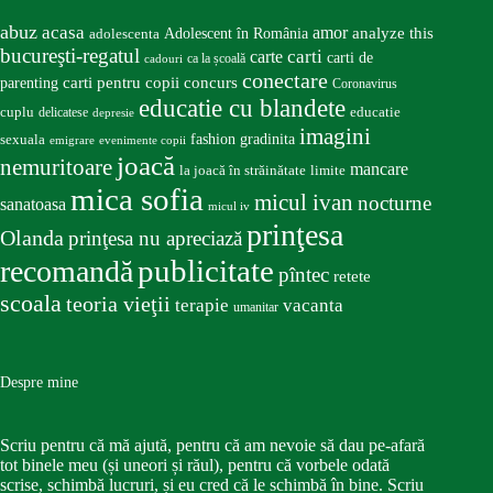
abuz
acasa
amor
Adolescent în România
analyze this
adolescenta
bucureşti-regatul
carte
carti
carti de
ca la școală
cadouri
conectare
carti pentru copii
concurs
parenting
Coronavirus
educatie cu blandete
educatie
cuplu
delicatese
depresie
imagini
fashion
gradinita
sexuala
emigrare
evenimente copii
joacă
nemuritoare
mancare
la joacă în străinătate
limite
mica sofia
micul ivan
nocturne
sanatoasa
micul iv
prinţesa
Olanda
prinţesa nu apreciază
publicitate
recomandă
pîntec
retete
scoala
teoria vieţii
terapie
vacanta
umanitar
Despre mine
Scriu pentru că mă ajută, pentru că am nevoie să dau pe-afară
tot binele meu (și uneori și răul), pentru că vorbele odată
scrise, schimbă lucruri, și eu cred că le schimbă în bine. Scriu