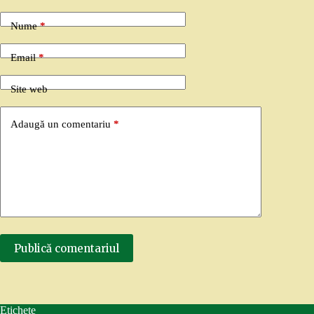
Nume
*
Email
*
Site web
Adaugă un comentariu
*
Publică comentariul
Etichete